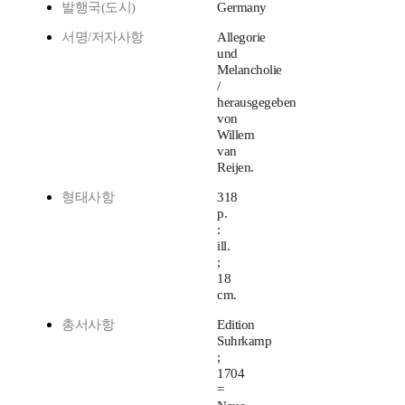
발행국(도시)
Germany
서명/저자사항
Allegorie
und
Melancholie
/
herausgegeben
von
Willem
van
Reijen.
형태사항
318
p.
:
ill.
;
18
cm.
총서사항
Edition
Suhrkamp
;
1704
=