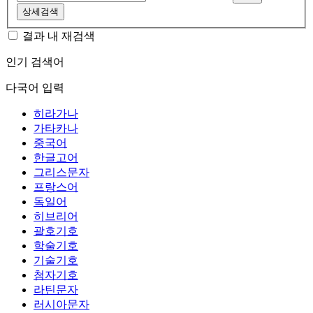
상세검색
결과 내 재검색
인기 검색어
다국어 입력
히라가나
가타카나
중국어
한글고어
그리스문자
프랑스어
독일어
히브리어
괄호기호
학술기호
기술기호
첨자기호
라틴문자
러시아문자