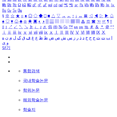
㎒
㎓
㎔
Ω
㏀
㏁
㎊
㎋
㎌
㏖
㏅
㎭
㎮
㎯
㏛
㎩
㎪
㎫
㎬
㏝
㏐
㏓
㏃
㏉
㏜
㏆
§
※
☆
★
○
●
◎
◇
◆
□
■
△
▽
→
←
↑
↓
↔
〓
◁
◀
▷
▶
♤
♠
♡
♥
♧
♣
⊙
◈
▣
◐
◑
▒
▤
▥
▨
▧
▦
▩
♨
☏
☎
☜
☞
¶
†
‡
↕
↗
↙
↖
↘
♭
♩
♪
♬
㉿
㈜
№
㏇
™
㏂
㏘
℡
＃
＆
＊
＠
ª
º
ⅰ
ⅱ
ⅲ
ⅳ
ⅴ
ⅵ
ⅶ
ⅷ
ⅸ
ⅹ
Ⅰ
Ⅱ
Ⅲ
Ⅳ
Ⅴ
Ⅵ
Ⅶ
Ⅷ
Ⅸ
Ⅹ
ا
ب
ت
ث
ج
ح
خ
د
ذ
ر
ز
س
ش
ص
ض
ط
ظ
ع
غ
ف
ق
ک
ل
م
ن
ه
و
ی
닫기
통합검색
국내학술논문
학위논문
해외학술논문
학술지