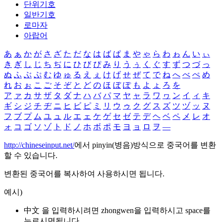
단위기호
일반기호
로마자
아랍어
あ
ぁ
か
が
さ
ざ
た
だ
な
は
ば
ぱ
ま
や
ゃ
ら
わ
ゎ
ん
い
ぃ
き
ぎ
し
じ
ち
ぢ
に
ひ
び
ぴ
み
り
う
ぅ
く
ぐ
す
ず
つ
づ
っ
ぬ
ふ
ぶ
ぷ
む
ゆ
ゅ
る
え
ぇ
け
げ
せ
ぜ
て
で
ね
へ
べ
ぺ
め
れ
お
ぉ
こ
ご
そ
ぞ
と
ど
の
ほ
ぼ
ぽ
も
よ
ょ
ろ
を
ア
ァ
カ
サ
ザ
タ
ダ
ナ
ハ
バ
パ
マ
ヤ
ャ
ラ
ワ
ヮ
ン
イ
ィ
キ
ギ
シ
ジ
チ
ヂ
ニ
ヒ
ビ
ピ
ミ
リ
ウ
ゥ
ク
グ
ス
ズ
ツ
ヅ
ッ
ヌ
フ
ブ
プ
ム
ユ
ュ
ル
エ
ェ
ケ
ゲ
セ
ゼ
テ
デ
ヘ
ベ
ペ
メ
レ
オ
ォ
コ
ゴ
ソ
ゾ
ト
ド
ノ
ホ
ボ
ポ
モ
ヨ
ョ
ロ
ヲ
―
http://chineseinput.net/
에서 pinyin(병음)방식으로 중국어를 변환
할 수 있습니다.
변환된 중국어를 복사하여 사용하시면 됩니다.
예시)
中文 을 입력하시려면
zhongwen
을 입력하시고 space를
누르시면됩니다.