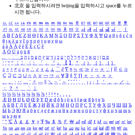
北京 을 입력하시려면
beijing
을 입력하시고 space를 누르
시면 됩니다.
ㅥ
ㅦ
ㅧ
ㅨ
ㅩ
ㅪ
ㅫ
ㅬ
ㅭ
ㅮ
ㅯ
ㅰ
ㅱ
ㅲ
ㅳ
ㅴ
ㅵ
ㅶ
ㅷ
ㅸ
ㅹ
ㅺ
ㅻ
ㅼ
ㅽ
ㅾ
ㅿ
ㆀ
ㆁ
ㆂ
ㆃ
ㆄ
ㆅ
ㆆ
ㆇ
ㆈ
ㆉ
ㆊ
ㆋ
ㆌ
ㆍ
ㆎ
Α
Β
Γ
Δ
Ε
Ζ
Η
Θ
Ι
Κ
Λ
Μ
Ν
Ξ
Ο
Π
Ρ
Σ
Τ
Υ
Φ
Χ
Ψ
Ω
α
β
γ
δ
ε
ζ
η
θ
ι
κ
λ
μ
ν
ξ
ο
π
ρ
σ
τ
υ
φ
χ
ψ
ω
á
à
Á
À
é
è
É
È
ç
Ç
ê
Ä
Ö
Ü
ä
ö
ü
ß
ְ
ֳ
ֲ
ֱ
ָ
ַ
ֵ
ֶ
ִ
ֹ
ּ
ֻ
ׂ
ׁ
ּ
ב
ה
נ
מ
צ
ת
ץ
ש
ד
ג
כ
ע
י
ח
ל
ך
ף
ק
ר
א
ט
ו
ן
ם
פ
‘
’
“
”
〔
〕
〈
〉
「
」
『
』
【
】
＂
（
）
［
］
｛
｝
±
×
÷
≠
≤
≥
∞
∴
♂
♀
∠
⊥
⌒
∂
∇
≡
≒
≪
≫
√
∽
∝
∵
∫
∬
∈
∋
⊆
⊇
⊂
⊃
∪
∩
∧
∨
￢
⇒
⇔
∀
∃
∮
∑
∏
＋
－
＜
＝
＞
、
。
·
‥
…
¨
〃
―
∥
＼
∼
´
～
ˇ
˘
˝
˚
˙
¸
˛
¡
¿
ː
！
＇
，
．
／
：
；
？
＾
＿
｀
｜
½
⅓
⅔
¼
¾
⅛
⅜
⅝
⅞
¹
²
³
⁴
ⁿ
₁
₂
₃
₄
Æ
Ð
Ħ
Ĳ
Ł
Ø
Œ
Þ
Ŧ
Ŋ
æ
đ
ð
ħ
ı
ĳ
ĸ
ŀ
ł
ø
œ
ß
þ
ŧ
ŋ
ŉ
А
Б
В
Г
Д
Е
Ё
Ж
З
И
Й
К
Л
М
Н
О
П
Р
С
Т
У
Ф
Х
Ц
Ч
Ш
Щ
Ъ
Ы
Ь
Э
Ю
Я
а
б
в
г
д
е
ё
ж
з
и
й
к
л
м
н
о
п
р
с
т
у
ф
х
ц
ч
ш
щ
ъ
ы
ь
э
ю
я
′
″
℃
Å
￠
￡
￥
¤
℉
‰
＄
％
Ｆ
￦
㎕
㎖
㎗
ℓ
㎘
㏄
㎣
㎤
㎥
㎦
㎙
㎚
㎛
㎜
㎝
㎞
㎟
㎠
㎡
㎢
㏊
㎍
㎎
㎏
㏏
㎈
㎉
㏈
㎧
㎨
㎰
㎱
㎲
㎳
㎴
㎵
㎶
㎷
㎸
㎹
㎀
㎁
㎂
㎃
㎄
㎺
㎻
㎽
㎾
㎿
㎐
㎑