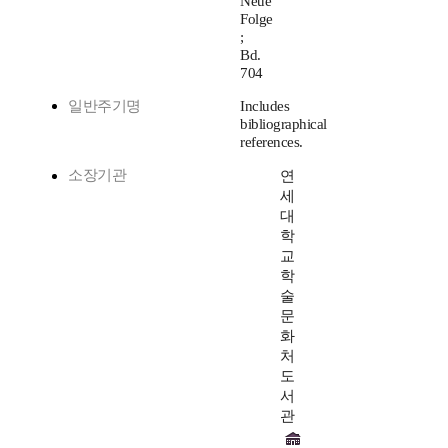
Neue
Folge
;
Bd.
704
일반주기명
Includes
bibliographical
references.
소장기관
연
세
대
학
교
학
술
문
화
처
도
서
관