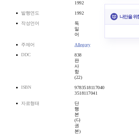
1992
발행연도
1992
나만을 위
작성언어
독
일
어
주제어
Allegory
DDC
838
판
사
항
(22)
ISBN
9783518117040
3518117041
자료형태
단
행
본
(다
권
본)