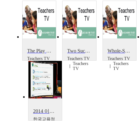
The Play Project
Two Successful Projects
Whole-School Portrait Project
Teachers TV
Teachers TV
Teachers TV
Teachers
Teachers
Teachers
TV
TV
TV
2014 이러닝 국제 콘퍼런스 : What is the Lessons from Education Support Project~
한국교육정
보진흥협회
Boseon,
Kim