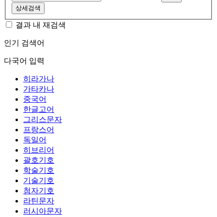
상세검색
결과 내 재검색
인기 검색어
다국어 입력
히라가나
가타카나
중국어
한글고어
그리스문자
프랑스어
독일어
히브리어
괄호기호
학술기호
기술기호
첨자기호
라틴문자
러시아문자