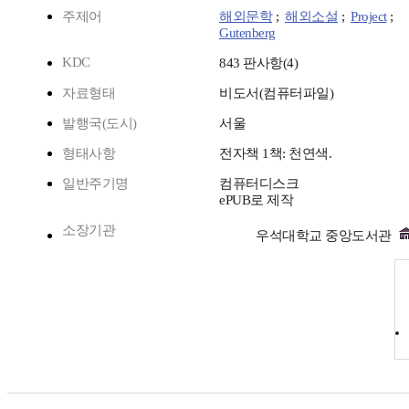
주제어
해외문학
;
해외소설
;
Project
;
Gutenberg
KDC
843 판사항(4)
자료형태
비도서(컴퓨터파일)
발행국(도시)
서울
형태사항
전자책 1책: 천연색.
일반주기명
컴퓨터디스크
ePUB로 제작
소장기관
우석대학교 중앙도서관