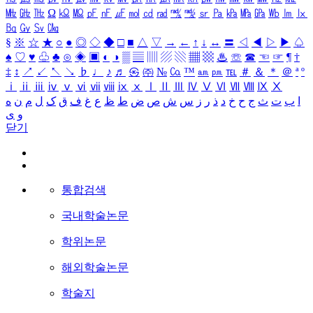
㎒
㎓
㎔
Ω
㏀
㏁
㎊
㎋
㎌
㏖
㏅
㎭
㎮
㎯
㏛
㎩
㎪
㎫
㎬
㏝
㏐
㏓
㏃
㏉
㏜
㏆
§
※
☆
★
○
●
◎
◇
◆
□
■
△
▽
→
←
↑
↓
↔
〓
◁
◀
▷
▶
♤
♠
♡
♥
♧
♣
⊙
◈
▣
◐
◑
▒
▤
▥
▨
▧
▦
▩
♨
☏
☎
☜
☞
¶
†
‡
↕
↗
↙
↖
↘
♭
♩
♪
♬
㉿
㈜
№
㏇
™
㏂
㏘
℡
＃
＆
＊
＠
ª
º
ⅰ
ⅱ
ⅲ
ⅳ
ⅴ
ⅵ
ⅶ
ⅷ
ⅸ
ⅹ
Ⅰ
Ⅱ
Ⅲ
Ⅳ
Ⅴ
Ⅵ
Ⅶ
Ⅷ
Ⅸ
Ⅹ
ا
ب
ت
ث
ج
ح
خ
د
ذ
ر
ز
س
ش
ص
ض
ط
ظ
ع
غ
ف
ق
ک
ل
م
ن
ه
و
ی
닫기
통합검색
국내학술논문
학위논문
해외학술논문
학술지