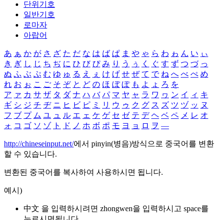
단위기호
일반기호
로마자
아랍어
あ
ぁ
か
が
さ
ざ
た
だ
な
は
ば
ぱ
ま
や
ゃ
ら
わ
ゎ
ん
い
ぃ
き
ぎ
し
じ
ち
ぢ
に
ひ
び
ぴ
み
り
う
ぅ
く
ぐ
す
ず
つ
づ
っ
ぬ
ふ
ぶ
ぷ
む
ゆ
ゅ
る
え
ぇ
け
げ
せ
ぜ
て
で
ね
へ
べ
ぺ
め
れ
お
ぉ
こ
ご
そ
ぞ
と
ど
の
ほ
ぼ
ぽ
も
よ
ょ
ろ
を
ア
ァ
カ
サ
ザ
タ
ダ
ナ
ハ
バ
パ
マ
ヤ
ャ
ラ
ワ
ヮ
ン
イ
ィ
キ
ギ
シ
ジ
チ
ヂ
ニ
ヒ
ビ
ピ
ミ
リ
ウ
ゥ
ク
グ
ス
ズ
ツ
ヅ
ッ
ヌ
フ
ブ
プ
ム
ユ
ュ
ル
エ
ェ
ケ
ゲ
セ
ゼ
テ
デ
ヘ
ベ
ペ
メ
レ
オ
ォ
コ
ゴ
ソ
ゾ
ト
ド
ノ
ホ
ボ
ポ
モ
ヨ
ョ
ロ
ヲ
―
http://chineseinput.net/
에서 pinyin(병음)방식으로 중국어를 변환
할 수 있습니다.
변환된 중국어를 복사하여 사용하시면 됩니다.
예시)
中文 을 입력하시려면
zhongwen
을 입력하시고 space를
누르시면됩니다.