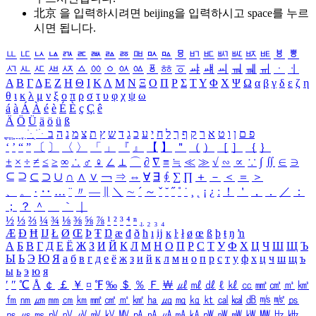
北京 을 입력하시려면
beijing
을 입력하시고 space를 누르
시면 됩니다.
ㅥ
ㅦ
ㅧ
ㅨ
ㅩ
ㅪ
ㅫ
ㅬ
ㅭ
ㅮ
ㅯ
ㅰ
ㅱ
ㅲ
ㅳ
ㅴ
ㅵ
ㅶ
ㅷ
ㅸ
ㅹ
ㅺ
ㅻ
ㅼ
ㅽ
ㅾ
ㅿ
ㆀ
ㆁ
ㆂ
ㆃ
ㆄ
ㆅ
ㆆ
ㆇ
ㆈ
ㆉ
ㆊ
ㆋ
ㆌ
ㆍ
ㆎ
Α
Β
Γ
Δ
Ε
Ζ
Η
Θ
Ι
Κ
Λ
Μ
Ν
Ξ
Ο
Π
Ρ
Σ
Τ
Υ
Φ
Χ
Ψ
Ω
α
β
γ
δ
ε
ζ
η
θ
ι
κ
λ
μ
ν
ξ
ο
π
ρ
σ
τ
υ
φ
χ
ψ
ω
á
à
Á
À
é
è
É
È
ç
Ç
ê
Ä
Ö
Ü
ä
ö
ü
ß
ְ
ֳ
ֲ
ֱ
ָ
ַ
ֵ
ֶ
ִ
ֹ
ּ
ֻ
ׂ
ׁ
ּ
ב
ה
נ
מ
צ
ת
ץ
ש
ד
ג
כ
ע
י
ח
ל
ך
ף
ק
ר
א
ט
ו
ן
ם
פ
‘
’
“
”
〔
〕
〈
〉
「
」
『
』
【
】
＂
（
）
［
］
｛
｝
±
×
÷
≠
≤
≥
∞
∴
♂
♀
∠
⊥
⌒
∂
∇
≡
≒
≪
≫
√
∽
∝
∵
∫
∬
∈
∋
⊆
⊇
⊂
⊃
∪
∩
∧
∨
￢
⇒
⇔
∀
∃
∮
∑
∏
＋
－
＜
＝
＞
、
。
·
‥
…
¨
〃
―
∥
＼
∼
´
～
ˇ
˘
˝
˚
˙
¸
˛
¡
¿
ː
！
＇
，
．
／
：
；
？
＾
＿
｀
｜
½
⅓
⅔
¼
¾
⅛
⅜
⅝
⅞
¹
²
³
⁴
ⁿ
₁
₂
₃
₄
Æ
Ð
Ħ
Ĳ
Ł
Ø
Œ
Þ
Ŧ
Ŋ
æ
đ
ð
ħ
ı
ĳ
ĸ
ŀ
ł
ø
œ
ß
þ
ŧ
ŋ
ŉ
А
Б
В
Г
Д
Е
Ё
Ж
З
И
Й
К
Л
М
Н
О
П
Р
С
Т
У
Ф
Х
Ц
Ч
Ш
Щ
Ъ
Ы
Ь
Э
Ю
Я
а
б
в
г
д
е
ё
ж
з
и
й
к
л
м
н
о
п
р
с
т
у
ф
х
ц
ч
ш
щ
ъ
ы
ь
э
ю
я
′
″
℃
Å
￠
￡
￥
¤
℉
‰
＄
％
Ｆ
￦
㎕
㎖
㎗
ℓ
㎘
㏄
㎣
㎤
㎥
㎦
㎙
㎚
㎛
㎜
㎝
㎞
㎟
㎠
㎡
㎢
㏊
㎍
㎎
㎏
㏏
㎈
㎉
㏈
㎧
㎨
㎰
㎱
㎲
㎳
㎴
㎵
㎶
㎷
㎸
㎹
㎀
㎁
㎂
㎃
㎄
㎺
㎻
㎽
㎾
㎿
㎐
㎑