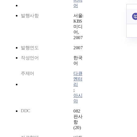
미디
어
발행사항
서울:
KBS
미디
어,
2007
발행연도
2007
작성언어
한국
어
주제어
다큐
멘터
리
;
아시
아
DDC
082
판사
항
(20)