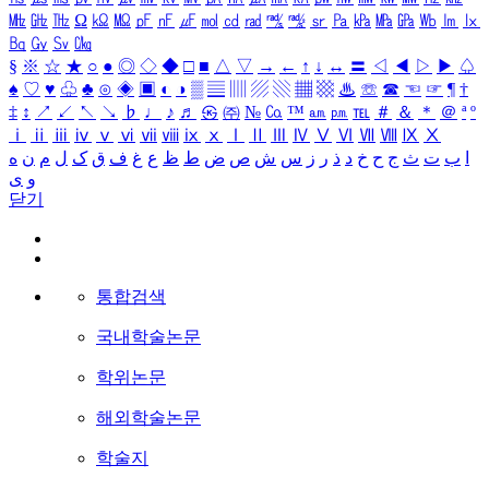
㎒
㎓
㎔
Ω
㏀
㏁
㎊
㎋
㎌
㏖
㏅
㎭
㎮
㎯
㏛
㎩
㎪
㎫
㎬
㏝
㏐
㏓
㏃
㏉
㏜
㏆
§
※
☆
★
○
●
◎
◇
◆
□
■
△
▽
→
←
↑
↓
↔
〓
◁
◀
▷
▶
♤
♠
♡
♥
♧
♣
⊙
◈
▣
◐
◑
▒
▤
▥
▨
▧
▦
▩
♨
☏
☎
☜
☞
¶
†
‡
↕
↗
↙
↖
↘
♭
♩
♪
♬
㉿
㈜
№
㏇
™
㏂
㏘
℡
＃
＆
＊
＠
ª
º
ⅰ
ⅱ
ⅲ
ⅳ
ⅴ
ⅵ
ⅶ
ⅷ
ⅸ
ⅹ
Ⅰ
Ⅱ
Ⅲ
Ⅳ
Ⅴ
Ⅵ
Ⅶ
Ⅷ
Ⅸ
Ⅹ
ا
ب
ت
ث
ج
ح
خ
د
ذ
ر
ز
س
ش
ص
ض
ط
ظ
ع
غ
ف
ق
ک
ل
م
ن
ه
و
ی
닫기
통합검색
국내학술논문
학위논문
해외학술논문
학술지