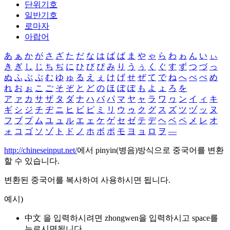
단위기호
일반기호
로마자
아랍어
あ
ぁ
か
が
さ
ざ
た
だ
な
は
ば
ぱ
ま
や
ゃ
ら
わ
ゎ
ん
い
ぃ
き
ぎ
し
じ
ち
ぢ
に
ひ
び
ぴ
み
り
う
ぅ
く
ぐ
す
ず
つ
づ
っ
ぬ
ふ
ぶ
ぷ
む
ゆ
ゅ
る
え
ぇ
け
げ
せ
ぜ
て
で
ね
へ
べ
ぺ
め
れ
お
ぉ
こ
ご
そ
ぞ
と
ど
の
ほ
ぼ
ぽ
も
よ
ょ
ろ
を
ア
ァ
カ
サ
ザ
タ
ダ
ナ
ハ
バ
パ
マ
ヤ
ャ
ラ
ワ
ヮ
ン
イ
ィ
キ
ギ
シ
ジ
チ
ヂ
ニ
ヒ
ビ
ピ
ミ
リ
ウ
ゥ
ク
グ
ス
ズ
ツ
ヅ
ッ
ヌ
フ
ブ
プ
ム
ユ
ュ
ル
エ
ェ
ケ
ゲ
セ
ゼ
テ
デ
ヘ
ベ
ペ
メ
レ
オ
ォ
コ
ゴ
ソ
ゾ
ト
ド
ノ
ホ
ボ
ポ
モ
ヨ
ョ
ロ
ヲ
―
http://chineseinput.net/
에서 pinyin(병음)방식으로 중국어를 변환
할 수 있습니다.
변환된 중국어를 복사하여 사용하시면 됩니다.
예시)
中文 을 입력하시려면
zhongwen
을 입력하시고 space를
누르시면됩니다.