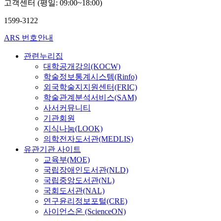
고객센터 (평일: 09:00~18:00)
1599-3122
ARS 번호안내
관련누리집
대학공개강의(KOCW)
학술정보통계시스템(Rinfo)
외국학술지지원센터(FRIC)
학술관계분석서비스(SAM)
사서커뮤니티
기관회원
지식나눔(LOOK)
의학전자도서관(MEDLIS)
유관기관 사이트
교육부(MOE)
국립장애인도서관(NLD)
국립중앙도서관(NL)
국회도서관(NAL)
연구윤리정보포털(CRE)
사이언스온 (ScienceON)