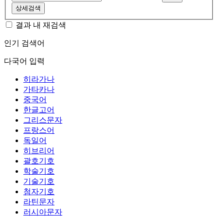
상세검색
결과 내 재검색
인기 검색어
다국어 입력
히라가나
가타카나
중국어
한글고어
그리스문자
프랑스어
독일어
히브리어
괄호기호
학술기호
기술기호
첨자기호
라틴문자
러시아문자