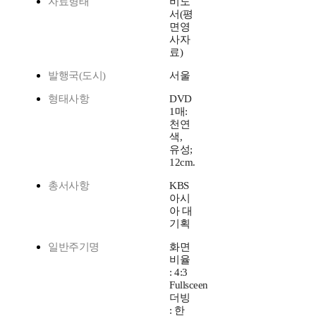
자료형태
비도
서(평
면영
사자
료)
발행국(도시)
서울
형태사항
DVD
1매:
천연
색,
유성;
12cm.
총서사항
KBS
아시
아 대
기획
일반주기명
화면
비율
: 4:3
Fullsceen
더빙
: 한