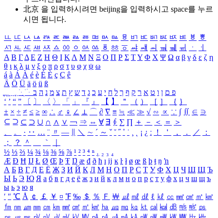
北京 을 입력하시려면
beijing
을 입력하시고 space를 누르
시면 됩니다.
ㅥ
ㅦ
ㅧ
ㅨ
ㅩ
ㅪ
ㅫ
ㅬ
ㅭ
ㅮ
ㅯ
ㅰ
ㅱ
ㅲ
ㅳ
ㅴ
ㅵ
ㅶ
ㅷ
ㅸ
ㅹ
ㅺ
ㅻ
ㅼ
ㅽ
ㅾ
ㅿ
ㆀ
ㆁ
ㆂ
ㆃ
ㆄ
ㆅ
ㆆ
ㆇ
ㆈ
ㆉ
ㆊ
ㆋ
ㆌ
ㆍ
ㆎ
Α
Β
Γ
Δ
Ε
Ζ
Η
Θ
Ι
Κ
Λ
Μ
Ν
Ξ
Ο
Π
Ρ
Σ
Τ
Υ
Φ
Χ
Ψ
Ω
α
β
γ
δ
ε
ζ
η
θ
ι
κ
λ
μ
ν
ξ
ο
π
ρ
σ
τ
υ
φ
χ
ψ
ω
á
à
Á
À
é
è
É
È
ç
Ç
ê
Ä
Ö
Ü
ä
ö
ü
ß
ְ
ֳ
ֲ
ֱ
ָ
ַ
ֵ
ֶ
ִ
ֹ
ּ
ֻ
ׂ
ׁ
ּ
ב
ה
נ
מ
צ
ת
ץ
ש
ד
ג
כ
ע
י
ח
ל
ך
ף
ק
ר
א
ט
ו
ן
ם
פ
‘
’
“
”
〔
〕
〈
〉
「
」
『
』
【
】
＂
（
）
［
］
｛
｝
±
×
÷
≠
≤
≥
∞
∴
♂
♀
∠
⊥
⌒
∂
∇
≡
≒
≪
≫
√
∽
∝
∵
∫
∬
∈
∋
⊆
⊇
⊂
⊃
∪
∩
∧
∨
￢
⇒
⇔
∀
∃
∮
∑
∏
＋
－
＜
＝
＞
、
。
·
‥
…
¨
〃
―
∥
＼
∼
´
～
ˇ
˘
˝
˚
˙
¸
˛
¡
¿
ː
！
＇
，
．
／
：
；
？
＾
＿
｀
｜
½
⅓
⅔
¼
¾
⅛
⅜
⅝
⅞
¹
²
³
⁴
ⁿ
₁
₂
₃
₄
Æ
Ð
Ħ
Ĳ
Ł
Ø
Œ
Þ
Ŧ
Ŋ
æ
đ
ð
ħ
ı
ĳ
ĸ
ŀ
ł
ø
œ
ß
þ
ŧ
ŋ
ŉ
А
Б
В
Г
Д
Е
Ё
Ж
З
И
Й
К
Л
М
Н
О
П
Р
С
Т
У
Ф
Х
Ц
Ч
Ш
Щ
Ъ
Ы
Ь
Э
Ю
Я
а
б
в
г
д
е
ё
ж
з
и
й
к
л
м
н
о
п
р
с
т
у
ф
х
ц
ч
ш
щ
ъ
ы
ь
э
ю
я
′
″
℃
Å
￠
￡
￥
¤
℉
‰
＄
％
Ｆ
￦
㎕
㎖
㎗
ℓ
㎘
㏄
㎣
㎤
㎥
㎦
㎙
㎚
㎛
㎜
㎝
㎞
㎟
㎠
㎡
㎢
㏊
㎍
㎎
㎏
㏏
㎈
㎉
㏈
㎧
㎨
㎰
㎱
㎲
㎳
㎴
㎵
㎶
㎷
㎸
㎹
㎀
㎁
㎂
㎃
㎄
㎺
㎻
㎽
㎾
㎿
㎐
㎑