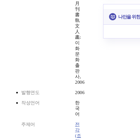
月
刊
書
나만을 위한
埶
文
人
畵:
이
화
문
화
출
판
사,
2006
발행연도
2006
작성언어
한
국
어
주제어
전
각
(조