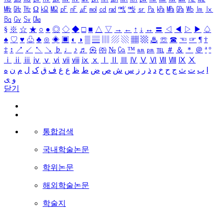
㎒
㎓
㎔
Ω
㏀
㏁
㎊
㎋
㎌
㏖
㏅
㎭
㎮
㎯
㏛
㎩
㎪
㎫
㎬
㏝
㏐
㏓
㏃
㏉
㏜
㏆
§
※
☆
★
○
●
◎
◇
◆
□
■
△
▽
→
←
↑
↓
↔
〓
◁
◀
▷
▶
♤
♠
♡
♥
♧
♣
⊙
◈
▣
◐
◑
▒
▤
▥
▨
▧
▦
▩
♨
☏
☎
☜
☞
¶
†
‡
↕
↗
↙
↖
↘
♭
♩
♪
♬
㉿
㈜
№
㏇
™
㏂
㏘
℡
＃
＆
＊
＠
ª
º
ⅰ
ⅱ
ⅲ
ⅳ
ⅴ
ⅵ
ⅶ
ⅷ
ⅸ
ⅹ
Ⅰ
Ⅱ
Ⅲ
Ⅳ
Ⅴ
Ⅵ
Ⅶ
Ⅷ
Ⅸ
Ⅹ
ا
ب
ت
ث
ج
ح
خ
د
ذ
ر
ز
س
ش
ص
ض
ط
ظ
ع
غ
ف
ق
ک
ل
م
ن
ه
و
ی
닫기
통합검색
국내학술논문
학위논문
해외학술논문
학술지