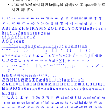
北京 을 입력하시려면
beijing
을 입력하시고 space를 누르
시면 됩니다.
ㅥ
ㅦ
ㅧ
ㅨ
ㅩ
ㅪ
ㅫ
ㅬ
ㅭ
ㅮ
ㅯ
ㅰ
ㅱ
ㅲ
ㅳ
ㅴ
ㅵ
ㅶ
ㅷ
ㅸ
ㅹ
ㅺ
ㅻ
ㅼ
ㅽ
ㅾ
ㅿ
ㆀ
ㆁ
ㆂ
ㆃ
ㆄ
ㆅ
ㆆ
ㆇ
ㆈ
ㆉ
ㆊ
ㆋ
ㆌ
ㆍ
ㆎ
Α
Β
Γ
Δ
Ε
Ζ
Η
Θ
Ι
Κ
Λ
Μ
Ν
Ξ
Ο
Π
Ρ
Σ
Τ
Υ
Φ
Χ
Ψ
Ω
α
β
γ
δ
ε
ζ
η
θ
ι
κ
λ
μ
ν
ξ
ο
π
ρ
σ
τ
υ
φ
χ
ψ
ω
á
à
Á
À
é
è
É
È
ç
Ç
ê
Ä
Ö
Ü
ä
ö
ü
ß
ְ
ֳ
ֲ
ֱ
ָ
ַ
ֵ
ֶ
ִ
ֹ
ּ
ֻ
ׂ
ׁ
ּ
ב
ה
נ
מ
צ
ת
ץ
ש
ד
ג
כ
ע
י
ח
ל
ך
ף
ק
ר
א
ט
ו
ן
ם
פ
‘
’
“
”
〔
〕
〈
〉
「
」
『
』
【
】
＂
（
）
［
］
｛
｝
±
×
÷
≠
≤
≥
∞
∴
♂
♀
∠
⊥
⌒
∂
∇
≡
≒
≪
≫
√
∽
∝
∵
∫
∬
∈
∋
⊆
⊇
⊂
⊃
∪
∩
∧
∨
￢
⇒
⇔
∀
∃
∮
∑
∏
＋
－
＜
＝
＞
、
。
·
‥
…
¨
〃
―
∥
＼
∼
´
～
ˇ
˘
˝
˚
˙
¸
˛
¡
¿
ː
！
＇
，
．
／
：
；
？
＾
＿
｀
｜
½
⅓
⅔
¼
¾
⅛
⅜
⅝
⅞
¹
²
³
⁴
ⁿ
₁
₂
₃
₄
Æ
Ð
Ħ
Ĳ
Ł
Ø
Œ
Þ
Ŧ
Ŋ
æ
đ
ð
ħ
ı
ĳ
ĸ
ŀ
ł
ø
œ
ß
þ
ŧ
ŋ
ŉ
А
Б
В
Г
Д
Е
Ё
Ж
З
И
Й
К
Л
М
Н
О
П
Р
С
Т
У
Ф
Х
Ц
Ч
Ш
Щ
Ъ
Ы
Ь
Э
Ю
Я
а
б
в
г
д
е
ё
ж
з
и
й
к
л
м
н
о
п
р
с
т
у
ф
х
ц
ч
ш
щ
ъ
ы
ь
э
ю
я
′
″
℃
Å
￠
￡
￥
¤
℉
‰
＄
％
Ｆ
￦
㎕
㎖
㎗
ℓ
㎘
㏄
㎣
㎤
㎥
㎦
㎙
㎚
㎛
㎜
㎝
㎞
㎟
㎠
㎡
㎢
㏊
㎍
㎎
㎏
㏏
㎈
㎉
㏈
㎧
㎨
㎰
㎱
㎲
㎳
㎴
㎵
㎶
㎷
㎸
㎹
㎀
㎁
㎂
㎃
㎄
㎺
㎻
㎽
㎾
㎿
㎐
㎑