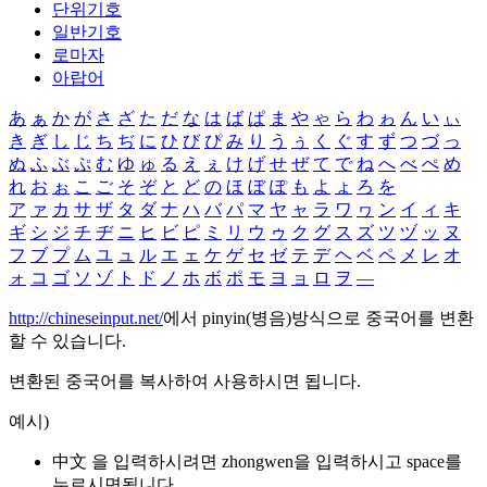
단위기호
일반기호
로마자
아랍어
あ
ぁ
か
が
さ
ざ
た
だ
な
は
ば
ぱ
ま
や
ゃ
ら
わ
ゎ
ん
い
ぃ
き
ぎ
し
じ
ち
ぢ
に
ひ
び
ぴ
み
り
う
ぅ
く
ぐ
す
ず
つ
づ
っ
ぬ
ふ
ぶ
ぷ
む
ゆ
ゅ
る
え
ぇ
け
げ
せ
ぜ
て
で
ね
へ
べ
ぺ
め
れ
お
ぉ
こ
ご
そ
ぞ
と
ど
の
ほ
ぼ
ぽ
も
よ
ょ
ろ
を
ア
ァ
カ
サ
ザ
タ
ダ
ナ
ハ
バ
パ
マ
ヤ
ャ
ラ
ワ
ヮ
ン
イ
ィ
キ
ギ
シ
ジ
チ
ヂ
ニ
ヒ
ビ
ピ
ミ
リ
ウ
ゥ
ク
グ
ス
ズ
ツ
ヅ
ッ
ヌ
フ
ブ
プ
ム
ユ
ュ
ル
エ
ェ
ケ
ゲ
セ
ゼ
テ
デ
ヘ
ベ
ペ
メ
レ
オ
ォ
コ
ゴ
ソ
ゾ
ト
ド
ノ
ホ
ボ
ポ
モ
ヨ
ョ
ロ
ヲ
―
http://chineseinput.net/
에서 pinyin(병음)방식으로 중국어를 변환
할 수 있습니다.
변환된 중국어를 복사하여 사용하시면 됩니다.
예시)
中文 을 입력하시려면
zhongwen
을 입력하시고 space를
누르시면됩니다.