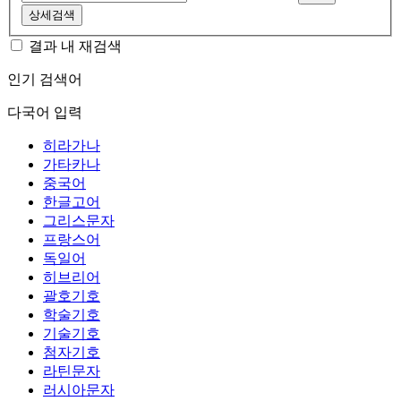
상세검색
결과 내 재검색
인기 검색어
다국어 입력
히라가나
가타카나
중국어
한글고어
그리스문자
프랑스어
독일어
히브리어
괄호기호
학술기호
기술기호
첨자기호
라틴문자
러시아문자