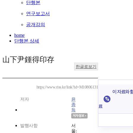
단행본
연구보고서
공개강의
home
단행본 상세
山下尹鍾得印存
한글로보기
https://www.riss.kr/link?id=M10806131
이 자료와 함
저자
윤
종
료
득
발행사항
서
울: