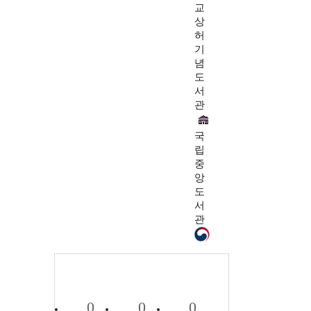
교
상
허
기
념
도
서
관
국
립
중
앙
도
서
관
0
0
0