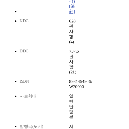
각)
[篆
刻]
KDC
628
판
사
항
(4)
DDC
737.6
판
사
항
(21)
ISBN
8981454906:
₩20000
자료형태
일
반
단
행
본
발행국(도시)
서