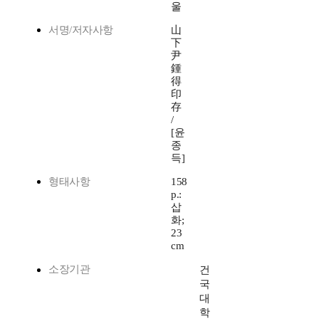
울
서명/저자사항
山
下
尹
鍾
得
印
存
/
[윤
종
득]
형태사항
158
p.:
삽
화;
23
cm
소장기관
건
국
대
학