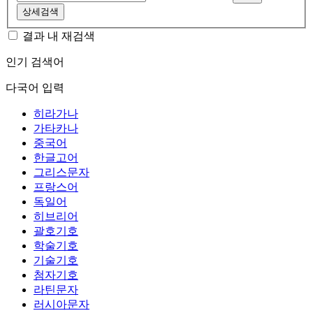
상세검색
결과 내 재검색
인기 검색어
다국어 입력
히라가나
가타카나
중국어
한글고어
그리스문자
프랑스어
독일어
히브리어
괄호기호
학술기호
기술기호
첨자기호
라틴문자
러시아문자