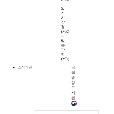
--
5.
자
시
삼
경
(MR)
--
6.
손
한
번
(MR)
소장기관
국
립
중
앙
도
서
관