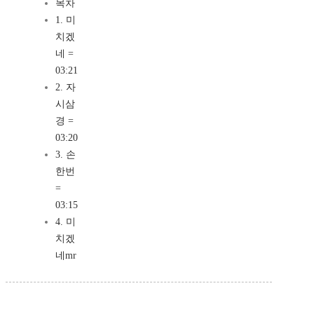
목차
1. 미
치겠
네 =
03:21
2. 자
시삼
경 =
03:20
3. 손
한번
=
03:15
4. 미
치겠
네mr