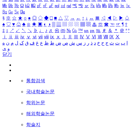
㎒
㎓
㎔
Ω
㏀
㏁
㎊
㎋
㎌
㏖
㏅
㎭
㎮
㎯
㏛
㎩
㎪
㎫
㎬
㏝
㏐
㏓
㏃
㏉
㏜
㏆
§
※
☆
★
○
●
◎
◇
◆
□
■
△
▽
→
←
↑
↓
↔
〓
◁
◀
▷
▶
♤
♠
♡
♥
♧
♣
⊙
◈
▣
◐
◑
▒
▤
▥
▨
▧
▦
▩
♨
☏
☎
☜
☞
¶
†
‡
↕
↗
↙
↖
↘
♭
♩
♪
♬
㉿
㈜
№
㏇
™
㏂
㏘
℡
＃
＆
＊
＠
ª
º
ⅰ
ⅱ
ⅲ
ⅳ
ⅴ
ⅵ
ⅶ
ⅷ
ⅸ
ⅹ
Ⅰ
Ⅱ
Ⅲ
Ⅳ
Ⅴ
Ⅵ
Ⅶ
Ⅷ
Ⅸ
Ⅹ
ا
ب
ت
ث
ج
ح
خ
د
ذ
ر
ز
س
ش
ص
ض
ط
ظ
ع
غ
ف
ق
ک
ل
م
ن
ه
و
ی
닫기
통합검색
국내학술논문
학위논문
해외학술논문
학술지