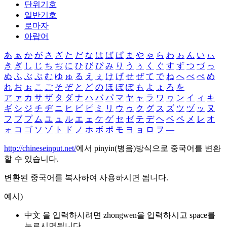
단위기호
일반기호
로마자
아랍어
あ
ぁ
か
が
さ
ざ
た
だ
な
は
ば
ぱ
ま
や
ゃ
ら
わ
ゎ
ん
い
ぃ
き
ぎ
し
じ
ち
ぢ
に
ひ
び
ぴ
み
り
う
ぅ
く
ぐ
す
ず
つ
づ
っ
ぬ
ふ
ぶ
ぷ
む
ゆ
ゅ
る
え
ぇ
け
げ
せ
ぜ
て
で
ね
へ
べ
ぺ
め
れ
お
ぉ
こ
ご
そ
ぞ
と
ど
の
ほ
ぼ
ぽ
も
よ
ょ
ろ
を
ア
ァ
カ
サ
ザ
タ
ダ
ナ
ハ
バ
パ
マ
ヤ
ャ
ラ
ワ
ヮ
ン
イ
ィ
キ
ギ
シ
ジ
チ
ヂ
ニ
ヒ
ビ
ピ
ミ
リ
ウ
ゥ
ク
グ
ス
ズ
ツ
ヅ
ッ
ヌ
フ
ブ
プ
ム
ユ
ュ
ル
エ
ェ
ケ
ゲ
セ
ゼ
テ
デ
ヘ
ベ
ペ
メ
レ
オ
ォ
コ
ゴ
ソ
ゾ
ト
ド
ノ
ホ
ボ
ポ
モ
ヨ
ョ
ロ
ヲ
―
http://chineseinput.net/
에서 pinyin(병음)방식으로 중국어를 변환
할 수 있습니다.
변환된 중국어를 복사하여 사용하시면 됩니다.
예시)
中文 을 입력하시려면
zhongwen
을 입력하시고 space를
누르시면됩니다.