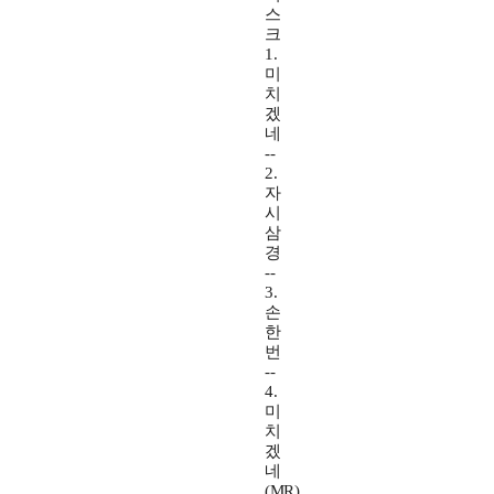
스
크
1.
미
치
겠
네
--
2.
자
시
삼
경
--
3.
손
한
번
--
4.
미
치
겠
네
(MR)