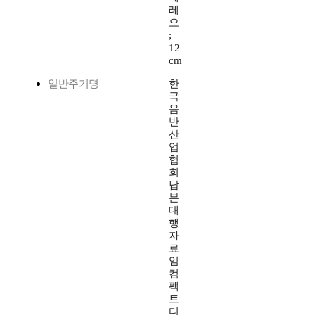
레
오
;
12
cm
일반주기명
한
국
음
반
산
업
협
회
납
본
대
행
자
료
임
컴
팩
트
디