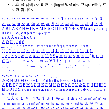
北京 을 입력하시려면
beijing
을 입력하시고 space를 누르
시면 됩니다.
ㅥ
ㅦ
ㅧ
ㅨ
ㅩ
ㅪ
ㅫ
ㅬ
ㅭ
ㅮ
ㅯ
ㅰ
ㅱ
ㅲ
ㅳ
ㅴ
ㅵ
ㅶ
ㅷ
ㅸ
ㅹ
ㅺ
ㅻ
ㅼ
ㅽ
ㅾ
ㅿ
ㆀ
ㆁ
ㆂ
ㆃ
ㆄ
ㆅ
ㆆ
ㆇ
ㆈ
ㆉ
ㆊ
ㆋ
ㆌ
ㆍ
ㆎ
Α
Β
Γ
Δ
Ε
Ζ
Η
Θ
Ι
Κ
Λ
Μ
Ν
Ξ
Ο
Π
Ρ
Σ
Τ
Υ
Φ
Χ
Ψ
Ω
α
β
γ
δ
ε
ζ
η
θ
ι
κ
λ
μ
ν
ξ
ο
π
ρ
σ
τ
υ
φ
χ
ψ
ω
á
à
Á
À
é
è
É
È
ç
Ç
ê
Ä
Ö
Ü
ä
ö
ü
ß
ְ
ֳ
ֲ
ֱ
ָ
ַ
ֵ
ֶ
ִ
ֹ
ּ
ֻ
ׂ
ׁ
ּ
ב
ה
נ
מ
צ
ת
ץ
ש
ד
ג
כ
ע
י
ח
ל
ך
ף
ק
ר
א
ט
ו
ן
ם
פ
‘
’
“
”
〔
〕
〈
〉
「
」
『
』
【
】
＂
（
）
［
］
｛
｝
±
×
÷
≠
≤
≥
∞
∴
♂
♀
∠
⊥
⌒
∂
∇
≡
≒
≪
≫
√
∽
∝
∵
∫
∬
∈
∋
⊆
⊇
⊂
⊃
∪
∩
∧
∨
￢
⇒
⇔
∀
∃
∮
∑
∏
＋
－
＜
＝
＞
、
。
·
‥
…
¨
〃
―
∥
＼
∼
´
～
ˇ
˘
˝
˚
˙
¸
˛
¡
¿
ː
！
＇
，
．
／
：
；
？
＾
＿
｀
｜
½
⅓
⅔
¼
¾
⅛
⅜
⅝
⅞
¹
²
³
⁴
ⁿ
₁
₂
₃
₄
Æ
Ð
Ħ
Ĳ
Ł
Ø
Œ
Þ
Ŧ
Ŋ
æ
đ
ð
ħ
ı
ĳ
ĸ
ŀ
ł
ø
œ
ß
þ
ŧ
ŋ
ŉ
А
Б
В
Г
Д
Е
Ё
Ж
З
И
Й
К
Л
М
Н
О
П
Р
С
Т
У
Ф
Х
Ц
Ч
Ш
Щ
Ъ
Ы
Ь
Э
Ю
Я
а
б
в
г
д
е
ё
ж
з
и
й
к
л
м
н
о
п
р
с
т
у
ф
х
ц
ч
ш
щ
ъ
ы
ь
э
ю
я
′
″
℃
Å
￠
￡
￥
¤
℉
‰
＄
％
Ｆ
￦
㎕
㎖
㎗
ℓ
㎘
㏄
㎣
㎤
㎥
㎦
㎙
㎚
㎛
㎜
㎝
㎞
㎟
㎠
㎡
㎢
㏊
㎍
㎎
㎏
㏏
㎈
㎉
㏈
㎧
㎨
㎰
㎱
㎲
㎳
㎴
㎵
㎶
㎷
㎸
㎹
㎀
㎁
㎂
㎃
㎄
㎺
㎻
㎽
㎾
㎿
㎐
㎑