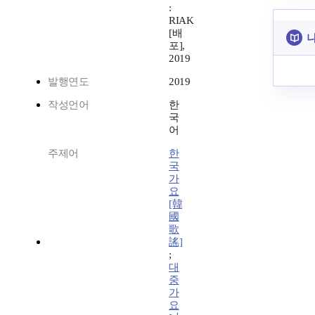
:
RIAK
[배
나
포],
2019
발행연도
2019
작성언어
한
국
어
주제어
한
국
가
요
[韓
國
歌
謠]
;
대
중
가
요