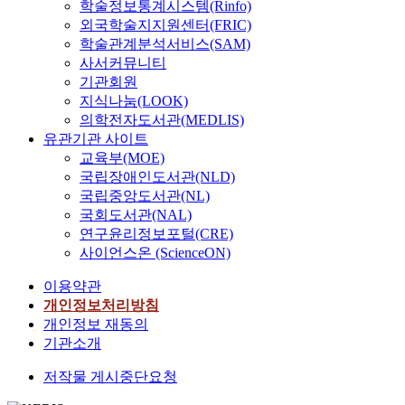
학술정보통계시스템(Rinfo)
외국학술지지원센터(FRIC)
학술관계분석서비스(SAM)
사서커뮤니티
기관회원
지식나눔(LOOK)
의학전자도서관(MEDLIS)
유관기관 사이트
교육부(MOE)
국립장애인도서관(NLD)
국립중앙도서관(NL)
국회도서관(NAL)
연구윤리정보포털(CRE)
사이언스온 (ScienceON)
이용약관
개인정보처리방침
개인정보 재동의
기관소개
저작물 게시중단요청