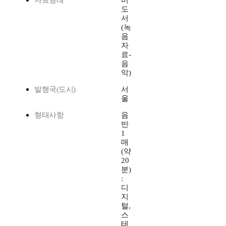
자료형태
비
도
서
(녹
음
자
료-
음
악)
발행국(도시)
서
울
형태사항
음
반
1
매
(약
20
분)
:
디
지
털,
스
테