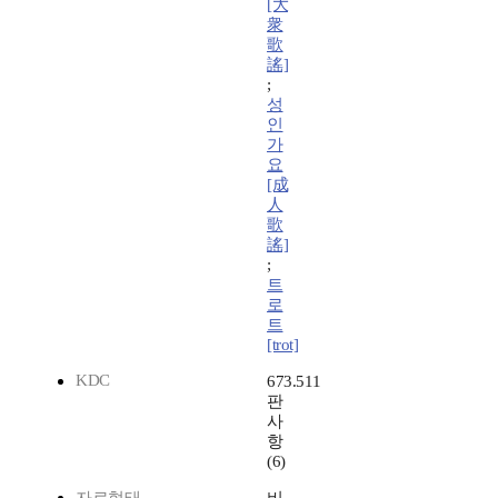
[大
衆
歌
謠]
;
성
인
가
요
[成
人
歌
謠]
;
트
로
트
[trot]
KDC
673.511
판
사
항
(6)