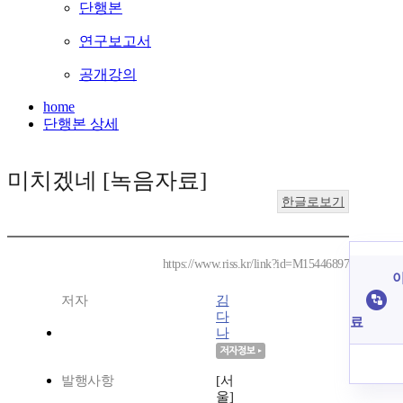
단행본
연구보고서
공개강의
home
단행본 상세
미치겠네 [녹음자료]
한글로보기
https://www.riss.kr/link?id=M15446897
이
저자
김
다
료
나
발행사항
[서
울]