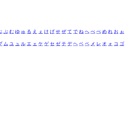
ぶ
ぷ
む
ゆ
ゅ
る
え
ぇ
け
げ
せ
ぜ
て
で
ね
へ
べ
ぺ
め
れ
お
ぉ
プ
ム
ユ
ュ
ル
エ
ェ
ケ
ゲ
セ
ゼ
テ
デ
ヘ
ベ
ペ
メ
レ
オ
ォ
コ
ゴ