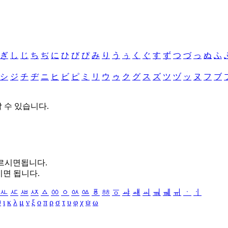
ぎ
し
じ
ち
ぢ
に
ひ
び
ぴ
み
り
う
ぅ
く
ぐ
す
ず
つ
づ
っ
ぬ
ふ
シ
ジ
チ
ヂ
ニ
ヒ
ビ
ピ
ミ
リ
ウ
ゥ
ク
グ
ス
ズ
ツ
ヅ
ッ
ヌ
フ
ブ
할 수 있습니다.
누르시면됩니다.
시면 됩니다.
ㅻ
ㅼ
ㅽ
ㅾ
ㅿ
ㆀ
ㆁ
ㆂ
ㆃ
ㆄ
ㆅ
ㆆ
ㆇ
ㆈ
ㆉ
ㆊ
ㆋ
ㆌ
ㆍ
ㆎ
θ
ι
κ
λ
μ
ν
ξ
ο
π
ρ
σ
τ
υ
φ
χ
ψ
ω