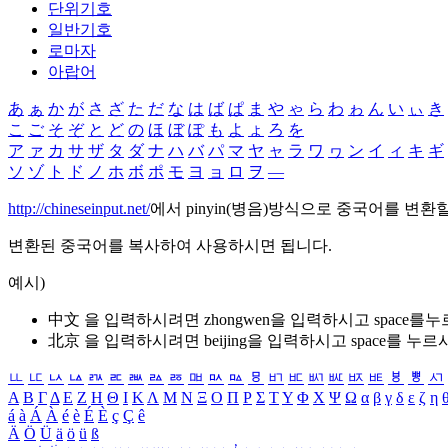
단위기호
일반기호
로마자
아랍어
あ
ぁ
か
が
さ
ざ
た
だ
な
は
ば
ぱ
ま
や
ゃ
ら
わ
ゎ
ん
い
ぃ
き
こ
ご
そ
ぞ
と
ど
の
ほ
ぼ
ぽ
も
よ
ょ
ろ
を
ア
ァ
カ
サ
ザ
タ
ダ
ナ
ハ
バ
パ
マ
ヤ
ャ
ラ
ワ
ヮ
ン
イ
ィ
キ
ギ
ソ
ゾ
ト
ド
ノ
ホ
ボ
ポ
モ
ヨ
ョ
ロ
ヲ
―
http://chineseinput.net/
에서 pinyin(병음)방식으로 중국어를 변환
변환된 중국어를 복사하여 사용하시면 됩니다.
예시)
中文 을 입력하시려면
zhongwen
을 입력하시고 space를
北京 을 입력하시려면
beijing
을 입력하시고 space를 누르
ㅥ
ㅦ
ㅧ
ㅨ
ㅩ
ㅪ
ㅫ
ㅬ
ㅭ
ㅮ
ㅯ
ㅰ
ㅱ
ㅲ
ㅳ
ㅴ
ㅵ
ㅶ
ㅷ
ㅸ
ㅹ
ㅺ
Α
Β
Γ
Δ
Ε
Ζ
Η
Θ
Ι
Κ
Λ
Μ
Ν
Ξ
Ο
Π
Ρ
Σ
Τ
Υ
Φ
Χ
Ψ
Ω
α
β
γ
δ
ε
ζ
η
á
à
Á
À
é
è
É
È
ç
Ç
ê
Ä
Ö
Ü
ä
ö
ü
ß