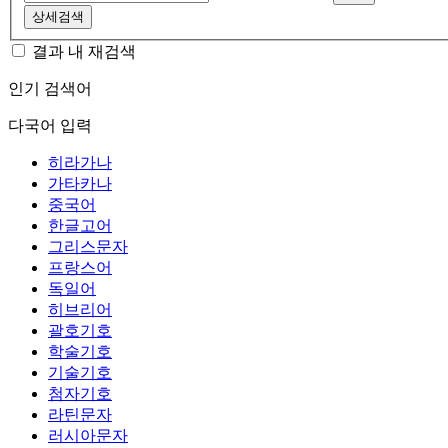
상세검색
결과 내 재검색
인기 검색어
다국어 입력
히라가나
가타카나
중국어
한글고어
그리스문자
프랑스어
독일어
히브리어
괄호기호
학술기호
기술기호
첨자기호
라틴문자
러시아문자