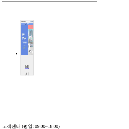
비즈니스 일본어 문서작성
사
이
버
한
국
외
국
어
대
학
고객센터 (평일: 09:00~18:00)
교