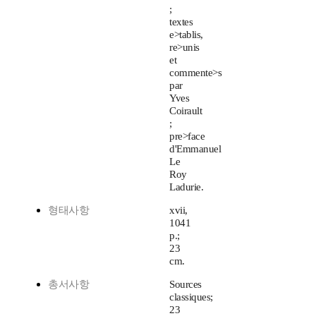
;
textes
e>tablis,
re>unis
et
commente>s
par
Yves
Coirault
;
pre>face
d'Emmanuel
Le
Roy
Ladurie.
형태사항
xvii,
1041
p.;
23
cm.
총서사항
Sources
classiques;
23