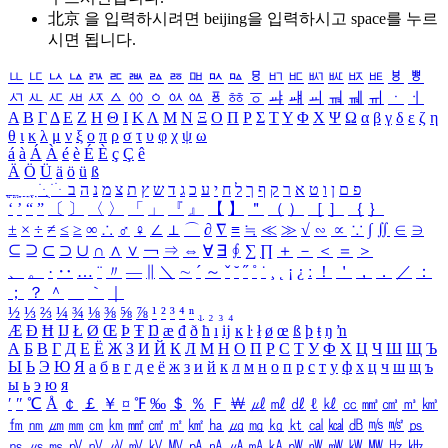
北京 을 입력하시려면
beijing
을 입력하시고 space를 누르
시면 됩니다.
ㅥ
ㅦ
ㅧ
ㅨ
ㅩ
ㅪ
ㅫ
ㅬ
ㅭ
ㅮ
ㅯ
ㅰ
ㅱ
ㅲ
ㅳ
ㅴ
ㅵ
ㅶ
ㅷ
ㅸ
ㅹ
ㅺ
ㅻ
ㅼ
ㅽ
ㅾ
ㅿ
ㆀ
ㆁ
ㆂ
ㆃ
ㆄ
ㆅ
ㆆ
ㆇ
ㆈ
ㆉ
ㆊ
ㆋ
ㆌ
ㆍ
ㆎ
Α
Β
Γ
Δ
Ε
Ζ
Η
Θ
Ι
Κ
Λ
Μ
Ν
Ξ
Ο
Π
Ρ
Σ
Τ
Υ
Φ
Χ
Ψ
Ω
α
β
γ
δ
ε
ζ
η
θ
ι
κ
λ
μ
ν
ξ
ο
π
ρ
σ
τ
υ
φ
χ
ψ
ω
á
à
Á
À
é
è
É
È
ç
Ç
ê
Ä
Ö
Ü
ä
ö
ü
ß
ְ
ֳ
ֲ
ֱ
ָ
ַ
ֵ
ֶ
ִ
ֹ
ּ
ֻ
ׂ
ׁ
ּ
ב
ה
נ
מ
צ
ת
ץ
ש
ד
ג
כ
ע
י
ח
ל
ך
ף
ק
ר
א
ט
ו
ן
ם
פ
‘
’
“
”
〔
〕
〈
〉
「
」
『
』
【
】
＂
（
）
［
］
｛
｝
±
×
÷
≠
≤
≥
∞
∴
♂
♀
∠
⊥
⌒
∂
∇
≡
≒
≪
≫
√
∽
∝
∵
∫
∬
∈
∋
⊆
⊇
⊂
⊃
∪
∩
∧
∨
￢
⇒
⇔
∀
∃
∮
∑
∏
＋
－
＜
＝
＞
、
。
·
‥
…
¨
〃
―
∥
＼
∼
´
～
ˇ
˘
˝
˚
˙
¸
˛
¡
¿
ː
！
＇
，
．
／
：
；
？
＾
＿
｀
｜
½
⅓
⅔
¼
¾
⅛
⅜
⅝
⅞
¹
²
³
⁴
ⁿ
₁
₂
₃
₄
Æ
Ð
Ħ
Ĳ
Ł
Ø
Œ
Þ
Ŧ
Ŋ
æ
đ
ð
ħ
ı
ĳ
ĸ
ŀ
ł
ø
œ
ß
þ
ŧ
ŋ
ŉ
А
Б
В
Г
Д
Е
Ё
Ж
З
И
Й
К
Л
М
Н
О
П
Р
С
Т
У
Ф
Х
Ц
Ч
Ш
Щ
Ъ
Ы
Ь
Э
Ю
Я
а
б
в
г
д
е
ё
ж
з
и
й
к
л
м
н
о
п
р
с
т
у
ф
х
ц
ч
ш
щ
ъ
ы
ь
э
ю
я
′
″
℃
Å
￠
￡
￥
¤
℉
‰
＄
％
Ｆ
￦
㎕
㎖
㎗
ℓ
㎘
㏄
㎣
㎤
㎥
㎦
㎙
㎚
㎛
㎜
㎝
㎞
㎟
㎠
㎡
㎢
㏊
㎍
㎎
㎏
㏏
㎈
㎉
㏈
㎧
㎨
㎰
㎱
㎲
㎳
㎴
㎵
㎶
㎷
㎸
㎹
㎀
㎁
㎂
㎃
㎄
㎺
㎻
㎽
㎾
㎿
㎐
㎑