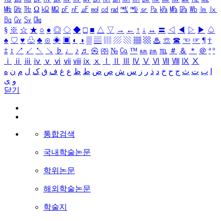
㎒
㎓
㎔
Ω
㏀
㏁
㎊
㎋
㎌
㏖
㏅
㎭
㎮
㎯
㏛
㎩
㎪
㎫
㎬
㏝
㏐
㏓
㏃
㏉
㏜
㏆
§
※
☆
★
○
●
◎
◇
◆
□
■
△
▽
→
←
↑
↓
↔
〓
◁
◀
▷
▶
♤
♠
♡
♥
♧
♣
⊙
◈
▣
◐
◑
▒
▤
▥
▨
▧
▦
▩
♨
☏
☎
☜
☞
¶
†
‡
↕
↗
↙
↖
↘
♭
♩
♪
♬
㉿
㈜
№
㏇
™
㏂
㏘
℡
＃
＆
＊
＠
ª
º
ⅰ
ⅱ
ⅲ
ⅳ
ⅴ
ⅵ
ⅶ
ⅷ
ⅸ
ⅹ
Ⅰ
Ⅱ
Ⅲ
Ⅳ
Ⅴ
Ⅵ
Ⅶ
Ⅷ
Ⅸ
Ⅹ
ا
ب
ت
ث
ج
ح
خ
د
ذ
ر
ز
س
ش
ص
ض
ط
ظ
ع
غ
ف
ق
ک
ل
م
ن
ه
و
ی
닫기
통합검색
국내학술논문
학위논문
해외학술논문
학술지