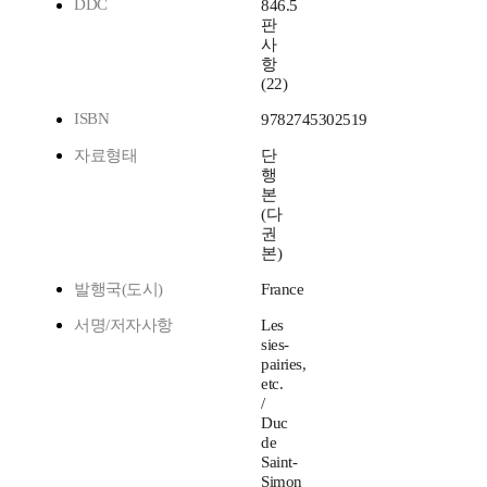
DDC
846.5
판
사
항
(22)
ISBN
9782745302519
자료형태
단
행
본
(다
권
본)
발행국(도시)
France
서명/저자사항
Les
sie
s-
pairies,
etc.
/
Duc
de
Saint-
Simon