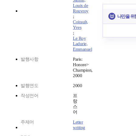
Simon,
Louis de
Rouvroy
나만을 위
;
Coirault,
Yves
;
Le Roy
Ladurie,
Emmanuel
발행사항
Paris:
Honore>
Champion,
2000
발행연도
2000
작성언어
프
랑
스
어
주제어
Letter
writing