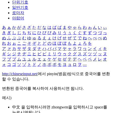
단위기호
일반기호
로마자
아랍어
あ
ぁ
か
が
さ
ざ
た
だ
な
は
ば
ぱ
ま
や
ゃ
ら
わ
ゎ
ん
い
ぃ
き
ぎ
し
じ
ち
ぢ
に
ひ
び
ぴ
み
り
う
ぅ
く
ぐ
す
ず
つ
づ
っ
ぬ
ふ
ぶ
ぷ
む
ゆ
ゅ
る
え
ぇ
け
げ
せ
ぜ
て
で
ね
へ
べ
ぺ
め
れ
お
ぉ
こ
ご
そ
ぞ
と
ど
の
ほ
ぼ
ぽ
も
よ
ょ
ろ
を
ア
ァ
カ
サ
ザ
タ
ダ
ナ
ハ
バ
パ
マ
ヤ
ャ
ラ
ワ
ヮ
ン
イ
ィ
キ
ギ
シ
ジ
チ
ヂ
ニ
ヒ
ビ
ピ
ミ
リ
ウ
ゥ
ク
グ
ス
ズ
ツ
ヅ
ッ
ヌ
フ
ブ
プ
ム
ユ
ュ
ル
エ
ェ
ケ
ゲ
セ
ゼ
テ
デ
ヘ
ベ
ペ
メ
レ
オ
ォ
コ
ゴ
ソ
ゾ
ト
ド
ノ
ホ
ボ
ポ
モ
ヨ
ョ
ロ
ヲ
―
http://chineseinput.net/
에서 pinyin(병음)방식으로 중국어를 변환
할 수 있습니다.
변환된 중국어를 복사하여 사용하시면 됩니다.
예시)
中文 을 입력하시려면
zhongwen
을 입력하시고 space를
누르시면됩니다.