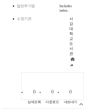
일반주기명
Includes
index.
소장기관
서
강
대
학
교
도
서
관
0
0
0
상세조회
다운로드
내보내기