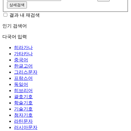
상세검색
결과 내 재검색
인기 검색어
다국어 입력
히라가나
가타카나
중국어
한글고어
그리스문자
프랑스어
독일어
히브리어
괄호기호
학술기호
기술기호
첨자기호
라틴문자
러시아문자