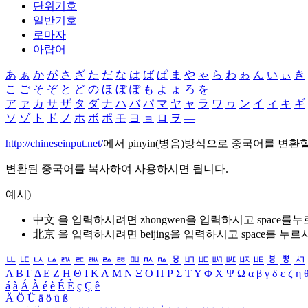
단위기호
일반기호
로마자
아랍어
あ
ぁ
か
が
さ
ざ
た
だ
な
は
ば
ぱ
ま
や
ゃ
ら
わ
ゎ
ん
い
ぃ
き
こ
ご
そ
ぞ
と
ど
の
ほ
ぼ
ぽ
も
よ
ょ
ろ
を
ア
ァ
カ
サ
ザ
タ
ダ
ナ
ハ
バ
パ
マ
ヤ
ャ
ラ
ワ
ヮ
ン
イ
ィ
キ
ギ
ソ
ゾ
ト
ド
ノ
ホ
ボ
ポ
モ
ヨ
ョ
ロ
ヲ
―
http://chineseinput.net/
에서 pinyin(병음)방식으로 중국어를 변환
변환된 중국어를 복사하여 사용하시면 됩니다.
예시)
中文 을 입력하시려면
zhongwen
을 입력하시고 space를
北京 을 입력하시려면
beijing
을 입력하시고 space를 누르
ㅥ
ㅦ
ㅧ
ㅨ
ㅩ
ㅪ
ㅫ
ㅬ
ㅭ
ㅮ
ㅯ
ㅰ
ㅱ
ㅲ
ㅳ
ㅴ
ㅵ
ㅶ
ㅷ
ㅸ
ㅹ
ㅺ
Α
Β
Γ
Δ
Ε
Ζ
Η
Θ
Ι
Κ
Λ
Μ
Ν
Ξ
Ο
Π
Ρ
Σ
Τ
Υ
Φ
Χ
Ψ
Ω
α
β
γ
δ
ε
ζ
η
á
à
Á
À
é
è
É
È
ç
Ç
ê
Ä
Ö
Ü
ä
ö
ü
ß