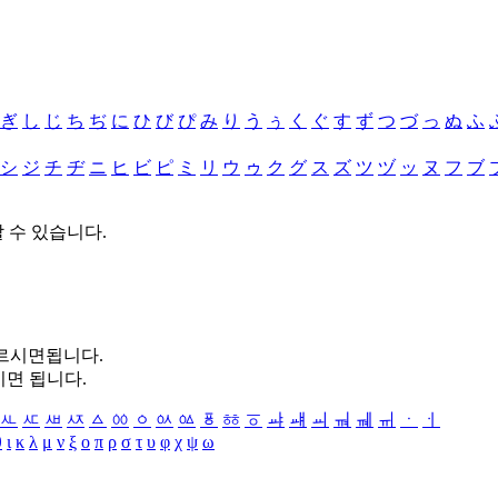
ぎ
し
じ
ち
ぢ
に
ひ
び
ぴ
み
り
う
ぅ
く
ぐ
す
ず
つ
づ
っ
ぬ
ふ
シ
ジ
チ
ヂ
ニ
ヒ
ビ
ピ
ミ
リ
ウ
ゥ
ク
グ
ス
ズ
ツ
ヅ
ッ
ヌ
フ
ブ
할 수 있습니다.
누르시면됩니다.
시면 됩니다.
ㅻ
ㅼ
ㅽ
ㅾ
ㅿ
ㆀ
ㆁ
ㆂ
ㆃ
ㆄ
ㆅ
ㆆ
ㆇ
ㆈ
ㆉ
ㆊ
ㆋ
ㆌ
ㆍ
ㆎ
θ
ι
κ
λ
μ
ν
ξ
ο
π
ρ
σ
τ
υ
φ
χ
ψ
ω