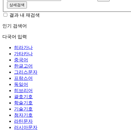
상세검색
결과 내 재검색
인기 검색어
다국어 입력
히라가나
가타카나
중국어
한글고어
그리스문자
프랑스어
독일어
히브리어
괄호기호
학술기호
기술기호
첨자기호
라틴문자
러시아문자