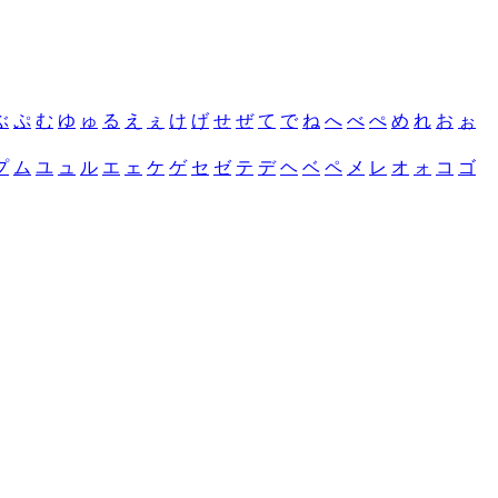
ぶ
ぷ
む
ゆ
ゅ
る
え
ぇ
け
げ
せ
ぜ
て
で
ね
へ
べ
ぺ
め
れ
お
ぉ
プ
ム
ユ
ュ
ル
エ
ェ
ケ
ゲ
セ
ゼ
テ
デ
ヘ
ベ
ペ
メ
レ
オ
ォ
コ
ゴ