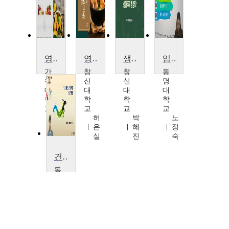
영양학
영양교육및상담
생애주기영양학
임상영양학
가
창
창
동
천
신
신
명
대
대
대
대
학
학
학
학
교
교
교
교
이
허
박
노
영
은
혜
정
미
실
진
숙
건강과 피트니스를 위한 스포츠 영양
동
아
대
학
교
우
진