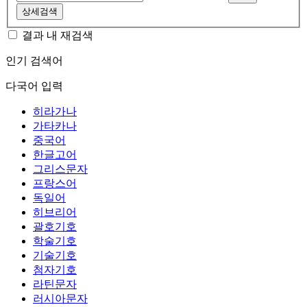
상세검색
결과 내 재검색
인기 검색어
다국어 입력
히라가나
가타카나
중국어
한글고어
그리스문자
프랑스어
독일어
히브리어
괄호기호
학술기호
기술기호
첨자기호
라틴문자
러시아문자