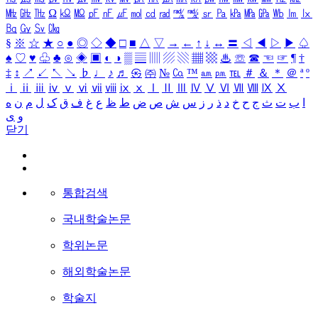
㎒
㎓
㎔
Ω
㏀
㏁
㎊
㎋
㎌
㏖
㏅
㎭
㎮
㎯
㏛
㎩
㎪
㎫
㎬
㏝
㏐
㏓
㏃
㏉
㏜
㏆
§
※
☆
★
○
●
◎
◇
◆
□
■
△
▽
→
←
↑
↓
↔
〓
◁
◀
▷
▶
♤
♠
♡
♥
♧
♣
⊙
◈
▣
◐
◑
▒
▤
▥
▨
▧
▦
▩
♨
☏
☎
☜
☞
¶
†
‡
↕
↗
↙
↖
↘
♭
♩
♪
♬
㉿
㈜
№
㏇
™
㏂
㏘
℡
＃
＆
＊
＠
ª
º
ⅰ
ⅱ
ⅲ
ⅳ
ⅴ
ⅵ
ⅶ
ⅷ
ⅸ
ⅹ
Ⅰ
Ⅱ
Ⅲ
Ⅳ
Ⅴ
Ⅵ
Ⅶ
Ⅷ
Ⅸ
Ⅹ
ا
ب
ت
ث
ج
ح
خ
د
ذ
ر
ز
س
ش
ص
ض
ط
ظ
ع
غ
ف
ق
ک
ل
م
ن
ه
و
ی
닫기
통합검색
국내학술논문
학위논문
해외학술논문
학술지