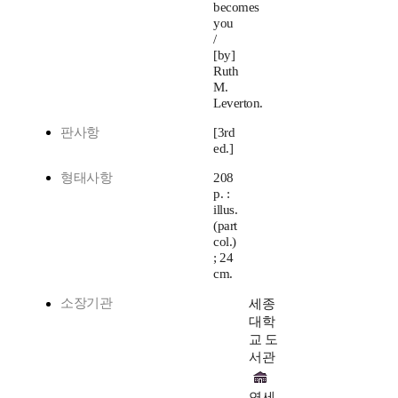
becomes
you
/
[by]
Ruth
M.
Leverton.
판사항
[3rd
ed.]
형태사항
208
p. :
illus.
(part
col.)
; 24
cm.
소장기관
세종
대학
교 도
서관
연세