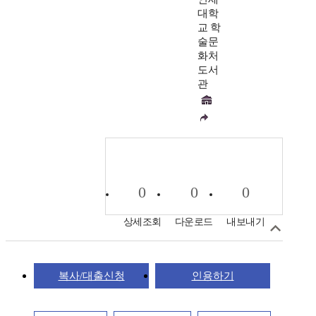
대학
교 학
술문
화처
도서
관
0
0
0
상세조회
다운로드
내보내기
복사/대출신청
인용하기