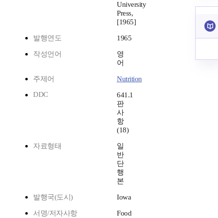
University
Press,
[1965]
발행연도
1965
작성언어
영
어
주제어
Nutrition
DDC
641.1
판
사
항
(18)
자료형태
일
반
단
행
본
발행국(도시)
Iowa
서명/저자사항
Food