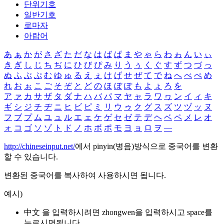
단위기호
일반기호
로마자
아랍어
あ
ぁ
か
が
さ
ざ
た
だ
な
は
ば
ぱ
ま
や
ゃ
ら
わ
ゎ
ん
い
ぃ
き
ぎ
し
じ
ち
ぢ
に
ひ
び
ぴ
み
り
う
ぅ
く
ぐ
す
ず
つ
づ
っ
ぬ
ふ
ぶ
ぷ
む
ゆ
ゅ
る
え
ぇ
け
げ
せ
ぜ
て
で
ね
へ
べ
ぺ
め
れ
お
ぉ
こ
ご
そ
ぞ
と
ど
の
ほ
ぼ
ぽ
も
よ
ょ
ろ
を
ア
ァ
カ
サ
ザ
タ
ダ
ナ
ハ
バ
パ
マ
ヤ
ャ
ラ
ワ
ヮ
ン
イ
ィ
キ
ギ
シ
ジ
チ
ヂ
ニ
ヒ
ビ
ピ
ミ
リ
ウ
ゥ
ク
グ
ス
ズ
ツ
ヅ
ッ
ヌ
フ
ブ
プ
ム
ユ
ュ
ル
エ
ェ
ケ
ゲ
セ
ゼ
テ
デ
ヘ
ベ
ペ
メ
レ
オ
ォ
コ
ゴ
ソ
ゾ
ト
ド
ノ
ホ
ボ
ポ
モ
ヨ
ョ
ロ
ヲ
―
http://chineseinput.net/
에서 pinyin(병음)방식으로 중국어를 변환
할 수 있습니다.
변환된 중국어를 복사하여 사용하시면 됩니다.
예시)
中文 을 입력하시려면
zhongwen
을 입력하시고 space를
누르시면됩니다.