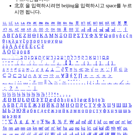
北京 을 입력하시려면
beijing
을 입력하시고 space를 누르
시면 됩니다.
ㅥ
ㅦ
ㅧ
ㅨ
ㅩ
ㅪ
ㅫ
ㅬ
ㅭ
ㅮ
ㅯ
ㅰ
ㅱ
ㅲ
ㅳ
ㅴ
ㅵ
ㅶ
ㅷ
ㅸ
ㅹ
ㅺ
ㅻ
ㅼ
ㅽ
ㅾ
ㅿ
ㆀ
ㆁ
ㆂ
ㆃ
ㆄ
ㆅ
ㆆ
ㆇ
ㆈ
ㆉ
ㆊ
ㆋ
ㆌ
ㆍ
ㆎ
Α
Β
Γ
Δ
Ε
Ζ
Η
Θ
Ι
Κ
Λ
Μ
Ν
Ξ
Ο
Π
Ρ
Σ
Τ
Υ
Φ
Χ
Ψ
Ω
α
β
γ
δ
ε
ζ
η
θ
ι
κ
λ
μ
ν
ξ
ο
π
ρ
σ
τ
υ
φ
χ
ψ
ω
á
à
Á
À
é
è
É
È
ç
Ç
ê
Ä
Ö
Ü
ä
ö
ü
ß
ְ
ֳ
ֲ
ֱ
ָ
ַ
ֵ
ֶ
ִ
ֹ
ּ
ֻ
ׂ
ׁ
ּ
ב
ה
נ
מ
צ
ת
ץ
ש
ד
ג
כ
ע
י
ח
ל
ך
ף
ק
ר
א
ט
ו
ן
ם
פ
‘
’
“
”
〔
〕
〈
〉
「
」
『
』
【
】
＂
（
）
［
］
｛
｝
±
×
÷
≠
≤
≥
∞
∴
♂
♀
∠
⊥
⌒
∂
∇
≡
≒
≪
≫
√
∽
∝
∵
∫
∬
∈
∋
⊆
⊇
⊂
⊃
∪
∩
∧
∨
￢
⇒
⇔
∀
∃
∮
∑
∏
＋
－
＜
＝
＞
、
。
·
‥
…
¨
〃
―
∥
＼
∼
´
～
ˇ
˘
˝
˚
˙
¸
˛
¡
¿
ː
！
＇
，
．
／
：
；
？
＾
＿
｀
｜
½
⅓
⅔
¼
¾
⅛
⅜
⅝
⅞
¹
²
³
⁴
ⁿ
₁
₂
₃
₄
Æ
Ð
Ħ
Ĳ
Ł
Ø
Œ
Þ
Ŧ
Ŋ
æ
đ
ð
ħ
ı
ĳ
ĸ
ŀ
ł
ø
œ
ß
þ
ŧ
ŋ
ŉ
А
Б
В
Г
Д
Е
Ё
Ж
З
И
Й
К
Л
М
Н
О
П
Р
С
Т
У
Ф
Х
Ц
Ч
Ш
Щ
Ъ
Ы
Ь
Э
Ю
Я
а
б
в
г
д
е
ё
ж
з
и
й
к
л
м
н
о
п
р
с
т
у
ф
х
ц
ч
ш
щ
ъ
ы
ь
э
ю
я
′
″
℃
Å
￠
￡
￥
¤
℉
‰
＄
％
Ｆ
￦
㎕
㎖
㎗
ℓ
㎘
㏄
㎣
㎤
㎥
㎦
㎙
㎚
㎛
㎜
㎝
㎞
㎟
㎠
㎡
㎢
㏊
㎍
㎎
㎏
㏏
㎈
㎉
㏈
㎧
㎨
㎰
㎱
㎲
㎳
㎴
㎵
㎶
㎷
㎸
㎹
㎀
㎁
㎂
㎃
㎄
㎺
㎻
㎽
㎾
㎿
㎐
㎑