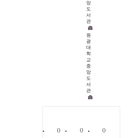
앙
도
서
관
원
광
대
학
교
중
앙
도
서
관
0
0
0