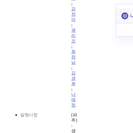
;
김
정
아
;
곽
리
즈
;
최
정
님
;
김
경
부
;
나
애
정
발행사항
[파
주]
:
생