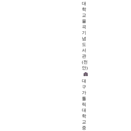
대
학
교
율
곡
기
념
도
서
관
(천
안)
대
구
가
톨
릭
대
학
교
중