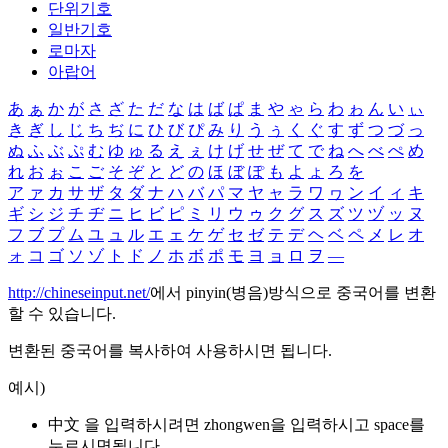
단위기호
일반기호
로마자
아랍어
あ
ぁ
か
が
さ
ざ
た
だ
な
は
ば
ぱ
ま
や
ゃ
ら
わ
ゎ
ん
い
ぃ
き
ぎ
し
じ
ち
ぢ
に
ひ
び
ぴ
み
り
う
ぅ
く
ぐ
す
ず
つ
づ
っ
ぬ
ふ
ぶ
ぷ
む
ゆ
ゅ
る
え
ぇ
け
げ
せ
ぜ
て
で
ね
へ
べ
ぺ
め
れ
お
ぉ
こ
ご
そ
ぞ
と
ど
の
ほ
ぼ
ぽ
も
よ
ょ
ろ
を
ア
ァ
カ
サ
ザ
タ
ダ
ナ
ハ
バ
パ
マ
ヤ
ャ
ラ
ワ
ヮ
ン
イ
ィ
キ
ギ
シ
ジ
チ
ヂ
ニ
ヒ
ビ
ピ
ミ
リ
ウ
ゥ
ク
グ
ス
ズ
ツ
ヅ
ッ
ヌ
フ
ブ
プ
ム
ユ
ュ
ル
エ
ェ
ケ
ゲ
セ
ゼ
テ
デ
ヘ
ベ
ペ
メ
レ
オ
ォ
コ
ゴ
ソ
ゾ
ト
ド
ノ
ホ
ボ
ポ
モ
ヨ
ョ
ロ
ヲ
―
http://chineseinput.net/
에서 pinyin(병음)방식으로 중국어를 변환
할 수 있습니다.
변환된 중국어를 복사하여 사용하시면 됩니다.
예시)
中文 을 입력하시려면
zhongwen
을 입력하시고 space를
누르시면됩니다.