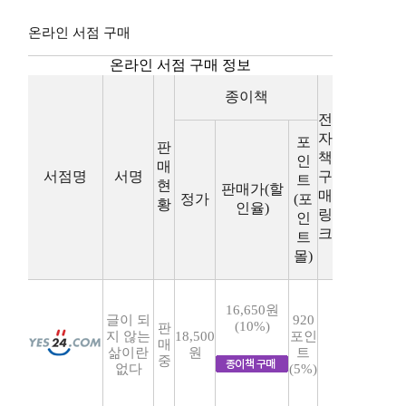
온라인 서점 구매
온라인 서점 구매 정보
종이책
전
자
포
판
책
인
매
서점명
서명
구
트
현
판매가(할
매
정가
(포
황
인율)
링
인
크
트
몰)
16,650원
글이 되
920
(10%)
판
지 않는
18,500
포인
매
삶이란
원
트
중
없다
(5%)