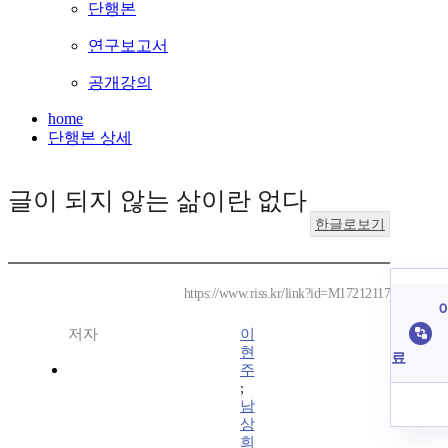
단행본
연구보고서
공개강의
home
단행본 상세
글이 되지 않는 삶이란 없다
한글로보기
https://www.riss.kr/link?id=M17212117
이
저자
이
현
료
주
;
남
상
희