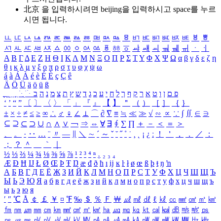
北京 을 입력하시려면
beijing
을 입력하시고 space를 누르
시면 됩니다.
ㅥ
ㅦ
ㅧ
ㅨ
ㅩ
ㅪ
ㅫ
ㅬ
ㅭ
ㅮ
ㅯ
ㅰ
ㅱ
ㅲ
ㅳ
ㅴ
ㅵ
ㅶ
ㅷ
ㅸ
ㅹ
ㅺ
ㅻ
ㅼ
ㅽ
ㅾ
ㅿ
ㆀ
ㆁ
ㆂ
ㆃ
ㆄ
ㆅ
ㆆ
ㆇ
ㆈ
ㆉ
ㆊ
ㆋ
ㆌ
ㆍ
ㆎ
Α
Β
Γ
Δ
Ε
Ζ
Η
Θ
Ι
Κ
Λ
Μ
Ν
Ξ
Ο
Π
Ρ
Σ
Τ
Υ
Φ
Χ
Ψ
Ω
α
β
γ
δ
ε
ζ
η
θ
ι
κ
λ
μ
ν
ξ
ο
π
ρ
σ
τ
υ
φ
χ
ψ
ω
á
à
Á
À
é
è
É
È
ç
Ç
ê
Ä
Ö
Ü
ä
ö
ü
ß
ְ
ֳ
ֲ
ֱ
ָ
ַ
ֵ
ֶ
ִ
ֹ
ּ
ֻ
ׂ
ׁ
ּ
ב
ה
נ
מ
צ
ת
ץ
ש
ד
ג
כ
ע
י
ח
ל
ך
ף
ק
ר
א
ט
ו
ן
ם
פ
‘
’
“
”
〔
〕
〈
〉
「
」
『
』
【
】
＂
（
）
［
］
｛
｝
±
×
÷
≠
≤
≥
∞
∴
♂
♀
∠
⊥
⌒
∂
∇
≡
≒
≪
≫
√
∽
∝
∵
∫
∬
∈
∋
⊆
⊇
⊂
⊃
∪
∩
∧
∨
￢
⇒
⇔
∀
∃
∮
∑
∏
＋
－
＜
＝
＞
、
。
·
‥
…
¨
〃
―
∥
＼
∼
´
～
ˇ
˘
˝
˚
˙
¸
˛
¡
¿
ː
！
＇
，
．
／
：
；
？
＾
＿
｀
｜
½
⅓
⅔
¼
¾
⅛
⅜
⅝
⅞
¹
²
³
⁴
ⁿ
₁
₂
₃
₄
Æ
Ð
Ħ
Ĳ
Ł
Ø
Œ
Þ
Ŧ
Ŋ
æ
đ
ð
ħ
ı
ĳ
ĸ
ŀ
ł
ø
œ
ß
þ
ŧ
ŋ
ŉ
А
Б
В
Г
Д
Е
Ё
Ж
З
И
Й
К
Л
М
Н
О
П
Р
С
Т
У
Ф
Х
Ц
Ч
Ш
Щ
Ъ
Ы
Ь
Э
Ю
Я
а
б
в
г
д
е
ё
ж
з
и
й
к
л
м
н
о
п
р
с
т
у
ф
х
ц
ч
ш
щ
ъ
ы
ь
э
ю
я
′
″
℃
Å
￠
￡
￥
¤
℉
‰
＄
％
Ｆ
￦
㎕
㎖
㎗
ℓ
㎘
㏄
㎣
㎤
㎥
㎦
㎙
㎚
㎛
㎜
㎝
㎞
㎟
㎠
㎡
㎢
㏊
㎍
㎎
㎏
㏏
㎈
㎉
㏈
㎧
㎨
㎰
㎱
㎲
㎳
㎴
㎵
㎶
㎷
㎸
㎹
㎀
㎁
㎂
㎃
㎄
㎺
㎻
㎽
㎾
㎿
㎐
㎑