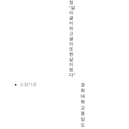
정
"삶
이
글
이
되
고
글
이
또
한
삶
이
된
다"
소장기관
경
희
대
학
교
중
앙
도