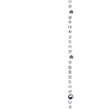
서
관
광
주
대
학
교
도
서
관
국
립
중
앙
도
서
관
단
국