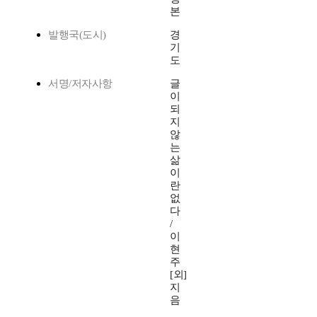
본
발행국(도시)
경
기
도
서명/저자사항
글
이
되
지
않
는
삶
이
란
없
다
/
이
현
주
[외]
지
음