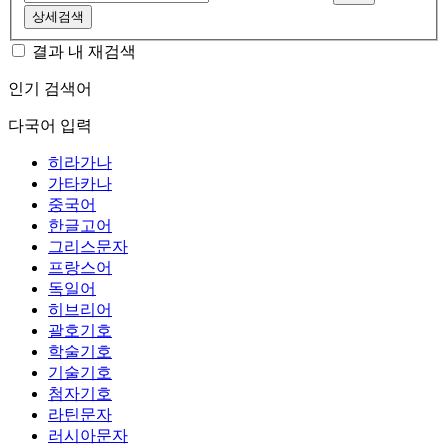
상세검색
결과 내 재검색
인기 검색어
다국어 입력
히라가나
가타카나
중국어
한글고어
그리스문자
프랑스어
독일어
히브리어
괄호기호
학술기호
기술기호
첨자기호
라틴문자
러시아문자