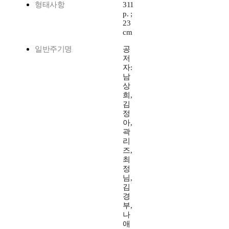
형태사항
311
p. ;
23
cm
일반주기명
공
저
자:
남
상
희,
김
정
아,
곽
리
즈,
최
정
님,
김
경
부,
나
애