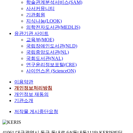
학술관계분석서비스(SAM)
사서커뮤니티
기관회원
지식나눔(LOOK)
의학전자도서관(MEDLIS)
유관기관 사이트
교육부(MOE)
국립장애인도서관(NLD)
국립중앙도서관(NL)
국회도서관(NAL)
연구윤리정보포털(CRE)
사이언스온 (ScienceON)
이용약관
개인정보처리방침
개인정보 재동의
기관소개
저작물 게시중단요청
41061 대구광역시 동구 동내로 64(동내동1119) KERIS빌딩