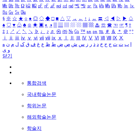
㎒
㎓
㎔
Ω
㏀
㏁
㎊
㎋
㎌
㏖
㏅
㎭
㎮
㎯
㏛
㎩
㎪
㎫
㎬
㏝
㏐
㏓
㏃
㏉
㏜
㏆
§
※
☆
★
○
●
◎
◇
◆
□
■
△
▽
→
←
↑
↓
↔
〓
◁
◀
▷
▶
♤
♠
♡
♥
♧
♣
⊙
◈
▣
◐
◑
▒
▤
▥
▨
▧
▦
▩
♨
☏
☎
☜
☞
¶
†
‡
↕
↗
↙
↖
↘
♭
♩
♪
♬
㉿
㈜
№
㏇
™
㏂
㏘
℡
＃
＆
＊
＠
ª
º
ⅰ
ⅱ
ⅲ
ⅳ
ⅴ
ⅵ
ⅶ
ⅷ
ⅸ
ⅹ
Ⅰ
Ⅱ
Ⅲ
Ⅳ
Ⅴ
Ⅵ
Ⅶ
Ⅷ
Ⅸ
Ⅹ
ا
ب
ت
ث
ج
ح
خ
د
ذ
ر
ز
س
ش
ص
ض
ط
ظ
ع
غ
ف
ق
ک
ل
م
ن
ه
و
ی
닫기
통합검색
국내학술논문
학위논문
해외학술논문
학술지