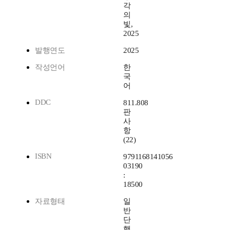
각
의
빛,
2025
발행연도
2025
작성언어
한
국
어
DDC
811.808
판
사
항
(22)
ISBN
9791168141056
03190
:
18500
자료형태
일
반
단
행