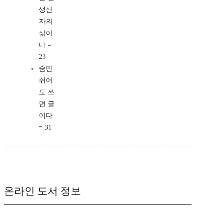
생산
자의
삶이
다 =
23
숨만
쉬어
도 쓰
면 글
이다
= 31
온라인 도서 정보