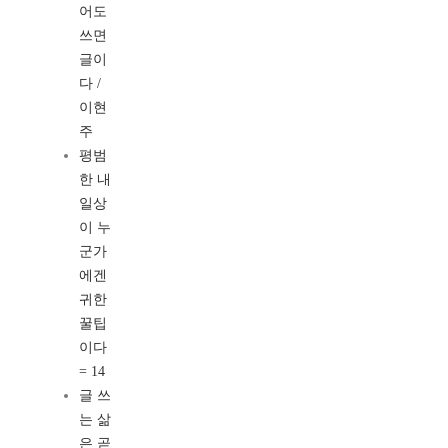
어도
쓰면
글이
다 /
이현
주
평범
한 내
일상
이 누
군가
에겐
귀한
꿀팁
이다
= 14
글 쓰
는 삶
은 곧