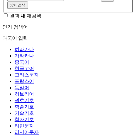
상세검색
결과 내 재검색
인기 검색어
다국어 입력
히라가나
가타카나
중국어
한글고어
그리스문자
프랑스어
독일어
히브리어
괄호기호
학술기호
기술기호
첨자기호
라틴문자
러시아문자