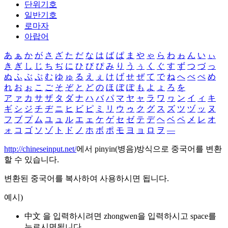
단위기호
일반기호
로마자
아랍어
あ
ぁ
か
が
さ
ざ
た
だ
な
は
ば
ぱ
ま
や
ゃ
ら
わ
ゎ
ん
い
ぃ
き
ぎ
し
じ
ち
ぢ
に
ひ
び
ぴ
み
り
う
ぅ
く
ぐ
す
ず
つ
づ
っ
ぬ
ふ
ぶ
ぷ
む
ゆ
ゅ
る
え
ぇ
け
げ
せ
ぜ
て
で
ね
へ
べ
ぺ
め
れ
お
ぉ
こ
ご
そ
ぞ
と
ど
の
ほ
ぼ
ぽ
も
よ
ょ
ろ
を
ア
ァ
カ
サ
ザ
タ
ダ
ナ
ハ
バ
パ
マ
ヤ
ャ
ラ
ワ
ヮ
ン
イ
ィ
キ
ギ
シ
ジ
チ
ヂ
ニ
ヒ
ビ
ピ
ミ
リ
ウ
ゥ
ク
グ
ス
ズ
ツ
ヅ
ッ
ヌ
フ
ブ
プ
ム
ユ
ュ
ル
エ
ェ
ケ
ゲ
セ
ゼ
テ
デ
ヘ
ベ
ペ
メ
レ
オ
ォ
コ
ゴ
ソ
ゾ
ト
ド
ノ
ホ
ボ
ポ
モ
ヨ
ョ
ロ
ヲ
―
http://chineseinput.net/
에서 pinyin(병음)방식으로 중국어를 변환
할 수 있습니다.
변환된 중국어를 복사하여 사용하시면 됩니다.
예시)
中文 을 입력하시려면
zhongwen
을 입력하시고 space를
누르시면됩니다.