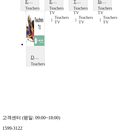
Early Sex Education: The Debate
Early Sex Education
The Struggle for Education in Karamoja
Integrating Health and Education
Teachers
Teachers
Teachers
Teachers
TV
TV
TV
TV
Teachers
Teachers
Teachers
Teachers
TV
TV
TV
TV
Developments in 14-19: Institute of Education
Teachers
TV
Teachers
TV
고객센터 (평일: 09:00~18:00)
1599-3122