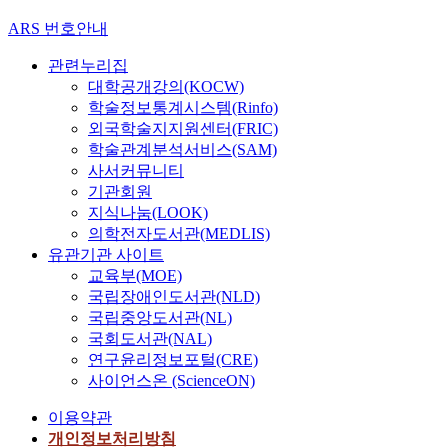
ARS 번호안내
관련누리집
대학공개강의(KOCW)
학술정보통계시스템(Rinfo)
외국학술지지원센터(FRIC)
학술관계분석서비스(SAM)
사서커뮤니티
기관회원
지식나눔(LOOK)
의학전자도서관(MEDLIS)
유관기관 사이트
교육부(MOE)
국립장애인도서관(NLD)
국립중앙도서관(NL)
국회도서관(NAL)
연구윤리정보포털(CRE)
사이언스온 (ScienceON)
이용약관
개인정보처리방침