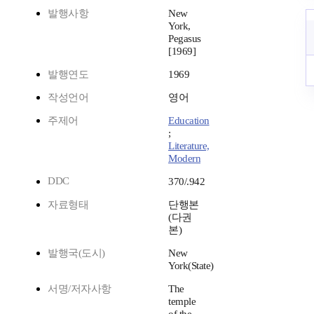
발행사항
New
York,
Pegasus
[1969]
발행연도
1969
작성언어
영어
주제어
Education
;
Literature,
Modern
DDC
370/.942
자료형태
단행본
(다권
본)
발행국(도시)
New
York(State)
서명/저자사항
The
temple