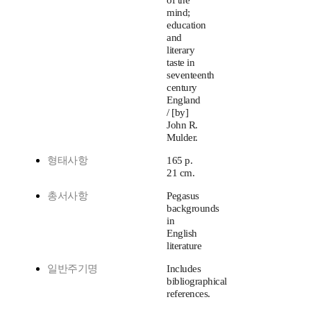
of the
mind;
education
and
literary
taste in
seventeenth
century
England
/ [by]
John R.
Mulder.
형태사항
165 p.
21 cm.
총서사항
Pegasus
backgrounds
in
English
literature
일반주기명
Includes
bibliographical
references.