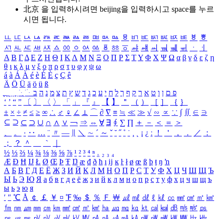
北京 을 입력하시려면
beijing
을 입력하시고 space를 누르
시면 됩니다.
ㅥ
ㅦ
ㅧ
ㅨ
ㅩ
ㅪ
ㅫ
ㅬ
ㅭ
ㅮ
ㅯ
ㅰ
ㅱ
ㅲ
ㅳ
ㅴ
ㅵ
ㅶ
ㅷ
ㅸ
ㅹ
ㅺ
ㅻ
ㅼ
ㅽ
ㅾ
ㅿ
ㆀ
ㆁ
ㆂ
ㆃ
ㆄ
ㆅ
ㆆ
ㆇ
ㆈ
ㆉ
ㆊ
ㆋ
ㆌ
ㆍ
ㆎ
Α
Β
Γ
Δ
Ε
Ζ
Η
Θ
Ι
Κ
Λ
Μ
Ν
Ξ
Ο
Π
Ρ
Σ
Τ
Υ
Φ
Χ
Ψ
Ω
α
β
γ
δ
ε
ζ
η
θ
ι
κ
λ
μ
ν
ξ
ο
π
ρ
σ
τ
υ
φ
χ
ψ
ω
á
à
Á
À
é
è
É
È
ç
Ç
ê
Ä
Ö
Ü
ä
ö
ü
ß
ְ
ֳ
ֲ
ֱ
ָ
ַ
ֵ
ֶ
ִ
ֹ
ּ
ֻ
ׂ
ׁ
ּ
ב
ה
נ
מ
צ
ת
ץ
ש
ד
ג
כ
ע
י
ח
ל
ך
ף
ק
ר
א
ט
ו
ן
ם
פ
‘
’
“
”
〔
〕
〈
〉
「
」
『
』
【
】
＂
（
）
［
］
｛
｝
±
×
÷
≠
≤
≥
∞
∴
♂
♀
∠
⊥
⌒
∂
∇
≡
≒
≪
≫
√
∽
∝
∵
∫
∬
∈
∋
⊆
⊇
⊂
⊃
∪
∩
∧
∨
￢
⇒
⇔
∀
∃
∮
∑
∏
＋
－
＜
＝
＞
、
。
·
‥
…
¨
〃
―
∥
＼
∼
´
～
ˇ
˘
˝
˚
˙
¸
˛
¡
¿
ː
！
＇
，
．
／
：
；
？
＾
＿
｀
｜
½
⅓
⅔
¼
¾
⅛
⅜
⅝
⅞
¹
²
³
⁴
ⁿ
₁
₂
₃
₄
Æ
Ð
Ħ
Ĳ
Ł
Ø
Œ
Þ
Ŧ
Ŋ
æ
đ
ð
ħ
ı
ĳ
ĸ
ŀ
ł
ø
œ
ß
þ
ŧ
ŋ
ŉ
А
Б
В
Г
Д
Е
Ё
Ж
З
И
Й
К
Л
М
Н
О
П
Р
С
Т
У
Ф
Х
Ц
Ч
Ш
Щ
Ъ
Ы
Ь
Э
Ю
Я
а
б
в
г
д
е
ё
ж
з
и
й
к
л
м
н
о
п
р
с
т
у
ф
х
ц
ч
ш
щ
ъ
ы
ь
э
ю
я
′
″
℃
Å
￠
￡
￥
¤
℉
‰
＄
％
Ｆ
￦
㎕
㎖
㎗
ℓ
㎘
㏄
㎣
㎤
㎥
㎦
㎙
㎚
㎛
㎜
㎝
㎞
㎟
㎠
㎡
㎢
㏊
㎍
㎎
㎏
㏏
㎈
㎉
㏈
㎧
㎨
㎰
㎱
㎲
㎳
㎴
㎵
㎶
㎷
㎸
㎹
㎀
㎁
㎂
㎃
㎄
㎺
㎻
㎽
㎾
㎿
㎐
㎑