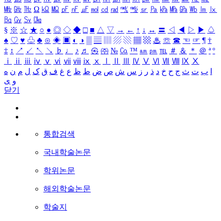
㎒
㎓
㎔
Ω
㏀
㏁
㎊
㎋
㎌
㏖
㏅
㎭
㎮
㎯
㏛
㎩
㎪
㎫
㎬
㏝
㏐
㏓
㏃
㏉
㏜
㏆
§
※
☆
★
○
●
◎
◇
◆
□
■
△
▽
→
←
↑
↓
↔
〓
◁
◀
▷
▶
♤
♠
♡
♥
♧
♣
⊙
◈
▣
◐
◑
▒
▤
▥
▨
▧
▦
▩
♨
☏
☎
☜
☞
¶
†
‡
↕
↗
↙
↖
↘
♭
♩
♪
♬
㉿
㈜
№
㏇
™
㏂
㏘
℡
＃
＆
＊
＠
ª
º
ⅰ
ⅱ
ⅲ
ⅳ
ⅴ
ⅵ
ⅶ
ⅷ
ⅸ
ⅹ
Ⅰ
Ⅱ
Ⅲ
Ⅳ
Ⅴ
Ⅵ
Ⅶ
Ⅷ
Ⅸ
Ⅹ
ا
ب
ت
ث
ج
ح
خ
د
ذ
ر
ز
س
ش
ص
ض
ط
ظ
ع
غ
ف
ق
ک
ل
م
ن
ه
و
ی
닫기
통합검색
국내학술논문
학위논문
해외학술논문
학술지