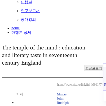
단행본
연구보고서
공개강의
home
단행본 상세
The temple of the mind : education
and literary taste in seventeenth
century England
한글로보기
https://www.riss.kr/link?id=M991774
저자
Mulder,
John
Rudolph