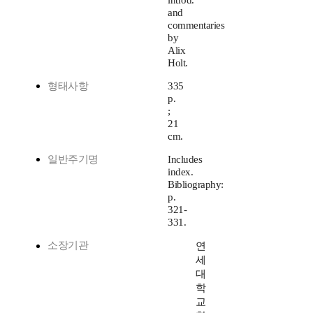
introd.
and
commentaries
by
Alix
Holt.
형태사항
335
p.
;
21
cm.
일반주기명
Includes
index.
Bibliography:
p.
321-
331.
소장기관
연
세
대
학
교