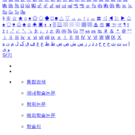
㎒
㎓
㎔
Ω
㏀
㏁
㎊
㎋
㎌
㏖
㏅
㎭
㎮
㎯
㏛
㎩
㎪
㎫
㎬
㏝
㏐
㏓
㏃
㏉
㏜
㏆
§
※
☆
★
○
●
◎
◇
◆
□
■
△
▽
→
←
↑
↓
↔
〓
◁
◀
▷
▶
♤
♠
♡
♥
♧
♣
⊙
◈
▣
◐
◑
▒
▤
▥
▨
▧
▦
▩
♨
☏
☎
☜
☞
¶
†
‡
↕
↗
↙
↖
↘
♭
♩
♪
♬
㉿
㈜
№
㏇
™
㏂
㏘
℡
＃
＆
＊
＠
ª
º
ⅰ
ⅱ
ⅲ
ⅳ
ⅴ
ⅵ
ⅶ
ⅷ
ⅸ
ⅹ
Ⅰ
Ⅱ
Ⅲ
Ⅳ
Ⅴ
Ⅵ
Ⅶ
Ⅷ
Ⅸ
Ⅹ
ا
ب
ت
ث
ج
ح
خ
د
ذ
ر
ز
س
ش
ص
ض
ط
ظ
ع
غ
ف
ق
ک
ل
م
ن
ه
و
ی
닫기
통합검색
국내학술논문
학위논문
해외학술논문
학술지