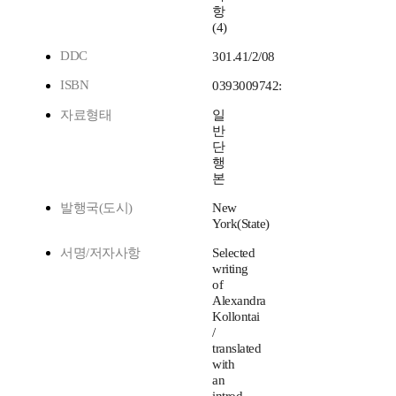
항
(4)
DDC
301.41/2/08
ISBN
0393009742:
자료형태
일
반
단
행
본
발행국(도시)
New
York(State)
서명/저자사항
Selected
writing
of
Alexandra
Kollontai
/
translated
with
an