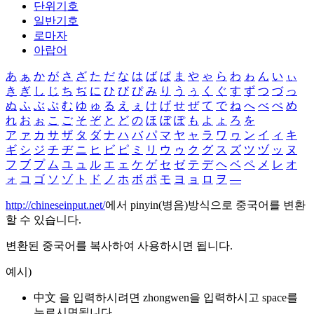
단위기호
일반기호
로마자
아랍어
あ
ぁ
か
が
さ
ざ
た
だ
な
は
ば
ぱ
ま
や
ゃ
ら
わ
ゎ
ん
い
ぃ
き
ぎ
し
じ
ち
ぢ
に
ひ
び
ぴ
み
り
う
ぅ
く
ぐ
す
ず
つ
づ
っ
ぬ
ふ
ぶ
ぷ
む
ゆ
ゅ
る
え
ぇ
け
げ
せ
ぜ
て
で
ね
へ
べ
ぺ
め
れ
お
ぉ
こ
ご
そ
ぞ
と
ど
の
ほ
ぼ
ぽ
も
よ
ょ
ろ
を
ア
ァ
カ
サ
ザ
タ
ダ
ナ
ハ
バ
パ
マ
ヤ
ャ
ラ
ワ
ヮ
ン
イ
ィ
キ
ギ
シ
ジ
チ
ヂ
ニ
ヒ
ビ
ピ
ミ
リ
ウ
ゥ
ク
グ
ス
ズ
ツ
ヅ
ッ
ヌ
フ
ブ
プ
ム
ユ
ュ
ル
エ
ェ
ケ
ゲ
セ
ゼ
テ
デ
ヘ
ベ
ペ
メ
レ
オ
ォ
コ
ゴ
ソ
ゾ
ト
ド
ノ
ホ
ボ
ポ
モ
ヨ
ョ
ロ
ヲ
―
http://chineseinput.net/
에서 pinyin(병음)방식으로 중국어를 변환
할 수 있습니다.
변환된 중국어를 복사하여 사용하시면 됩니다.
예시)
中文 을 입력하시려면
zhongwen
을 입력하시고 space를
누르시면됩니다.