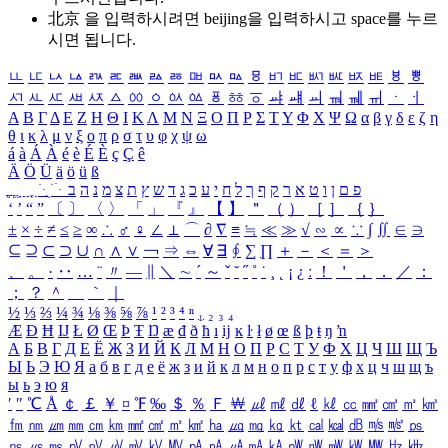
北京 을 입력하시려면
beijing
을 입력하시고 space를 누르
시면 됩니다.
ㅥ
ㅦ
ㅧ
ㅨ
ㅩ
ㅪ
ㅫ
ㅬ
ㅭ
ㅮ
ㅯ
ㅰ
ㅱ
ㅲ
ㅳ
ㅴ
ㅵ
ㅶ
ㅷ
ㅸ
ㅹ
ㅺ
ㅻ
ㅼ
ㅽ
ㅾ
ㅿ
ㆀ
ㆁ
ㆂ
ㆃ
ㆄ
ㆅ
ㆆ
ㆇ
ㆈ
ㆉ
ㆊ
ㆋ
ㆌ
ㆍ
ㆎ
Α
Β
Γ
Δ
Ε
Ζ
Η
Θ
Ι
Κ
Λ
Μ
Ν
Ξ
Ο
Π
Ρ
Σ
Τ
Υ
Φ
Χ
Ψ
Ω
α
β
γ
δ
ε
ζ
η
θ
ι
κ
λ
μ
ν
ξ
ο
π
ρ
σ
τ
υ
φ
χ
ψ
ω
á
à
Á
À
é
è
É
È
ç
Ç
ê
Ä
Ö
Ü
ä
ö
ü
ß
ְ
ֳ
ֲ
ֱ
ָ
ַ
ֵ
ֶ
ִ
ֹ
ּ
ֻ
ׂ
ׁ
ּ
ב
ה
נ
מ
צ
ת
ץ
ש
ד
ג
כ
ע
י
ח
ל
ך
ף
ק
ר
א
ט
ו
ן
ם
פ
‘
’
“
”
〔
〕
〈
〉
「
」
『
』
【
】
＂
（
）
［
］
｛
｝
±
×
÷
≠
≤
≥
∞
∴
♂
♀
∠
⊥
⌒
∂
∇
≡
≒
≪
≫
√
∽
∝
∵
∫
∬
∈
∋
⊆
⊇
⊂
⊃
∪
∩
∧
∨
￢
⇒
⇔
∀
∃
∮
∑
∏
＋
－
＜
＝
＞
、
。
·
‥
…
¨
〃
―
∥
＼
∼
´
～
ˇ
˘
˝
˚
˙
¸
˛
¡
¿
ː
！
＇
，
．
／
：
；
？
＾
＿
｀
｜
½
⅓
⅔
¼
¾
⅛
⅜
⅝
⅞
¹
²
³
⁴
ⁿ
₁
₂
₃
₄
Æ
Ð
Ħ
Ĳ
Ł
Ø
Œ
Þ
Ŧ
Ŋ
æ
đ
ð
ħ
ı
ĳ
ĸ
ŀ
ł
ø
œ
ß
þ
ŧ
ŋ
ŉ
А
Б
В
Г
Д
Е
Ё
Ж
З
И
Й
К
Л
М
Н
О
П
Р
С
Т
У
Ф
Х
Ц
Ч
Ш
Щ
Ъ
Ы
Ь
Э
Ю
Я
а
б
в
г
д
е
ё
ж
з
и
й
к
л
м
н
о
п
р
с
т
у
ф
х
ц
ч
ш
щ
ъ
ы
ь
э
ю
я
′
″
℃
Å
￠
￡
￥
¤
℉
‰
＄
％
Ｆ
￦
㎕
㎖
㎗
ℓ
㎘
㏄
㎣
㎤
㎥
㎦
㎙
㎚
㎛
㎜
㎝
㎞
㎟
㎠
㎡
㎢
㏊
㎍
㎎
㎏
㏏
㎈
㎉
㏈
㎧
㎨
㎰
㎱
㎲
㎳
㎴
㎵
㎶
㎷
㎸
㎹
㎀
㎁
㎂
㎃
㎄
㎺
㎻
㎽
㎾
㎿
㎐
㎑