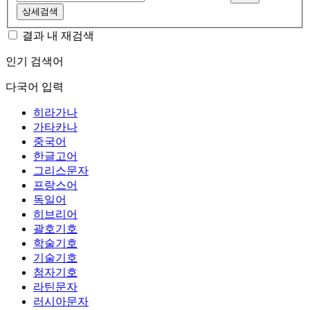
상세검색
결과 내 재검색
인기 검색어
다국어 입력
히라가나
가타카나
중국어
한글고어
그리스문자
프랑스어
독일어
히브리어
괄호기호
학술기호
기술기호
첨자기호
라틴문자
러시아문자