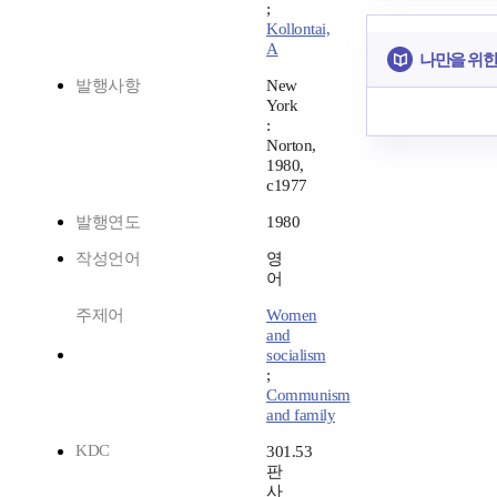
;
Kollontai,
A
나만을 위한
발행사항
New
York
:
Norton,
1980,
c1977
발행연도
1980
작성언어
영
어
주제어
Women
and
socialism
;
Communism
and family
KDC
301.53
판
사