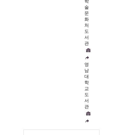
학
술
문
화
처
도
서
관
영
남
대
학
교
도
서
관