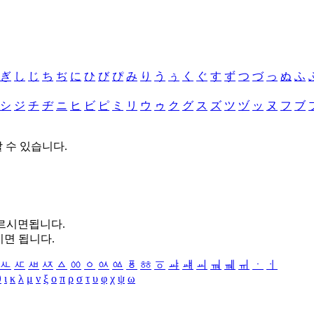
ぎ
し
じ
ち
ぢ
に
ひ
び
ぴ
み
り
う
ぅ
く
ぐ
す
ず
つ
づ
っ
ぬ
ふ
シ
ジ
チ
ヂ
ニ
ヒ
ビ
ピ
ミ
リ
ウ
ゥ
ク
グ
ス
ズ
ツ
ヅ
ッ
ヌ
フ
ブ
할 수 있습니다.
누르시면됩니다.
시면 됩니다.
ㅻ
ㅼ
ㅽ
ㅾ
ㅿ
ㆀ
ㆁ
ㆂ
ㆃ
ㆄ
ㆅ
ㆆ
ㆇ
ㆈ
ㆉ
ㆊ
ㆋ
ㆌ
ㆍ
ㆎ
θ
ι
κ
λ
μ
ν
ξ
ο
π
ρ
σ
τ
υ
φ
χ
ψ
ω