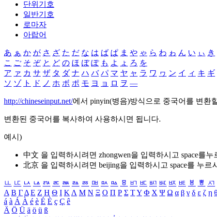
단위기호
일반기호
로마자
아랍어
あ
ぁ
か
が
さ
ざ
た
だ
な
は
ば
ぱ
ま
や
ゃ
ら
わ
ゎ
ん
い
ぃ
き
こ
ご
そ
ぞ
と
ど
の
ほ
ぼ
ぽ
も
よ
ょ
ろ
を
ア
ァ
カ
サ
ザ
タ
ダ
ナ
ハ
バ
パ
マ
ヤ
ャ
ラ
ワ
ヮ
ン
イ
ィ
キ
ギ
ソ
ゾ
ト
ド
ノ
ホ
ボ
ポ
モ
ヨ
ョ
ロ
ヲ
―
http://chineseinput.net/
에서 pinyin(병음)방식으로 중국어를 변환
변환된 중국어를 복사하여 사용하시면 됩니다.
예시)
中文 을 입력하시려면
zhongwen
을 입력하시고 space를
北京 을 입력하시려면
beijing
을 입력하시고 space를 누르
ㅥ
ㅦ
ㅧ
ㅨ
ㅩ
ㅪ
ㅫ
ㅬ
ㅭ
ㅮ
ㅯ
ㅰ
ㅱ
ㅲ
ㅳ
ㅴ
ㅵ
ㅶ
ㅷ
ㅸ
ㅹ
ㅺ
Α
Β
Γ
Δ
Ε
Ζ
Η
Θ
Ι
Κ
Λ
Μ
Ν
Ξ
Ο
Π
Ρ
Σ
Τ
Υ
Φ
Χ
Ψ
Ω
α
β
γ
δ
ε
ζ
η
á
à
Á
À
é
è
É
È
ç
Ç
ê
Ä
Ö
Ü
ä
ö
ü
ß