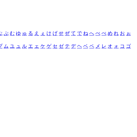
ぶ
ぷ
む
ゆ
ゅ
る
え
ぇ
け
げ
せ
ぜ
て
で
ね
へ
べ
ぺ
め
れ
お
ぉ
プ
ム
ユ
ュ
ル
エ
ェ
ケ
ゲ
セ
ゼ
テ
デ
ヘ
ベ
ペ
メ
レ
オ
ォ
コ
ゴ