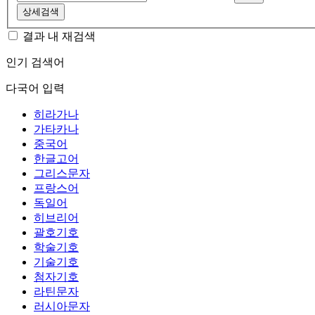
상세검색
결과 내 재검색
인기 검색어
다국어 입력
히라가나
가타카나
중국어
한글고어
그리스문자
프랑스어
독일어
히브리어
괄호기호
학술기호
기술기호
첨자기호
라틴문자
러시아문자