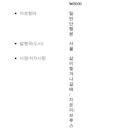
₩8000
자료형태
일
반
단
행
본
발행국(도시)
서
울
서명/저자사항
삶
이
찢
겨
나
갈
때
/
지
은
이:
브
루
스