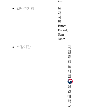
cm
일반주기명
원
저
자
명:
Bruce
Bickel,
Stan
Jantz
소장기관
국
립
중
앙
도
서
관
성
결
대
학
교