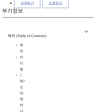
공유하기
오류접수
부가정보
목차 (Table of Contents)
목
차
머
리
말
1.
왜?
도
대
체
하
나