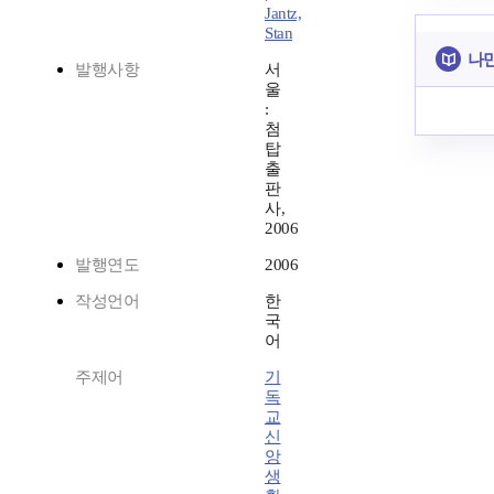
Jantz,
Stan
나만
발행사항
서
울
:
첨
탑
출
판
사,
2006
발행연도
2006
작성언어
한
국
어
주제어
기
독
교
신
앙
생