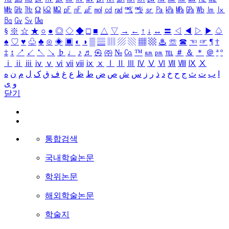
㎒
㎓
㎔
Ω
㏀
㏁
㎊
㎋
㎌
㏖
㏅
㎭
㎮
㎯
㏛
㎩
㎪
㎫
㎬
㏝
㏐
㏓
㏃
㏉
㏜
㏆
§
※
☆
★
○
●
◎
◇
◆
□
■
△
▽
→
←
↑
↓
↔
〓
◁
◀
▷
▶
♤
♠
♡
♥
♧
♣
⊙
◈
▣
◐
◑
▒
▤
▥
▨
▧
▦
▩
♨
☏
☎
☜
☞
¶
†
‡
↕
↗
↙
↖
↘
♭
♩
♪
♬
㉿
㈜
№
㏇
™
㏂
㏘
℡
＃
＆
＊
＠
ª
º
ⅰ
ⅱ
ⅲ
ⅳ
ⅴ
ⅵ
ⅶ
ⅷ
ⅸ
ⅹ
Ⅰ
Ⅱ
Ⅲ
Ⅳ
Ⅴ
Ⅵ
Ⅶ
Ⅷ
Ⅸ
Ⅹ
ا
ب
ت
ث
ج
ح
خ
د
ذ
ر
ز
س
ش
ص
ض
ط
ظ
ع
غ
ف
ق
ک
ل
م
ن
ه
و
ی
닫기
통합검색
국내학술논문
학위논문
해외학술논문
학술지