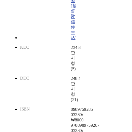
활
[基
督
敎
信
仰
生
活]
KDC
234.8
판
사
항
(5)
DDC
248.4
판
사
항
(21)
ISBN
8989759285
03230:
₩8000
9788989759287
03230: