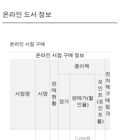
온라인 도서 정보
온라인 서점 구매
온라인 서점 구매 정보
종이책
전
자
포
판
책
인
매
서점명
서명
구
트
현
판매가(할
매
정가
(포
황
인율)
링
인
크
트
몰)
7,200원