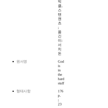
빅
클,
스
탠
잰
츠
;
옮
긴
이:
서
치
돈
원서명
God
is
in
the
hard
stuff
형태사항
176
p.
;
23