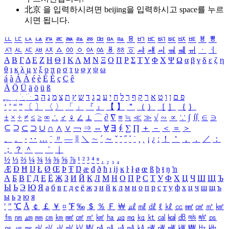
北京 을 입력하시려면
beijing
을 입력하시고 space를 누르
시면 됩니다.
ㅥ
ㅦ
ㅧ
ㅨ
ㅩ
ㅪ
ㅫ
ㅬ
ㅭ
ㅮ
ㅯ
ㅰ
ㅱ
ㅲ
ㅳ
ㅴ
ㅵ
ㅶ
ㅷ
ㅸ
ㅹ
ㅺ
ㅻ
ㅼ
ㅽ
ㅾ
ㅿ
ㆀ
ㆁ
ㆂ
ㆃ
ㆄ
ㆅ
ㆆ
ㆇ
ㆈ
ㆉ
ㆊ
ㆋ
ㆌ
ㆍ
ㆎ
Α
Β
Γ
Δ
Ε
Ζ
Η
Θ
Ι
Κ
Λ
Μ
Ν
Ξ
Ο
Π
Ρ
Σ
Τ
Υ
Φ
Χ
Ψ
Ω
α
β
γ
δ
ε
ζ
η
θ
ι
κ
λ
μ
ν
ξ
ο
π
ρ
σ
τ
υ
φ
χ
ψ
ω
á
à
Á
À
é
è
É
È
ç
Ç
ê
Ä
Ö
Ü
ä
ö
ü
ß
ְ
ֳ
ֲ
ֱ
ָ
ַ
ֵ
ֶ
ִ
ֹ
ּ
ֻ
ׂ
ׁ
ּ
ב
ה
נ
מ
צ
ת
ץ
ש
ד
ג
כ
ע
י
ח
ל
ך
ף
ק
ר
א
ט
ו
ן
ם
פ
‘
’
“
”
〔
〕
〈
〉
「
」
『
』
【
】
＂
（
）
［
］
｛
｝
±
×
÷
≠
≤
≥
∞
∴
♂
♀
∠
⊥
⌒
∂
∇
≡
≒
≪
≫
√
∽
∝
∵
∫
∬
∈
∋
⊆
⊇
⊂
⊃
∪
∩
∧
∨
￢
⇒
⇔
∀
∃
∮
∑
∏
＋
－
＜
＝
＞
、
。
·
‥
…
¨
〃
―
∥
＼
∼
´
～
ˇ
˘
˝
˚
˙
¸
˛
¡
¿
ː
！
＇
，
．
／
：
；
？
＾
＿
｀
｜
½
⅓
⅔
¼
¾
⅛
⅜
⅝
⅞
¹
²
³
⁴
ⁿ
₁
₂
₃
₄
Æ
Ð
Ħ
Ĳ
Ł
Ø
Œ
Þ
Ŧ
Ŋ
æ
đ
ð
ħ
ı
ĳ
ĸ
ŀ
ł
ø
œ
ß
þ
ŧ
ŋ
ŉ
А
Б
В
Г
Д
Е
Ё
Ж
З
И
Й
К
Л
М
Н
О
П
Р
С
Т
У
Ф
Х
Ц
Ч
Ш
Щ
Ъ
Ы
Ь
Э
Ю
Я
а
б
в
г
д
е
ё
ж
з
и
й
к
л
м
н
о
п
р
с
т
у
ф
х
ц
ч
ш
щ
ъ
ы
ь
э
ю
я
′
″
℃
Å
￠
￡
￥
¤
℉
‰
＄
％
Ｆ
￦
㎕
㎖
㎗
ℓ
㎘
㏄
㎣
㎤
㎥
㎦
㎙
㎚
㎛
㎜
㎝
㎞
㎟
㎠
㎡
㎢
㏊
㎍
㎎
㎏
㏏
㎈
㎉
㏈
㎧
㎨
㎰
㎱
㎲
㎳
㎴
㎵
㎶
㎷
㎸
㎹
㎀
㎁
㎂
㎃
㎄
㎺
㎻
㎽
㎾
㎿
㎐
㎑