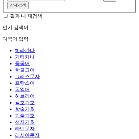
상세검색
결과 내 재검색
인기 검색어
다국어 입력
히라가나
가타카나
중국어
한글고어
그리스문자
프랑스어
독일어
히브리어
괄호기호
학술기호
기술기호
첨자기호
라틴문자
러시아문자