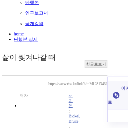
단행본
연구보고서
공개강의
home
단행본 상세
삶이 찢겨나갈 때
한글로보기
https://www.riss.kr/link?id=M12813461
이 
저자
서
치
료
돈
;
Bickel,
Bruce
;