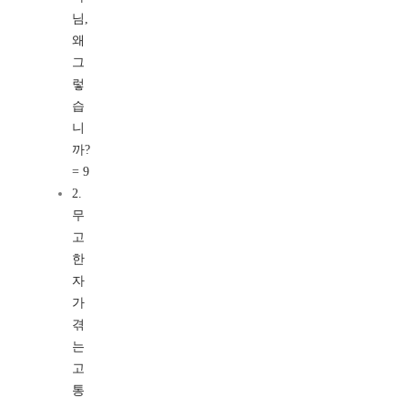
님,
왜
그
렇
습
니
까?
= 9
2.
무
고
한
자
가
겪
는
고
통