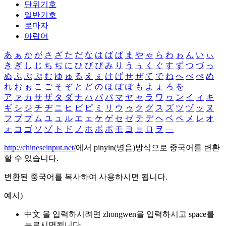
단위기호
일반기호
로마자
아랍어
あ
ぁ
か
が
さ
ざ
た
だ
な
は
ば
ぱ
ま
や
ゃ
ら
わ
ゎ
ん
い
ぃ
き
ぎ
し
じ
ち
ぢ
に
ひ
び
ぴ
み
り
う
ぅ
く
ぐ
す
ず
つ
づ
っ
ぬ
ふ
ぶ
ぷ
む
ゆ
ゅ
る
え
ぇ
け
げ
せ
ぜ
て
で
ね
へ
べ
ぺ
め
れ
お
ぉ
こ
ご
そ
ぞ
と
ど
の
ほ
ぼ
ぽ
も
よ
ょ
ろ
を
ア
ァ
カ
サ
ザ
タ
ダ
ナ
ハ
バ
パ
マ
ヤ
ャ
ラ
ワ
ヮ
ン
イ
ィ
キ
ギ
シ
ジ
チ
ヂ
ニ
ヒ
ビ
ピ
ミ
リ
ウ
ゥ
ク
グ
ス
ズ
ツ
ヅ
ッ
ヌ
フ
ブ
プ
ム
ユ
ュ
ル
エ
ェ
ケ
ゲ
セ
ゼ
テ
デ
ヘ
ベ
ペ
メ
レ
オ
ォ
コ
ゴ
ソ
ゾ
ト
ド
ノ
ホ
ボ
ポ
モ
ヨ
ョ
ロ
ヲ
―
http://chineseinput.net/
에서 pinyin(병음)방식으로 중국어를 변환
할 수 있습니다.
변환된 중국어를 복사하여 사용하시면 됩니다.
예시)
中文 을 입력하시려면
zhongwen
을 입력하시고 space를
누르시면됩니다.