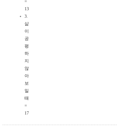
=
13
3.
삶
이
공
평
하
지
않
아
보
일
때
=
17