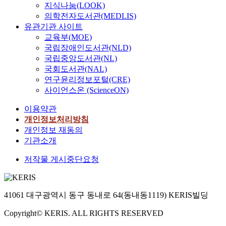
지식나눔(LOOK)
의학전자도서관(MEDLIS)
유관기관 사이트
교육부(MOE)
국립장애인도서관(NLD)
국립중앙도서관(NL)
국회도서관(NAL)
연구윤리정보포털(CRE)
사이언스온 (ScienceON)
이용약관
개인정보처리방침
개인정보 재동의
기관소개
저작물 게시중단요청
41061 대구광역시 동구 동내로 64(동내동1119) KERIS빌딩
Copyright© KERIS. ALL RIGHTS RESERVED