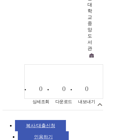
대
학
교
중
앙
도
서
관
0
0
0
상세조회
다운로드
내보내기
복사/대출신청
인용하기