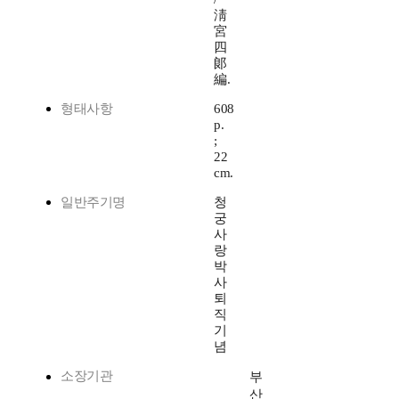
淸
宮
四
郞
編.
형태사항
608
p.
;
22
cm.
일반주기명
청
궁
사
랑
박
사
퇴
직
기
념
소장기관
부
산