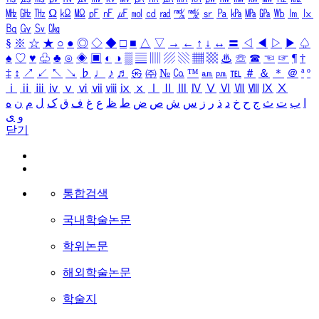
㎒
㎓
㎔
Ω
㏀
㏁
㎊
㎋
㎌
㏖
㏅
㎭
㎮
㎯
㏛
㎩
㎪
㎫
㎬
㏝
㏐
㏓
㏃
㏉
㏜
㏆
§
※
☆
★
○
●
◎
◇
◆
□
■
△
▽
→
←
↑
↓
↔
〓
◁
◀
▷
▶
♤
♠
♡
♥
♧
♣
⊙
◈
▣
◐
◑
▒
▤
▥
▨
▧
▦
▩
♨
☏
☎
☜
☞
¶
†
‡
↕
↗
↙
↖
↘
♭
♩
♪
♬
㉿
㈜
№
㏇
™
㏂
㏘
℡
＃
＆
＊
＠
ª
º
ⅰ
ⅱ
ⅲ
ⅳ
ⅴ
ⅵ
ⅶ
ⅷ
ⅸ
ⅹ
Ⅰ
Ⅱ
Ⅲ
Ⅳ
Ⅴ
Ⅵ
Ⅶ
Ⅷ
Ⅸ
Ⅹ
ا
ب
ت
ث
ج
ح
خ
د
ذ
ر
ز
س
ش
ص
ض
ط
ظ
ع
غ
ف
ق
ک
ل
م
ن
ه
و
ی
닫기
통합검색
국내학술논문
학위논문
해외학술논문
학술지