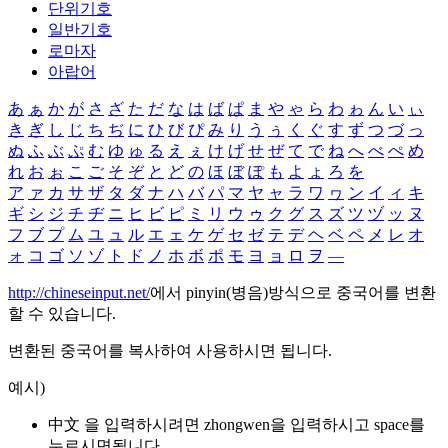
단위기호
일반기호
로마자
아랍어
あ
ぁ
か
が
さ
ざ
た
だ
な
は
ば
ぱ
ま
や
ゃ
ら
わ
ゎ
ん
い
ぃ
き
ぎ
し
じ
ち
ぢ
に
ひ
び
ぴ
み
り
う
ぅ
く
ぐ
す
ず
つ
づ
っ
ぬ
ふ
ぶ
ぷ
む
ゆ
ゅ
る
え
ぇ
け
げ
せ
ぜ
て
で
ね
へ
べ
ぺ
め
れ
お
ぉ
こ
ご
そ
ぞ
と
ど
の
ほ
ぼ
ぽ
も
よ
ょ
ろ
を
ア
ァ
カ
サ
ザ
タ
ダ
ナ
ハ
バ
パ
マ
ヤ
ャ
ラ
ワ
ヮ
ン
イ
ィ
キ
ギ
シ
ジ
チ
ヂ
ニ
ヒ
ビ
ピ
ミ
リ
ウ
ゥ
ク
グ
ス
ズ
ツ
ヅ
ッ
ヌ
フ
ブ
プ
ム
ユ
ュ
ル
エ
ェ
ケ
ゲ
セ
ゼ
テ
デ
ヘ
ベ
ペ
メ
レ
オ
ォ
コ
ゴ
ソ
ゾ
ト
ド
ノ
ホ
ボ
ポ
モ
ヨ
ョ
ロ
ヲ
―
http://chineseinput.net/
에서 pinyin(병음)방식으로 중국어를 변환
할 수 있습니다.
변환된 중국어를 복사하여 사용하시면 됩니다.
예시)
中文 을 입력하시려면
zhongwen
을 입력하시고 space를
누르시면됩니다.