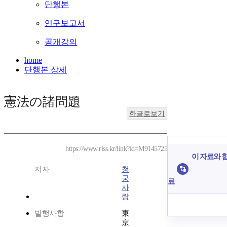
단행본
연구보고서
공개강의
home
단행본 상세
憲法の諸問題
한글로보기
https://www.riss.kr/link?id=M9145725
이 자료와 함
저자
청
궁
료
사
랑
발행사항
東
京