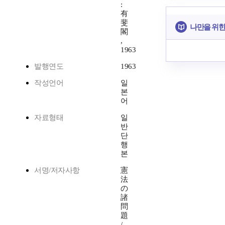
:
有
斐
나만을 위한
閣
,
1963
발행연도
1963
작성언어
일
본
어
자료형태
일
반
단
행
본
서명/저자사항
憲
法
の
諸
問
題
/