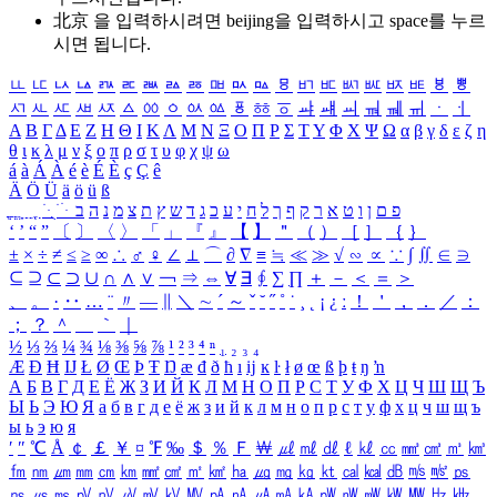
北京 을 입력하시려면
beijing
을 입력하시고 space를 누르
시면 됩니다.
ㅥ
ㅦ
ㅧ
ㅨ
ㅩ
ㅪ
ㅫ
ㅬ
ㅭ
ㅮ
ㅯ
ㅰ
ㅱ
ㅲ
ㅳ
ㅴ
ㅵ
ㅶ
ㅷ
ㅸ
ㅹ
ㅺ
ㅻ
ㅼ
ㅽ
ㅾ
ㅿ
ㆀ
ㆁ
ㆂ
ㆃ
ㆄ
ㆅ
ㆆ
ㆇ
ㆈ
ㆉ
ㆊ
ㆋ
ㆌ
ㆍ
ㆎ
Α
Β
Γ
Δ
Ε
Ζ
Η
Θ
Ι
Κ
Λ
Μ
Ν
Ξ
Ο
Π
Ρ
Σ
Τ
Υ
Φ
Χ
Ψ
Ω
α
β
γ
δ
ε
ζ
η
θ
ι
κ
λ
μ
ν
ξ
ο
π
ρ
σ
τ
υ
φ
χ
ψ
ω
á
à
Á
À
é
è
É
È
ç
Ç
ê
Ä
Ö
Ü
ä
ö
ü
ß
ְ
ֳ
ֲ
ֱ
ָ
ַ
ֵ
ֶ
ִ
ֹ
ּ
ֻ
ׂ
ׁ
ּ
ב
ה
נ
מ
צ
ת
ץ
ש
ד
ג
כ
ע
י
ח
ל
ך
ף
ק
ר
א
ט
ו
ן
ם
פ
‘
’
“
”
〔
〕
〈
〉
「
」
『
』
【
】
＂
（
）
［
］
｛
｝
±
×
÷
≠
≤
≥
∞
∴
♂
♀
∠
⊥
⌒
∂
∇
≡
≒
≪
≫
√
∽
∝
∵
∫
∬
∈
∋
⊆
⊇
⊂
⊃
∪
∩
∧
∨
￢
⇒
⇔
∀
∃
∮
∑
∏
＋
－
＜
＝
＞
、
。
·
‥
…
¨
〃
―
∥
＼
∼
´
～
ˇ
˘
˝
˚
˙
¸
˛
¡
¿
ː
！
＇
，
．
／
：
；
？
＾
＿
｀
｜
½
⅓
⅔
¼
¾
⅛
⅜
⅝
⅞
¹
²
³
⁴
ⁿ
₁
₂
₃
₄
Æ
Ð
Ħ
Ĳ
Ł
Ø
Œ
Þ
Ŧ
Ŋ
æ
đ
ð
ħ
ı
ĳ
ĸ
ŀ
ł
ø
œ
ß
þ
ŧ
ŋ
ŉ
А
Б
В
Г
Д
Е
Ё
Ж
З
И
Й
К
Л
М
Н
О
П
Р
С
Т
У
Ф
Х
Ц
Ч
Ш
Щ
Ъ
Ы
Ь
Э
Ю
Я
а
б
в
г
д
е
ё
ж
з
и
й
к
л
м
н
о
п
р
с
т
у
ф
х
ц
ч
ш
щ
ъ
ы
ь
э
ю
я
′
″
℃
Å
￠
￡
￥
¤
℉
‰
＄
％
Ｆ
￦
㎕
㎖
㎗
ℓ
㎘
㏄
㎣
㎤
㎥
㎦
㎙
㎚
㎛
㎜
㎝
㎞
㎟
㎠
㎡
㎢
㏊
㎍
㎎
㎏
㏏
㎈
㎉
㏈
㎧
㎨
㎰
㎱
㎲
㎳
㎴
㎵
㎶
㎷
㎸
㎹
㎀
㎁
㎂
㎃
㎄
㎺
㎻
㎽
㎾
㎿
㎐
㎑