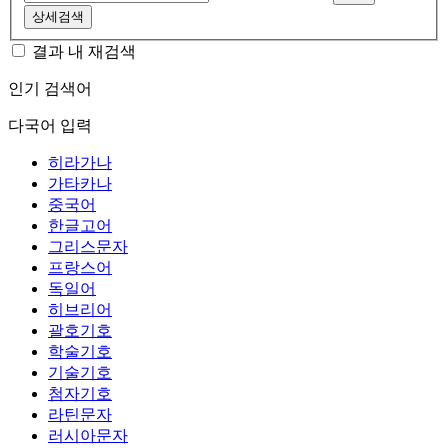
상세검색
결과 내 재검색
인기 검색어
다국어 입력
히라가나
가타카나
중국어
한글고어
그리스문자
프랑스어
독일어
히브리어
괄호기호
학술기호
기술기호
첨자기호
라틴문자
러시아문자