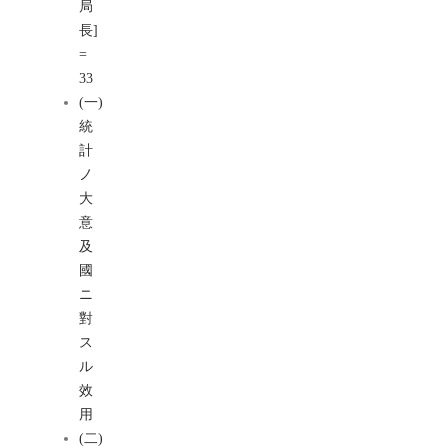
局
長]
=
33
(一)
統
計
ノ
大
意
及
國
ニ
對
ス
ル
效
用
(二)