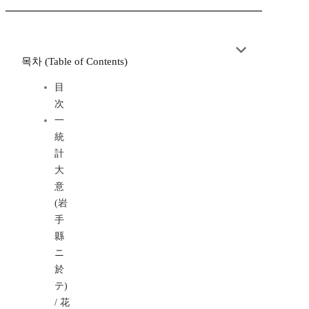
목차 (Table of Contents)
目
次
一
統
計
大
意
(岩
手
縣
ニ
於
テ)
/ 花