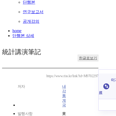
단행본
연구보고서
공개강의
home
단행본 상세
統計講演筆記
한글로보기
https://www.riss.kr/link?id=M9702297
이 
저자
내
각
료
통
계
국
발행사항
東