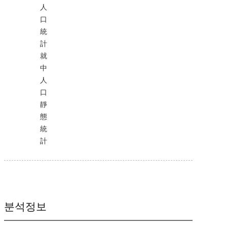
人
口
統
計
就
中
人
口
靜
態
統
計
분석정보