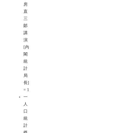
房
直
三
郞
講
演
[內
閣
統
計
局
長]
= 1
一
人
口
統
計
槪