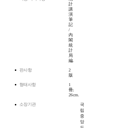
計
講
演
筆
記
/
內
閣
統
計
局
編.
판사항
2
版
형태사항
1
冊;
26cm.
소장기관
국
립
중
앙
도