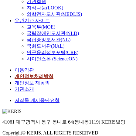
기관회원
지식나눔(LOOK)
의학전자도서관(MEDLIS)
유관기관 사이트
교육부(MOE)
국립장애인도서관(NLD)
국립중앙도서관(NL)
국회도서관(NAL)
연구윤리정보포털(CRE)
사이언스온 (ScienceON)
이용약관
개인정보처리방침
개인정보 재동의
기관소개
저작물 게시중단요청
41061 대구광역시 동구 동내로 64(동내동1119) KERIS빌딩
Copyright© KERIS. ALL RIGHTS RESERVED