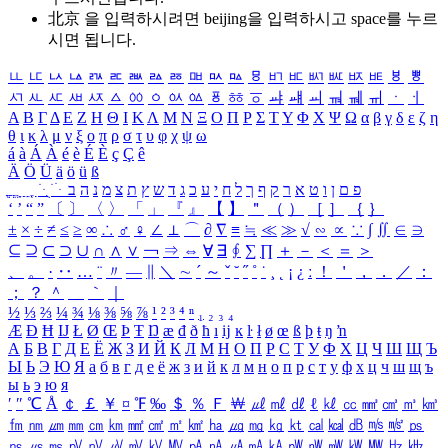
北京 을 입력하시려면
beijing
을 입력하시고 space를 누르
시면 됩니다.
ㅥ
ㅦ
ㅧ
ㅨ
ㅩ
ㅪ
ㅫ
ㅬ
ㅭ
ㅮ
ㅯ
ㅰ
ㅱ
ㅲ
ㅳ
ㅴ
ㅵ
ㅶ
ㅷ
ㅸ
ㅹ
ㅺ
ㅻ
ㅼ
ㅽ
ㅾ
ㅿ
ㆀ
ㆁ
ㆂ
ㆃ
ㆄ
ㆅ
ㆆ
ㆇ
ㆈ
ㆉ
ㆊ
ㆋ
ㆌ
ㆍ
ㆎ
Α
Β
Γ
Δ
Ε
Ζ
Η
Θ
Ι
Κ
Λ
Μ
Ν
Ξ
Ο
Π
Ρ
Σ
Τ
Υ
Φ
Χ
Ψ
Ω
α
β
γ
δ
ε
ζ
η
θ
ι
κ
λ
μ
ν
ξ
ο
π
ρ
σ
τ
υ
φ
χ
ψ
ω
á
à
Á
À
é
è
É
È
ç
Ç
ê
Ä
Ö
Ü
ä
ö
ü
ß
ְ
ֳ
ֲ
ֱ
ָ
ַ
ֵ
ֶ
ִ
ֹ
ּ
ֻ
ׂ
ׁ
ּ
ב
ה
נ
מ
צ
ת
ץ
ש
ד
ג
כ
ע
י
ח
ל
ך
ף
ק
ר
א
ט
ו
ן
ם
פ
‘
’
“
”
〔
〕
〈
〉
「
」
『
』
【
】
＂
（
）
［
］
｛
｝
±
×
÷
≠
≤
≥
∞
∴
♂
♀
∠
⊥
⌒
∂
∇
≡
≒
≪
≫
√
∽
∝
∵
∫
∬
∈
∋
⊆
⊇
⊂
⊃
∪
∩
∧
∨
￢
⇒
⇔
∀
∃
∮
∑
∏
＋
－
＜
＝
＞
、
。
·
‥
…
¨
〃
―
∥
＼
∼
´
～
ˇ
˘
˝
˚
˙
¸
˛
¡
¿
ː
！
＇
，
．
／
：
；
？
＾
＿
｀
｜
½
⅓
⅔
¼
¾
⅛
⅜
⅝
⅞
¹
²
³
⁴
ⁿ
₁
₂
₃
₄
Æ
Ð
Ħ
Ĳ
Ł
Ø
Œ
Þ
Ŧ
Ŋ
æ
đ
ð
ħ
ı
ĳ
ĸ
ŀ
ł
ø
œ
ß
þ
ŧ
ŋ
ŉ
А
Б
В
Г
Д
Е
Ё
Ж
З
И
Й
К
Л
М
Н
О
П
Р
С
Т
У
Ф
Х
Ц
Ч
Ш
Щ
Ъ
Ы
Ь
Э
Ю
Я
а
б
в
г
д
е
ё
ж
з
и
й
к
л
м
н
о
п
р
с
т
у
ф
х
ц
ч
ш
щ
ъ
ы
ь
э
ю
я
′
″
℃
Å
￠
￡
￥
¤
℉
‰
＄
％
Ｆ
￦
㎕
㎖
㎗
ℓ
㎘
㏄
㎣
㎤
㎥
㎦
㎙
㎚
㎛
㎜
㎝
㎞
㎟
㎠
㎡
㎢
㏊
㎍
㎎
㎏
㏏
㎈
㎉
㏈
㎧
㎨
㎰
㎱
㎲
㎳
㎴
㎵
㎶
㎷
㎸
㎹
㎀
㎁
㎂
㎃
㎄
㎺
㎻
㎽
㎾
㎿
㎐
㎑