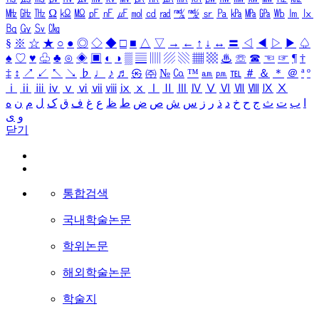
㎒
㎓
㎔
Ω
㏀
㏁
㎊
㎋
㎌
㏖
㏅
㎭
㎮
㎯
㏛
㎩
㎪
㎫
㎬
㏝
㏐
㏓
㏃
㏉
㏜
㏆
§
※
☆
★
○
●
◎
◇
◆
□
■
△
▽
→
←
↑
↓
↔
〓
◁
◀
▷
▶
♤
♠
♡
♥
♧
♣
⊙
◈
▣
◐
◑
▒
▤
▥
▨
▧
▦
▩
♨
☏
☎
☜
☞
¶
†
‡
↕
↗
↙
↖
↘
♭
♩
♪
♬
㉿
㈜
№
㏇
™
㏂
㏘
℡
＃
＆
＊
＠
ª
º
ⅰ
ⅱ
ⅲ
ⅳ
ⅴ
ⅵ
ⅶ
ⅷ
ⅸ
ⅹ
Ⅰ
Ⅱ
Ⅲ
Ⅳ
Ⅴ
Ⅵ
Ⅶ
Ⅷ
Ⅸ
Ⅹ
ا
ب
ت
ث
ج
ح
خ
د
ذ
ر
ز
س
ش
ص
ض
ط
ظ
ع
غ
ف
ق
ک
ل
م
ن
ه
و
ی
닫기
통합검색
국내학술논문
학위논문
해외학술논문
학술지