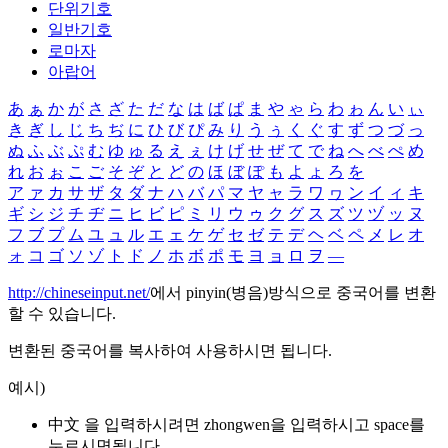
단위기호
일반기호
로마자
아랍어
あ
ぁ
か
が
さ
ざ
た
だ
な
は
ば
ぱ
ま
や
ゃ
ら
わ
ゎ
ん
い
ぃ
き
ぎ
し
じ
ち
ぢ
に
ひ
び
ぴ
み
り
う
ぅ
く
ぐ
す
ず
つ
づ
っ
ぬ
ふ
ぶ
ぷ
む
ゆ
ゅ
る
え
ぇ
け
げ
せ
ぜ
て
で
ね
へ
べ
ぺ
め
れ
お
ぉ
こ
ご
そ
ぞ
と
ど
の
ほ
ぼ
ぽ
も
よ
ょ
ろ
を
ア
ァ
カ
サ
ザ
タ
ダ
ナ
ハ
バ
パ
マ
ヤ
ャ
ラ
ワ
ヮ
ン
イ
ィ
キ
ギ
シ
ジ
チ
ヂ
ニ
ヒ
ビ
ピ
ミ
リ
ウ
ゥ
ク
グ
ス
ズ
ツ
ヅ
ッ
ヌ
フ
ブ
プ
ム
ユ
ュ
ル
エ
ェ
ケ
ゲ
セ
ゼ
テ
デ
ヘ
ベ
ペ
メ
レ
オ
ォ
コ
ゴ
ソ
ゾ
ト
ド
ノ
ホ
ボ
ポ
モ
ヨ
ョ
ロ
ヲ
―
http://chineseinput.net/
에서 pinyin(병음)방식으로 중국어를 변환
할 수 있습니다.
변환된 중국어를 복사하여 사용하시면 됩니다.
예시)
中文 을 입력하시려면
zhongwen
을 입력하시고 space를
누르시면됩니다.