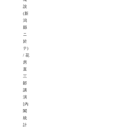
說
(新
潟
縣
ニ
於
テ)
/ 花
房
直
三
郞
講
演
[內
閣
統
計