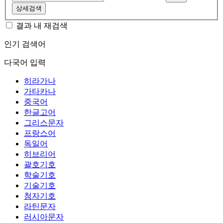
상세검색
결과 내 재검색
인기 검색어
다국어 입력
히라가나
가타카나
중국어
한글고어
그리스문자
프랑스어
독일어
히브리어
괄호기호
학술기호
기술기호
첨자기호
라틴문자
러시아문자