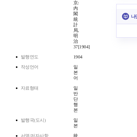
京:
內
閣
나
統
計
局,
明
治
37[1904]
발행연도
1904
작성언어
일
본
어
자료형태
일
반
단
행
본
발행국(도시)
일
본
서명/저자사항
統