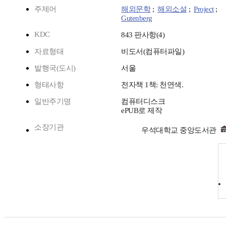
주제어
해외문학
;
해외소설
;
Project
;
Gutenberg
KDC
843 판사항(4)
자료형태
비도서(컴퓨터파일)
발행국(도시)
서울
형태사항
전자책 1책: 천연색.
일반주기명
컴퓨터디스크
ePUB로 제작
소장기관
우석대학교 중앙도서관