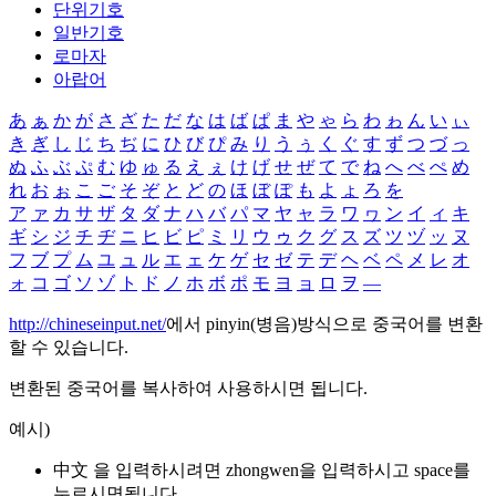
단위기호
일반기호
로마자
아랍어
あ
ぁ
か
が
さ
ざ
た
だ
な
は
ば
ぱ
ま
や
ゃ
ら
わ
ゎ
ん
い
ぃ
き
ぎ
し
じ
ち
ぢ
に
ひ
び
ぴ
み
り
う
ぅ
く
ぐ
す
ず
つ
づ
っ
ぬ
ふ
ぶ
ぷ
む
ゆ
ゅ
る
え
ぇ
け
げ
せ
ぜ
て
で
ね
へ
べ
ぺ
め
れ
お
ぉ
こ
ご
そ
ぞ
と
ど
の
ほ
ぼ
ぽ
も
よ
ょ
ろ
を
ア
ァ
カ
サ
ザ
タ
ダ
ナ
ハ
バ
パ
マ
ヤ
ャ
ラ
ワ
ヮ
ン
イ
ィ
キ
ギ
シ
ジ
チ
ヂ
ニ
ヒ
ビ
ピ
ミ
リ
ウ
ゥ
ク
グ
ス
ズ
ツ
ヅ
ッ
ヌ
フ
ブ
プ
ム
ユ
ュ
ル
エ
ェ
ケ
ゲ
セ
ゼ
テ
デ
ヘ
ベ
ペ
メ
レ
オ
ォ
コ
ゴ
ソ
ゾ
ト
ド
ノ
ホ
ボ
ポ
モ
ヨ
ョ
ロ
ヲ
―
http://chineseinput.net/
에서 pinyin(병음)방식으로 중국어를 변환
할 수 있습니다.
변환된 중국어를 복사하여 사용하시면 됩니다.
예시)
中文 을 입력하시려면
zhongwen
을 입력하시고 space를
누르시면됩니다.