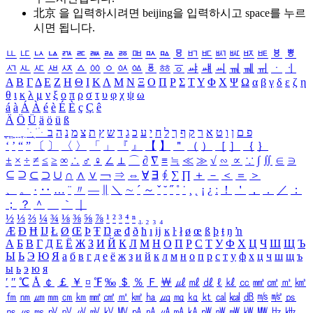
北京 을 입력하시려면
beijing
을 입력하시고 space를 누르
시면 됩니다.
ㅥ
ㅦ
ㅧ
ㅨ
ㅩ
ㅪ
ㅫ
ㅬ
ㅭ
ㅮ
ㅯ
ㅰ
ㅱ
ㅲ
ㅳ
ㅴ
ㅵ
ㅶ
ㅷ
ㅸ
ㅹ
ㅺ
ㅻ
ㅼ
ㅽ
ㅾ
ㅿ
ㆀ
ㆁ
ㆂ
ㆃ
ㆄ
ㆅ
ㆆ
ㆇ
ㆈ
ㆉ
ㆊ
ㆋ
ㆌ
ㆍ
ㆎ
Α
Β
Γ
Δ
Ε
Ζ
Η
Θ
Ι
Κ
Λ
Μ
Ν
Ξ
Ο
Π
Ρ
Σ
Τ
Υ
Φ
Χ
Ψ
Ω
α
β
γ
δ
ε
ζ
η
θ
ι
κ
λ
μ
ν
ξ
ο
π
ρ
σ
τ
υ
φ
χ
ψ
ω
á
à
Á
À
é
è
É
È
ç
Ç
ê
Ä
Ö
Ü
ä
ö
ü
ß
ְ
ֳ
ֲ
ֱ
ָ
ַ
ֵ
ֶ
ִ
ֹ
ּ
ֻ
ׂ
ׁ
ּ
ב
ה
נ
מ
צ
ת
ץ
ש
ד
ג
כ
ע
י
ח
ל
ך
ף
ק
ר
א
ט
ו
ן
ם
פ
‘
’
“
”
〔
〕
〈
〉
「
」
『
』
【
】
＂
（
）
［
］
｛
｝
±
×
÷
≠
≤
≥
∞
∴
♂
♀
∠
⊥
⌒
∂
∇
≡
≒
≪
≫
√
∽
∝
∵
∫
∬
∈
∋
⊆
⊇
⊂
⊃
∪
∩
∧
∨
￢
⇒
⇔
∀
∃
∮
∑
∏
＋
－
＜
＝
＞
、
。
·
‥
…
¨
〃
―
∥
＼
∼
´
～
ˇ
˘
˝
˚
˙
¸
˛
¡
¿
ː
！
＇
，
．
／
：
；
？
＾
＿
｀
｜
½
⅓
⅔
¼
¾
⅛
⅜
⅝
⅞
¹
²
³
⁴
ⁿ
₁
₂
₃
₄
Æ
Ð
Ħ
Ĳ
Ł
Ø
Œ
Þ
Ŧ
Ŋ
æ
đ
ð
ħ
ı
ĳ
ĸ
ŀ
ł
ø
œ
ß
þ
ŧ
ŋ
ŉ
А
Б
В
Г
Д
Е
Ё
Ж
З
И
Й
К
Л
М
Н
О
П
Р
С
Т
У
Ф
Х
Ц
Ч
Ш
Щ
Ъ
Ы
Ь
Э
Ю
Я
а
б
в
г
д
е
ё
ж
з
и
й
к
л
м
н
о
п
р
с
т
у
ф
х
ц
ч
ш
щ
ъ
ы
ь
э
ю
я
′
″
℃
Å
￠
￡
￥
¤
℉
‰
＄
％
Ｆ
￦
㎕
㎖
㎗
ℓ
㎘
㏄
㎣
㎤
㎥
㎦
㎙
㎚
㎛
㎜
㎝
㎞
㎟
㎠
㎡
㎢
㏊
㎍
㎎
㎏
㏏
㎈
㎉
㏈
㎧
㎨
㎰
㎱
㎲
㎳
㎴
㎵
㎶
㎷
㎸
㎹
㎀
㎁
㎂
㎃
㎄
㎺
㎻
㎽
㎾
㎿
㎐
㎑