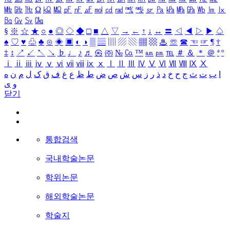
㎒
㎓
㎔
Ω
㏀
㏁
㎊
㎋
㎌
㏖
㏅
㎭
㎮
㎯
㏛
㎩
㎪
㎫
㎬
㏝
㏐
㏓
㏃
㏉
㏜
㏆
§
※
☆
★
○
●
◎
◇
◆
□
■
△
▽
→
←
↑
↓
↔
〓
◁
◀
▷
▶
♤
♠
♡
♥
♧
♣
⊙
◈
▣
◐
◑
▒
▤
▥
▨
▧
▦
▩
♨
☏
☎
☜
☞
¶
†
‡
↕
↗
↙
↖
↘
♭
♩
♪
♬
㉿
㈜
№
㏇
™
㏂
㏘
℡
＃
＆
＊
＠
ª
º
ⅰ
ⅱ
ⅲ
ⅳ
ⅴ
ⅵ
ⅶ
ⅷ
ⅸ
ⅹ
Ⅰ
Ⅱ
Ⅲ
Ⅳ
Ⅴ
Ⅵ
Ⅶ
Ⅷ
Ⅸ
Ⅹ
ا
ب
ت
ث
ج
ح
خ
د
ذ
ر
ز
س
ش
ص
ض
ط
ظ
ع
غ
ف
ق
ک
ل
م
ن
ه
و
ی
닫기
통합검색
국내학술논문
학위논문
해외학술논문
학술지