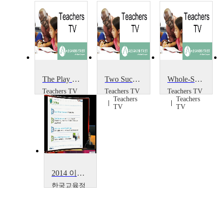
The Play Project
Two Successful Projects
Whole-School Portrait Project
Teachers TV
Teachers TV
Teachers TV
Teachers
Teachers
Teachers
TV
TV
TV
2014 이러닝 국제 콘퍼런스 : What is the Lessons from Education Support Project~
한국교육정
보진흥협회
Boseon,
Kim