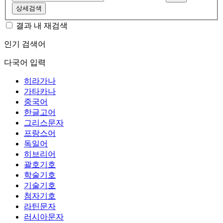
상세검색
결과 내 재검색
인기 검색어
다국어 입력
히라가나
가타카나
중국어
한글고어
그리스문자
프랑스어
독일어
히브리어
괄호기호
학술기호
기술기호
첨자기호
라틴문자
러시아문자