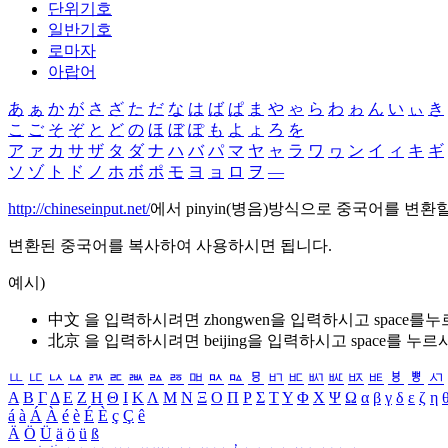
단위기호
일반기호
로마자
아랍어
あ
ぁ
か
が
さ
ざ
た
だ
な
は
ば
ぱ
ま
や
ゃ
ら
わ
ゎ
ん
い
ぃ
き
こ
ご
そ
ぞ
と
ど
の
ほ
ぼ
ぽ
も
よ
ょ
ろ
を
ア
ァ
カ
サ
ザ
タ
ダ
ナ
ハ
バ
パ
マ
ヤ
ャ
ラ
ワ
ヮ
ン
イ
ィ
キ
ギ
ソ
ゾ
ト
ド
ノ
ホ
ボ
ポ
モ
ヨ
ョ
ロ
ヲ
―
http://chineseinput.net/
에서 pinyin(병음)방식으로 중국어를 변환
변환된 중국어를 복사하여 사용하시면 됩니다.
예시)
中文 을 입력하시려면
zhongwen
을 입력하시고 space를
北京 을 입력하시려면
beijing
을 입력하시고 space를 누르
ㅥ
ㅦ
ㅧ
ㅨ
ㅩ
ㅪ
ㅫ
ㅬ
ㅭ
ㅮ
ㅯ
ㅰ
ㅱ
ㅲ
ㅳ
ㅴ
ㅵ
ㅶ
ㅷ
ㅸ
ㅹ
ㅺ
Α
Β
Γ
Δ
Ε
Ζ
Η
Θ
Ι
Κ
Λ
Μ
Ν
Ξ
Ο
Π
Ρ
Σ
Τ
Υ
Φ
Χ
Ψ
Ω
α
β
γ
δ
ε
ζ
η
á
à
Á
À
é
è
É
È
ç
Ç
ê
Ä
Ö
Ü
ä
ö
ü
ß