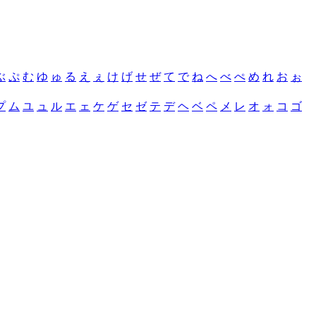
ぶ
ぷ
む
ゆ
ゅ
る
え
ぇ
け
げ
せ
ぜ
て
で
ね
へ
べ
ぺ
め
れ
お
ぉ
プ
ム
ユ
ュ
ル
エ
ェ
ケ
ゲ
セ
ゼ
テ
デ
ヘ
ベ
ペ
メ
レ
オ
ォ
コ
ゴ