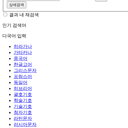
상세검색
결과 내 재검색
인기 검색어
다국어 입력
히라가나
가타카나
중국어
한글고어
그리스문자
프랑스어
독일어
히브리어
괄호기호
학술기호
기술기호
첨자기호
라틴문자
러시아문자