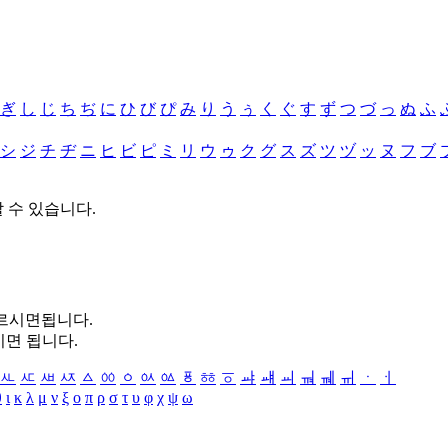
ぎ
し
じ
ち
ぢ
に
ひ
び
ぴ
み
り
う
ぅ
く
ぐ
す
ず
つ
づ
っ
ぬ
ふ
シ
ジ
チ
ヂ
ニ
ヒ
ビ
ピ
ミ
リ
ウ
ゥ
ク
グ
ス
ズ
ツ
ヅ
ッ
ヌ
フ
ブ
할 수 있습니다.
누르시면됩니다.
시면 됩니다.
ㅻ
ㅼ
ㅽ
ㅾ
ㅿ
ㆀ
ㆁ
ㆂ
ㆃ
ㆄ
ㆅ
ㆆ
ㆇ
ㆈ
ㆉ
ㆊ
ㆋ
ㆌ
ㆍ
ㆎ
θ
ι
κ
λ
μ
ν
ξ
ο
π
ρ
σ
τ
υ
φ
χ
ψ
ω