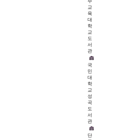
주
교
육
대
학
교
도
서
관
국
민
대
학
교
성
곡
도
서
관
단