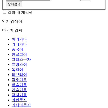
상세검색
결과 내 재검색
인기 검색어
다국어 입력
히라가나
가타카나
중국어
한글고어
그리스문자
프랑스어
독일어
히브리어
괄호기호
학술기호
기술기호
첨자기호
라틴문자
러시아문자