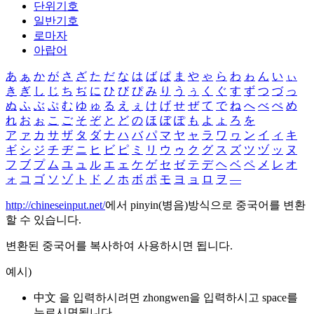
단위기호
일반기호
로마자
아랍어
あ
ぁ
か
が
さ
ざ
た
だ
な
は
ば
ぱ
ま
や
ゃ
ら
わ
ゎ
ん
い
ぃ
き
ぎ
し
じ
ち
ぢ
に
ひ
び
ぴ
み
り
う
ぅ
く
ぐ
す
ず
つ
づ
っ
ぬ
ふ
ぶ
ぷ
む
ゆ
ゅ
る
え
ぇ
け
げ
せ
ぜ
て
で
ね
へ
べ
ぺ
め
れ
お
ぉ
こ
ご
そ
ぞ
と
ど
の
ほ
ぼ
ぽ
も
よ
ょ
ろ
を
ア
ァ
カ
サ
ザ
タ
ダ
ナ
ハ
バ
パ
マ
ヤ
ャ
ラ
ワ
ヮ
ン
イ
ィ
キ
ギ
シ
ジ
チ
ヂ
ニ
ヒ
ビ
ピ
ミ
リ
ウ
ゥ
ク
グ
ス
ズ
ツ
ヅ
ッ
ヌ
フ
ブ
プ
ム
ユ
ュ
ル
エ
ェ
ケ
ゲ
セ
ゼ
テ
デ
ヘ
ベ
ペ
メ
レ
オ
ォ
コ
ゴ
ソ
ゾ
ト
ド
ノ
ホ
ボ
ポ
モ
ヨ
ョ
ロ
ヲ
―
http://chineseinput.net/
에서 pinyin(병음)방식으로 중국어를 변환
할 수 있습니다.
변환된 중국어를 복사하여 사용하시면 됩니다.
예시)
中文 을 입력하시려면
zhongwen
을 입력하시고 space를
누르시면됩니다.