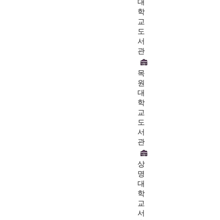
대
학
교
도
서
관
목
원
대
학
교
도
서
관
상
명
대
학
교
서