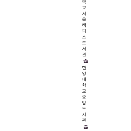
학
교
서
울
캠
퍼
스
도
서
관
한
양
대
학
교
중
앙
도
서
관