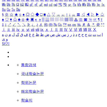
㎒
㎓
㎔
Ω
㏀
㏁
㎊
㎋
㎌
㏖
㏅
㎭
㎮
㎯
㏛
㎩
㎪
㎫
㎬
㏝
㏐
㏓
㏃
㏉
㏜
㏆
§
※
☆
★
○
●
◎
◇
◆
□
■
△
▽
→
←
↑
↓
↔
〓
◁
◀
▷
▶
♤
♠
♡
♥
♧
♣
⊙
◈
▣
◐
◑
▒
▤
▥
▨
▧
▦
▩
♨
☏
☎
☜
☞
¶
†
‡
↕
↗
↙
↖
↘
♭
♩
♪
♬
㉿
㈜
№
㏇
™
㏂
㏘
℡
＃
＆
＊
＠
ª
º
ⅰ
ⅱ
ⅲ
ⅳ
ⅴ
ⅵ
ⅶ
ⅷ
ⅸ
ⅹ
Ⅰ
Ⅱ
Ⅲ
Ⅳ
Ⅴ
Ⅵ
Ⅶ
Ⅷ
Ⅸ
Ⅹ
ا
ب
ت
ث
ج
ح
خ
د
ذ
ر
ز
س
ش
ص
ض
ط
ظ
ع
غ
ف
ق
ک
ل
م
ن
ه
و
ی
닫기
통합검색
국내학술논문
학위논문
해외학술논문
학술지