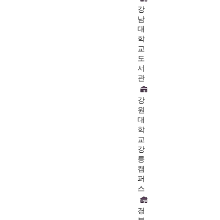
강
남
대
학
교
도
서
관
강
원
대
학
교
강
릉
캠
퍼
스
경