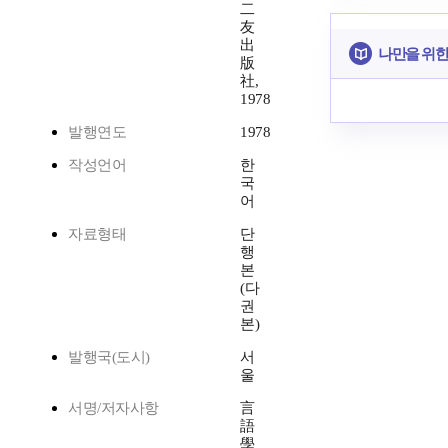
二
友
出
나만을 위한
版
社,
1978
발행연도
1978
작성언어
한
국
어
자료형태
단
행
본
(다
권
본)
발행국(도시)
서
울
서명/저자사항
言
語
學