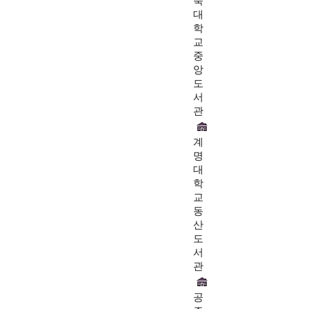
북
대
학
교
중
앙
도
서
관
계
명
대
학
교
동
산
도
서
관
공