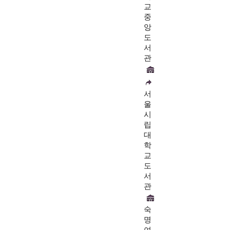
교
중
앙
도
서
관
서
울
시
립
대
학
교
도
서
관
숙
명