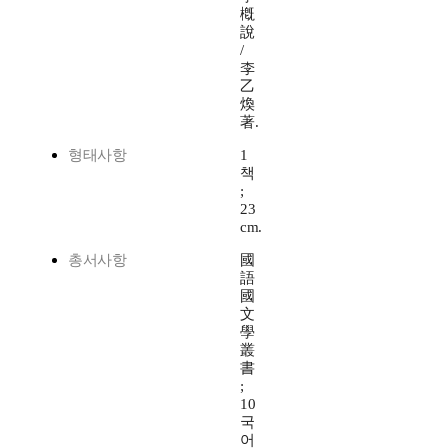
槪
說
/
李
乙
煥
著.
형태사항
1
책
;
23
cm.
총서사항
國
語
國
文
學
叢
書
;
10
국
어