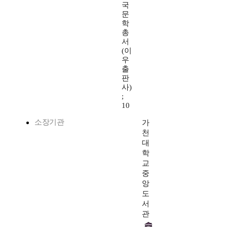
국
문
학
총
서
(이
우
출
판
사)
;
10
소장기관
가
천
대
학
교
중
앙
도
서
관