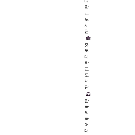
대
학
교
도
서
관
충
북
대
학
교
도
서
관
한
국
외
국
어
대