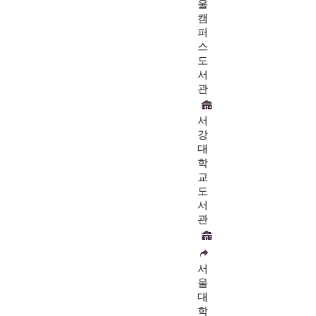
울
캠
퍼
스
도
서
관
서
강
대
학
교
도
서
관
서
울
대
학