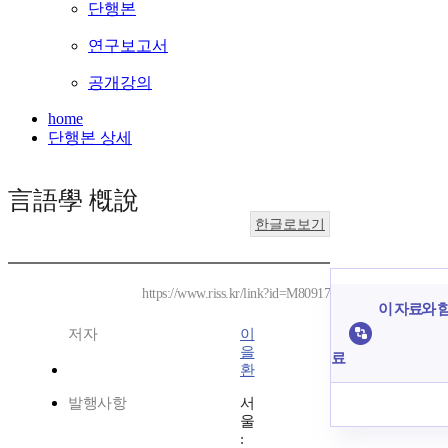
단행본
연구보고서
공개강의
home
단행본 상세
言語學 槪說
한글로보기
https://www.riss.kr/link?id=M80917
이 자료와 함
저자
이
을
료
환
발행사항
서
울
: