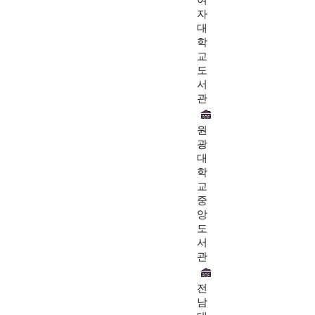
여
자
대
학
교
도
서
관
원
광
대
학
교
중
앙
도
서
관
전
남