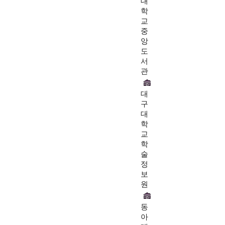
대
학
교
중
앙
도
서
관
대
구
대
학
교
학
술
정
보
원
동
아