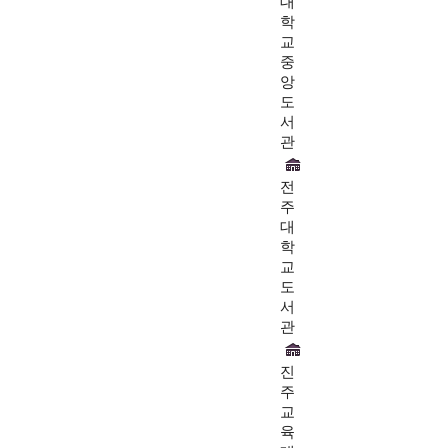
대
학
교
중
앙
도
서
관
전
주
대
학
교
도
서
관
진
주
교
육