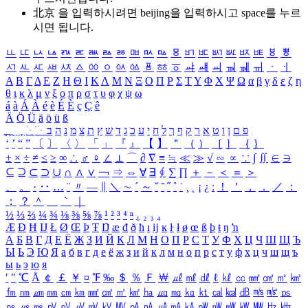
北京 을 입력하시려면
beijing
을 입력하시고 space를 누르
시면 됩니다.
ㅥ
ㅦ
ㅧ
ㅨ
ㅩ
ㅪ
ㅫ
ㅬ
ㅭ
ㅮ
ㅯ
ㅰ
ㅱ
ㅲ
ㅳ
ㅴ
ㅵ
ㅶ
ㅷ
ㅸ
ㅹ
ㅺ
ㅻ
ㅼ
ㅽ
ㅾ
ㅿ
ㆀ
ㆁ
ㆂ
ㆃ
ㆄ
ㆅ
ㆆ
ㆇ
ㆈ
ㆉ
ㆊ
ㆋ
ㆌ
ㆍ
ㆎ
Α
Β
Γ
Δ
Ε
Ζ
Η
Θ
Ι
Κ
Λ
Μ
Ν
Ξ
Ο
Π
Ρ
Σ
Τ
Υ
Φ
Χ
Ψ
Ω
α
β
γ
δ
ε
ζ
η
θ
ι
κ
λ
μ
ν
ξ
ο
π
ρ
σ
τ
υ
φ
χ
ψ
ω
á
à
Á
À
é
è
É
È
ç
Ç
ê
Ä
Ö
Ü
ä
ö
ü
ß
ְ
ֳ
ֲ
ֱ
ָ
ַ
ֵ
ֶ
ִ
ֹ
ּ
ֻ
ׂ
ׁ
ּ
ב
ה
נ
מ
צ
ת
ץ
ש
ד
ג
כ
ע
י
ח
ל
ך
ף
ק
ר
א
ט
ו
ן
ם
פ
‘
’
“
”
〔
〕
〈
〉
「
」
『
』
【
】
＂
（
）
［
］
｛
｝
±
×
÷
≠
≤
≥
∞
∴
♂
♀
∠
⊥
⌒
∂
∇
≡
≒
≪
≫
√
∽
∝
∵
∫
∬
∈
∋
⊆
⊇
⊂
⊃
∪
∩
∧
∨
￢
⇒
⇔
∀
∃
∮
∑
∏
＋
－
＜
＝
＞
、
。
·
‥
…
¨
〃
―
∥
＼
∼
´
～
ˇ
˘
˝
˚
˙
¸
˛
¡
¿
ː
！
＇
，
．
／
：
；
？
＾
＿
｀
｜
½
⅓
⅔
¼
¾
⅛
⅜
⅝
⅞
¹
²
³
⁴
ⁿ
₁
₂
₃
₄
Æ
Ð
Ħ
Ĳ
Ł
Ø
Œ
Þ
Ŧ
Ŋ
æ
đ
ð
ħ
ı
ĳ
ĸ
ŀ
ł
ø
œ
ß
þ
ŧ
ŋ
ŉ
А
Б
В
Г
Д
Е
Ё
Ж
З
И
Й
К
Л
М
Н
О
П
Р
С
Т
У
Ф
Х
Ц
Ч
Ш
Щ
Ъ
Ы
Ь
Э
Ю
Я
а
б
в
г
д
е
ё
ж
з
и
й
к
л
м
н
о
п
р
с
т
у
ф
х
ц
ч
ш
щ
ъ
ы
ь
э
ю
я
′
″
℃
Å
￠
￡
￥
¤
℉
‰
＄
％
Ｆ
￦
㎕
㎖
㎗
ℓ
㎘
㏄
㎣
㎤
㎥
㎦
㎙
㎚
㎛
㎜
㎝
㎞
㎟
㎠
㎡
㎢
㏊
㎍
㎎
㎏
㏏
㎈
㎉
㏈
㎧
㎨
㎰
㎱
㎲
㎳
㎴
㎵
㎶
㎷
㎸
㎹
㎀
㎁
㎂
㎃
㎄
㎺
㎻
㎽
㎾
㎿
㎐
㎑