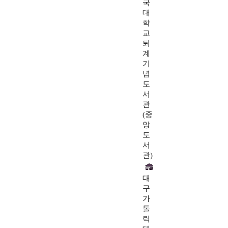
국
대
학
교
퇴
계
기
념
도
서
관
(중
앙
도
서
관)
대
구
가
톨
릭