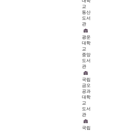
대학
교
동산
도서
관
광운
대학
교
중앙
도서
관
국립
금오
공과
대학
교
도서
관
국립