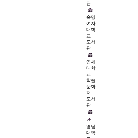
관
숙명
여자
대학
교
도서
관
연세
대학
교
학술
문화
처
도서
관
영남
대학