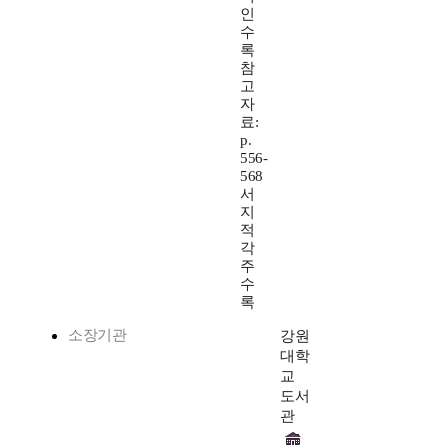
인
수
록
참
고
자
료:
p.
556-
568
서
지
적
각
주
수
록
소장기관
강원
대학
교
도서
관