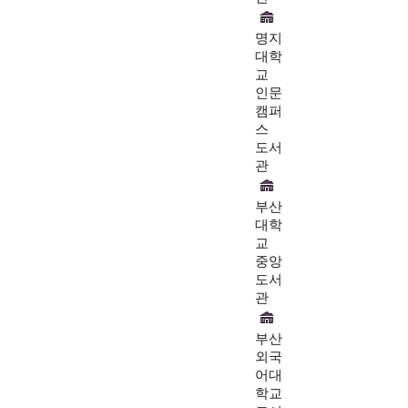
명지
대학
교
인문
캠퍼
스
도서
관
부산
대학
교
중앙
도서
관
부산
외국
어대
학교