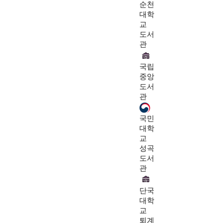
순천
대학
교
도서
관
국립
중앙
도서
관
국민
대학
교
성곡
도서
관
단국
대학
교
퇴계