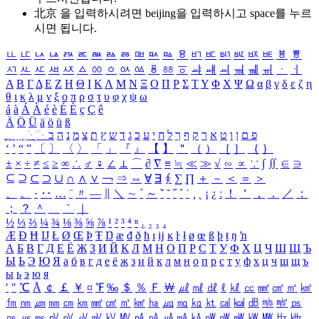
北京 을 입력하시려면
beijing
을 입력하시고 space를 누르
시면 됩니다.
ㅥ
ㅦ
ㅧ
ㅨ
ㅩ
ㅪ
ㅫ
ㅬ
ㅭ
ㅮ
ㅯ
ㅰ
ㅱ
ㅲ
ㅳ
ㅴ
ㅵ
ㅶ
ㅷ
ㅸ
ㅹ
ㅺ
ㅻ
ㅼ
ㅽ
ㅾ
ㅿ
ㆀ
ㆁ
ㆂ
ㆃ
ㆄ
ㆅ
ㆆ
ㆇ
ㆈ
ㆉ
ㆊ
ㆋ
ㆌ
ㆍ
ㆎ
Α
Β
Γ
Δ
Ε
Ζ
Η
Θ
Ι
Κ
Λ
Μ
Ν
Ξ
Ο
Π
Ρ
Σ
Τ
Υ
Φ
Χ
Ψ
Ω
α
β
γ
δ
ε
ζ
η
θ
ι
κ
λ
μ
ν
ξ
ο
π
ρ
σ
τ
υ
φ
χ
ψ
ω
á
à
Á
À
é
è
É
È
ç
Ç
ê
Ä
Ö
Ü
ä
ö
ü
ß
ְ
ֳ
ֲ
ֱ
ָ
ַ
ֵ
ֶ
ִ
ֹ
ּ
ֻ
ׂ
ׁ
ּ
ב
ה
נ
מ
צ
ת
ץ
ש
ד
ג
כ
ע
י
ח
ל
ך
ף
ק
ר
א
ט
ו
ן
ם
פ
‘
’
“
”
〔
〕
〈
〉
「
」
『
』
【
】
＂
（
）
［
］
｛
｝
±
×
÷
≠
≤
≥
∞
∴
♂
♀
∠
⊥
⌒
∂
∇
≡
≒
≪
≫
√
∽
∝
∵
∫
∬
∈
∋
⊆
⊇
⊂
⊃
∪
∩
∧
∨
￢
⇒
⇔
∀
∃
∮
∑
∏
＋
－
＜
＝
＞
、
。
·
‥
…
¨
〃
―
∥
＼
∼
´
～
ˇ
˘
˝
˚
˙
¸
˛
¡
¿
ː
！
＇
，
．
／
：
；
？
＾
＿
｀
｜
½
⅓
⅔
¼
¾
⅛
⅜
⅝
⅞
¹
²
³
⁴
ⁿ
₁
₂
₃
₄
Æ
Ð
Ħ
Ĳ
Ł
Ø
Œ
Þ
Ŧ
Ŋ
æ
đ
ð
ħ
ı
ĳ
ĸ
ŀ
ł
ø
œ
ß
þ
ŧ
ŋ
ŉ
А
Б
В
Г
Д
Е
Ё
Ж
З
И
Й
К
Л
М
Н
О
П
Р
С
Т
У
Ф
Х
Ц
Ч
Ш
Щ
Ъ
Ы
Ь
Э
Ю
Я
а
б
в
г
д
е
ё
ж
з
и
й
к
л
м
н
о
п
р
с
т
у
ф
х
ц
ч
ш
щ
ъ
ы
ь
э
ю
я
′
″
℃
Å
￠
￡
￥
¤
℉
‰
＄
％
Ｆ
￦
㎕
㎖
㎗
ℓ
㎘
㏄
㎣
㎤
㎥
㎦
㎙
㎚
㎛
㎜
㎝
㎞
㎟
㎠
㎡
㎢
㏊
㎍
㎎
㎏
㏏
㎈
㎉
㏈
㎧
㎨
㎰
㎱
㎲
㎳
㎴
㎵
㎶
㎷
㎸
㎹
㎀
㎁
㎂
㎃
㎄
㎺
㎻
㎽
㎾
㎿
㎐
㎑