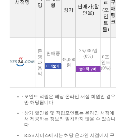
서점명
구
트
명
황
판매가(할
매
정가
(포
인율)
링
인
크
트
몰)
35,000원
문
판매중
(0%)
명
0포
35,000
과
인트
원
음
(0%)
악
포인트 적립은 해당 온라인 서점 회원인 경우
만 해당됩니다.
상기 할인율 및 적립포인트는 온라인 서점에
서 제공하는 정보와 일치하지 않을 수 있습니
다.
RISS 서비스에서는 해당 온라인 서점에서 구