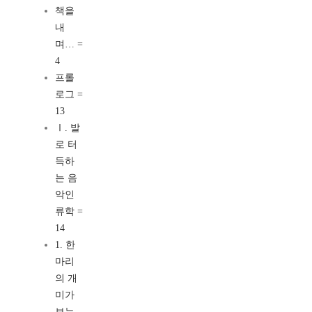
책을
내
며… =
4
프롤
로그 =
13
Ⅰ. 발
로 터
득하
는 음
악인
류학 =
14
1. 한
마리
의 개
미가
보는