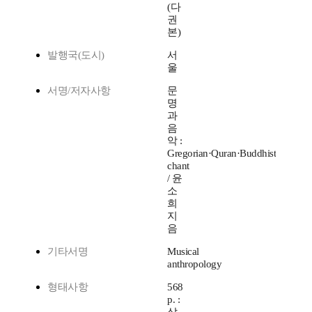
(다
권
본)
발행국(도시)
서
울
서명/저자사항
문
명
과
음
악 :
Gregorian·Quran·Buddhist
chant
/ 윤
소
희
지
음
기타서명
Musical
anthropology
형태사항
568
p. :