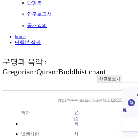
단행본
연구보고서
공개강의
home
단행본 상세
문명과 음악 :
Gregorian·Quran·Buddhist chant
한글로보기
https://www.riss.kr/link?id=M15429555
료
저자
윤
소
희
발행사항
서