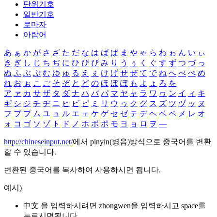
단위기호
일반기호
로마자
아랍어
あ
ぁ
か
が
さ
ざ
た
だ
な
は
ば
ぱ
ま
や
ゃ
ら
わ
ゎ
ん
い
ぃ
き
ぎ
し
じ
ち
ぢ
に
ひ
び
ぴ
み
り
う
ぅ
く
ぐ
す
ず
つ
づ
っ
ぬ
ふ
ぶ
ぷ
む
ゆ
ゅ
る
え
ぇ
け
げ
せ
ぜ
て
で
ね
へ
べ
ぺ
め
れ
お
ぉ
こ
ご
そ
ぞ
と
ど
の
ほ
ぼ
ぽ
も
よ
ょ
ろ
を
ア
ァ
カ
サ
ザ
タ
ダ
ナ
ハ
バ
パ
マ
ヤ
ャ
ラ
ワ
ヮ
ン
イ
ィ
キ
ギ
シ
ジ
チ
ヂ
ニ
ヒ
ビ
ピ
ミ
リ
ウ
ゥ
ク
グ
ス
ズ
ツ
ヅ
ッ
ヌ
フ
ブ
プ
ム
ユ
ュ
ル
エ
ェ
ケ
ゲ
セ
ゼ
テ
デ
ヘ
ベ
ペ
メ
レ
オ
ォ
コ
ゴ
ソ
ゾ
ト
ド
ノ
ホ
ボ
ポ
モ
ヨ
ョ
ロ
ヲ
―
http://chineseinput.net/
에서 pinyin(병음)방식으로 중국어를 변환
할 수 있습니다.
변환된 중국어를 복사하여 사용하시면 됩니다.
예시)
中文 을 입력하시려면
zhongwen
을 입력하시고 space를
누르시면됩니다.