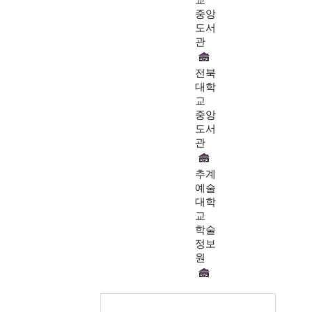
중앙
도서
관
전북
대학
교
중앙
도서
관
추계
예술
대학
교
학술
정보
원