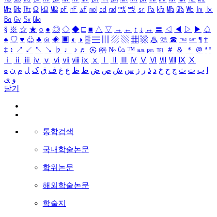
㎒
㎓
㎔
Ω
㏀
㏁
㎊
㎋
㎌
㏖
㏅
㎭
㎮
㎯
㏛
㎩
㎪
㎫
㎬
㏝
㏐
㏓
㏃
㏉
㏜
㏆
§
※
☆
★
○
●
◎
◇
◆
□
■
△
▽
→
←
↑
↓
↔
〓
◁
◀
▷
▶
♤
♠
♡
♥
♧
♣
⊙
◈
▣
◐
◑
▒
▤
▥
▨
▧
▦
▩
♨
☏
☎
☜
☞
¶
†
‡
↕
↗
↙
↖
↘
♭
♩
♪
♬
㉿
㈜
№
㏇
™
㏂
㏘
℡
＃
＆
＊
＠
ª
º
ⅰ
ⅱ
ⅲ
ⅳ
ⅴ
ⅵ
ⅶ
ⅷ
ⅸ
ⅹ
Ⅰ
Ⅱ
Ⅲ
Ⅳ
Ⅴ
Ⅵ
Ⅶ
Ⅷ
Ⅸ
Ⅹ
ا
ب
ت
ث
ج
ح
خ
د
ذ
ر
ز
س
ش
ص
ض
ط
ظ
ع
غ
ف
ق
ک
ل
م
ن
ه
و
ی
닫기
통합검색
국내학술논문
학위논문
해외학술논문
학술지