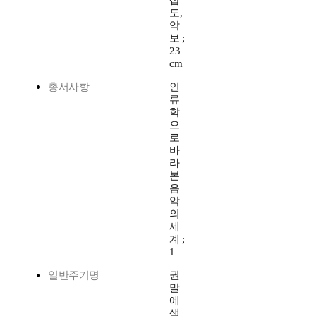
삽
도,
악
보 ;
23
cm
총서사항
인
류
학
으
로
바
라
본
음
악
의
세
계 ;
1
일반주기명
권
말
에
색