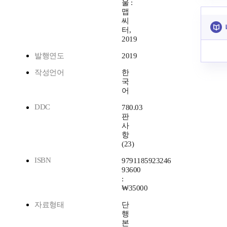
울 :
맵
씨
터,
2019
발행연도
2019
작성언어
한
국
어
DDC
780.03
판
사
항
(23)
ISBN
9791185923246
93600
:
₩35000
자료형태
단
행
본