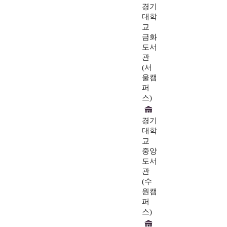
경기
대학
교
금화
도서
관
(서
울캠
퍼
스)
경기
대학
교
중앙
도서
관
(수
원캠
퍼
스)