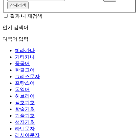
상세검색
결과 내 재검색
인기 검색어
다국어 입력
히라가나
가타카나
중국어
한글고어
그리스문자
프랑스어
독일어
히브리어
괄호기호
학술기호
기술기호
첨자기호
라틴문자
러시아문자