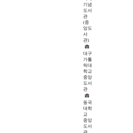
기념
도서
관
(중
앙도
서
관)
대구
가톨
릭대
학교
중앙
도서
관
동국
대학
교
중앙
도서
관