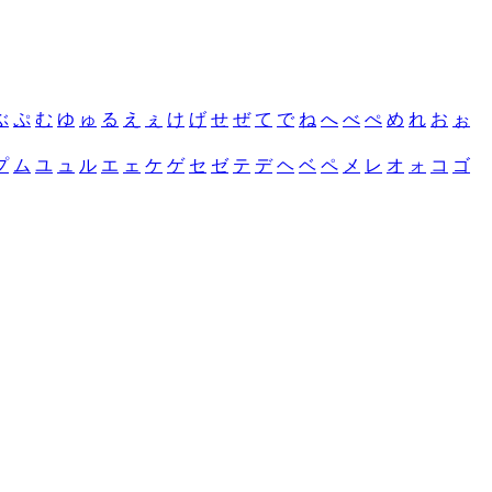
ぶ
ぷ
む
ゆ
ゅ
る
え
ぇ
け
げ
せ
ぜ
て
で
ね
へ
べ
ぺ
め
れ
お
ぉ
プ
ム
ユ
ュ
ル
エ
ェ
ケ
ゲ
セ
ゼ
テ
デ
ヘ
ベ
ペ
メ
レ
オ
ォ
コ
ゴ