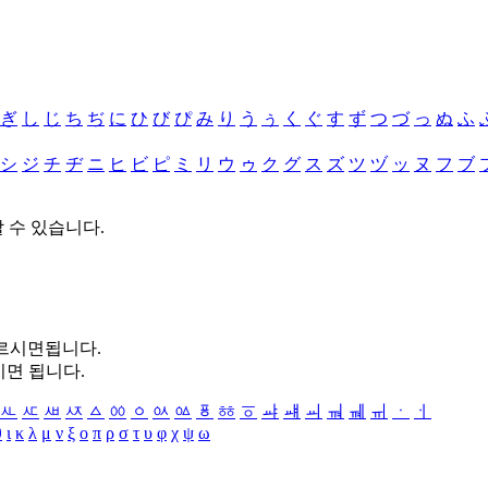
ぎ
し
じ
ち
ぢ
に
ひ
び
ぴ
み
り
う
ぅ
く
ぐ
す
ず
つ
づ
っ
ぬ
ふ
シ
ジ
チ
ヂ
ニ
ヒ
ビ
ピ
ミ
リ
ウ
ゥ
ク
グ
ス
ズ
ツ
ヅ
ッ
ヌ
フ
ブ
할 수 있습니다.
누르시면됩니다.
시면 됩니다.
ㅻ
ㅼ
ㅽ
ㅾ
ㅿ
ㆀ
ㆁ
ㆂ
ㆃ
ㆄ
ㆅ
ㆆ
ㆇ
ㆈ
ㆉ
ㆊ
ㆋ
ㆌ
ㆍ
ㆎ
θ
ι
κ
λ
μ
ν
ξ
ο
π
ρ
σ
τ
υ
φ
χ
ψ
ω