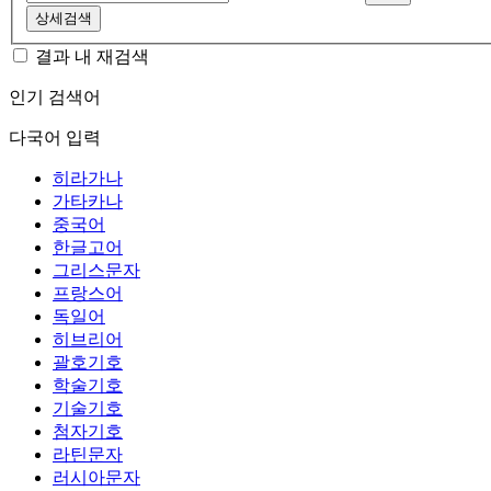
상세검색
결과 내 재검색
인기 검색어
다국어 입력
히라가나
가타카나
중국어
한글고어
그리스문자
프랑스어
독일어
히브리어
괄호기호
학술기호
기술기호
첨자기호
라틴문자
러시아문자