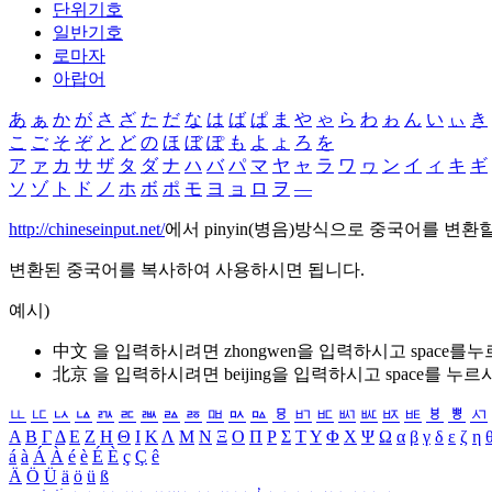
단위기호
일반기호
로마자
아랍어
あ
ぁ
か
が
さ
ざ
た
だ
な
は
ば
ぱ
ま
や
ゃ
ら
わ
ゎ
ん
い
ぃ
き
こ
ご
そ
ぞ
と
ど
の
ほ
ぼ
ぽ
も
よ
ょ
ろ
を
ア
ァ
カ
サ
ザ
タ
ダ
ナ
ハ
バ
パ
マ
ヤ
ャ
ラ
ワ
ヮ
ン
イ
ィ
キ
ギ
ソ
ゾ
ト
ド
ノ
ホ
ボ
ポ
モ
ヨ
ョ
ロ
ヲ
―
http://chineseinput.net/
에서 pinyin(병음)방식으로 중국어를 변환
변환된 중국어를 복사하여 사용하시면 됩니다.
예시)
中文 을 입력하시려면
zhongwen
을 입력하시고 space를
北京 을 입력하시려면
beijing
을 입력하시고 space를 누르
ㅥ
ㅦ
ㅧ
ㅨ
ㅩ
ㅪ
ㅫ
ㅬ
ㅭ
ㅮ
ㅯ
ㅰ
ㅱ
ㅲ
ㅳ
ㅴ
ㅵ
ㅶ
ㅷ
ㅸ
ㅹ
ㅺ
Α
Β
Γ
Δ
Ε
Ζ
Η
Θ
Ι
Κ
Λ
Μ
Ν
Ξ
Ο
Π
Ρ
Σ
Τ
Υ
Φ
Χ
Ψ
Ω
α
β
γ
δ
ε
ζ
η
á
à
Á
À
é
è
É
È
ç
Ç
ê
Ä
Ö
Ü
ä
ö
ü
ß