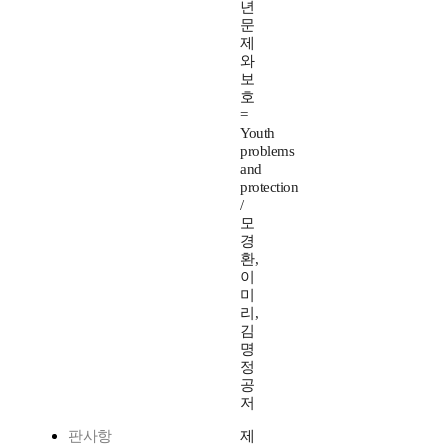
년
문
제
와
보
호
=
Youth
problems
and
protection
/
모
경
환,
이
미
리,
김
명
정
공
저
판사항
제