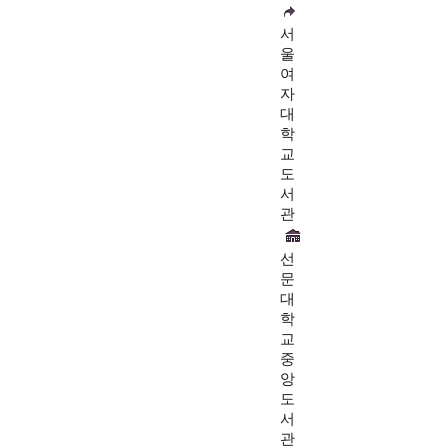
서
울
여
자
대
학
교
도
서
관
선
문
대
학
교
중
앙
도
서
관