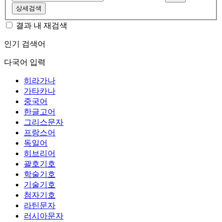
상세검색
결과 내 재검색
인기 검색어
다국어 입력
히라가나
가타카나
중국어
한글고어
그리스문자
프랑스어
독일어
히브리어
괄호기호
학술기호
기술기호
첨자기호
라틴문자
러시아문자