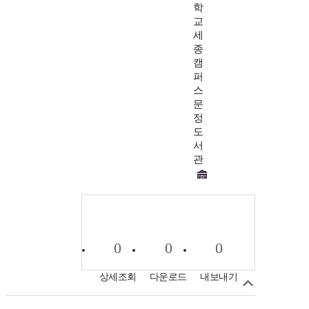
학
교
세
종
캠
퍼
스
문
정
도
서
관
0
0
0
상세조회
다운로드
내보내기