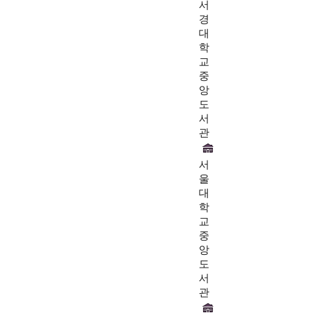
서
경
대
학
교
중
앙
도
서
관
서
울
대
학
교
중
앙
도
서
관