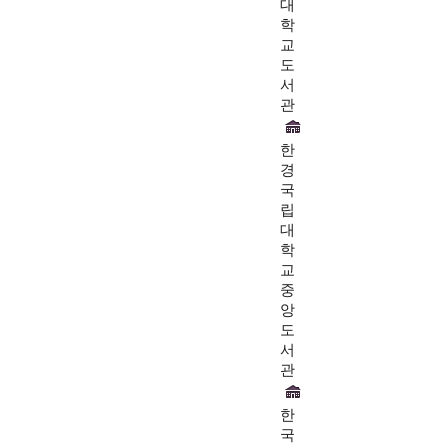
대
학
교
도
서
관
한
경
국
립
대
학
교
중
앙
도
서
관
한
국