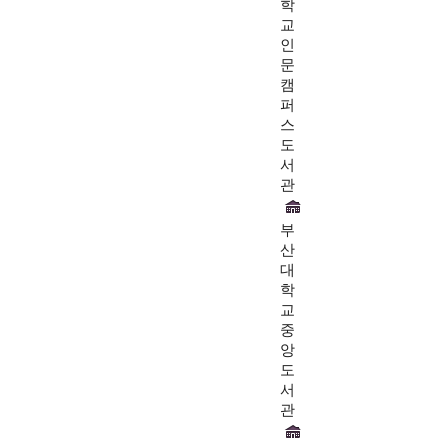
학
교
인
문
캠
퍼
스
도
서
관
부
산
대
학
교
중
앙
도
서
관