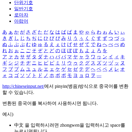
단위기호
일반기호
로마자
아랍어
あ
ぁ
か
が
さ
ざ
た
だ
な
は
ば
ぱ
ま
や
ゃ
ら
わ
ゎ
ん
い
ぃ
き
ぎ
し
じ
ち
ぢ
に
ひ
び
ぴ
み
り
う
ぅ
く
ぐ
す
ず
つ
づ
っ
ぬ
ふ
ぶ
ぷ
む
ゆ
ゅ
る
え
ぇ
け
げ
せ
ぜ
て
で
ね
へ
べ
ぺ
め
れ
お
ぉ
こ
ご
そ
ぞ
と
ど
の
ほ
ぼ
ぽ
も
よ
ょ
ろ
を
ア
ァ
カ
サ
ザ
タ
ダ
ナ
ハ
バ
パ
マ
ヤ
ャ
ラ
ワ
ヮ
ン
イ
ィ
キ
ギ
シ
ジ
チ
ヂ
ニ
ヒ
ビ
ピ
ミ
リ
ウ
ゥ
ク
グ
ス
ズ
ツ
ヅ
ッ
ヌ
フ
ブ
プ
ム
ユ
ュ
ル
エ
ェ
ケ
ゲ
セ
ゼ
テ
デ
ヘ
ベ
ペ
メ
レ
オ
ォ
コ
ゴ
ソ
ゾ
ト
ド
ノ
ホ
ボ
ポ
モ
ヨ
ョ
ロ
ヲ
―
http://chineseinput.net/
에서 pinyin(병음)방식으로 중국어를 변환
할 수 있습니다.
변환된 중국어를 복사하여 사용하시면 됩니다.
예시)
中文 을 입력하시려면
zhongwen
을 입력하시고 space를
누르시면됩니다.