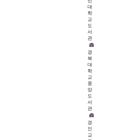
민
대
학
교
도
서
관
경
북
대
학
교
중
앙
도
서
관
경
인
교