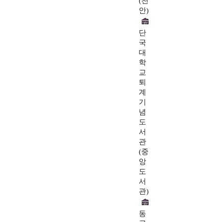
(천
안)
단
국
대
학
교
퇴
계
기
념
도
서
관
(중
앙
도
서
관)
동