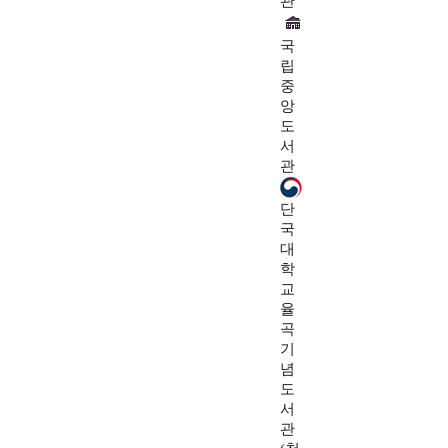
관
국
립
중
앙
도
서
관
단
국
대
학
교
율
곡
기
념
도
서
관