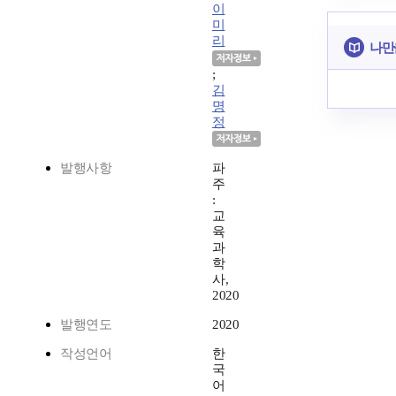
이
미
리
나만
;
김
명
정
발행사항
파
주
:
교
육
과
학
사,
2020
발행연도
2020
작성언어
한
국
어