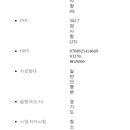
사
항
(6)
DDC
362.7
판
사
항
(23)
ISBN
9788925414669
93370:
₩18000
자료형태
일
반
단
행
본
발행국(도시)
경
기
도
서명/저자사항
청
소