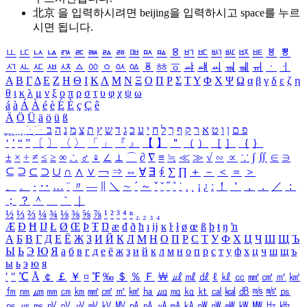
北京 을 입력하시려면
beijing
을 입력하시고 space를 누르
시면 됩니다.
ㅥ
ㅦ
ㅧ
ㅨ
ㅩ
ㅪ
ㅫ
ㅬ
ㅭ
ㅮ
ㅯ
ㅰ
ㅱ
ㅲ
ㅳ
ㅴ
ㅵ
ㅶ
ㅷ
ㅸ
ㅹ
ㅺ
ㅻ
ㅼ
ㅽ
ㅾ
ㅿ
ㆀ
ㆁ
ㆂ
ㆃ
ㆄ
ㆅ
ㆆ
ㆇ
ㆈ
ㆉ
ㆊ
ㆋ
ㆌ
ㆍ
ㆎ
Α
Β
Γ
Δ
Ε
Ζ
Η
Θ
Ι
Κ
Λ
Μ
Ν
Ξ
Ο
Π
Ρ
Σ
Τ
Υ
Φ
Χ
Ψ
Ω
α
β
γ
δ
ε
ζ
η
θ
ι
κ
λ
μ
ν
ξ
ο
π
ρ
σ
τ
υ
φ
χ
ψ
ω
á
à
Á
À
é
è
É
È
ç
Ç
ê
Ä
Ö
Ü
ä
ö
ü
ß
ְ
ֳ
ֲ
ֱ
ָ
ַ
ֵ
ֶ
ִ
ֹ
ּ
ֻ
ׂ
ׁ
ּ
ב
ה
נ
מ
צ
ת
ץ
ש
ד
ג
כ
ע
י
ח
ל
ך
ף
ק
ר
א
ט
ו
ן
ם
פ
‘
’
“
”
〔
〕
〈
〉
「
」
『
』
【
】
＂
（
）
［
］
｛
｝
±
×
÷
≠
≤
≥
∞
∴
♂
♀
∠
⊥
⌒
∂
∇
≡
≒
≪
≫
√
∽
∝
∵
∫
∬
∈
∋
⊆
⊇
⊂
⊃
∪
∩
∧
∨
￢
⇒
⇔
∀
∃
∮
∑
∏
＋
－
＜
＝
＞
、
。
·
‥
…
¨
〃
―
∥
＼
∼
´
～
ˇ
˘
˝
˚
˙
¸
˛
¡
¿
ː
！
＇
，
．
／
：
；
？
＾
＿
｀
｜
½
⅓
⅔
¼
¾
⅛
⅜
⅝
⅞
¹
²
³
⁴
ⁿ
₁
₂
₃
₄
Æ
Ð
Ħ
Ĳ
Ł
Ø
Œ
Þ
Ŧ
Ŋ
æ
đ
ð
ħ
ı
ĳ
ĸ
ŀ
ł
ø
œ
ß
þ
ŧ
ŋ
ŉ
А
Б
В
Г
Д
Е
Ё
Ж
З
И
Й
К
Л
М
Н
О
П
Р
С
Т
У
Ф
Х
Ц
Ч
Ш
Щ
Ъ
Ы
Ь
Э
Ю
Я
а
б
в
г
д
е
ё
ж
з
и
й
к
л
м
н
о
п
р
с
т
у
ф
х
ц
ч
ш
щ
ъ
ы
ь
э
ю
я
′
″
℃
Å
￠
￡
￥
¤
℉
‰
＄
％
Ｆ
￦
㎕
㎖
㎗
ℓ
㎘
㏄
㎣
㎤
㎥
㎦
㎙
㎚
㎛
㎜
㎝
㎞
㎟
㎠
㎡
㎢
㏊
㎍
㎎
㎏
㏏
㎈
㎉
㏈
㎧
㎨
㎰
㎱
㎲
㎳
㎴
㎵
㎶
㎷
㎸
㎹
㎀
㎁
㎂
㎃
㎄
㎺
㎻
㎽
㎾
㎿
㎐
㎑