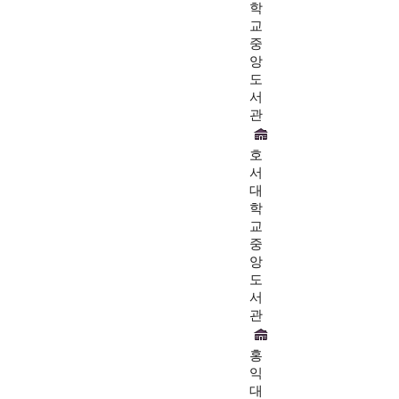
학
교
중
앙
도
서
관
호
서
대
학
교
중
앙
도
서
관
홍
익
대