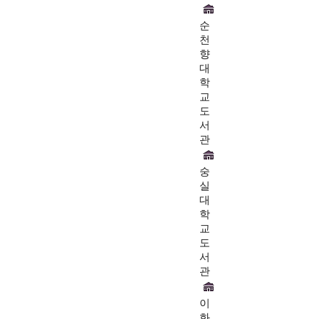
순
천
향
대
학
교
도
서
관
숭
실
대
학
교
도
서
관
이
화