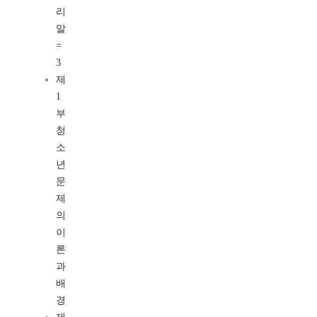
리
말
=
3
제
1
부
청
소
년
문
제
의
이
론
과
배
경