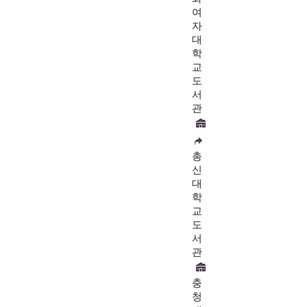
여
자
대
학
교
도
서
관
총
신
대
학
교
도
서
관
충
청