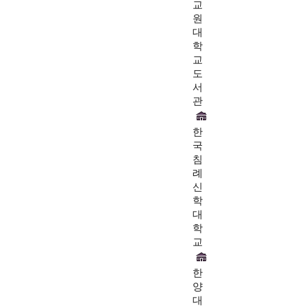
교
원
대
학
교
도
서
관
한
국
침
례
신
학
대
학
교
한
양
대