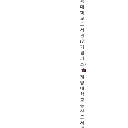
육
대
학
교
도
서
관
(경
기
캠
퍼
스)
계
명
대
학
교
동
산
도
서