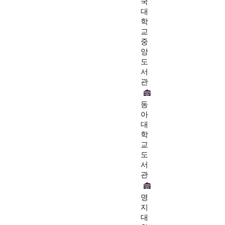
국
대
학
교
중
앙
도
서
관
동
아
대
학
교
도
서
관
명
지
대