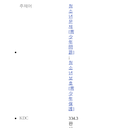
주제어
청
소
년
문
제
[靑
少
年
問
題]
;
청
소
년
보
호
[靑
少
年
保
護]
KDC
334.3
판