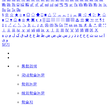
㎒
㎓
㎔
Ω
㏀
㏁
㎊
㎋
㎌
㏖
㏅
㎭
㎮
㎯
㏛
㎩
㎪
㎫
㎬
㏝
㏐
㏓
㏃
㏉
㏜
㏆
§
※
☆
★
○
●
◎
◇
◆
□
■
△
▽
→
←
↑
↓
↔
〓
◁
◀
▷
▶
♤
♠
♡
♥
♧
♣
⊙
◈
▣
◐
◑
▒
▤
▥
▨
▧
▦
▩
♨
☏
☎
☜
☞
¶
†
‡
↕
↗
↙
↖
↘
♭
♩
♪
♬
㉿
㈜
№
㏇
™
㏂
㏘
℡
＃
＆
＊
＠
ª
º
ⅰ
ⅱ
ⅲ
ⅳ
ⅴ
ⅵ
ⅶ
ⅷ
ⅸ
ⅹ
Ⅰ
Ⅱ
Ⅲ
Ⅳ
Ⅴ
Ⅵ
Ⅶ
Ⅷ
Ⅸ
Ⅹ
ا
ب
ت
ث
ج
ح
خ
د
ذ
ر
ز
س
ش
ص
ض
ط
ظ
ع
غ
ف
ق
ک
ل
م
ن
ه
و
ی
닫기
통합검색
국내학술논문
학위논문
해외학술논문
학술지