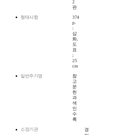
2
판
형태사항
374
p.
:
삽
화,
도
표
;
25
cm
일반주기명
참
고
문
헌
과
색
인
수
록
소장기관
경