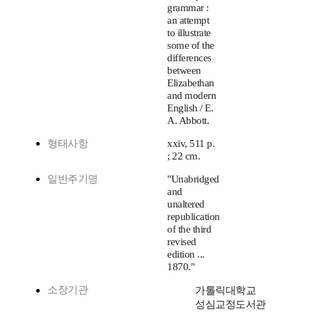
grammar :
an attempt
to illustrate
some of the
differences
between
Elizabethan
and modern
English / E.
A. Abbott.
형태사항
xxiv, 511 p.
; 22 cm.
일반주기명
"Unabridged
and
unaltered
republication
of the third
revised
edition ...
1870."
소장기관
가톨릭대학교
성심교정도서관