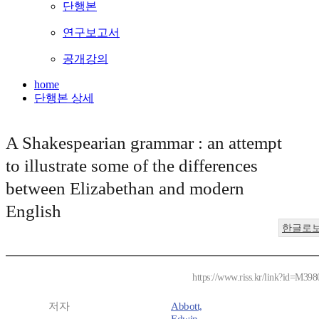
단행본
연구보고서
공개강의
home
단행본 상세
A Shakespearian grammar : an attempt
to illustrate some of the differences
between Elizabethan and modern
English
한글로
https://www.riss.kr/link?id=M39
저자
Abbott,