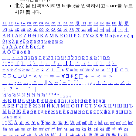
北京 을 입력하시려면
beijing
을 입력하시고 space를 누르
시면 됩니다.
ㅥ
ㅦ
ㅧ
ㅨ
ㅩ
ㅪ
ㅫ
ㅬ
ㅭ
ㅮ
ㅯ
ㅰ
ㅱ
ㅲ
ㅳ
ㅴ
ㅵ
ㅶ
ㅷ
ㅸ
ㅹ
ㅺ
ㅻ
ㅼ
ㅽ
ㅾ
ㅿ
ㆀ
ㆁ
ㆂ
ㆃ
ㆄ
ㆅ
ㆆ
ㆇ
ㆈ
ㆉ
ㆊ
ㆋ
ㆌ
ㆍ
ㆎ
Α
Β
Γ
Δ
Ε
Ζ
Η
Θ
Ι
Κ
Λ
Μ
Ν
Ξ
Ο
Π
Ρ
Σ
Τ
Υ
Φ
Χ
Ψ
Ω
α
β
γ
δ
ε
ζ
η
θ
ι
κ
λ
μ
ν
ξ
ο
π
ρ
σ
τ
υ
φ
χ
ψ
ω
á
à
Á
À
é
è
É
È
ç
Ç
ê
Ä
Ö
Ü
ä
ö
ü
ß
ְ
ֳ
ֲ
ֱ
ָ
ַ
ֵ
ֶ
ִ
ֹ
ּ
ֻ
ׂ
ׁ
ּ
ב
ה
נ
מ
צ
ת
ץ
ש
ד
ג
כ
ע
י
ח
ל
ך
ף
ק
ר
א
ט
ו
ן
ם
פ
‘
’
“
”
〔
〕
〈
〉
「
」
『
』
【
】
＂
（
）
［
］
｛
｝
±
×
÷
≠
≤
≥
∞
∴
♂
♀
∠
⊥
⌒
∂
∇
≡
≒
≪
≫
√
∽
∝
∵
∫
∬
∈
∋
⊆
⊇
⊂
⊃
∪
∩
∧
∨
￢
⇒
⇔
∀
∃
∮
∑
∏
＋
－
＜
＝
＞
、
。
·
‥
…
¨
〃
―
∥
＼
∼
´
～
ˇ
˘
˝
˚
˙
¸
˛
¡
¿
ː
！
＇
，
．
／
：
；
？
＾
＿
｀
｜
½
⅓
⅔
¼
¾
⅛
⅜
⅝
⅞
¹
²
³
⁴
ⁿ
₁
₂
₃
₄
Æ
Ð
Ħ
Ĳ
Ł
Ø
Œ
Þ
Ŧ
Ŋ
æ
đ
ð
ħ
ı
ĳ
ĸ
ŀ
ł
ø
œ
ß
þ
ŧ
ŋ
ŉ
А
Б
В
Г
Д
Е
Ё
Ж
З
И
Й
К
Л
М
Н
О
П
Р
С
Т
У
Ф
Х
Ц
Ч
Ш
Щ
Ъ
Ы
Ь
Э
Ю
Я
а
б
в
г
д
е
ё
ж
з
и
й
к
л
м
н
о
п
р
с
т
у
ф
х
ц
ч
ш
щ
ъ
ы
ь
э
ю
я
′
″
℃
Å
￠
￡
￥
¤
℉
‰
＄
％
Ｆ
￦
㎕
㎖
㎗
ℓ
㎘
㏄
㎣
㎤
㎥
㎦
㎙
㎚
㎛
㎜
㎝
㎞
㎟
㎠
㎡
㎢
㏊
㎍
㎎
㎏
㏏
㎈
㎉
㏈
㎧
㎨
㎰
㎱
㎲
㎳
㎴
㎵
㎶
㎷
㎸
㎹
㎀
㎁
㎂
㎃
㎄
㎺
㎻
㎽
㎾
㎿
㎐
㎑