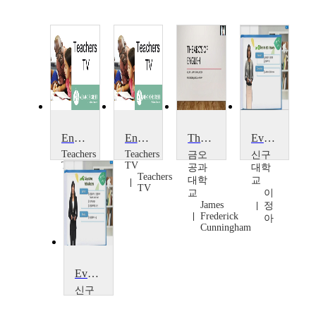
English as an Additional Language
English as an Additional Language
The ABCs of English as a Second Language (ESL)
Everyday English
Teachers
Teachers
금오
신구
TV
TV
공과
대학
Teachers
Teachers
대학
교
TV
TV
교
이
James
정
Frederick
아
Cunningham
Everyday English
신구
대학
교