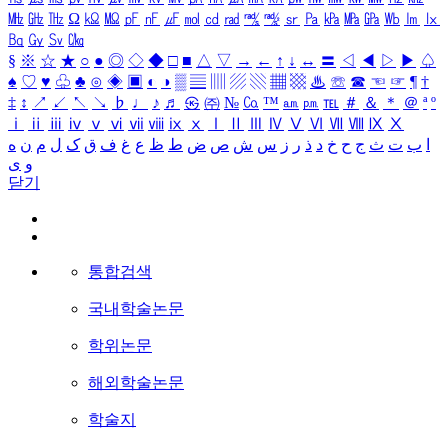
㎒
㎓
㎔
Ω
㏀
㏁
㎊
㎋
㎌
㏖
㏅
㎭
㎮
㎯
㏛
㎩
㎪
㎫
㎬
㏝
㏐
㏓
㏃
㏉
㏜
㏆
§
※
☆
★
○
●
◎
◇
◆
□
■
△
▽
→
←
↑
↓
↔
〓
◁
◀
▷
▶
♤
♠
♡
♥
♧
♣
⊙
◈
▣
◐
◑
▒
▤
▥
▨
▧
▦
▩
♨
☏
☎
☜
☞
¶
†
‡
↕
↗
↙
↖
↘
♭
♩
♪
♬
㉿
㈜
№
㏇
™
㏂
㏘
℡
＃
＆
＊
＠
ª
º
ⅰ
ⅱ
ⅲ
ⅳ
ⅴ
ⅵ
ⅶ
ⅷ
ⅸ
ⅹ
Ⅰ
Ⅱ
Ⅲ
Ⅳ
Ⅴ
Ⅵ
Ⅶ
Ⅷ
Ⅸ
Ⅹ
ا
ب
ت
ث
ج
ح
خ
د
ذ
ر
ز
س
ش
ص
ض
ط
ظ
ع
غ
ف
ق
ک
ل
م
ن
ه
و
ی
닫기
통합검색
국내학술논문
학위논문
해외학술논문
학술지