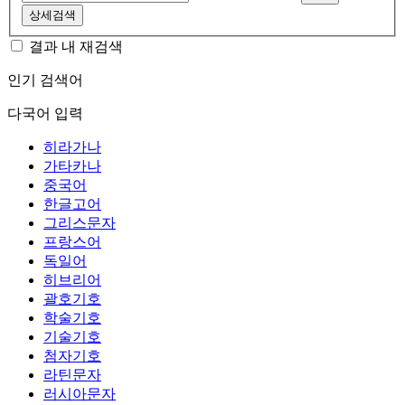
상세검색
결과 내 재검색
인기 검색어
다국어 입력
히라가나
가타카나
중국어
한글고어
그리스문자
프랑스어
독일어
히브리어
괄호기호
학술기호
기술기호
첨자기호
라틴문자
러시아문자