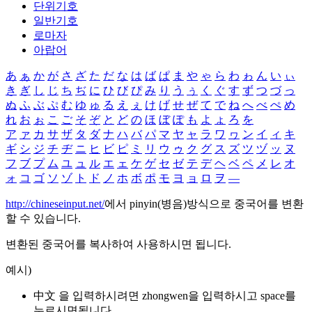
단위기호
일반기호
로마자
아랍어
あ
ぁ
か
が
さ
ざ
た
だ
な
は
ば
ぱ
ま
や
ゃ
ら
わ
ゎ
ん
い
ぃ
き
ぎ
し
じ
ち
ぢ
に
ひ
び
ぴ
み
り
う
ぅ
く
ぐ
す
ず
つ
づ
っ
ぬ
ふ
ぶ
ぷ
む
ゆ
ゅ
る
え
ぇ
け
げ
せ
ぜ
て
で
ね
へ
べ
ぺ
め
れ
お
ぉ
こ
ご
そ
ぞ
と
ど
の
ほ
ぼ
ぽ
も
よ
ょ
ろ
を
ア
ァ
カ
サ
ザ
タ
ダ
ナ
ハ
バ
パ
マ
ヤ
ャ
ラ
ワ
ヮ
ン
イ
ィ
キ
ギ
シ
ジ
チ
ヂ
ニ
ヒ
ビ
ピ
ミ
リ
ウ
ゥ
ク
グ
ス
ズ
ツ
ヅ
ッ
ヌ
フ
ブ
プ
ム
ユ
ュ
ル
エ
ェ
ケ
ゲ
セ
ゼ
テ
デ
ヘ
ベ
ペ
メ
レ
オ
ォ
コ
ゴ
ソ
ゾ
ト
ド
ノ
ホ
ボ
ポ
モ
ヨ
ョ
ロ
ヲ
―
http://chineseinput.net/
에서 pinyin(병음)방식으로 중국어를 변환
할 수 있습니다.
변환된 중국어를 복사하여 사용하시면 됩니다.
예시)
中文 을 입력하시려면
zhongwen
을 입력하시고 space를
누르시면됩니다.