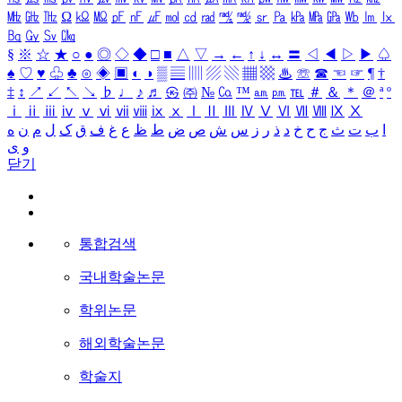
㎒
㎓
㎔
Ω
㏀
㏁
㎊
㎋
㎌
㏖
㏅
㎭
㎮
㎯
㏛
㎩
㎪
㎫
㎬
㏝
㏐
㏓
㏃
㏉
㏜
㏆
§
※
☆
★
○
●
◎
◇
◆
□
■
△
▽
→
←
↑
↓
↔
〓
◁
◀
▷
▶
♤
♠
♡
♥
♧
♣
⊙
◈
▣
◐
◑
▒
▤
▥
▨
▧
▦
▩
♨
☏
☎
☜
☞
¶
†
‡
↕
↗
↙
↖
↘
♭
♩
♪
♬
㉿
㈜
№
㏇
™
㏂
㏘
℡
＃
＆
＊
＠
ª
º
ⅰ
ⅱ
ⅲ
ⅳ
ⅴ
ⅵ
ⅶ
ⅷ
ⅸ
ⅹ
Ⅰ
Ⅱ
Ⅲ
Ⅳ
Ⅴ
Ⅵ
Ⅶ
Ⅷ
Ⅸ
Ⅹ
ا
ب
ت
ث
ج
ح
خ
د
ذ
ر
ز
س
ش
ص
ض
ط
ظ
ع
غ
ف
ق
ک
ل
م
ن
ه
و
ی
닫기
통합검색
국내학술논문
학위논문
해외학술논문
학술지