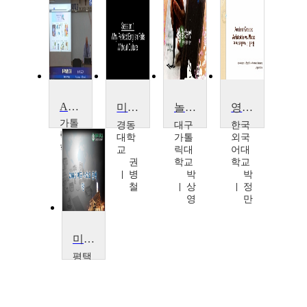
American History
미국 문화로 배우는 영어: American Mosaic
놀멍쉬멍:문학속 물(物)탐방
영미문학입문
가톨
경동
대구
한국
릭대
대학
가톨
외국
학교
교
릭대
어대
베
권
학교
학교
네
병
박
박
딕
철
상
정
트
영
만
드
도
미
미국사회와 문학
닉
평택
대학
교
박
진