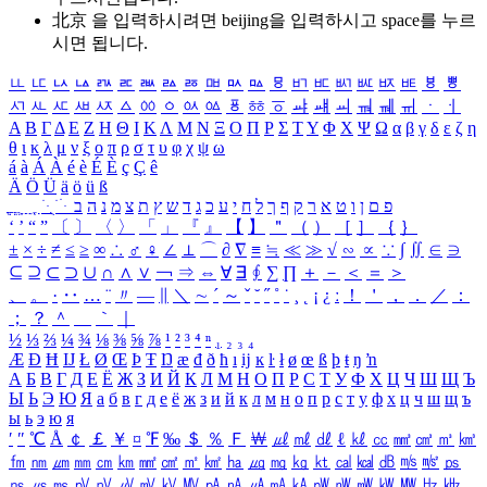
北京 을 입력하시려면
beijing
을 입력하시고 space를 누르
시면 됩니다.
ㅥ
ㅦ
ㅧ
ㅨ
ㅩ
ㅪ
ㅫ
ㅬ
ㅭ
ㅮ
ㅯ
ㅰ
ㅱ
ㅲ
ㅳ
ㅴ
ㅵ
ㅶ
ㅷ
ㅸ
ㅹ
ㅺ
ㅻ
ㅼ
ㅽ
ㅾ
ㅿ
ㆀ
ㆁ
ㆂ
ㆃ
ㆄ
ㆅ
ㆆ
ㆇ
ㆈ
ㆉ
ㆊ
ㆋ
ㆌ
ㆍ
ㆎ
Α
Β
Γ
Δ
Ε
Ζ
Η
Θ
Ι
Κ
Λ
Μ
Ν
Ξ
Ο
Π
Ρ
Σ
Τ
Υ
Φ
Χ
Ψ
Ω
α
β
γ
δ
ε
ζ
η
θ
ι
κ
λ
μ
ν
ξ
ο
π
ρ
σ
τ
υ
φ
χ
ψ
ω
á
à
Á
À
é
è
É
È
ç
Ç
ê
Ä
Ö
Ü
ä
ö
ü
ß
ְ
ֳ
ֲ
ֱ
ָ
ַ
ֵ
ֶ
ִ
ֹ
ּ
ֻ
ׂ
ׁ
ּ
ב
ה
נ
מ
צ
ת
ץ
ש
ד
ג
כ
ע
י
ח
ל
ך
ף
ק
ר
א
ט
ו
ן
ם
פ
‘
’
“
”
〔
〕
〈
〉
「
」
『
』
【
】
＂
（
）
［
］
｛
｝
±
×
÷
≠
≤
≥
∞
∴
♂
♀
∠
⊥
⌒
∂
∇
≡
≒
≪
≫
√
∽
∝
∵
∫
∬
∈
∋
⊆
⊇
⊂
⊃
∪
∩
∧
∨
￢
⇒
⇔
∀
∃
∮
∑
∏
＋
－
＜
＝
＞
、
。
·
‥
…
¨
〃
―
∥
＼
∼
´
～
ˇ
˘
˝
˚
˙
¸
˛
¡
¿
ː
！
＇
，
．
／
：
；
？
＾
＿
｀
｜
½
⅓
⅔
¼
¾
⅛
⅜
⅝
⅞
¹
²
³
⁴
ⁿ
₁
₂
₃
₄
Æ
Ð
Ħ
Ĳ
Ł
Ø
Œ
Þ
Ŧ
Ŋ
æ
đ
ð
ħ
ı
ĳ
ĸ
ŀ
ł
ø
œ
ß
þ
ŧ
ŋ
ŉ
А
Б
В
Г
Д
Е
Ё
Ж
З
И
Й
К
Л
М
Н
О
П
Р
С
Т
У
Ф
Х
Ц
Ч
Ш
Щ
Ъ
Ы
Ь
Э
Ю
Я
а
б
в
г
д
е
ё
ж
з
и
й
к
л
м
н
о
п
р
с
т
у
ф
х
ц
ч
ш
щ
ъ
ы
ь
э
ю
я
′
″
℃
Å
￠
￡
￥
¤
℉
‰
＄
％
Ｆ
￦
㎕
㎖
㎗
ℓ
㎘
㏄
㎣
㎤
㎥
㎦
㎙
㎚
㎛
㎜
㎝
㎞
㎟
㎠
㎡
㎢
㏊
㎍
㎎
㎏
㏏
㎈
㎉
㏈
㎧
㎨
㎰
㎱
㎲
㎳
㎴
㎵
㎶
㎷
㎸
㎹
㎀
㎁
㎂
㎃
㎄
㎺
㎻
㎽
㎾
㎿
㎐
㎑