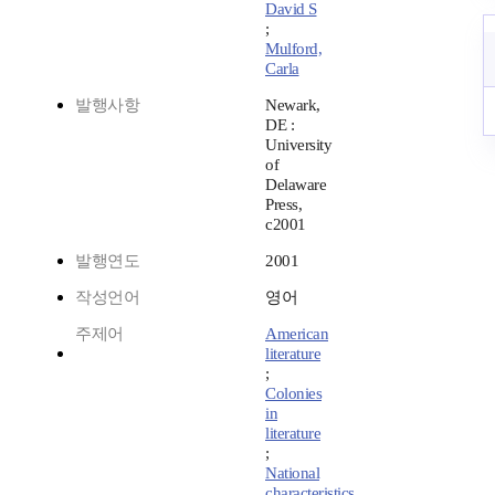
David S
;
Mulford,
Carla
발행사항
Newark,
DE :
University
of
Delaware
Press,
c2001
발행연도
2001
작성언어
영어
주제어
American
literature
;
Colonies
in
literature
;
National
characteristics,