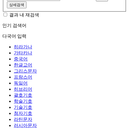
상세검색
결과 내 재검색
인기 검색어
다국어 입력
히라가나
가타카나
중국어
한글고어
그리스문자
프랑스어
독일어
히브리어
괄호기호
학술기호
기술기호
첨자기호
라틴문자
러시아문자