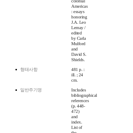
colonial
Americas
: essays
honoring
J.A. Leo
Lemay /
edited
by Carla
Mulford
and
David S.
Shields.
형태사항
481 p. :
ill. ; 24
cm.
일반주기명
Includes
bibliographical
references
(p. 448-
472)
and
index.
List of
the