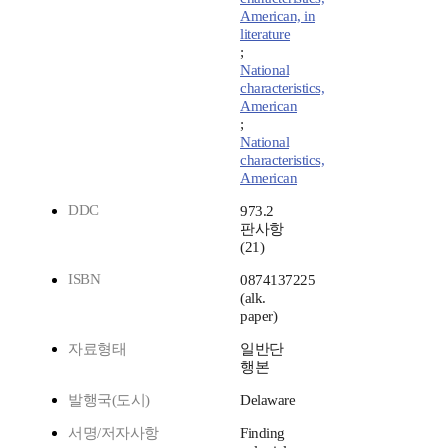
American, in
literature
;
National
characteristics,
American
;
National
characteristics,
American
DDC
973.2
판사항
(21)
ISBN
0874137225
(alk.
paper)
자료형태
일반단
행본
발행국(도시)
Delaware
서명/저자사항
Finding