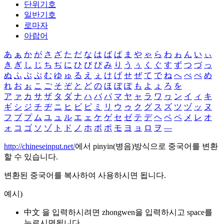
단위기호
일반기호
로마자
아랍어
あ
ぁ
か
が
さ
ざ
た
だ
な
は
ば
ぱ
ま
や
ゃ
ら
わ
ゎ
ん
い
ぃ
き
ぎ
し
じ
ち
ぢ
に
ひ
び
ぴ
み
り
う
ぅ
く
ぐ
す
ず
つ
づ
っ
ぬ
ふ
ぶ
ぷ
む
ゆ
ゅ
る
え
ぇ
け
げ
せ
ぜ
て
で
ね
へ
べ
ぺ
め
れ
お
ぉ
こ
ご
そ
ぞ
と
ど
の
ほ
ぼ
ぽ
も
よ
ょ
ろ
を
ア
ァ
カ
サ
ザ
タ
ダ
ナ
ハ
バ
パ
マ
ヤ
ャ
ラ
ワ
ヮ
ン
イ
ィ
キ
ギ
シ
ジ
チ
ヂ
ニ
ヒ
ビ
ピ
ミ
リ
ウ
ゥ
ク
グ
ス
ズ
ツ
ヅ
ッ
ヌ
フ
ブ
プ
ム
ユ
ュ
ル
エ
ェ
ケ
ゲ
セ
ゼ
テ
デ
ヘ
ベ
ペ
メ
レ
オ
ォ
コ
ゴ
ソ
ゾ
ト
ド
ノ
ホ
ボ
ポ
モ
ヨ
ョ
ロ
ヲ
―
http://chineseinput.net/
에서 pinyin(병음)방식으로 중국어를 변환
할 수 있습니다.
변환된 중국어를 복사하여 사용하시면 됩니다.
예시)
中文 을 입력하시려면
zhongwen
을 입력하시고 space를
누르시면됩니다.