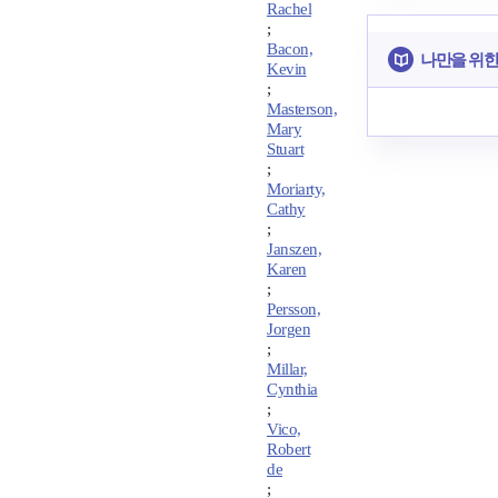
Rachel
;
Bacon,
나만을 위한
Kevin
;
Masterson,
Mary
Stuart
;
Moriarty,
Cathy
;
Janszen,
Karen
;
Persson,
Jorgen
;
Millar,
Cynthia
;
Vico,
Robert
de
;