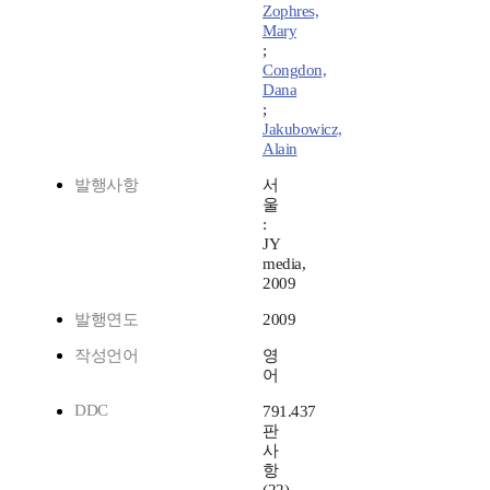
Zophres,
Mary
;
Congdon,
Dana
;
Jakubowicz,
Alain
발행사항
서
울
:
JY
media,
2009
발행연도
2009
작성언어
영
어
DDC
791.437
판
사
항