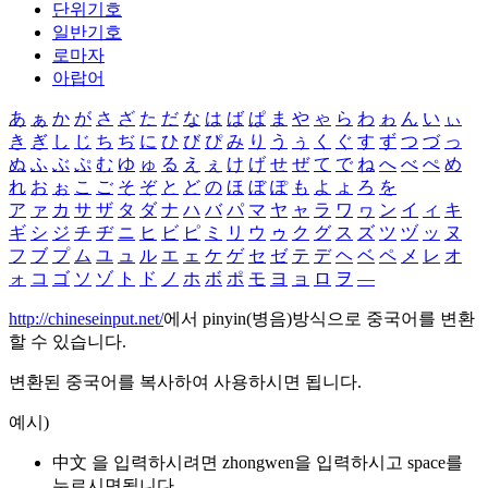
단위기호
일반기호
로마자
아랍어
あ
ぁ
か
が
さ
ざ
た
だ
な
は
ば
ぱ
ま
や
ゃ
ら
わ
ゎ
ん
い
ぃ
き
ぎ
し
じ
ち
ぢ
に
ひ
び
ぴ
み
り
う
ぅ
く
ぐ
す
ず
つ
づ
っ
ぬ
ふ
ぶ
ぷ
む
ゆ
ゅ
る
え
ぇ
け
げ
せ
ぜ
て
で
ね
へ
べ
ぺ
め
れ
お
ぉ
こ
ご
そ
ぞ
と
ど
の
ほ
ぼ
ぽ
も
よ
ょ
ろ
を
ア
ァ
カ
サ
ザ
タ
ダ
ナ
ハ
バ
パ
マ
ヤ
ャ
ラ
ワ
ヮ
ン
イ
ィ
キ
ギ
シ
ジ
チ
ヂ
ニ
ヒ
ビ
ピ
ミ
リ
ウ
ゥ
ク
グ
ス
ズ
ツ
ヅ
ッ
ヌ
フ
ブ
プ
ム
ユ
ュ
ル
エ
ェ
ケ
ゲ
セ
ゼ
テ
デ
ヘ
ベ
ペ
メ
レ
オ
ォ
コ
ゴ
ソ
ゾ
ト
ド
ノ
ホ
ボ
ポ
モ
ヨ
ョ
ロ
ヲ
―
http://chineseinput.net/
에서 pinyin(병음)방식으로 중국어를 변환
할 수 있습니다.
변환된 중국어를 복사하여 사용하시면 됩니다.
예시)
中文 을 입력하시려면
zhongwen
을 입력하시고 space를
누르시면됩니다.