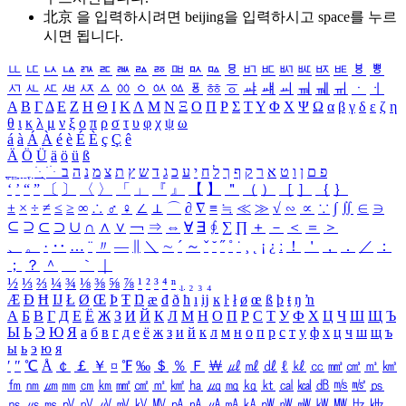
北京 을 입력하시려면
beijing
을 입력하시고 space를 누르
시면 됩니다.
ㅥ
ㅦ
ㅧ
ㅨ
ㅩ
ㅪ
ㅫ
ㅬ
ㅭ
ㅮ
ㅯ
ㅰ
ㅱ
ㅲ
ㅳ
ㅴ
ㅵ
ㅶ
ㅷ
ㅸ
ㅹ
ㅺ
ㅻ
ㅼ
ㅽ
ㅾ
ㅿ
ㆀ
ㆁ
ㆂ
ㆃ
ㆄ
ㆅ
ㆆ
ㆇ
ㆈ
ㆉ
ㆊ
ㆋ
ㆌ
ㆍ
ㆎ
Α
Β
Γ
Δ
Ε
Ζ
Η
Θ
Ι
Κ
Λ
Μ
Ν
Ξ
Ο
Π
Ρ
Σ
Τ
Υ
Φ
Χ
Ψ
Ω
α
β
γ
δ
ε
ζ
η
θ
ι
κ
λ
μ
ν
ξ
ο
π
ρ
σ
τ
υ
φ
χ
ψ
ω
á
à
Á
À
é
è
É
È
ç
Ç
ê
Ä
Ö
Ü
ä
ö
ü
ß
ְ
ֳ
ֲ
ֱ
ָ
ַ
ֵ
ֶ
ִ
ֹ
ּ
ֻ
ׂ
ׁ
ּ
ב
ה
נ
מ
צ
ת
ץ
ש
ד
ג
כ
ע
י
ח
ל
ך
ף
ק
ר
א
ט
ו
ן
ם
פ
‘
’
“
”
〔
〕
〈
〉
「
」
『
』
【
】
＂
（
）
［
］
｛
｝
±
×
÷
≠
≤
≥
∞
∴
♂
♀
∠
⊥
⌒
∂
∇
≡
≒
≪
≫
√
∽
∝
∵
∫
∬
∈
∋
⊆
⊇
⊂
⊃
∪
∩
∧
∨
￢
⇒
⇔
∀
∃
∮
∑
∏
＋
－
＜
＝
＞
、
。
·
‥
…
¨
〃
―
∥
＼
∼
´
～
ˇ
˘
˝
˚
˙
¸
˛
¡
¿
ː
！
＇
，
．
／
：
；
？
＾
＿
｀
｜
½
⅓
⅔
¼
¾
⅛
⅜
⅝
⅞
¹
²
³
⁴
ⁿ
₁
₂
₃
₄
Æ
Ð
Ħ
Ĳ
Ł
Ø
Œ
Þ
Ŧ
Ŋ
æ
đ
ð
ħ
ı
ĳ
ĸ
ŀ
ł
ø
œ
ß
þ
ŧ
ŋ
ŉ
А
Б
В
Г
Д
Е
Ё
Ж
З
И
Й
К
Л
М
Н
О
П
Р
С
Т
У
Ф
Х
Ц
Ч
Ш
Щ
Ъ
Ы
Ь
Э
Ю
Я
а
б
в
г
д
е
ё
ж
з
и
й
к
л
м
н
о
п
р
с
т
у
ф
х
ц
ч
ш
щ
ъ
ы
ь
э
ю
я
′
″
℃
Å
￠
￡
￥
¤
℉
‰
＄
％
Ｆ
￦
㎕
㎖
㎗
ℓ
㎘
㏄
㎣
㎤
㎥
㎦
㎙
㎚
㎛
㎜
㎝
㎞
㎟
㎠
㎡
㎢
㏊
㎍
㎎
㎏
㏏
㎈
㎉
㏈
㎧
㎨
㎰
㎱
㎲
㎳
㎴
㎵
㎶
㎷
㎸
㎹
㎀
㎁
㎂
㎃
㎄
㎺
㎻
㎽
㎾
㎿
㎐
㎑