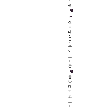
서
관
전
북
대
학
교
중
앙
도
서
관
충
남
대
학
교
도
서