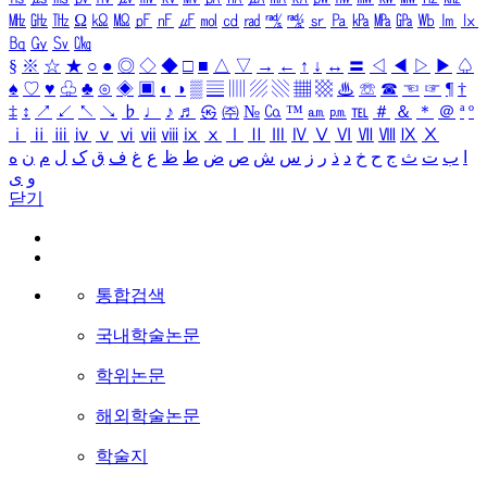
㎒
㎓
㎔
Ω
㏀
㏁
㎊
㎋
㎌
㏖
㏅
㎭
㎮
㎯
㏛
㎩
㎪
㎫
㎬
㏝
㏐
㏓
㏃
㏉
㏜
㏆
§
※
☆
★
○
●
◎
◇
◆
□
■
△
▽
→
←
↑
↓
↔
〓
◁
◀
▷
▶
♤
♠
♡
♥
♧
♣
⊙
◈
▣
◐
◑
▒
▤
▥
▨
▧
▦
▩
♨
☏
☎
☜
☞
¶
†
‡
↕
↗
↙
↖
↘
♭
♩
♪
♬
㉿
㈜
№
㏇
™
㏂
㏘
℡
＃
＆
＊
＠
ª
º
ⅰ
ⅱ
ⅲ
ⅳ
ⅴ
ⅵ
ⅶ
ⅷ
ⅸ
ⅹ
Ⅰ
Ⅱ
Ⅲ
Ⅳ
Ⅴ
Ⅵ
Ⅶ
Ⅷ
Ⅸ
Ⅹ
ا
ب
ت
ث
ج
ح
خ
د
ذ
ر
ز
س
ش
ص
ض
ط
ظ
ع
غ
ف
ق
ک
ل
م
ن
ه
و
ی
닫기
통합검색
국내학술논문
학위논문
해외학술논문
학술지