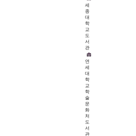
세
종
대
학
교
도
서
관
연
세
대
학
교
학
술
문
화
처
도
서
관