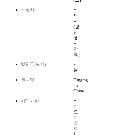
(22)
자료형태
비
도
서
(평
면
영
사
자
료)
발행국(도시)
서
울
원서명
Digging
To
China
형태사항
비
디
오
디
스
크
1