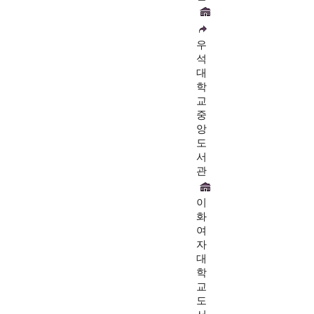
우
석
대
학
교
중
앙
도
서
관
이
화
여
자
대
학
교
도