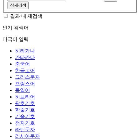
상세검색
결과 내 재검색
인기 검색어
다국어 입력
히라가나
가타카나
중국어
한글고어
그리스문자
프랑스어
독일어
히브리어
괄호기호
학술기호
기술기호
첨자기호
라틴문자
러시아문자