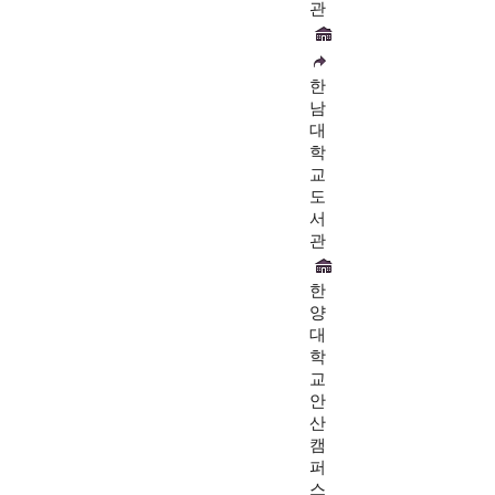
관
한
남
대
학
교
도
서
관
한
양
대
학
교
안
산
캠
퍼
스