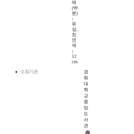
매
(99
분)
:
유
성,
천
연
색
;
12
cm.
소장기관
경
희
대
학
교
중
앙
도
서
관