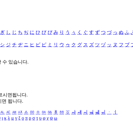
ぎ
し
じ
ち
ぢ
に
ひ
び
ぴ
み
り
う
ぅ
く
ぐ
す
ず
つ
づ
っ
ぬ
ふ
シ
ジ
チ
ヂ
ニ
ヒ
ビ
ピ
ミ
リ
ウ
ゥ
ク
グ
ス
ズ
ツ
ヅ
ッ
ヌ
フ
ブ
할 수 있습니다.
누르시면됩니다.
시면 됩니다.
ㅻ
ㅼ
ㅽ
ㅾ
ㅿ
ㆀ
ㆁ
ㆂ
ㆃ
ㆄ
ㆅ
ㆆ
ㆇ
ㆈ
ㆉ
ㆊ
ㆋ
ㆌ
ㆍ
ㆎ
θ
ι
κ
λ
μ
ν
ξ
ο
π
ρ
σ
τ
υ
φ
χ
ψ
ω