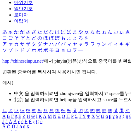
단위기호
일반기호
로마자
아랍어
あ
ぁ
か
が
さ
ざ
た
だ
な
は
ば
ぱ
ま
や
ゃ
ら
わ
ゎ
ん
い
ぃ
き
こ
ご
そ
ぞ
と
ど
の
ほ
ぼ
ぽ
も
よ
ょ
ろ
を
ア
ァ
カ
サ
ザ
タ
ダ
ナ
ハ
バ
パ
マ
ヤ
ャ
ラ
ワ
ヮ
ン
イ
ィ
キ
ギ
ソ
ゾ
ト
ド
ノ
ホ
ボ
ポ
モ
ヨ
ョ
ロ
ヲ
―
http://chineseinput.net/
에서 pinyin(병음)방식으로 중국어를 변환
변환된 중국어를 복사하여 사용하시면 됩니다.
예시)
中文 을 입력하시려면
zhongwen
을 입력하시고 space를
北京 을 입력하시려면
beijing
을 입력하시고 space를 누르
ㅥ
ㅦ
ㅧ
ㅨ
ㅩ
ㅪ
ㅫ
ㅬ
ㅭ
ㅮ
ㅯ
ㅰ
ㅱ
ㅲ
ㅳ
ㅴ
ㅵ
ㅶ
ㅷ
ㅸ
ㅹ
ㅺ
Α
Β
Γ
Δ
Ε
Ζ
Η
Θ
Ι
Κ
Λ
Μ
Ν
Ξ
Ο
Π
Ρ
Σ
Τ
Υ
Φ
Χ
Ψ
Ω
α
β
γ
δ
ε
ζ
η
á
à
Á
À
é
è
É
È
ç
Ç
ê
Ä
Ö
Ü
ä
ö
ü
ß