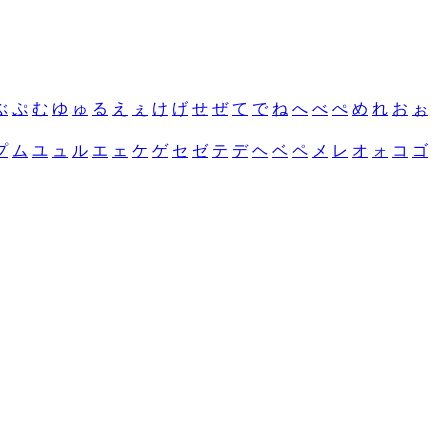
ぶ
ぷ
む
ゆ
ゅ
る
え
ぇ
け
げ
せ
ぜ
て
で
ね
へ
べ
ぺ
め
れ
お
ぉ
プ
ム
ユ
ュ
ル
エ
ェ
ケ
ゲ
セ
ゼ
テ
デ
ヘ
ベ
ペ
メ
レ
オ
ォ
コ
ゴ