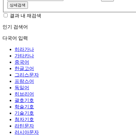
상세검색
결과 내 재검색
인기 검색어
다국어 입력
히라가나
가타카나
중국어
한글고어
그리스문자
프랑스어
독일어
히브리어
괄호기호
학술기호
기술기호
첨자기호
라틴문자
러시아문자