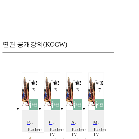
연관 공개강의(KOCW)
Primary Art: Abstract Art: My Journey
Contemporary Art
Art Workshop
Messy Art at KS1
Teachers
Teachers
Teachers
Teachers
TV
TV
TV
TV