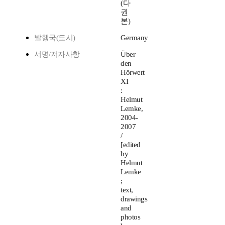
(다
권
본)
발행국(도시)
Germany
서명/저자사항
Über
den
Hörwert
XI
:
Helmut
Lemke,
2004-
2007
/
[edited
by
Helmut
Lemke
;
text,
drawings
and
photos