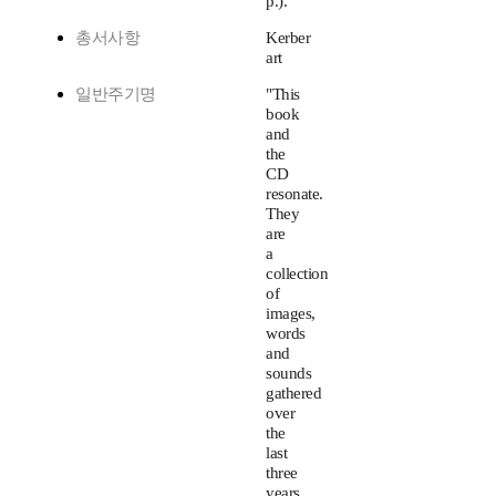
p.).
총서사항
Kerber
art
일반주기명
"This
book
and
the
CD
resonate.
They
are
a
collection
of
images,
words
and
sounds
gathered
over
the
last
three
years