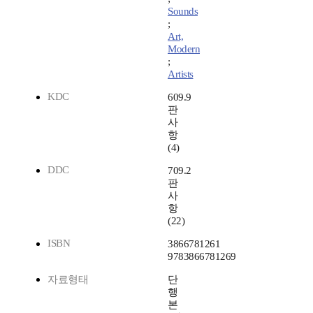
Sounds
;
Art,
Modern
;
Artists
KDC
609.9
판
사
항
(4)
DDC
709.2
판
사
항
(22)
ISBN
3866781261
9783866781269
자료형태
단
행
본