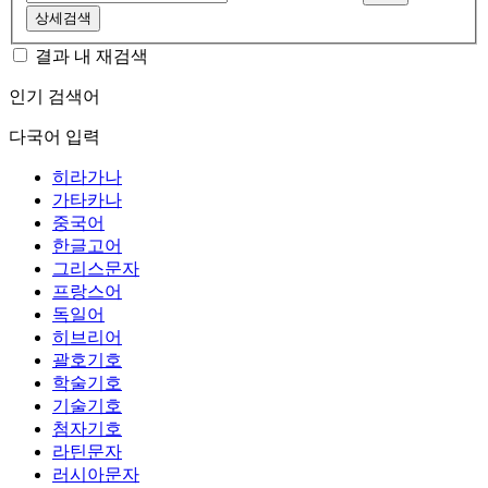
상세검색
결과 내 재검색
인기 검색어
다국어 입력
히라가나
가타카나
중국어
한글고어
그리스문자
프랑스어
독일어
히브리어
괄호기호
학술기호
기술기호
첨자기호
라틴문자
러시아문자