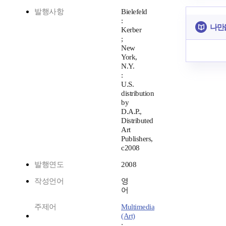
발행사항
Bielefeld
:
나만
Kerber
;
New
York,
N.Y.
:
U.S.
distribution
by
D.A.P.,
Distributed
Art
Publishers,
c2008
발행연도
2008
작성언어
영
어
주제어
Multimedia
(Art)
;