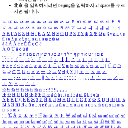
北京 을 입력하시려면
beijing
을 입력하시고 space를 누르
시면 됩니다.
ㅥ
ㅦ
ㅧ
ㅨ
ㅩ
ㅪ
ㅫ
ㅬ
ㅭ
ㅮ
ㅯ
ㅰ
ㅱ
ㅲ
ㅳ
ㅴ
ㅵ
ㅶ
ㅷ
ㅸ
ㅹ
ㅺ
ㅻ
ㅼ
ㅽ
ㅾ
ㅿ
ㆀ
ㆁ
ㆂ
ㆃ
ㆄ
ㆅ
ㆆ
ㆇ
ㆈ
ㆉ
ㆊ
ㆋ
ㆌ
ㆍ
ㆎ
Α
Β
Γ
Δ
Ε
Ζ
Η
Θ
Ι
Κ
Λ
Μ
Ν
Ξ
Ο
Π
Ρ
Σ
Τ
Υ
Φ
Χ
Ψ
Ω
α
β
γ
δ
ε
ζ
η
θ
ι
κ
λ
μ
ν
ξ
ο
π
ρ
σ
τ
υ
φ
χ
ψ
ω
á
à
Á
À
é
è
É
È
ç
Ç
ê
Ä
Ö
Ü
ä
ö
ü
ß
ְ
ֳ
ֲ
ֱ
ָ
ַ
ֵ
ֶ
ִ
ֹ
ּ
ֻ
ׂ
ׁ
ּ
ב
ה
נ
מ
צ
ת
ץ
ש
ד
ג
כ
ע
י
ח
ל
ך
ף
ק
ר
א
ט
ו
ן
ם
פ
‘
’
“
”
〔
〕
〈
〉
「
」
『
』
【
】
＂
（
）
［
］
｛
｝
±
×
÷
≠
≤
≥
∞
∴
♂
♀
∠
⊥
⌒
∂
∇
≡
≒
≪
≫
√
∽
∝
∵
∫
∬
∈
∋
⊆
⊇
⊂
⊃
∪
∩
∧
∨
￢
⇒
⇔
∀
∃
∮
∑
∏
＋
－
＜
＝
＞
、
。
·
‥
…
¨
〃
―
∥
＼
∼
´
～
ˇ
˘
˝
˚
˙
¸
˛
¡
¿
ː
！
＇
，
．
／
：
；
？
＾
＿
｀
｜
½
⅓
⅔
¼
¾
⅛
⅜
⅝
⅞
¹
²
³
⁴
ⁿ
₁
₂
₃
₄
Æ
Ð
Ħ
Ĳ
Ł
Ø
Œ
Þ
Ŧ
Ŋ
æ
đ
ð
ħ
ı
ĳ
ĸ
ŀ
ł
ø
œ
ß
þ
ŧ
ŋ
ŉ
А
Б
В
Г
Д
Е
Ё
Ж
З
И
Й
К
Л
М
Н
О
П
Р
С
Т
У
Ф
Х
Ц
Ч
Ш
Щ
Ъ
Ы
Ь
Э
Ю
Я
а
б
в
г
д
е
ё
ж
з
и
й
к
л
м
н
о
п
р
с
т
у
ф
х
ц
ч
ш
щ
ъ
ы
ь
э
ю
я
′
″
℃
Å
￠
￡
￥
¤
℉
‰
＄
％
Ｆ
￦
㎕
㎖
㎗
ℓ
㎘
㏄
㎣
㎤
㎥
㎦
㎙
㎚
㎛
㎜
㎝
㎞
㎟
㎠
㎡
㎢
㏊
㎍
㎎
㎏
㏏
㎈
㎉
㏈
㎧
㎨
㎰
㎱
㎲
㎳
㎴
㎵
㎶
㎷
㎸
㎹
㎀
㎁
㎂
㎃
㎄
㎺
㎻
㎽
㎾
㎿
㎐
㎑