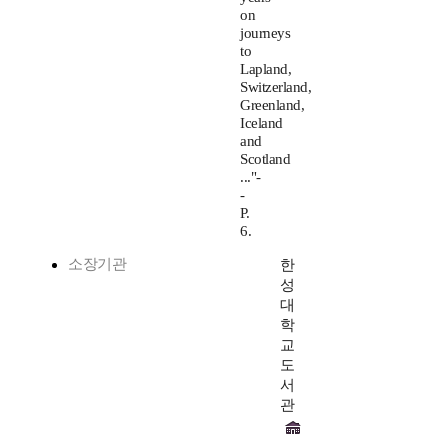
on
journeys
to
Lapland,
Switzerland,
Greenland,
Iceland
and
Scotland
..."-
-
P.
6.
소장기관
한
성
대
학
교
도
서
관