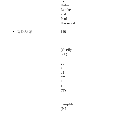
by
Helmut
Lemke
and
Paul
Haywood].
형태사항
119
p.
:
ill.
(chiefly
col.)
;
23
x
31
cm.
+
1
CD
in
a
pamphlet
([4]