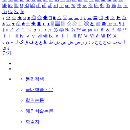
㎒
㎓
㎔
Ω
㏀
㏁
㎊
㎋
㎌
㏖
㏅
㎭
㎮
㎯
㏛
㎩
㎪
㎫
㎬
㏝
㏐
㏓
㏃
㏉
㏜
㏆
§
※
☆
★
○
●
◎
◇
◆
□
■
△
▽
→
←
↑
↓
↔
〓
◁
◀
▷
▶
♤
♠
♡
♥
♧
♣
⊙
◈
▣
◐
◑
▒
▤
▥
▨
▧
▦
▩
♨
☏
☎
☜
☞
¶
†
‡
↕
↗
↙
↖
↘
♭
♩
♪
♬
㉿
㈜
№
㏇
™
㏂
㏘
℡
＃
＆
＊
＠
ª
º
ⅰ
ⅱ
ⅲ
ⅳ
ⅴ
ⅵ
ⅶ
ⅷ
ⅸ
ⅹ
Ⅰ
Ⅱ
Ⅲ
Ⅳ
Ⅴ
Ⅵ
Ⅶ
Ⅷ
Ⅸ
Ⅹ
ا
ب
ت
ث
ج
ح
خ
د
ذ
ر
ز
س
ش
ص
ض
ط
ظ
ع
غ
ف
ق
ک
ل
م
ن
ه
و
ی
닫기
통합검색
국내학술논문
학위논문
해외학술논문
학술지