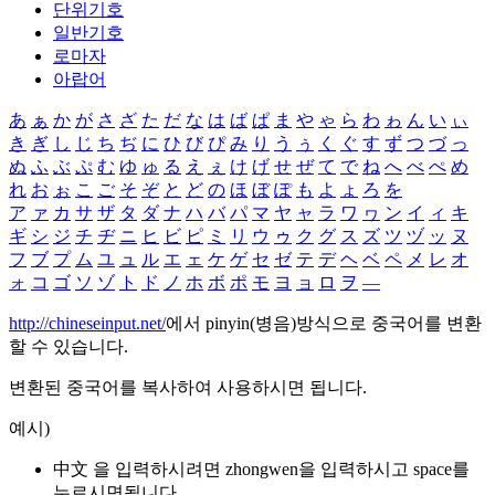
단위기호
일반기호
로마자
아랍어
あ
ぁ
か
が
さ
ざ
た
だ
な
は
ば
ぱ
ま
や
ゃ
ら
わ
ゎ
ん
い
ぃ
き
ぎ
し
じ
ち
ぢ
に
ひ
び
ぴ
み
り
う
ぅ
く
ぐ
す
ず
つ
づ
っ
ぬ
ふ
ぶ
ぷ
む
ゆ
ゅ
る
え
ぇ
け
げ
せ
ぜ
て
で
ね
へ
べ
ぺ
め
れ
お
ぉ
こ
ご
そ
ぞ
と
ど
の
ほ
ぼ
ぽ
も
よ
ょ
ろ
を
ア
ァ
カ
サ
ザ
タ
ダ
ナ
ハ
バ
パ
マ
ヤ
ャ
ラ
ワ
ヮ
ン
イ
ィ
キ
ギ
シ
ジ
チ
ヂ
ニ
ヒ
ビ
ピ
ミ
リ
ウ
ゥ
ク
グ
ス
ズ
ツ
ヅ
ッ
ヌ
フ
ブ
プ
ム
ユ
ュ
ル
エ
ェ
ケ
ゲ
セ
ゼ
テ
デ
ヘ
ベ
ペ
メ
レ
オ
ォ
コ
ゴ
ソ
ゾ
ト
ド
ノ
ホ
ボ
ポ
モ
ヨ
ョ
ロ
ヲ
―
http://chineseinput.net/
에서 pinyin(병음)방식으로 중국어를 변환
할 수 있습니다.
변환된 중국어를 복사하여 사용하시면 됩니다.
예시)
中文 을 입력하시려면
zhongwen
을 입력하시고 space를
누르시면됩니다.