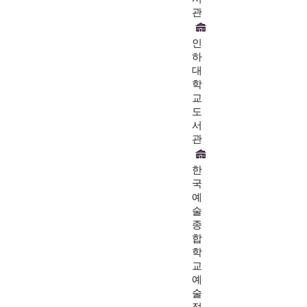
관
인
하
대
학
교
도
서
관
한
국
예
술
종
합
학
교
예
술
정