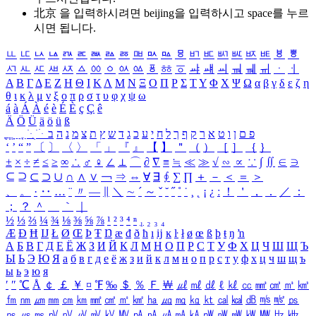
北京 을 입력하시려면
beijing
을 입력하시고 space를 누르
시면 됩니다.
ㅥ
ㅦ
ㅧ
ㅨ
ㅩ
ㅪ
ㅫ
ㅬ
ㅭ
ㅮ
ㅯ
ㅰ
ㅱ
ㅲ
ㅳ
ㅴ
ㅵ
ㅶ
ㅷ
ㅸ
ㅹ
ㅺ
ㅻ
ㅼ
ㅽ
ㅾ
ㅿ
ㆀ
ㆁ
ㆂ
ㆃ
ㆄ
ㆅ
ㆆ
ㆇ
ㆈ
ㆉ
ㆊ
ㆋ
ㆌ
ㆍ
ㆎ
Α
Β
Γ
Δ
Ε
Ζ
Η
Θ
Ι
Κ
Λ
Μ
Ν
Ξ
Ο
Π
Ρ
Σ
Τ
Υ
Φ
Χ
Ψ
Ω
α
β
γ
δ
ε
ζ
η
θ
ι
κ
λ
μ
ν
ξ
ο
π
ρ
σ
τ
υ
φ
χ
ψ
ω
á
à
Á
À
é
è
É
È
ç
Ç
ê
Ä
Ö
Ü
ä
ö
ü
ß
ְ
ֳ
ֲ
ֱ
ָ
ַ
ֵ
ֶ
ִ
ֹ
ּ
ֻ
ׂ
ׁ
ּ
ב
ה
נ
מ
צ
ת
ץ
ש
ד
ג
כ
ע
י
ח
ל
ך
ף
ק
ר
א
ט
ו
ן
ם
פ
‘
’
“
”
〔
〕
〈
〉
「
」
『
』
【
】
＂
（
）
［
］
｛
｝
±
×
÷
≠
≤
≥
∞
∴
♂
♀
∠
⊥
⌒
∂
∇
≡
≒
≪
≫
√
∽
∝
∵
∫
∬
∈
∋
⊆
⊇
⊂
⊃
∪
∩
∧
∨
￢
⇒
⇔
∀
∃
∮
∑
∏
＋
－
＜
＝
＞
、
。
·
‥
…
¨
〃
―
∥
＼
∼
´
～
ˇ
˘
˝
˚
˙
¸
˛
¡
¿
ː
！
＇
，
．
／
：
；
？
＾
＿
｀
｜
½
⅓
⅔
¼
¾
⅛
⅜
⅝
⅞
¹
²
³
⁴
ⁿ
₁
₂
₃
₄
Æ
Ð
Ħ
Ĳ
Ł
Ø
Œ
Þ
Ŧ
Ŋ
æ
đ
ð
ħ
ı
ĳ
ĸ
ŀ
ł
ø
œ
ß
þ
ŧ
ŋ
ŉ
А
Б
В
Г
Д
Е
Ё
Ж
З
И
Й
К
Л
М
Н
О
П
Р
С
Т
У
Ф
Х
Ц
Ч
Ш
Щ
Ъ
Ы
Ь
Э
Ю
Я
а
б
в
г
д
е
ё
ж
з
и
й
к
л
м
н
о
п
р
с
т
у
ф
х
ц
ч
ш
щ
ъ
ы
ь
э
ю
я
′
″
℃
Å
￠
￡
￥
¤
℉
‰
＄
％
Ｆ
￦
㎕
㎖
㎗
ℓ
㎘
㏄
㎣
㎤
㎥
㎦
㎙
㎚
㎛
㎜
㎝
㎞
㎟
㎠
㎡
㎢
㏊
㎍
㎎
㎏
㏏
㎈
㎉
㏈
㎧
㎨
㎰
㎱
㎲
㎳
㎴
㎵
㎶
㎷
㎸
㎹
㎀
㎁
㎂
㎃
㎄
㎺
㎻
㎽
㎾
㎿
㎐
㎑