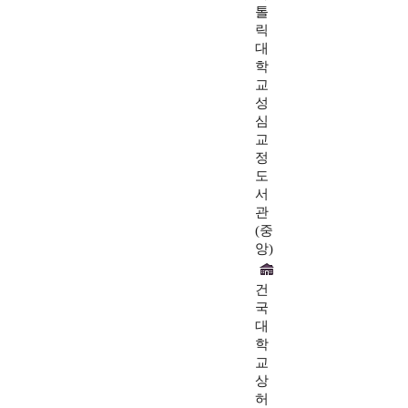
톨
릭
대
학
교
성
심
교
정
도
서
관
(중
앙)
건
국
대
학
교
상
허