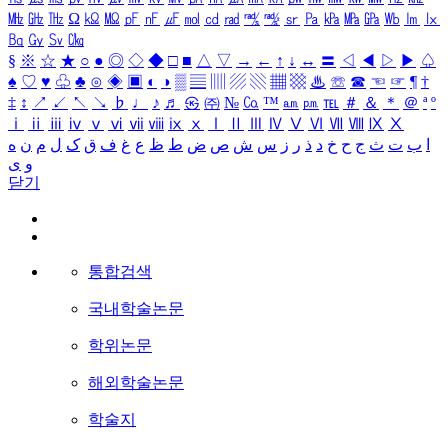
㎒
㎓
㎔
Ω
㏀
㏁
㎊
㎋
㎌
㏖
㏅
㎭
㎮
㎯
㏛
㎩
㎪
㎫
㎬
㏝
㏐
㏓
㏃
㏉
㏜
㏆
§
※
☆
★
○
●
◎
◇
◆
□
■
△
▽
→
←
↑
↓
↔
〓
◁
◀
▷
▶
♤
♠
♡
♥
♧
♣
⊙
◈
▣
◐
◑
▒
▤
▥
▨
▧
▦
▩
♨
☏
☎
☜
☞
¶
†
‡
↕
↗
↙
↖
↘
♭
♩
♪
♬
㉿
㈜
№
㏇
™
㏂
㏘
℡
＃
＆
＊
＠
ª
º
ⅰ
ⅱ
ⅲ
ⅳ
ⅴ
ⅵ
ⅶ
ⅷ
ⅸ
ⅹ
Ⅰ
Ⅱ
Ⅲ
Ⅳ
Ⅴ
Ⅵ
Ⅶ
Ⅷ
Ⅸ
Ⅹ
ا
ب
ت
ث
ج
ح
خ
د
ذ
ر
ز
س
ش
ص
ض
ط
ظ
ع
غ
ف
ق
ک
ل
م
ن
ه
و
ی
닫기
통합검색
국내학술논문
학위논문
해외학술논문
학술지