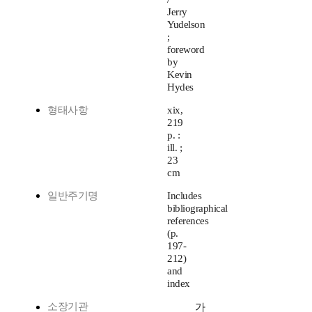
Jerry
Yudelson
;
foreword
by
Kevin
Hydes
형태사항
xix,
219
p. :
ill. ;
23
cm
일반주기명
Includes
bibliographical
references
(p.
197-
212)
and
index
소장기관
가