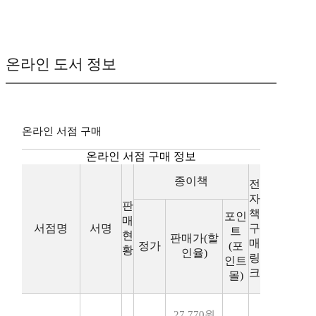
온라인 도서 정보
온라인 서점 구매
온라인 서점 구매 정보
종이책
전
자
판
책
포인
매
서점명
서명
구
트
현
판매가(할
매
정가
(포
황
인율)
링
인트
크
몰)
27,770원