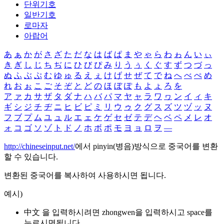
단위기호
일반기호
로마자
아랍어
あ
ぁ
か
が
さ
ざ
た
だ
な
は
ば
ぱ
ま
や
ゃ
ら
わ
ゎ
ん
い
ぃ
き
ぎ
し
じ
ち
ぢ
に
ひ
び
ぴ
み
り
う
ぅ
く
ぐ
す
ず
つ
づ
っ
ぬ
ふ
ぶ
ぷ
む
ゆ
ゅ
る
え
ぇ
け
げ
せ
ぜ
て
で
ね
へ
べ
ぺ
め
れ
お
ぉ
こ
ご
そ
ぞ
と
ど
の
ほ
ぼ
ぽ
も
よ
ょ
ろ
を
ア
ァ
カ
サ
ザ
タ
ダ
ナ
ハ
バ
パ
マ
ヤ
ャ
ラ
ワ
ヮ
ン
イ
ィ
キ
ギ
シ
ジ
チ
ヂ
ニ
ヒ
ビ
ピ
ミ
リ
ウ
ゥ
ク
グ
ス
ズ
ツ
ヅ
ッ
ヌ
フ
ブ
プ
ム
ユ
ュ
ル
エ
ェ
ケ
ゲ
セ
ゼ
テ
デ
ヘ
ベ
ペ
メ
レ
オ
ォ
コ
ゴ
ソ
ゾ
ト
ド
ノ
ホ
ボ
ポ
モ
ヨ
ョ
ロ
ヲ
―
http://chineseinput.net/
에서 pinyin(병음)방식으로 중국어를 변환
할 수 있습니다.
변환된 중국어를 복사하여 사용하시면 됩니다.
예시)
中文 을 입력하시려면
zhongwen
을 입력하시고 space를
누르시면됩니다.