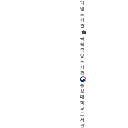
기
념
도
서
관
국
립
중
앙
도
서
관
숭
실
대
학
교
도
서
관