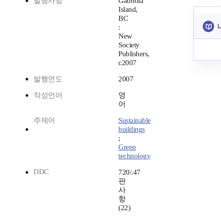
발행사항
Gabriola
Island,
BC
:
New
Society
Publishers,
c2007
발행연도
2007
작성언어
영
어
주제어
Sustainable
buildings
;
Green
technology
DDC
720/.47
판
사
항
(22)