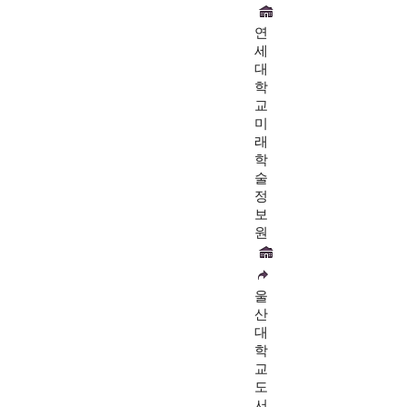
연
세
대
학
교
미
래
학
술
정
보
원
울
산
대
학
교
도
서