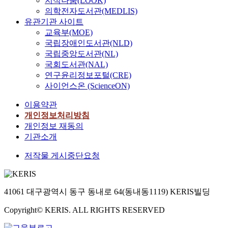
지식나눔(LOOK)
의학전자도서관(MEDLIS)
유관기관 사이트
교육부(MOE)
국립장애인도서관(NLD)
국립중앙도서관(NL)
국회도서관(NAL)
연구윤리정보포털(CRE)
사이언스온 (ScienceON)
이용약관
개인정보처리방침
개인정보 재동의
기관소개
저작물 게시중단요청
41061 대구광역시 동구 동내로 64(동내동1119) KERIS빌딩
Copyright© KERIS. ALL RIGHTS RESERVED