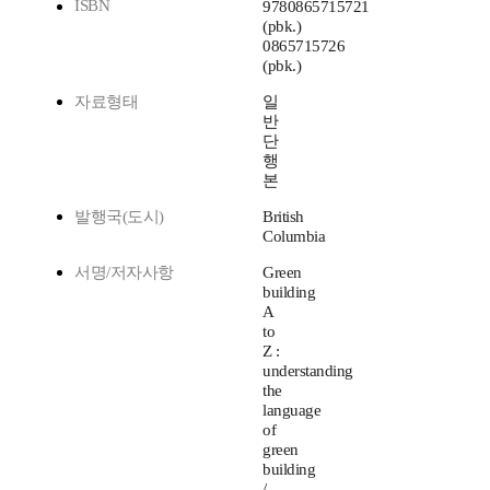
ISBN
9780865715721
(pbk.)
0865715726
(pbk.)
자료형태
일
반
단
행
본
발행국(도시)
British
Columbia
서명/저자사항
Green
building
A
to
Z :
understanding
the
language
of
green
building
/