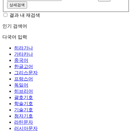
상세검색
결과 내 재검색
인기 검색어
다국어 입력
히라가나
가타카나
중국어
한글고어
그리스문자
프랑스어
독일어
히브리어
괄호기호
학술기호
기술기호
첨자기호
라틴문자
러시아문자