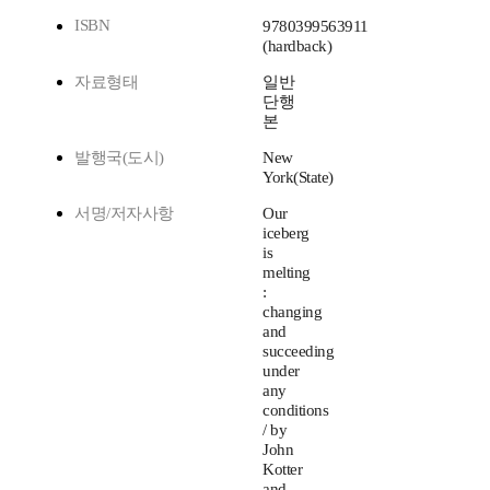
ISBN
9780399563911
(hardback)
자료형태
일반
단행
본
발행국(도시)
New
York(State)
서명/저자사항
Our
iceberg
is
melting
:
changing
and
succeeding
under
any
conditions
/ by
John
Kotter
and