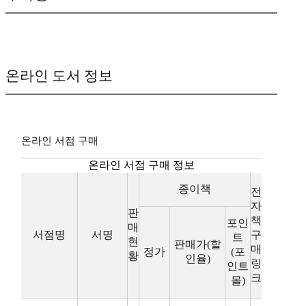
온라인 도서 정보
온라인 서점 구매
온라인 서점 구매 정보
종이책
전
자
판
책
포인
매
서점명
서명
구
트
현
판매가(할
매
정가
(포
황
인율)
링
인트
크
몰)