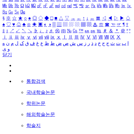
㎒
㎓
㎔
Ω
㏀
㏁
㎊
㎋
㎌
㏖
㏅
㎭
㎮
㎯
㏛
㎩
㎪
㎫
㎬
㏝
㏐
㏓
㏃
㏉
㏜
㏆
§
※
☆
★
○
●
◎
◇
◆
□
■
△
▽
→
←
↑
↓
↔
〓
◁
◀
▷
▶
♤
♠
♡
♥
♧
♣
⊙
◈
▣
◐
◑
▒
▤
▥
▨
▧
▦
▩
♨
☏
☎
☜
☞
¶
†
‡
↕
↗
↙
↖
↘
♭
♩
♪
♬
㉿
㈜
№
㏇
™
㏂
㏘
℡
＃
＆
＊
＠
ª
º
ⅰ
ⅱ
ⅲ
ⅳ
ⅴ
ⅵ
ⅶ
ⅷ
ⅸ
ⅹ
Ⅰ
Ⅱ
Ⅲ
Ⅳ
Ⅴ
Ⅵ
Ⅶ
Ⅷ
Ⅸ
Ⅹ
ا
ب
ت
ث
ج
ح
خ
د
ذ
ر
ز
س
ش
ص
ض
ط
ظ
ع
غ
ف
ق
ک
ل
م
ن
ه
و
ی
닫기
통합검색
국내학술논문
학위논문
해외학술논문
학술지