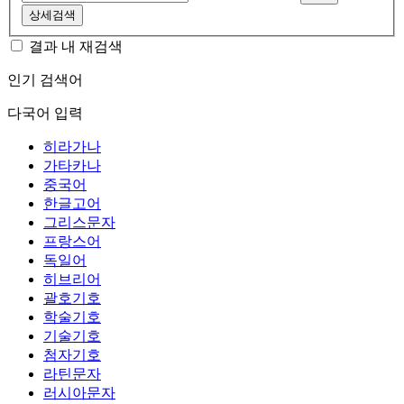
상세검색
결과 내 재검색
인기 검색어
다국어 입력
히라가나
가타카나
중국어
한글고어
그리스문자
프랑스어
독일어
히브리어
괄호기호
학술기호
기술기호
첨자기호
라틴문자
러시아문자