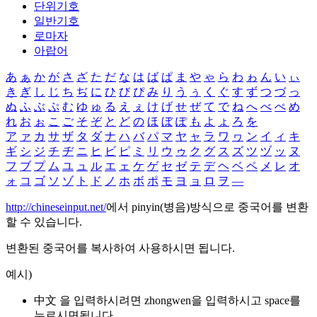
단위기호
일반기호
로마자
아랍어
あ
ぁ
か
が
さ
ざ
た
だ
な
は
ば
ぱ
ま
や
ゃ
ら
わ
ゎ
ん
い
ぃ
き
ぎ
し
じ
ち
ぢ
に
ひ
び
ぴ
み
り
う
ぅ
く
ぐ
す
ず
つ
づ
っ
ぬ
ふ
ぶ
ぷ
む
ゆ
ゅ
る
え
ぇ
け
げ
せ
ぜ
て
で
ね
へ
べ
ぺ
め
れ
お
ぉ
こ
ご
そ
ぞ
と
ど
の
ほ
ぼ
ぽ
も
よ
ょ
ろ
を
ア
ァ
カ
サ
ザ
タ
ダ
ナ
ハ
バ
パ
マ
ヤ
ャ
ラ
ワ
ヮ
ン
イ
ィ
キ
ギ
シ
ジ
チ
ヂ
ニ
ヒ
ビ
ピ
ミ
リ
ウ
ゥ
ク
グ
ス
ズ
ツ
ヅ
ッ
ヌ
フ
ブ
プ
ム
ユ
ュ
ル
エ
ェ
ケ
ゲ
セ
ゼ
テ
デ
ヘ
ベ
ペ
メ
レ
オ
ォ
コ
ゴ
ソ
ゾ
ト
ド
ノ
ホ
ボ
ポ
モ
ヨ
ョ
ロ
ヲ
―
http://chineseinput.net/
에서 pinyin(병음)방식으로 중국어를 변환
할 수 있습니다.
변환된 중국어를 복사하여 사용하시면 됩니다.
예시)
中文 을 입력하시려면
zhongwen
을 입력하시고 space를
누르시면됩니다.