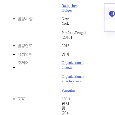
;
Rathgeber,
Holger
발행사항
New
York
:
Portfolio/Penguin,
[2016]
발행연도
2016
작성언어
영어
주제어
Organizational
change
;
Organizational
effectiveness
;
Penguins
DDC
650.1
판사
항
(22)