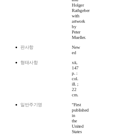
Holger
Rathgeber
with
artwork
by
Peter
Mueller.
판사항
New
ed
형태사항
xii,
147
p. :
col.
ill. ;
22
cm.
일반주기명
"First
published
in
the
United
States