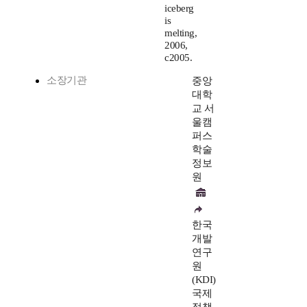
iceberg
is
melting,
2006,
c2005.
소장기관
중앙
대학
교 서
울캠
퍼스
학술
정보
원
한국
개발
연구
원
(KDI)
국제