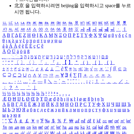
北京 을 입력하시려면
beijing
을 입력하시고 space를 누르
시면 됩니다.
ㅥ
ㅦ
ㅧ
ㅨ
ㅩ
ㅪ
ㅫ
ㅬ
ㅭ
ㅮ
ㅯ
ㅰ
ㅱ
ㅲ
ㅳ
ㅴ
ㅵ
ㅶ
ㅷ
ㅸ
ㅹ
ㅺ
ㅻ
ㅼ
ㅽ
ㅾ
ㅿ
ㆀ
ㆁ
ㆂ
ㆃ
ㆄ
ㆅ
ㆆ
ㆇ
ㆈ
ㆉ
ㆊ
ㆋ
ㆌ
ㆍ
ㆎ
Α
Β
Γ
Δ
Ε
Ζ
Η
Θ
Ι
Κ
Λ
Μ
Ν
Ξ
Ο
Π
Ρ
Σ
Τ
Υ
Φ
Χ
Ψ
Ω
α
β
γ
δ
ε
ζ
η
θ
ι
κ
λ
μ
ν
ξ
ο
π
ρ
σ
τ
υ
φ
χ
ψ
ω
á
à
Á
À
é
è
É
È
ç
Ç
ê
Ä
Ö
Ü
ä
ö
ü
ß
ְ
ֳ
ֲ
ֱ
ָ
ַ
ֵ
ֶ
ִ
ֹ
ּ
ֻ
ׂ
ׁ
ּ
ב
ה
נ
מ
צ
ת
ץ
ש
ד
ג
כ
ע
י
ח
ל
ך
ף
ק
ר
א
ט
ו
ן
ם
פ
‘
’
“
”
〔
〕
〈
〉
「
」
『
』
【
】
＂
（
）
［
］
｛
｝
±
×
÷
≠
≤
≥
∞
∴
♂
♀
∠
⊥
⌒
∂
∇
≡
≒
≪
≫
√
∽
∝
∵
∫
∬
∈
∋
⊆
⊇
⊂
⊃
∪
∩
∧
∨
￢
⇒
⇔
∀
∃
∮
∑
∏
＋
－
＜
＝
＞
、
。
·
‥
…
¨
〃
―
∥
＼
∼
´
～
ˇ
˘
˝
˚
˙
¸
˛
¡
¿
ː
！
＇
，
．
／
：
；
？
＾
＿
｀
｜
½
⅓
⅔
¼
¾
⅛
⅜
⅝
⅞
¹
²
³
⁴
ⁿ
₁
₂
₃
₄
Æ
Ð
Ħ
Ĳ
Ł
Ø
Œ
Þ
Ŧ
Ŋ
æ
đ
ð
ħ
ı
ĳ
ĸ
ŀ
ł
ø
œ
ß
þ
ŧ
ŋ
ŉ
А
Б
В
Г
Д
Е
Ё
Ж
З
И
Й
К
Л
М
Н
О
П
Р
С
Т
У
Ф
Х
Ц
Ч
Ш
Щ
Ъ
Ы
Ь
Э
Ю
Я
а
б
в
г
д
е
ё
ж
з
и
й
к
л
м
н
о
п
р
с
т
у
ф
х
ц
ч
ш
щ
ъ
ы
ь
э
ю
я
′
″
℃
Å
￠
￡
￥
¤
℉
‰
＄
％
Ｆ
￦
㎕
㎖
㎗
ℓ
㎘
㏄
㎣
㎤
㎥
㎦
㎙
㎚
㎛
㎜
㎝
㎞
㎟
㎠
㎡
㎢
㏊
㎍
㎎
㎏
㏏
㎈
㎉
㏈
㎧
㎨
㎰
㎱
㎲
㎳
㎴
㎵
㎶
㎷
㎸
㎹
㎀
㎁
㎂
㎃
㎄
㎺
㎻
㎽
㎾
㎿
㎐
㎑