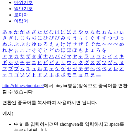
단위기호
일반기호
로마자
아랍어
あ
ぁ
か
が
さ
ざ
た
だ
な
は
ば
ぱ
ま
や
ゃ
ら
わ
ゎ
ん
い
ぃ
き
ぎ
し
じ
ち
ぢ
に
ひ
び
ぴ
み
り
う
ぅ
く
ぐ
す
ず
つ
づ
っ
ぬ
ふ
ぶ
ぷ
む
ゆ
ゅ
る
え
ぇ
け
げ
せ
ぜ
て
で
ね
へ
べ
ぺ
め
れ
お
ぉ
こ
ご
そ
ぞ
と
ど
の
ほ
ぼ
ぽ
も
よ
ょ
ろ
を
ア
ァ
カ
サ
ザ
タ
ダ
ナ
ハ
バ
パ
マ
ヤ
ャ
ラ
ワ
ヮ
ン
イ
ィ
キ
ギ
シ
ジ
チ
ヂ
ニ
ヒ
ビ
ピ
ミ
リ
ウ
ゥ
ク
グ
ス
ズ
ツ
ヅ
ッ
ヌ
フ
ブ
プ
ム
ユ
ュ
ル
エ
ェ
ケ
ゲ
セ
ゼ
テ
デ
ヘ
ベ
ペ
メ
レ
オ
ォ
コ
ゴ
ソ
ゾ
ト
ド
ノ
ホ
ボ
ポ
モ
ヨ
ョ
ロ
ヲ
―
http://chineseinput.net/
에서 pinyin(병음)방식으로 중국어를 변환
할 수 있습니다.
변환된 중국어를 복사하여 사용하시면 됩니다.
예시)
中文 을 입력하시려면
zhongwen
을 입력하시고 space를
누르시면됩니다.