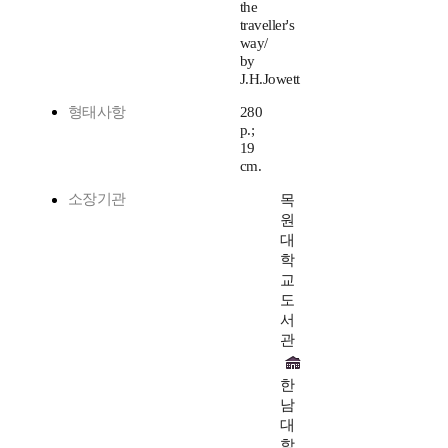
the
traveller's
way/
by
J.H.Jowett
형태사항
280
p.;
19
cm.
소장기관
목
원
대
학
교
도
서
관
한
남
대
학