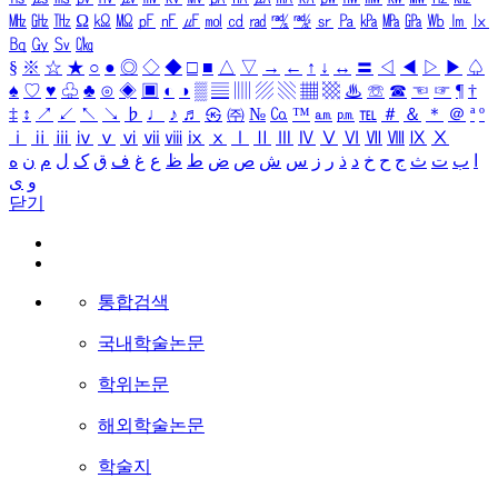
㎒
㎓
㎔
Ω
㏀
㏁
㎊
㎋
㎌
㏖
㏅
㎭
㎮
㎯
㏛
㎩
㎪
㎫
㎬
㏝
㏐
㏓
㏃
㏉
㏜
㏆
§
※
☆
★
○
●
◎
◇
◆
□
■
△
▽
→
←
↑
↓
↔
〓
◁
◀
▷
▶
♤
♠
♡
♥
♧
♣
⊙
◈
▣
◐
◑
▒
▤
▥
▨
▧
▦
▩
♨
☏
☎
☜
☞
¶
†
‡
↕
↗
↙
↖
↘
♭
♩
♪
♬
㉿
㈜
№
㏇
™
㏂
㏘
℡
＃
＆
＊
＠
ª
º
ⅰ
ⅱ
ⅲ
ⅳ
ⅴ
ⅵ
ⅶ
ⅷ
ⅸ
ⅹ
Ⅰ
Ⅱ
Ⅲ
Ⅳ
Ⅴ
Ⅵ
Ⅶ
Ⅷ
Ⅸ
Ⅹ
ا
ب
ت
ث
ج
ح
خ
د
ذ
ر
ز
س
ش
ص
ض
ط
ظ
ع
غ
ف
ق
ک
ل
م
ن
ه
و
ی
닫기
통합검색
국내학술논문
학위논문
해외학술논문
학술지