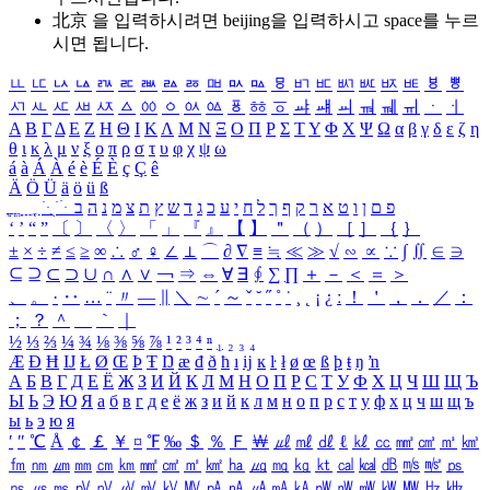
北京 을 입력하시려면
beijing
을 입력하시고 space를 누르
시면 됩니다.
ㅥ
ㅦ
ㅧ
ㅨ
ㅩ
ㅪ
ㅫ
ㅬ
ㅭ
ㅮ
ㅯ
ㅰ
ㅱ
ㅲ
ㅳ
ㅴ
ㅵ
ㅶ
ㅷ
ㅸ
ㅹ
ㅺ
ㅻ
ㅼ
ㅽ
ㅾ
ㅿ
ㆀ
ㆁ
ㆂ
ㆃ
ㆄ
ㆅ
ㆆ
ㆇ
ㆈ
ㆉ
ㆊ
ㆋ
ㆌ
ㆍ
ㆎ
Α
Β
Γ
Δ
Ε
Ζ
Η
Θ
Ι
Κ
Λ
Μ
Ν
Ξ
Ο
Π
Ρ
Σ
Τ
Υ
Φ
Χ
Ψ
Ω
α
β
γ
δ
ε
ζ
η
θ
ι
κ
λ
μ
ν
ξ
ο
π
ρ
σ
τ
υ
φ
χ
ψ
ω
á
à
Á
À
é
è
É
È
ç
Ç
ê
Ä
Ö
Ü
ä
ö
ü
ß
ְ
ֳ
ֲ
ֱ
ָ
ַ
ֵ
ֶ
ִ
ֹ
ּ
ֻ
ׂ
ׁ
ּ
ב
ה
נ
מ
צ
ת
ץ
ש
ד
ג
כ
ע
י
ח
ל
ך
ף
ק
ר
א
ט
ו
ן
ם
פ
‘
’
“
”
〔
〕
〈
〉
「
」
『
』
【
】
＂
（
）
［
］
｛
｝
±
×
÷
≠
≤
≥
∞
∴
♂
♀
∠
⊥
⌒
∂
∇
≡
≒
≪
≫
√
∽
∝
∵
∫
∬
∈
∋
⊆
⊇
⊂
⊃
∪
∩
∧
∨
￢
⇒
⇔
∀
∃
∮
∑
∏
＋
－
＜
＝
＞
、
。
·
‥
…
¨
〃
―
∥
＼
∼
´
～
ˇ
˘
˝
˚
˙
¸
˛
¡
¿
ː
！
＇
，
．
／
：
；
？
＾
＿
｀
｜
½
⅓
⅔
¼
¾
⅛
⅜
⅝
⅞
¹
²
³
⁴
ⁿ
₁
₂
₃
₄
Æ
Ð
Ħ
Ĳ
Ł
Ø
Œ
Þ
Ŧ
Ŋ
æ
đ
ð
ħ
ı
ĳ
ĸ
ŀ
ł
ø
œ
ß
þ
ŧ
ŋ
ŉ
А
Б
В
Г
Д
Е
Ё
Ж
З
И
Й
К
Л
М
Н
О
П
Р
С
Т
У
Ф
Х
Ц
Ч
Ш
Щ
Ъ
Ы
Ь
Э
Ю
Я
а
б
в
г
д
е
ё
ж
з
и
й
к
л
м
н
о
п
р
с
т
у
ф
х
ц
ч
ш
щ
ъ
ы
ь
э
ю
я
′
″
℃
Å
￠
￡
￥
¤
℉
‰
＄
％
Ｆ
￦
㎕
㎖
㎗
ℓ
㎘
㏄
㎣
㎤
㎥
㎦
㎙
㎚
㎛
㎜
㎝
㎞
㎟
㎠
㎡
㎢
㏊
㎍
㎎
㎏
㏏
㎈
㎉
㏈
㎧
㎨
㎰
㎱
㎲
㎳
㎴
㎵
㎶
㎷
㎸
㎹
㎀
㎁
㎂
㎃
㎄
㎺
㎻
㎽
㎾
㎿
㎐
㎑