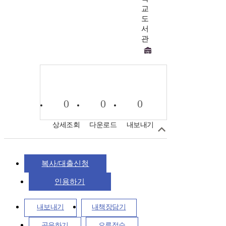
교
도
서
관
0
0
0
상세조회
다운로드
내보내기
복사/대출신청
인용하기
내보내기
내책장담기
공유하기
오류접수