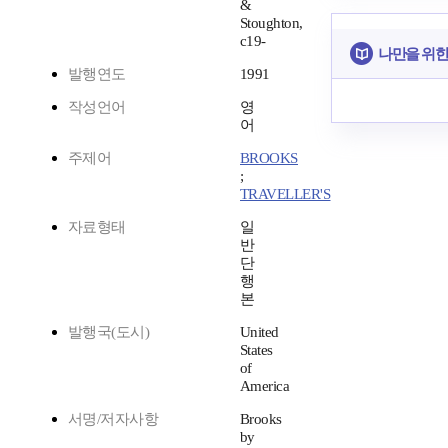
&
Stoughton,
c19-
나만을 위한
발행연도
1991
작성언어
영
어
주제어
BROOKS
;
TRAVELLER'S
자료형태
일
반
단
행
본
발행국(도시)
United
States
of
America
서명/저자사항
Brooks
by