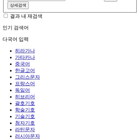
상세검색
결과 내 재검색
인기 검색어
다국어 입력
히라가나
가타카나
중국어
한글고어
그리스문자
프랑스어
독일어
히브리어
괄호기호
학술기호
기술기호
첨자기호
라틴문자
러시아문자