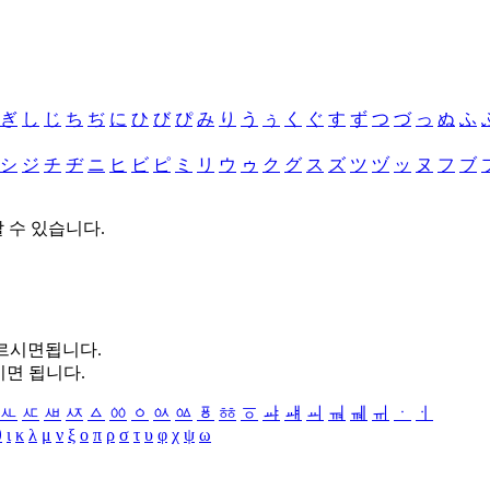
ぎ
し
じ
ち
ぢ
に
ひ
び
ぴ
み
り
う
ぅ
く
ぐ
す
ず
つ
づ
っ
ぬ
ふ
シ
ジ
チ
ヂ
ニ
ヒ
ビ
ピ
ミ
リ
ウ
ゥ
ク
グ
ス
ズ
ツ
ヅ
ッ
ヌ
フ
ブ
할 수 있습니다.
누르시면됩니다.
시면 됩니다.
ㅻ
ㅼ
ㅽ
ㅾ
ㅿ
ㆀ
ㆁ
ㆂ
ㆃ
ㆄ
ㆅ
ㆆ
ㆇ
ㆈ
ㆉ
ㆊ
ㆋ
ㆌ
ㆍ
ㆎ
θ
ι
κ
λ
μ
ν
ξ
ο
π
ρ
σ
τ
υ
φ
χ
ψ
ω