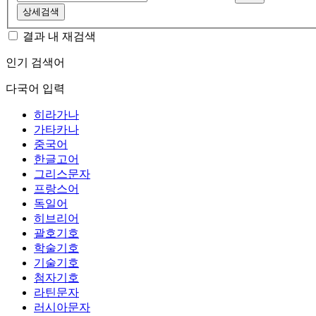
상세검색
결과 내 재검색
인기 검색어
다국어 입력
히라가나
가타카나
중국어
한글고어
그리스문자
프랑스어
독일어
히브리어
괄호기호
학술기호
기술기호
첨자기호
라틴문자
러시아문자