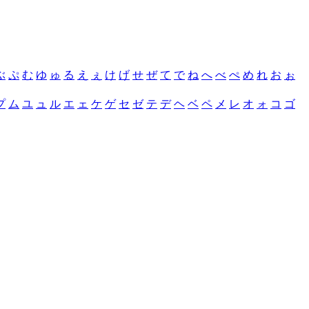
ぶ
ぷ
む
ゆ
ゅ
る
え
ぇ
け
げ
せ
ぜ
て
で
ね
へ
べ
ぺ
め
れ
お
ぉ
プ
ム
ユ
ュ
ル
エ
ェ
ケ
ゲ
セ
ゼ
テ
デ
ヘ
ベ
ペ
メ
レ
オ
ォ
コ
ゴ