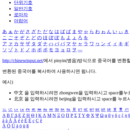
단위기호
일반기호
로마자
아랍어
あ
ぁ
か
が
さ
ざ
た
だ
な
は
ば
ぱ
ま
や
ゃ
ら
わ
ゎ
ん
い
ぃ
き
こ
ご
そ
ぞ
と
ど
の
ほ
ぼ
ぽ
も
よ
ょ
ろ
を
ア
ァ
カ
サ
ザ
タ
ダ
ナ
ハ
バ
パ
マ
ヤ
ャ
ラ
ワ
ヮ
ン
イ
ィ
キ
ギ
ソ
ゾ
ト
ド
ノ
ホ
ボ
ポ
モ
ヨ
ョ
ロ
ヲ
―
http://chineseinput.net/
에서 pinyin(병음)방식으로 중국어를 변환
변환된 중국어를 복사하여 사용하시면 됩니다.
예시)
中文 을 입력하시려면
zhongwen
을 입력하시고 space를
北京 을 입력하시려면
beijing
을 입력하시고 space를 누르
ㅥ
ㅦ
ㅧ
ㅨ
ㅩ
ㅪ
ㅫ
ㅬ
ㅭ
ㅮ
ㅯ
ㅰ
ㅱ
ㅲ
ㅳ
ㅴ
ㅵ
ㅶ
ㅷ
ㅸ
ㅹ
ㅺ
Α
Β
Γ
Δ
Ε
Ζ
Η
Θ
Ι
Κ
Λ
Μ
Ν
Ξ
Ο
Π
Ρ
Σ
Τ
Υ
Φ
Χ
Ψ
Ω
α
β
γ
δ
ε
ζ
η
á
à
Á
À
é
è
É
È
ç
Ç
ê
Ä
Ö
Ü
ä
ö
ü
ß