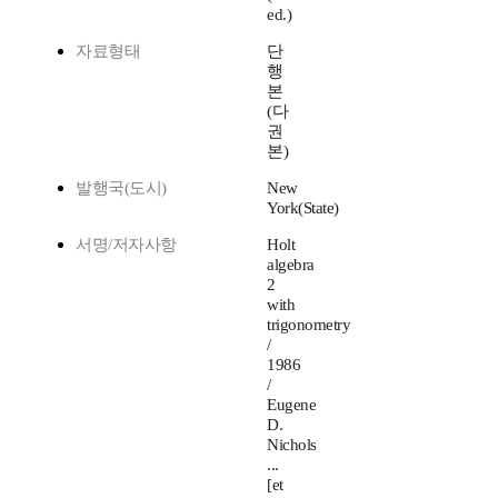
ed.)
자료형태
단
행
본
(다
권
본)
발행국(도시)
New
York(State)
서명/저자사항
Holt
algebra
2
with
trigonometry
/
1986
/
Eugene
D.
Nichols
...
[et