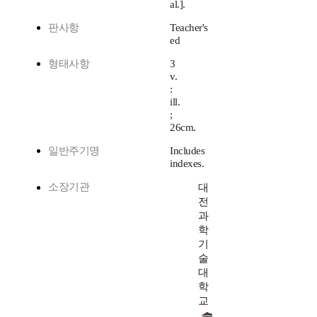
al.].
판사항
Teacher's
ed
형태사항
3
v.
:
ill.
;
26cm.
일반주기명
Includes
indexes.
소장기관
대
전
과
학
기
술
대
학
교