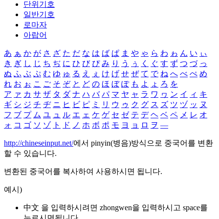
단위기호
일반기호
로마자
아랍어
あ
ぁ
か
が
さ
ざ
た
だ
な
は
ば
ぱ
ま
や
ゃ
ら
わ
ゎ
ん
い
ぃ
き
ぎ
し
じ
ち
ぢ
に
ひ
び
ぴ
み
り
う
ぅ
く
ぐ
す
ず
つ
づ
っ
ぬ
ふ
ぶ
ぷ
む
ゆ
ゅ
る
え
ぇ
け
げ
せ
ぜ
て
で
ね
へ
べ
ぺ
め
れ
お
ぉ
こ
ご
そ
ぞ
と
ど
の
ほ
ぼ
ぽ
も
よ
ょ
ろ
を
ア
ァ
カ
サ
ザ
タ
ダ
ナ
ハ
バ
パ
マ
ヤ
ャ
ラ
ワ
ヮ
ン
イ
ィ
キ
ギ
シ
ジ
チ
ヂ
ニ
ヒ
ビ
ピ
ミ
リ
ウ
ゥ
ク
グ
ス
ズ
ツ
ヅ
ッ
ヌ
フ
ブ
プ
ム
ユ
ュ
ル
エ
ェ
ケ
ゲ
セ
ゼ
テ
デ
ヘ
ベ
ペ
メ
レ
オ
ォ
コ
ゴ
ソ
ゾ
ト
ド
ノ
ホ
ボ
ポ
モ
ヨ
ョ
ロ
ヲ
―
http://chineseinput.net/
에서 pinyin(병음)방식으로 중국어를 변환
할 수 있습니다.
변환된 중국어를 복사하여 사용하시면 됩니다.
예시)
中文 을 입력하시려면
zhongwen
을 입력하시고 space를
누르시면됩니다.