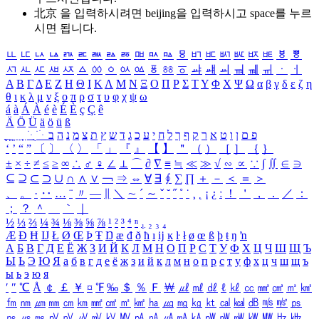
北京 을 입력하시려면
beijing
을 입력하시고 space를 누르
시면 됩니다.
ㅥ
ㅦ
ㅧ
ㅨ
ㅩ
ㅪ
ㅫ
ㅬ
ㅭ
ㅮ
ㅯ
ㅰ
ㅱ
ㅲ
ㅳ
ㅴ
ㅵ
ㅶ
ㅷ
ㅸ
ㅹ
ㅺ
ㅻ
ㅼ
ㅽ
ㅾ
ㅿ
ㆀ
ㆁ
ㆂ
ㆃ
ㆄ
ㆅ
ㆆ
ㆇ
ㆈ
ㆉ
ㆊ
ㆋ
ㆌ
ㆍ
ㆎ
Α
Β
Γ
Δ
Ε
Ζ
Η
Θ
Ι
Κ
Λ
Μ
Ν
Ξ
Ο
Π
Ρ
Σ
Τ
Υ
Φ
Χ
Ψ
Ω
α
β
γ
δ
ε
ζ
η
θ
ι
κ
λ
μ
ν
ξ
ο
π
ρ
σ
τ
υ
φ
χ
ψ
ω
á
à
Á
À
é
è
É
È
ç
Ç
ê
Ä
Ö
Ü
ä
ö
ü
ß
ְ
ֳ
ֲ
ֱ
ָ
ַ
ֵ
ֶ
ִ
ֹ
ּ
ֻ
ׂ
ׁ
ּ
ב
ה
נ
מ
צ
ת
ץ
ש
ד
ג
כ
ע
י
ח
ל
ך
ף
ק
ר
א
ט
ו
ן
ם
פ
‘
’
“
”
〔
〕
〈
〉
「
」
『
』
【
】
＂
（
）
［
］
｛
｝
±
×
÷
≠
≤
≥
∞
∴
♂
♀
∠
⊥
⌒
∂
∇
≡
≒
≪
≫
√
∽
∝
∵
∫
∬
∈
∋
⊆
⊇
⊂
⊃
∪
∩
∧
∨
￢
⇒
⇔
∀
∃
∮
∑
∏
＋
－
＜
＝
＞
、
。
·
‥
…
¨
〃
―
∥
＼
∼
´
～
ˇ
˘
˝
˚
˙
¸
˛
¡
¿
ː
！
＇
，
．
／
：
；
？
＾
＿
｀
｜
½
⅓
⅔
¼
¾
⅛
⅜
⅝
⅞
¹
²
³
⁴
ⁿ
₁
₂
₃
₄
Æ
Ð
Ħ
Ĳ
Ł
Ø
Œ
Þ
Ŧ
Ŋ
æ
đ
ð
ħ
ı
ĳ
ĸ
ŀ
ł
ø
œ
ß
þ
ŧ
ŋ
ŉ
А
Б
В
Г
Д
Е
Ё
Ж
З
И
Й
К
Л
М
Н
О
П
Р
С
Т
У
Ф
Х
Ц
Ч
Ш
Щ
Ъ
Ы
Ь
Э
Ю
Я
а
б
в
г
д
е
ё
ж
з
и
й
к
л
м
н
о
п
р
с
т
у
ф
х
ц
ч
ш
щ
ъ
ы
ь
э
ю
я
′
″
℃
Å
￠
￡
￥
¤
℉
‰
＄
％
Ｆ
￦
㎕
㎖
㎗
ℓ
㎘
㏄
㎣
㎤
㎥
㎦
㎙
㎚
㎛
㎜
㎝
㎞
㎟
㎠
㎡
㎢
㏊
㎍
㎎
㎏
㏏
㎈
㎉
㏈
㎧
㎨
㎰
㎱
㎲
㎳
㎴
㎵
㎶
㎷
㎸
㎹
㎀
㎁
㎂
㎃
㎄
㎺
㎻
㎽
㎾
㎿
㎐
㎑