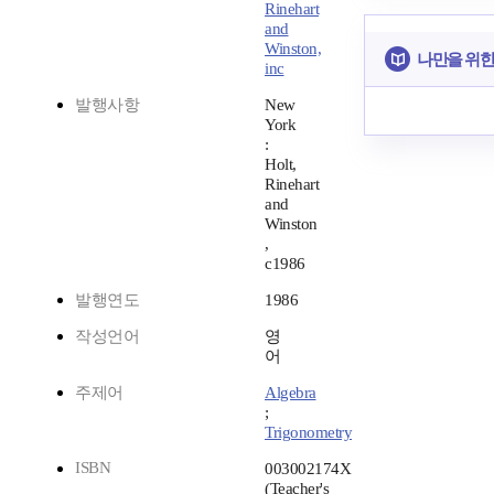
Rinehart
and
Winston,
나만을 위한
inc
발행사항
New
York
:
Holt,
Rinehart
and
Winston
,
c1986
발행연도
1986
작성언어
영
어
주제어
Algebra
;
Trigonometry
ISBN
003002174X
(Teacher's