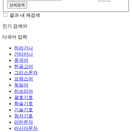
상세검색
결과 내 재검색
인기 검색어
다국어 입력
히라가나
가타카나
중국어
한글고어
그리스문자
프랑스어
독일어
히브리어
괄호기호
학술기호
기술기호
첨자기호
라틴문자
러시아문자