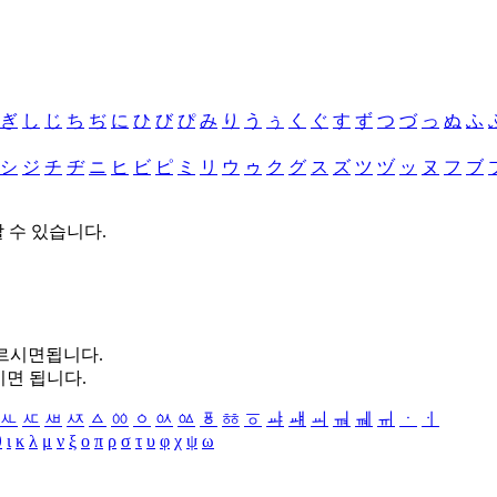
ぎ
し
じ
ち
ぢ
に
ひ
び
ぴ
み
り
う
ぅ
く
ぐ
す
ず
つ
づ
っ
ぬ
ふ
シ
ジ
チ
ヂ
ニ
ヒ
ビ
ピ
ミ
リ
ウ
ゥ
ク
グ
ス
ズ
ツ
ヅ
ッ
ヌ
フ
ブ
할 수 있습니다.
누르시면됩니다.
시면 됩니다.
ㅻ
ㅼ
ㅽ
ㅾ
ㅿ
ㆀ
ㆁ
ㆂ
ㆃ
ㆄ
ㆅ
ㆆ
ㆇ
ㆈ
ㆉ
ㆊ
ㆋ
ㆌ
ㆍ
ㆎ
θ
ι
κ
λ
μ
ν
ξ
ο
π
ρ
σ
τ
υ
φ
χ
ψ
ω