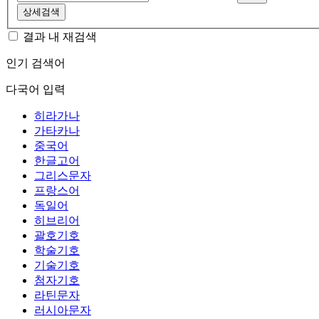
상세검색
결과 내 재검색
인기 검색어
다국어 입력
히라가나
가타카나
중국어
한글고어
그리스문자
프랑스어
독일어
히브리어
괄호기호
학술기호
기술기호
첨자기호
라틴문자
러시아문자