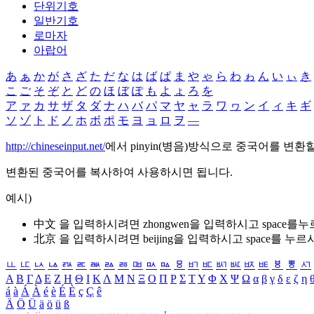
단위기호
일반기호
로마자
아랍어
あ
ぁ
か
が
さ
ざ
た
だ
な
は
ば
ぱ
ま
や
ゃ
ら
わ
ゎ
ん
い
ぃ
き
こ
ご
そ
ぞ
と
ど
の
ほ
ぼ
ぽ
も
よ
ょ
ろ
を
ア
ァ
カ
サ
ザ
タ
ダ
ナ
ハ
バ
パ
マ
ヤ
ャ
ラ
ワ
ヮ
ン
イ
ィ
キ
ギ
ソ
ゾ
ト
ド
ノ
ホ
ボ
ポ
モ
ヨ
ョ
ロ
ヲ
―
http://chineseinput.net/
에서 pinyin(병음)방식으로 중국어를 변환
변환된 중국어를 복사하여 사용하시면 됩니다.
예시)
中文 을 입력하시려면
zhongwen
을 입력하시고 space를
北京 을 입력하시려면
beijing
을 입력하시고 space를 누르
ㅥ
ㅦ
ㅧ
ㅨ
ㅩ
ㅪ
ㅫ
ㅬ
ㅭ
ㅮ
ㅯ
ㅰ
ㅱ
ㅲ
ㅳ
ㅴ
ㅵ
ㅶ
ㅷ
ㅸ
ㅹ
ㅺ
Α
Β
Γ
Δ
Ε
Ζ
Η
Θ
Ι
Κ
Λ
Μ
Ν
Ξ
Ο
Π
Ρ
Σ
Τ
Υ
Φ
Χ
Ψ
Ω
α
β
γ
δ
ε
ζ
η
á
à
Á
À
é
è
É
È
ç
Ç
ê
Ä
Ö
Ü
ä
ö
ü
ß