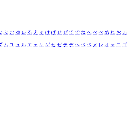
ぶ
ぷ
む
ゆ
ゅ
る
え
ぇ
け
げ
せ
ぜ
て
で
ね
へ
べ
ぺ
め
れ
お
ぉ
プ
ム
ユ
ュ
ル
エ
ェ
ケ
ゲ
セ
ゼ
テ
デ
ヘ
ベ
ペ
メ
レ
オ
ォ
コ
ゴ