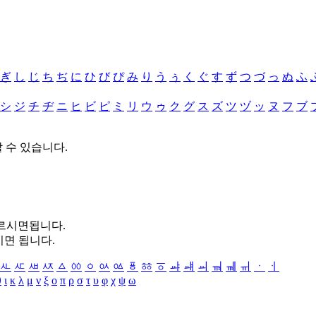
ぎ
し
じ
ち
ぢ
に
ひ
び
ぴ
み
り
う
ぅ
く
ぐ
す
ず
つ
づ
っ
ぬ
ふ
シ
ジ
チ
ヂ
ニ
ヒ
ビ
ピ
ミ
リ
ウ
ゥ
ク
グ
ス
ズ
ツ
ヅ
ッ
ヌ
フ
ブ
할 수 있습니다.
누르시면됩니다.
시면 됩니다.
ㅻ
ㅼ
ㅽ
ㅾ
ㅿ
ㆀ
ㆁ
ㆂ
ㆃ
ㆄ
ㆅ
ㆆ
ㆇ
ㆈ
ㆉ
ㆊ
ㆋ
ㆌ
ㆍ
ㆎ
θ
ι
κ
λ
μ
ν
ξ
ο
π
ρ
σ
τ
υ
φ
χ
ψ
ω