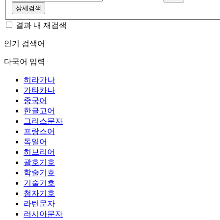
상세검색
결과 내 재검색
인기 검색어
다국어 입력
히라가나
가타카나
중국어
한글고어
그리스문자
프랑스어
독일어
히브리어
괄호기호
학술기호
기술기호
첨자기호
라틴문자
러시아문자