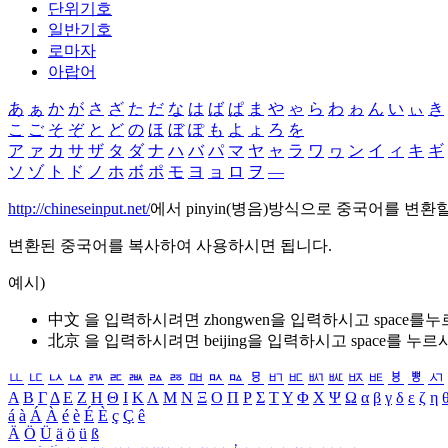
단위기호
일반기호
로마자
아랍어
あ
ぁ
か
が
さ
ざ
た
だ
な
は
ば
ぱ
ま
や
ゃ
ら
わ
ゎ
ん
い
ぃ
き
こ
ご
そ
ぞ
と
ど
の
ほ
ぼ
ぽ
も
よ
ょ
ろ
を
ア
ァ
カ
サ
ザ
タ
ダ
ナ
ハ
バ
パ
マ
ヤ
ャ
ラ
ワ
ヮ
ン
イ
ィ
キ
ギ
ソ
ゾ
ト
ド
ノ
ホ
ボ
ポ
モ
ヨ
ョ
ロ
ヲ
―
http://chineseinput.net/
에서 pinyin(병음)방식으로 중국어를 변환
변환된 중국어를 복사하여 사용하시면 됩니다.
예시)
中文 을 입력하시려면
zhongwen
을 입력하시고 space를
北京 을 입력하시려면
beijing
을 입력하시고 space를 누르
ㅥ
ㅦ
ㅧ
ㅨ
ㅩ
ㅪ
ㅫ
ㅬ
ㅭ
ㅮ
ㅯ
ㅰ
ㅱ
ㅲ
ㅳ
ㅴ
ㅵ
ㅶ
ㅷ
ㅸ
ㅹ
ㅺ
Α
Β
Γ
Δ
Ε
Ζ
Η
Θ
Ι
Κ
Λ
Μ
Ν
Ξ
Ο
Π
Ρ
Σ
Τ
Υ
Φ
Χ
Ψ
Ω
α
β
γ
δ
ε
ζ
η
á
à
Á
À
é
è
É
È
ç
Ç
ê
Ä
Ö
Ü
ä
ö
ü
ß