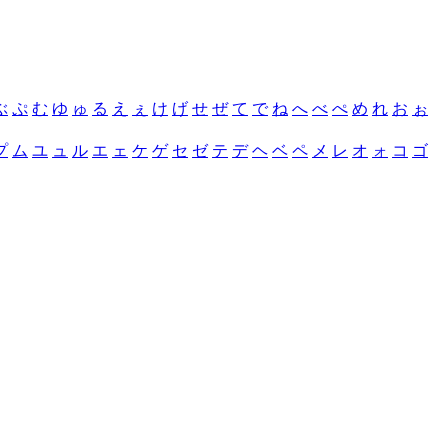
ぶ
ぷ
む
ゆ
ゅ
る
え
ぇ
け
げ
せ
ぜ
て
で
ね
へ
べ
ぺ
め
れ
お
ぉ
プ
ム
ユ
ュ
ル
エ
ェ
ケ
ゲ
セ
ゼ
テ
デ
ヘ
ベ
ペ
メ
レ
オ
ォ
コ
ゴ