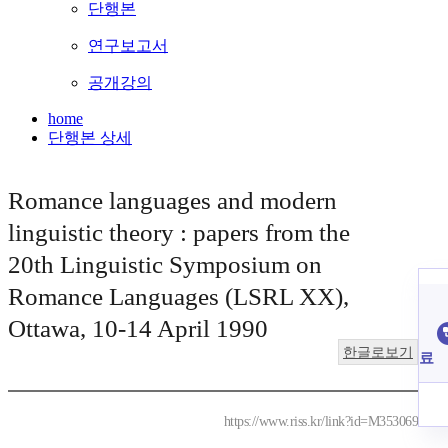
단행본
연구보고서
공개강의
home
단행본 상세
Romance languages and modern
linguistic theory : papers from the
20th Linguistic Symposium on
Romance Languages (LSRL XX),
Ottawa, 10-14 April 1990
한글로보기
료
https://www.riss.kr/link?id=M353069