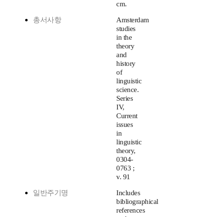
cm.
총서사항
Amsterdam
studies
in the
theory
and
history
of
linguistic
science.
Series
IV,
Current
issues
in
linguistic
theory,
0304-
0763 ;
v. 91
일반주기명
Includes
bibliographical
references