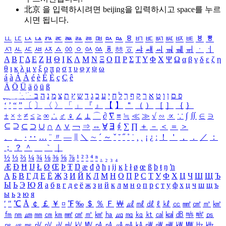
北京 을 입력하시려면
beijing
을 입력하시고 space를 누르
시면 됩니다.
ㅥ
ㅦ
ㅧ
ㅨ
ㅩ
ㅪ
ㅫ
ㅬ
ㅭ
ㅮ
ㅯ
ㅰ
ㅱ
ㅲ
ㅳ
ㅴ
ㅵ
ㅶ
ㅷ
ㅸ
ㅹ
ㅺ
ㅻ
ㅼ
ㅽ
ㅾ
ㅿ
ㆀ
ㆁ
ㆂ
ㆃ
ㆄ
ㆅ
ㆆ
ㆇ
ㆈ
ㆉ
ㆊ
ㆋ
ㆌ
ㆍ
ㆎ
Α
Β
Γ
Δ
Ε
Ζ
Η
Θ
Ι
Κ
Λ
Μ
Ν
Ξ
Ο
Π
Ρ
Σ
Τ
Υ
Φ
Χ
Ψ
Ω
α
β
γ
δ
ε
ζ
η
θ
ι
κ
λ
μ
ν
ξ
ο
π
ρ
σ
τ
υ
φ
χ
ψ
ω
á
à
Á
À
é
è
É
È
ç
Ç
ê
Ä
Ö
Ü
ä
ö
ü
ß
ְ
ֳ
ֲ
ֱ
ָ
ַ
ֵ
ֶ
ִ
ֹ
ּ
ֻ
ׂ
ׁ
ּ
ב
ה
נ
מ
צ
ת
ץ
ש
ד
ג
כ
ע
י
ח
ל
ך
ף
ק
ר
א
ט
ו
ן
ם
פ
‘
’
“
”
〔
〕
〈
〉
「
」
『
』
【
】
＂
（
）
［
］
｛
｝
±
×
÷
≠
≤
≥
∞
∴
♂
♀
∠
⊥
⌒
∂
∇
≡
≒
≪
≫
√
∽
∝
∵
∫
∬
∈
∋
⊆
⊇
⊂
⊃
∪
∩
∧
∨
￢
⇒
⇔
∀
∃
∮
∑
∏
＋
－
＜
＝
＞
、
。
·
‥
…
¨
〃
―
∥
＼
∼
´
～
ˇ
˘
˝
˚
˙
¸
˛
¡
¿
ː
！
＇
，
．
／
：
；
？
＾
＿
｀
｜
½
⅓
⅔
¼
¾
⅛
⅜
⅝
⅞
¹
²
³
⁴
ⁿ
₁
₂
₃
₄
Æ
Ð
Ħ
Ĳ
Ł
Ø
Œ
Þ
Ŧ
Ŋ
æ
đ
ð
ħ
ı
ĳ
ĸ
ŀ
ł
ø
œ
ß
þ
ŧ
ŋ
ŉ
А
Б
В
Г
Д
Е
Ё
Ж
З
И
Й
К
Л
М
Н
О
П
Р
С
Т
У
Ф
Х
Ц
Ч
Ш
Щ
Ъ
Ы
Ь
Э
Ю
Я
а
б
в
г
д
е
ё
ж
з
и
й
к
л
м
н
о
п
р
с
т
у
ф
х
ц
ч
ш
щ
ъ
ы
ь
э
ю
я
′
″
℃
Å
￠
￡
￥
¤
℉
‰
＄
％
Ｆ
￦
㎕
㎖
㎗
ℓ
㎘
㏄
㎣
㎤
㎥
㎦
㎙
㎚
㎛
㎜
㎝
㎞
㎟
㎠
㎡
㎢
㏊
㎍
㎎
㎏
㏏
㎈
㎉
㏈
㎧
㎨
㎰
㎱
㎲
㎳
㎴
㎵
㎶
㎷
㎸
㎹
㎀
㎁
㎂
㎃
㎄
㎺
㎻
㎽
㎾
㎿
㎐
㎑