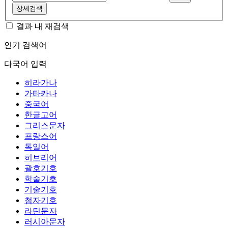
상세검색
결과 내 재검색
인기 검색어
다국어 입력
히라가나
가타카나
중국어
한글고어
그리스문자
프랑스어
독일어
히브리어
괄호기호
학술기호
기술기호
첨자기호
라틴문자
러시아문자