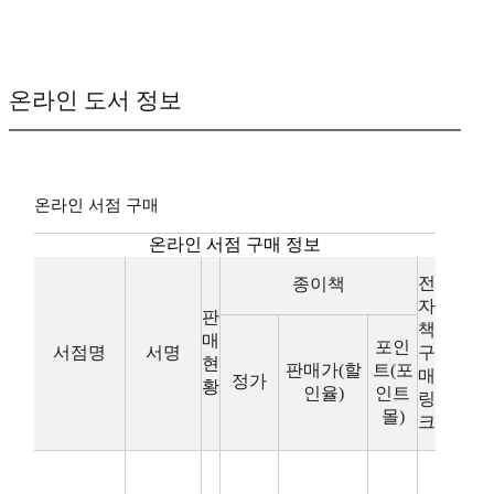
온라인 도서 정보
온라인 서점 구매
온라인 서점 구매 정보
전
종이책
자
판
책
매
포인
서점명
서명
구
현
판매가(할
트(포
매
정가
황
인율)
인트
링
몰)
크