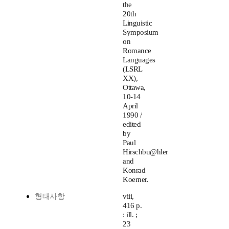
the
20th
Linguistic
Symposium
on
Romance
Languages
(LSRL
XX),
Ottawa,
10-14
April
1990 /
edited
by
Paul
Hirschbu@hler
and
Konrad
Koerner.
형태사항
viii,
416 p.
: ill. ;
23