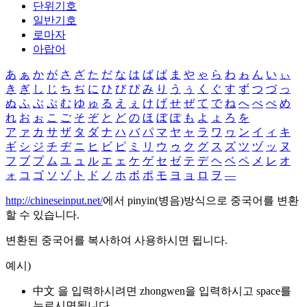
단위기호
일반기호
로마자
아랍어
あ
ぁ
か
が
さ
ざ
た
だ
な
は
ば
ぱ
ま
や
ゃ
ら
わ
ゎ
ん
い
ぃ
き
ぎ
し
じ
ち
ぢ
に
ひ
び
ぴ
み
り
う
ぅ
く
ぐ
す
ず
つ
づ
っ
ぬ
ふ
ぶ
ぷ
む
ゆ
ゅ
る
え
ぇ
け
げ
せ
ぜ
て
で
ね
へ
べ
ぺ
め
れ
お
ぉ
こ
ご
そ
ぞ
と
ど
の
ほ
ぼ
ぽ
も
よ
ょ
ろ
を
ア
ァ
カ
サ
ザ
タ
ダ
ナ
ハ
バ
パ
マ
ヤ
ャ
ラ
ワ
ヮ
ン
イ
ィ
キ
ギ
シ
ジ
チ
ヂ
ニ
ヒ
ビ
ピ
ミ
リ
ウ
ゥ
ク
グ
ス
ズ
ツ
ヅ
ッ
ヌ
フ
ブ
プ
ム
ユ
ュ
ル
エ
ェ
ケ
ゲ
セ
ゼ
テ
デ
ヘ
ベ
ペ
メ
レ
オ
ォ
コ
ゴ
ソ
ゾ
ト
ド
ノ
ホ
ボ
ポ
モ
ヨ
ョ
ロ
ヲ
―
http://chineseinput.net/
에서 pinyin(병음)방식으로 중국어를 변환
할 수 있습니다.
변환된 중국어를 복사하여 사용하시면 됩니다.
예시)
中文 을 입력하시려면
zhongwen
을 입력하시고 space를
누르시면됩니다.