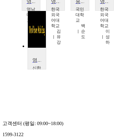
영어학의이해
영어학개론 1
응용영어학
영어학 개론(2)
영남
한국
국민
한국
대학
외국
대학
외국
교
어대
교
어대
윤
학교
백
학교
규
김
순
이
철
유
도
성
강
하
영어학개론
신한
대학
교
전
현
주
고객센터 (평일: 09:00~18:00)
1599-3122