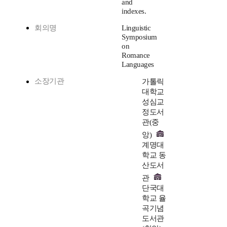
and
indexes.
회의명
Linguistic
Symposium
on
Romance
Languages
소장기관
가톨릭
대학교
성심교
정도서
관(중
앙)
계명대
학교 동
산도서
관
단국대
학교 율
곡기념
도서관