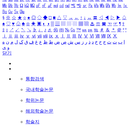
㎒
㎓
㎔
Ω
㏀
㏁
㎊
㎋
㎌
㏖
㏅
㎭
㎮
㎯
㏛
㎩
㎪
㎫
㎬
㏝
㏐
㏓
㏃
㏉
㏜
㏆
§
※
☆
★
○
●
◎
◇
◆
□
■
△
▽
→
←
↑
↓
↔
〓
◁
◀
▷
▶
♤
♠
♡
♥
♧
♣
⊙
◈
▣
◐
◑
▒
▤
▥
▨
▧
▦
▩
♨
☏
☎
☜
☞
¶
†
‡
↕
↗
↙
↖
↘
♭
♩
♪
♬
㉿
㈜
№
㏇
™
㏂
㏘
℡
＃
＆
＊
＠
ª
º
ⅰ
ⅱ
ⅲ
ⅳ
ⅴ
ⅵ
ⅶ
ⅷ
ⅸ
ⅹ
Ⅰ
Ⅱ
Ⅲ
Ⅳ
Ⅴ
Ⅵ
Ⅶ
Ⅷ
Ⅸ
Ⅹ
ا
ب
ت
ث
ج
ح
خ
د
ذ
ر
ز
س
ش
ص
ض
ط
ظ
ع
غ
ف
ق
ک
ل
م
ن
ه
و
ی
닫기
통합검색
국내학술논문
학위논문
해외학술논문
학술지