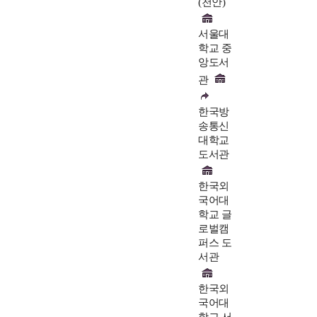
(천안)
서울대
학교 중
앙도서
관
한국방
송통신
대학교
도서관
한국외
국어대
학교 글
로벌캠
퍼스 도
서관
한국외
국어대