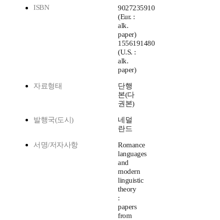
ISBN
9027235910
(Eur. :
alk.
paper)
1556191480
(U.S. :
alk.
paper)
자료형태
단행
본(다
권본)
발행국(도시)
네덜
란드
서명/저자사항
Romance
languages
and
modern
linguistic
theory
:
papers
from