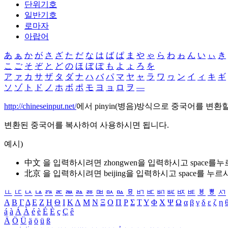
단위기호
일반기호
로마자
아랍어
あ
ぁ
か
が
さ
ざ
た
だ
な
は
ば
ぱ
ま
や
ゃ
ら
わ
ゎ
ん
い
ぃ
き
こ
ご
そ
ぞ
と
ど
の
ほ
ぼ
ぽ
も
よ
ょ
ろ
を
ア
ァ
カ
サ
ザ
タ
ダ
ナ
ハ
バ
パ
マ
ヤ
ャ
ラ
ワ
ヮ
ン
イ
ィ
キ
ギ
ソ
ゾ
ト
ド
ノ
ホ
ボ
ポ
モ
ヨ
ョ
ロ
ヲ
―
http://chineseinput.net/
에서 pinyin(병음)방식으로 중국어를 변환
변환된 중국어를 복사하여 사용하시면 됩니다.
예시)
中文 을 입력하시려면
zhongwen
을 입력하시고 space를
北京 을 입력하시려면
beijing
을 입력하시고 space를 누르
ㅥ
ㅦ
ㅧ
ㅨ
ㅩ
ㅪ
ㅫ
ㅬ
ㅭ
ㅮ
ㅯ
ㅰ
ㅱ
ㅲ
ㅳ
ㅴ
ㅵ
ㅶ
ㅷ
ㅸ
ㅹ
ㅺ
Α
Β
Γ
Δ
Ε
Ζ
Η
Θ
Ι
Κ
Λ
Μ
Ν
Ξ
Ο
Π
Ρ
Σ
Τ
Υ
Φ
Χ
Ψ
Ω
α
β
γ
δ
ε
ζ
η
á
à
Á
À
é
è
É
È
ç
Ç
ê
Ä
Ö
Ü
ä
ö
ü
ß