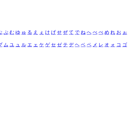
ぶ
ぷ
む
ゆ
ゅ
る
え
ぇ
け
げ
せ
ぜ
て
で
ね
へ
べ
ぺ
め
れ
お
ぉ
プ
ム
ユ
ュ
ル
エ
ェ
ケ
ゲ
セ
ゼ
テ
デ
ヘ
ベ
ペ
メ
レ
オ
ォ
コ
ゴ