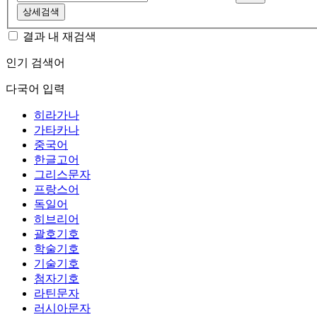
상세검색
결과 내 재검색
인기 검색어
다국어 입력
히라가나
가타카나
중국어
한글고어
그리스문자
프랑스어
독일어
히브리어
괄호기호
학술기호
기술기호
첨자기호
라틴문자
러시아문자