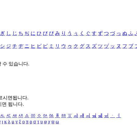
ぎ
し
じ
ち
ぢ
に
ひ
び
ぴ
み
り
う
ぅ
く
ぐ
す
ず
つ
づ
っ
ぬ
ふ
シ
ジ
チ
ヂ
ニ
ヒ
ビ
ピ
ミ
リ
ウ
ゥ
ク
グ
ス
ズ
ツ
ヅ
ッ
ヌ
フ
ブ
할 수 있습니다.
누르시면됩니다.
시면 됩니다.
ㅻ
ㅼ
ㅽ
ㅾ
ㅿ
ㆀ
ㆁ
ㆂ
ㆃ
ㆄ
ㆅ
ㆆ
ㆇ
ㆈ
ㆉ
ㆊ
ㆋ
ㆌ
ㆍ
ㆎ
θ
ι
κ
λ
μ
ν
ξ
ο
π
ρ
σ
τ
υ
φ
χ
ψ
ω