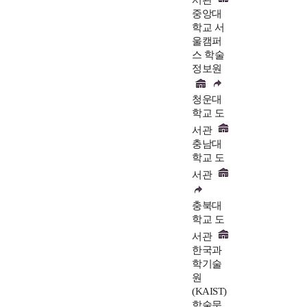
중앙대
학교 서
울캠퍼
스 학술
정보원
청운대
학교 도
서관
충남대
학교 도
서관
충북대
학교 도
서관
한국과
학기술
원
(KAIST)
학술문