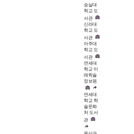
숭실대
학교 도
서관
신라대
학교 도
서관
아주대
학교 도
서관
연세대
학교 미
래학술
정보원
연세대
학교 학
술문화
처 도서
관
울산과