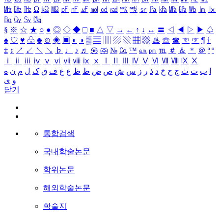
㎒
㎓
㎔
Ω
㏀
㏁
㎊
㎋
㎌
㏖
㏅
㎭
㎮
㎯
㏛
㎩
㎪
㎫
㎬
㏝
㏐
㏓
㏃
㏉
㏜
㏆
§
※
☆
★
○
●
◎
◇
◆
□
■
△
▽
→
←
↑
↓
↔
〓
◁
◀
▷
▶
♤
♠
♡
♥
♧
♣
⊙
◈
▣
◐
◑
▒
▤
▥
▨
▧
▦
▩
♨
☏
☎
☜
☞
¶
†
‡
↕
↗
↙
↖
↘
♭
♩
♪
♬
㉿
㈜
№
㏇
™
㏂
㏘
℡
＃
＆
＊
＠
ª
º
ⅰ
ⅱ
ⅲ
ⅳ
ⅴ
ⅵ
ⅶ
ⅷ
ⅸ
ⅹ
Ⅰ
Ⅱ
Ⅲ
Ⅳ
Ⅴ
Ⅵ
Ⅶ
Ⅷ
Ⅸ
Ⅹ
ا
ب
ت
ث
ج
ح
خ
د
ذ
ر
ز
س
ش
ص
ض
ط
ظ
ع
غ
ف
ق
ک
ل
م
ن
ه
و
ی
닫기
통합검색
국내학술논문
학위논문
해외학술논문
학술지