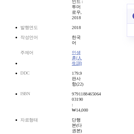
인드 :
투머
로우,
2018
발행연도
2018
작성언어
한국
어
주제어
인생
훈[人
生訓]
DDC
179.9
판사
항(22)
ISBN
9791188465064
03190
:
₩14,000
자료형태
단행
본(다
권본)