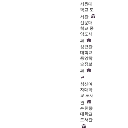
서원대
학교 도
서관
선문대
학교 중
앙도서
관
성균관
대학교
중앙학
술정보
관
성신여
자대학
교 도서
관
순천향
대학교
도서관