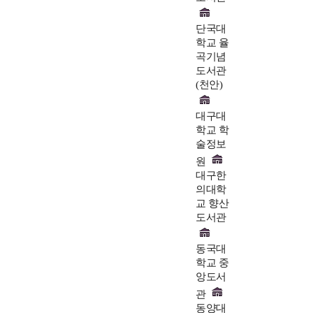
단국대
학교 율
곡기념
도서관
(천안)
대구대
학교 학
술정보
원
대구한
의대학
교 향산
도서관
동국대
학교 중
앙도서
관
동양대