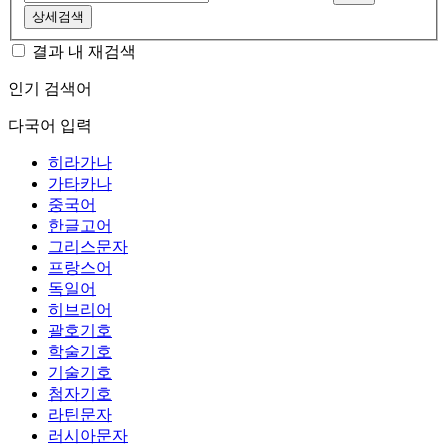
상세검색
결과 내 재검색
인기 검색어
다국어 입력
히라가나
가타카나
중국어
한글고어
그리스문자
프랑스어
독일어
히브리어
괄호기호
학술기호
기술기호
첨자기호
라틴문자
러시아문자