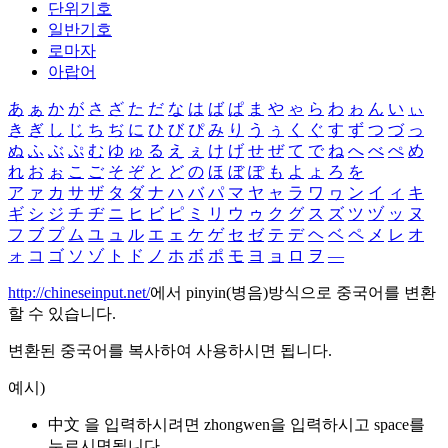
단위기호
일반기호
로마자
아랍어
あ
ぁ
か
が
さ
ざ
た
だ
な
は
ば
ぱ
ま
や
ゃ
ら
わ
ゎ
ん
い
ぃ
き
ぎ
し
じ
ち
ぢ
に
ひ
び
ぴ
み
り
う
ぅ
く
ぐ
す
ず
つ
づ
っ
ぬ
ふ
ぶ
ぷ
む
ゆ
ゅ
る
え
ぇ
け
げ
せ
ぜ
て
で
ね
へ
べ
ぺ
め
れ
お
ぉ
こ
ご
そ
ぞ
と
ど
の
ほ
ぼ
ぽ
も
よ
ょ
ろ
を
ア
ァ
カ
サ
ザ
タ
ダ
ナ
ハ
バ
パ
マ
ヤ
ャ
ラ
ワ
ヮ
ン
イ
ィ
キ
ギ
シ
ジ
チ
ヂ
ニ
ヒ
ビ
ピ
ミ
リ
ウ
ゥ
ク
グ
ス
ズ
ツ
ヅ
ッ
ヌ
フ
ブ
プ
ム
ユ
ュ
ル
エ
ェ
ケ
ゲ
セ
ゼ
テ
デ
ヘ
ベ
ペ
メ
レ
オ
ォ
コ
ゴ
ソ
ゾ
ト
ド
ノ
ホ
ボ
ポ
モ
ヨ
ョ
ロ
ヲ
―
http://chineseinput.net/
에서 pinyin(병음)방식으로 중국어를 변환
할 수 있습니다.
변환된 중국어를 복사하여 사용하시면 됩니다.
예시)
中文 을 입력하시려면
zhongwen
을 입력하시고 space를
누르시면됩니다.