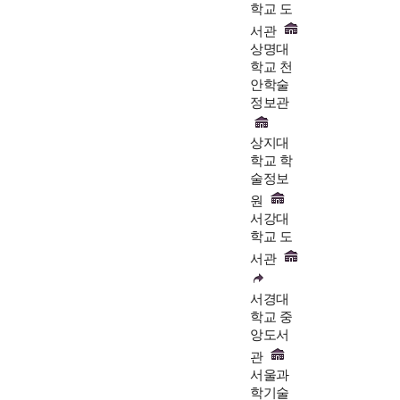
학교 도
서관
상명대
학교 천
안학술
정보관
상지대
학교 학
술정보
원
서강대
학교 도
서관
서경대
학교 중
앙도서
관
서울과
학기술