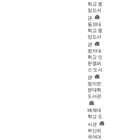
학교 중
앙도서
관
동의대
학교 중
앙도서
관
명지대
학교 인
문캠퍼
스 도서
관
명지전
문대학
도서관
배재대
학교 도
서관
부산외
국어대