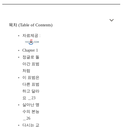
목차 (Table of Contents)
자료제공 :
Chapter 1
정글로 돌
아간 표범
처럼
이 표범은
다른 표범
하고 달라
요 ＿23
살아난 맹
수의 본능
＿26
다시는 교