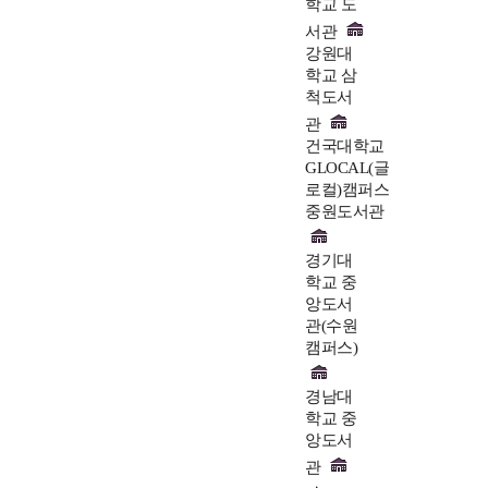
학교 도
서관
강원대
학교 삼
척도서
관
건국대학교
GLOCAL(글
로컬)캠퍼스
중원도서관
경기대
학교 중
앙도서
관(수원
캠퍼스)
경남대
학교 중
앙도서
관