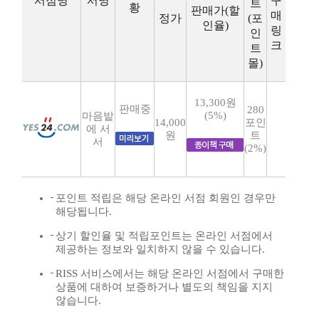
서점명
서명
구
트
황
판매가(할
매
정가
(포
인율)
링
인
크
트
몰)
13,300원
판매중
280
(5%)
마음밭
14,000
포인
에 서
원
트
서
(2%)
포인트 적립은 해당 온라인 서점 회원인 경우만
해당됩니다.
상기 할인율 및 적립포인트는 온라인 서점에서
제공하는 정보와 일치하지 않을 수 있습니다.
RISS 서비스에서는 해당 온라인 서점에서 구매한
상품에 대하여 보증하거나 별도의 책임을 지지
않습니다.