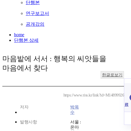
단행본
연구보고서
공개강의
home
단행본 상세
마음밭에 서서 : 행복의 씨앗들을
마음에서 찾다
한글로보기
https://www.riss.kr/link?id=M14899926
료
저자
박옥
수
발행사항
서울 :
온마