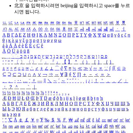
北京 을 입력하시려면
beijing
을 입력하시고 space를 누르
시면 됩니다.
ㅥ
ㅦ
ㅧ
ㅨ
ㅩ
ㅪ
ㅫ
ㅬ
ㅭ
ㅮ
ㅯ
ㅰ
ㅱ
ㅲ
ㅳ
ㅴ
ㅵ
ㅶ
ㅷ
ㅸ
ㅹ
ㅺ
ㅻ
ㅼ
ㅽ
ㅾ
ㅿ
ㆀ
ㆁ
ㆂ
ㆃ
ㆄ
ㆅ
ㆆ
ㆇ
ㆈ
ㆉ
ㆊ
ㆋ
ㆌ
ㆍ
ㆎ
Α
Β
Γ
Δ
Ε
Ζ
Η
Θ
Ι
Κ
Λ
Μ
Ν
Ξ
Ο
Π
Ρ
Σ
Τ
Υ
Φ
Χ
Ψ
Ω
α
β
γ
δ
ε
ζ
η
θ
ι
κ
λ
μ
ν
ξ
ο
π
ρ
σ
τ
υ
φ
χ
ψ
ω
á
à
Á
À
é
è
É
È
ç
Ç
ê
Ä
Ö
Ü
ä
ö
ü
ß
ְ
ֳ
ֲ
ֱ
ָ
ַ
ֵ
ֶ
ִ
ֹ
ּ
ֻ
ׂ
ׁ
ּ
ב
ה
נ
מ
צ
ת
ץ
ש
ד
ג
כ
ע
י
ח
ל
ך
ף
ק
ר
א
ט
ו
ן
ם
פ
‘
’
“
”
〔
〕
〈
〉
「
」
『
』
【
】
＂
（
）
［
］
｛
｝
±
×
÷
≠
≤
≥
∞
∴
♂
♀
∠
⊥
⌒
∂
∇
≡
≒
≪
≫
√
∽
∝
∵
∫
∬
∈
∋
⊆
⊇
⊂
⊃
∪
∩
∧
∨
￢
⇒
⇔
∀
∃
∮
∑
∏
＋
－
＜
＝
＞
、
。
·
‥
…
¨
〃
―
∥
＼
∼
´
～
ˇ
˘
˝
˚
˙
¸
˛
¡
¿
ː
！
＇
，
．
／
：
；
？
＾
＿
｀
｜
½
⅓
⅔
¼
¾
⅛
⅜
⅝
⅞
¹
²
³
⁴
ⁿ
₁
₂
₃
₄
Æ
Ð
Ħ
Ĳ
Ł
Ø
Œ
Þ
Ŧ
Ŋ
æ
đ
ð
ħ
ı
ĳ
ĸ
ŀ
ł
ø
œ
ß
þ
ŧ
ŋ
ŉ
А
Б
В
Г
Д
Е
Ё
Ж
З
И
Й
К
Л
М
Н
О
П
Р
С
Т
У
Ф
Х
Ц
Ч
Ш
Щ
Ъ
Ы
Ь
Э
Ю
Я
а
б
в
г
д
е
ё
ж
з
и
й
к
л
м
н
о
п
р
с
т
у
ф
х
ц
ч
ш
щ
ъ
ы
ь
э
ю
я
′
″
℃
Å
￠
￡
￥
¤
℉
‰
＄
％
Ｆ
￦
㎕
㎖
㎗
ℓ
㎘
㏄
㎣
㎤
㎥
㎦
㎙
㎚
㎛
㎜
㎝
㎞
㎟
㎠
㎡
㎢
㏊
㎍
㎎
㎏
㏏
㎈
㎉
㏈
㎧
㎨
㎰
㎱
㎲
㎳
㎴
㎵
㎶
㎷
㎸
㎹
㎀
㎁
㎂
㎃
㎄
㎺
㎻
㎽
㎾
㎿
㎐
㎑