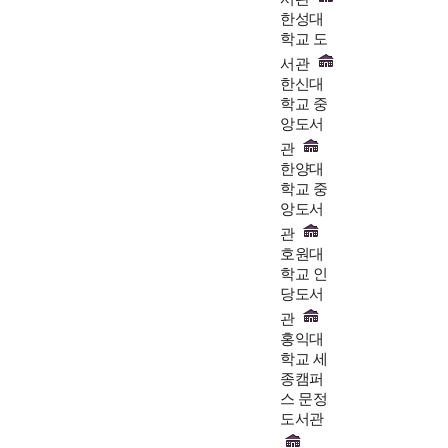
한성대
학교 도
서관
한신대
학교 중
앙도서
관
한양대
학교 중
앙도서
관
호원대
학교 인
당도서
관
홍익대
학교 세
종캠퍼
스 문정
도서관