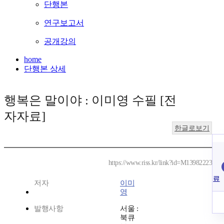
단행본
연구보고서
공개강의
home
단행본 상세
행복은 말이야 : 이미영 수필 [전
자자료]
한글로보기
https://www.riss.kr/link?id=M13982223
료
저자
이미
영
발행사항
서울 :
북큐