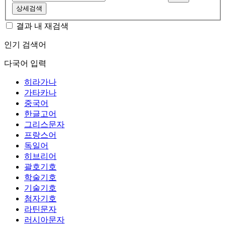
상세검색
결과 내 재검색
인기 검색어
다국어 입력
히라가나
가타카나
중국어
한글고어
그리스문자
프랑스어
독일어
히브리어
괄호기호
학술기호
기술기호
첨자기호
라틴문자
러시아문자