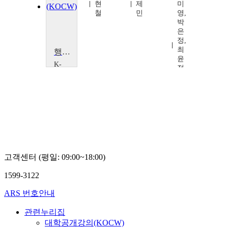
제
현
제
미
민
철
민
영,
박
은
정,
최
행복심리학
윤
K-
정,
MOOC
이
서
지
울
선
대
학
교
최
인
철
고객센터 (평일: 09:00~18:00)
1599-3122
ARS 번호안내
관련누리집
대학공개강의(KOCW)