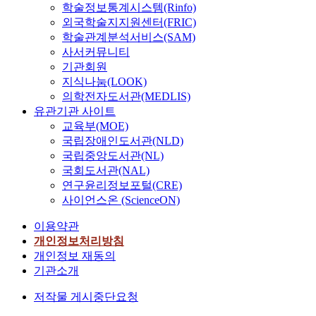
학술정보통계시스템(Rinfo)
외국학술지지원센터(FRIC)
학술관계분석서비스(SAM)
사서커뮤니티
기관회원
지식나눔(LOOK)
의학전자도서관(MEDLIS)
유관기관 사이트
교육부(MOE)
국립장애인도서관(NLD)
국립중앙도서관(NL)
국회도서관(NAL)
연구윤리정보포털(CRE)
사이언스온 (ScienceON)
이용약관
개인정보처리방침
개인정보 재동의
기관소개
저작물 게시중단요청