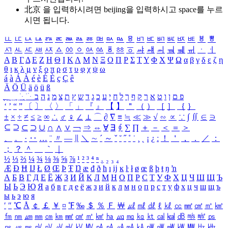
北京 을 입력하시려면
beijing
을 입력하시고 space를 누르
시면 됩니다.
ㅥ
ㅦ
ㅧ
ㅨ
ㅩ
ㅪ
ㅫ
ㅬ
ㅭ
ㅮ
ㅯ
ㅰ
ㅱ
ㅲ
ㅳ
ㅴ
ㅵ
ㅶ
ㅷ
ㅸ
ㅹ
ㅺ
ㅻ
ㅼ
ㅽ
ㅾ
ㅿ
ㆀ
ㆁ
ㆂ
ㆃ
ㆄ
ㆅ
ㆆ
ㆇ
ㆈ
ㆉ
ㆊ
ㆋ
ㆌ
ㆍ
ㆎ
Α
Β
Γ
Δ
Ε
Ζ
Η
Θ
Ι
Κ
Λ
Μ
Ν
Ξ
Ο
Π
Ρ
Σ
Τ
Υ
Φ
Χ
Ψ
Ω
α
β
γ
δ
ε
ζ
η
θ
ι
κ
λ
μ
ν
ξ
ο
π
ρ
σ
τ
υ
φ
χ
ψ
ω
á
à
Á
À
é
è
É
È
ç
Ç
ê
Ä
Ö
Ü
ä
ö
ü
ß
ְ
ֳ
ֲ
ֱ
ָ
ַ
ֵ
ֶ
ִ
ֹ
ּ
ֻ
ׂ
ׁ
ּ
ב
ה
נ
מ
צ
ת
ץ
ש
ד
ג
כ
ע
י
ח
ל
ך
ף
ק
ר
א
ט
ו
ן
ם
פ
‘
’
“
”
〔
〕
〈
〉
「
」
『
』
【
】
＂
（
）
［
］
｛
｝
±
×
÷
≠
≤
≥
∞
∴
♂
♀
∠
⊥
⌒
∂
∇
≡
≒
≪
≫
√
∽
∝
∵
∫
∬
∈
∋
⊆
⊇
⊂
⊃
∪
∩
∧
∨
￢
⇒
⇔
∀
∃
∮
∑
∏
＋
－
＜
＝
＞
、
。
·
‥
…
¨
〃
―
∥
＼
∼
´
～
ˇ
˘
˝
˚
˙
¸
˛
¡
¿
ː
！
＇
，
．
／
：
；
？
＾
＿
｀
｜
½
⅓
⅔
¼
¾
⅛
⅜
⅝
⅞
¹
²
³
⁴
ⁿ
₁
₂
₃
₄
Æ
Ð
Ħ
Ĳ
Ł
Ø
Œ
Þ
Ŧ
Ŋ
æ
đ
ð
ħ
ı
ĳ
ĸ
ŀ
ł
ø
œ
ß
þ
ŧ
ŋ
ŉ
А
Б
В
Г
Д
Е
Ё
Ж
З
И
Й
К
Л
М
Н
О
П
Р
С
Т
У
Ф
Х
Ц
Ч
Ш
Щ
Ъ
Ы
Ь
Э
Ю
Я
а
б
в
г
д
е
ё
ж
з
и
й
к
л
м
н
о
п
р
с
т
у
ф
х
ц
ч
ш
щ
ъ
ы
ь
э
ю
я
′
″
℃
Å
￠
￡
￥
¤
℉
‰
＄
％
Ｆ
￦
㎕
㎖
㎗
ℓ
㎘
㏄
㎣
㎤
㎥
㎦
㎙
㎚
㎛
㎜
㎝
㎞
㎟
㎠
㎡
㎢
㏊
㎍
㎎
㎏
㏏
㎈
㎉
㏈
㎧
㎨
㎰
㎱
㎲
㎳
㎴
㎵
㎶
㎷
㎸
㎹
㎀
㎁
㎂
㎃
㎄
㎺
㎻
㎽
㎾
㎿
㎐
㎑