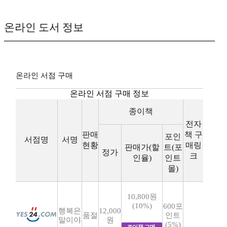
온라인 도서 정보
온라인 서점 구매
온라인 서점 구매 정보
종이책
전자
판매
책 구
포인
서점명
서명
현황
매링
판매가(할
트(포
정가
크
인율)
인트
몰)
10,800원
(10%)
600포
행복은
12,000
품절
인트
말이야
원
(5%)