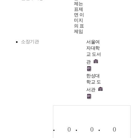
제는
표제
면 이
미지
의 표
제임
소장기관
서울여
자대학
교 도서
관
한성대
학교 도
서관
0
0
0