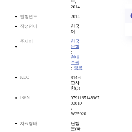
브,
2014
발행연도
2014
작성언어
한국
어
주제어
한국
문학
;
현대
수필
;
행복
KDC
814.6
판사
항(3)
ISBN
9791195148967
03810
:
￦25920
자료형태
단행
본(국