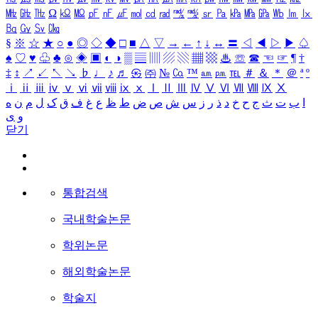
㎒
㎓
㎔
Ω
㏀
㏁
㎊
㎋
㎌
㏖
㏅
㎭
㎮
㎯
㏛
㎩
㎪
㎫
㎬
㏝
㏐
㏓
㏃
㏉
㏜
㏆
§
※
☆
★
○
●
◎
◇
◆
□
■
△
▽
→
←
↑
↓
↔
〓
◁
◀
▷
▶
♤
♠
♡
♥
♧
♣
⊙
◈
▣
◐
◑
▒
▤
▥
▨
▧
▦
▩
♨
☏
☎
☜
☞
¶
†
‡
↕
↗
↙
↖
↘
♭
♩
♪
♬
㉿
㈜
№
㏇
™
㏂
㏘
℡
＃
＆
＊
＠
ª
º
ⅰ
ⅱ
ⅲ
ⅳ
ⅴ
ⅵ
ⅶ
ⅷ
ⅸ
ⅹ
Ⅰ
Ⅱ
Ⅲ
Ⅳ
Ⅴ
Ⅵ
Ⅶ
Ⅷ
Ⅸ
Ⅹ
ا
ب
ت
ث
ج
ح
خ
د
ذ
ر
ز
س
ش
ص
ض
ط
ظ
ع
غ
ف
ق
ک
ل
م
ن
ه
و
ی
닫기
통합검색
국내학술논문
학위논문
해외학술논문
학술지