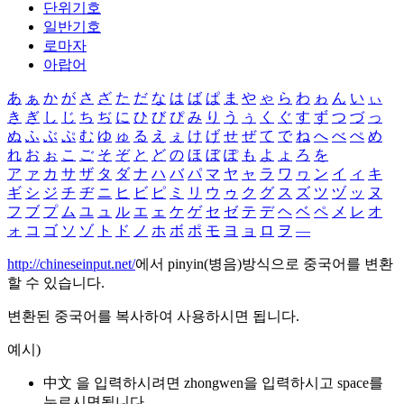
단위기호
일반기호
로마자
아랍어
あ
ぁ
か
が
さ
ざ
た
だ
な
は
ば
ぱ
ま
や
ゃ
ら
わ
ゎ
ん
い
ぃ
き
ぎ
し
じ
ち
ぢ
に
ひ
び
ぴ
み
り
う
ぅ
く
ぐ
す
ず
つ
づ
っ
ぬ
ふ
ぶ
ぷ
む
ゆ
ゅ
る
え
ぇ
け
げ
せ
ぜ
て
で
ね
へ
べ
ぺ
め
れ
お
ぉ
こ
ご
そ
ぞ
と
ど
の
ほ
ぼ
ぽ
も
よ
ょ
ろ
を
ア
ァ
カ
サ
ザ
タ
ダ
ナ
ハ
バ
パ
マ
ヤ
ャ
ラ
ワ
ヮ
ン
イ
ィ
キ
ギ
シ
ジ
チ
ヂ
ニ
ヒ
ビ
ピ
ミ
リ
ウ
ゥ
ク
グ
ス
ズ
ツ
ヅ
ッ
ヌ
フ
ブ
プ
ム
ユ
ュ
ル
エ
ェ
ケ
ゲ
セ
ゼ
テ
デ
ヘ
ベ
ペ
メ
レ
オ
ォ
コ
ゴ
ソ
ゾ
ト
ド
ノ
ホ
ボ
ポ
モ
ヨ
ョ
ロ
ヲ
―
http://chineseinput.net/
에서 pinyin(병음)방식으로 중국어를 변환
할 수 있습니다.
변환된 중국어를 복사하여 사용하시면 됩니다.
예시)
中文 을 입력하시려면
zhongwen
을 입력하시고 space를
누르시면됩니다.