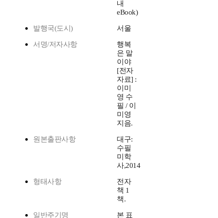
내
eBook)
발행국(도시)
서울
서명/저자사항
행복
은 말
이야
[전자
자료] :
이미
영 수
필 / 이
미영
지음.
원본출판사항
대구:
수필
미학
사,2014
형태사항
전자
책 1
책.
일반주기명
본 표