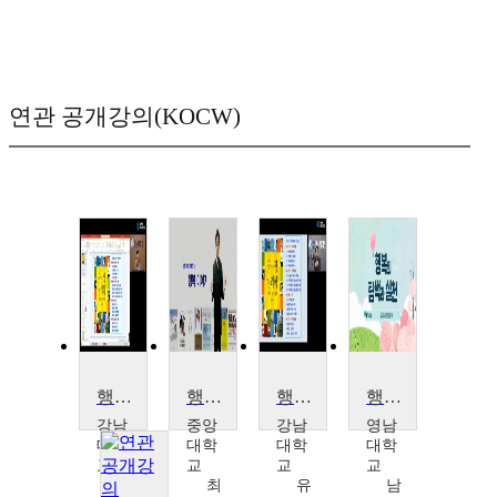
연관 공개강의(KOCW)
행복심리학
행복의 철학
행복심리학
행복의탐색과실천
강남
중앙
강남
영남
대학
대학
대학
대학
교
교
교
교
유
최
유
남