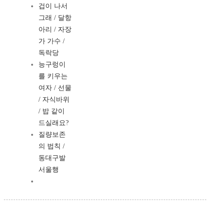
겁이 나서
그래 / 달항
아리 / 자장
가 가수 /
독락당
능구렁이
를 키우는
여자 / 선물
/ 자식바위
/ 밥 같이
드실래요?
질량보존
의 법칙 /
동대구발
서울행