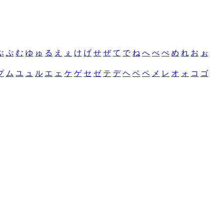
ぶ
ぷ
む
ゆ
ゅ
る
え
ぇ
け
げ
せ
ぜ
て
で
ね
へ
べ
ぺ
め
れ
お
ぉ
プ
ム
ユ
ュ
ル
エ
ェ
ケ
ゲ
セ
ゼ
テ
デ
ヘ
ベ
ペ
メ
レ
オ
ォ
コ
ゴ