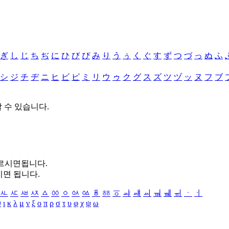
ぎ
し
じ
ち
ぢ
に
ひ
び
ぴ
み
り
う
ぅ
く
ぐ
す
ず
つ
づ
っ
ぬ
ふ
シ
ジ
チ
ヂ
ニ
ヒ
ビ
ピ
ミ
リ
ウ
ゥ
ク
グ
ス
ズ
ツ
ヅ
ッ
ヌ
フ
ブ
할 수 있습니다.
누르시면됩니다.
시면 됩니다.
ㅻ
ㅼ
ㅽ
ㅾ
ㅿ
ㆀ
ㆁ
ㆂ
ㆃ
ㆄ
ㆅ
ㆆ
ㆇ
ㆈ
ㆉ
ㆊ
ㆋ
ㆌ
ㆍ
ㆎ
θ
ι
κ
λ
μ
ν
ξ
ο
π
ρ
σ
τ
υ
φ
χ
ψ
ω