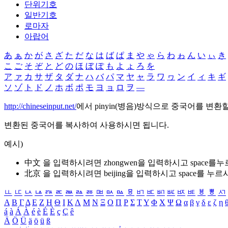
단위기호
일반기호
로마자
아랍어
あ
ぁ
か
が
さ
ざ
た
だ
な
は
ば
ぱ
ま
や
ゃ
ら
わ
ゎ
ん
い
ぃ
き
こ
ご
そ
ぞ
と
ど
の
ほ
ぼ
ぽ
も
よ
ょ
ろ
を
ア
ァ
カ
サ
ザ
タ
ダ
ナ
ハ
バ
パ
マ
ヤ
ャ
ラ
ワ
ヮ
ン
イ
ィ
キ
ギ
ソ
ゾ
ト
ド
ノ
ホ
ボ
ポ
モ
ヨ
ョ
ロ
ヲ
―
http://chineseinput.net/
에서 pinyin(병음)방식으로 중국어를 변환
변환된 중국어를 복사하여 사용하시면 됩니다.
예시)
中文 을 입력하시려면
zhongwen
을 입력하시고 space를
北京 을 입력하시려면
beijing
을 입력하시고 space를 누르
ㅥ
ㅦ
ㅧ
ㅨ
ㅩ
ㅪ
ㅫ
ㅬ
ㅭ
ㅮ
ㅯ
ㅰ
ㅱ
ㅲ
ㅳ
ㅴ
ㅵ
ㅶ
ㅷ
ㅸ
ㅹ
ㅺ
Α
Β
Γ
Δ
Ε
Ζ
Η
Θ
Ι
Κ
Λ
Μ
Ν
Ξ
Ο
Π
Ρ
Σ
Τ
Υ
Φ
Χ
Ψ
Ω
α
β
γ
δ
ε
ζ
η
á
à
Á
À
é
è
É
È
ç
Ç
ê
Ä
Ö
Ü
ä
ö
ü
ß