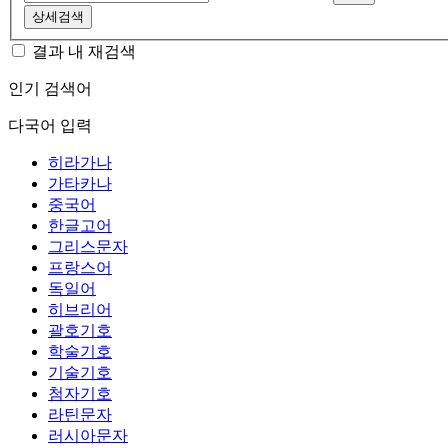
상세검색
결과 내 재검색
인기 검색어
다국어 입력
히라가나
가타카나
중국어
한글고어
그리스문자
프랑스어
독일어
히브리어
괄호기호
학술기호
기술기호
첨자기호
라틴문자
러시아문자