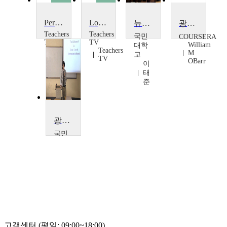
Persuasive Writing: Anti-Smoking
Locked Stockroom and Two Smoking Gerbils
뉴미디어 광고의 이해
광고와 사회
Teachers
Teachers
국민
COURSERA
TV
TV
William
대학
Teachers
Teachers
M.
교
TV
TV
OBarr
이
태
준
광고학특강
국민
대학
교
이
태
준
고객센터 (평일: 09:00~18:00)