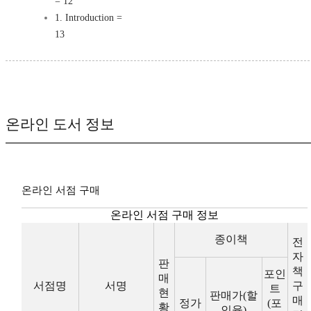
= 12
1. Introduction =
13
온라인 도서 정보
온라인 서점 구매
온라인 서점 구매 정보
종이책
전
자
판
책
포인
매
서점명
서명
구
트
현
판매가(할
매
정가
(포
황
인율)