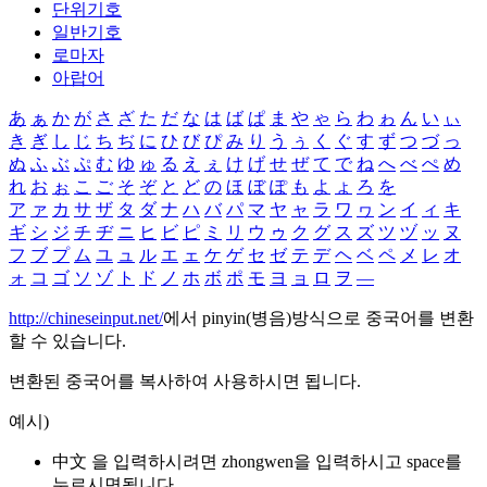
단위기호
일반기호
로마자
아랍어
あ
ぁ
か
が
さ
ざ
た
だ
な
は
ば
ぱ
ま
や
ゃ
ら
わ
ゎ
ん
い
ぃ
き
ぎ
し
じ
ち
ぢ
に
ひ
び
ぴ
み
り
う
ぅ
く
ぐ
す
ず
つ
づ
っ
ぬ
ふ
ぶ
ぷ
む
ゆ
ゅ
る
え
ぇ
け
げ
せ
ぜ
て
で
ね
へ
べ
ぺ
め
れ
お
ぉ
こ
ご
そ
ぞ
と
ど
の
ほ
ぼ
ぽ
も
よ
ょ
ろ
を
ア
ァ
カ
サ
ザ
タ
ダ
ナ
ハ
バ
パ
マ
ヤ
ャ
ラ
ワ
ヮ
ン
イ
ィ
キ
ギ
シ
ジ
チ
ヂ
ニ
ヒ
ビ
ピ
ミ
リ
ウ
ゥ
ク
グ
ス
ズ
ツ
ヅ
ッ
ヌ
フ
ブ
プ
ム
ユ
ュ
ル
エ
ェ
ケ
ゲ
セ
ゼ
テ
デ
ヘ
ベ
ペ
メ
レ
オ
ォ
コ
ゴ
ソ
ゾ
ト
ド
ノ
ホ
ボ
ポ
モ
ヨ
ョ
ロ
ヲ
―
http://chineseinput.net/
에서 pinyin(병음)방식으로 중국어를 변환
할 수 있습니다.
변환된 중국어를 복사하여 사용하시면 됩니다.
예시)
中文 을 입력하시려면
zhongwen
을 입력하시고 space를
누르시면됩니다.