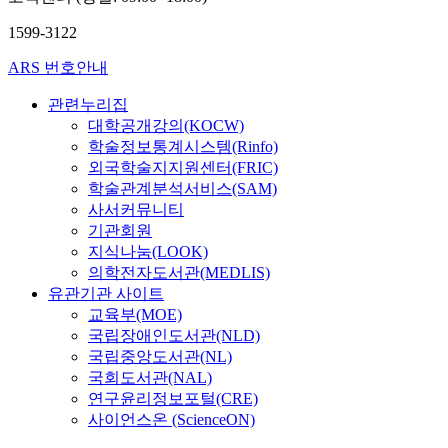
1599-3122
ARS 번호안내
관련누리집
대학공개강의(KOCW)
학술정보통계시스템(Rinfo)
외국학술지지원센터(FRIC)
학술관계분석서비스(SAM)
사서커뮤니티
기관회원
지식나눔(LOOK)
의학전자도서관(MEDLIS)
유관기관 사이트
교육부(MOE)
국립장애인도서관(NLD)
국립중앙도서관(NL)
국회도서관(NAL)
연구윤리정보포털(CRE)
사이언스온 (ScienceON)