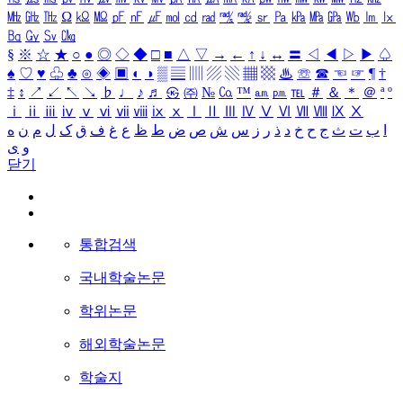
㎒
㎓
㎔
Ω
㏀
㏁
㎊
㎋
㎌
㏖
㏅
㎭
㎮
㎯
㏛
㎩
㎪
㎫
㎬
㏝
㏐
㏓
㏃
㏉
㏜
㏆
§
※
☆
★
○
●
◎
◇
◆
□
■
△
▽
→
←
↑
↓
↔
〓
◁
◀
▷
▶
♤
♠
♡
♥
♧
♣
⊙
◈
▣
◐
◑
▒
▤
▥
▨
▧
▦
▩
♨
☏
☎
☜
☞
¶
†
‡
↕
↗
↙
↖
↘
♭
♩
♪
♬
㉿
㈜
№
㏇
™
㏂
㏘
℡
＃
＆
＊
＠
ª
º
ⅰ
ⅱ
ⅲ
ⅳ
ⅴ
ⅵ
ⅶ
ⅷ
ⅸ
ⅹ
Ⅰ
Ⅱ
Ⅲ
Ⅳ
Ⅴ
Ⅵ
Ⅶ
Ⅷ
Ⅸ
Ⅹ
ا
ب
ت
ث
ج
ح
خ
د
ذ
ر
ز
س
ش
ص
ض
ط
ظ
ع
غ
ف
ق
ک
ل
م
ن
ه
و
ی
닫기
통합검색
국내학술논문
학위논문
해외학술논문
학술지