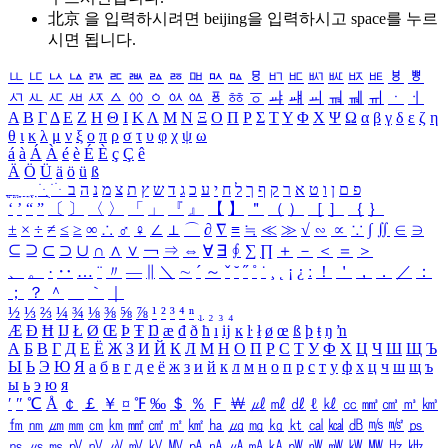
北京 을 입력하시려면
beijing
을 입력하시고 space를 누르
시면 됩니다.
ㅥ
ㅦ
ㅧ
ㅨ
ㅩ
ㅪ
ㅫ
ㅬ
ㅭ
ㅮ
ㅯ
ㅰ
ㅱ
ㅲ
ㅳ
ㅴ
ㅵ
ㅶ
ㅷ
ㅸ
ㅹ
ㅺ
ㅻ
ㅼ
ㅽ
ㅾ
ㅿ
ㆀ
ㆁ
ㆂ
ㆃ
ㆄ
ㆅ
ㆆ
ㆇ
ㆈ
ㆉ
ㆊ
ㆋ
ㆌ
ㆍ
ㆎ
Α
Β
Γ
Δ
Ε
Ζ
Η
Θ
Ι
Κ
Λ
Μ
Ν
Ξ
Ο
Π
Ρ
Σ
Τ
Υ
Φ
Χ
Ψ
Ω
α
β
γ
δ
ε
ζ
η
θ
ι
κ
λ
μ
ν
ξ
ο
π
ρ
σ
τ
υ
φ
χ
ψ
ω
á
à
Á
À
é
è
É
È
ç
Ç
ê
Ä
Ö
Ü
ä
ö
ü
ß
ְ
ֳ
ֲ
ֱ
ָ
ַ
ֵ
ֶ
ִ
ֹ
ּ
ֻ
ׂ
ׁ
ּ
ב
ה
נ
מ
צ
ת
ץ
ש
ד
ג
כ
ע
י
ח
ל
ך
ף
ק
ר
א
ט
ו
ן
ם
פ
‘
’
“
”
〔
〕
〈
〉
「
」
『
』
【
】
＂
（
）
［
］
｛
｝
±
×
÷
≠
≤
≥
∞
∴
♂
♀
∠
⊥
⌒
∂
∇
≡
≒
≪
≫
√
∽
∝
∵
∫
∬
∈
∋
⊆
⊇
⊂
⊃
∪
∩
∧
∨
￢
⇒
⇔
∀
∃
∮
∑
∏
＋
－
＜
＝
＞
、
。
·
‥
…
¨
〃
―
∥
＼
∼
´
～
ˇ
˘
˝
˚
˙
¸
˛
¡
¿
ː
！
＇
，
．
／
：
；
？
＾
＿
｀
｜
½
⅓
⅔
¼
¾
⅛
⅜
⅝
⅞
¹
²
³
⁴
ⁿ
₁
₂
₃
₄
Æ
Ð
Ħ
Ĳ
Ł
Ø
Œ
Þ
Ŧ
Ŋ
æ
đ
ð
ħ
ı
ĳ
ĸ
ŀ
ł
ø
œ
ß
þ
ŧ
ŋ
ŉ
А
Б
В
Г
Д
Е
Ё
Ж
З
И
Й
К
Л
М
Н
О
П
Р
С
Т
У
Ф
Х
Ц
Ч
Ш
Щ
Ъ
Ы
Ь
Э
Ю
Я
а
б
в
г
д
е
ё
ж
з
и
й
к
л
м
н
о
п
р
с
т
у
ф
х
ц
ч
ш
щ
ъ
ы
ь
э
ю
я
′
″
℃
Å
￠
￡
￥
¤
℉
‰
＄
％
Ｆ
￦
㎕
㎖
㎗
ℓ
㎘
㏄
㎣
㎤
㎥
㎦
㎙
㎚
㎛
㎜
㎝
㎞
㎟
㎠
㎡
㎢
㏊
㎍
㎎
㎏
㏏
㎈
㎉
㏈
㎧
㎨
㎰
㎱
㎲
㎳
㎴
㎵
㎶
㎷
㎸
㎹
㎀
㎁
㎂
㎃
㎄
㎺
㎻
㎽
㎾
㎿
㎐
㎑