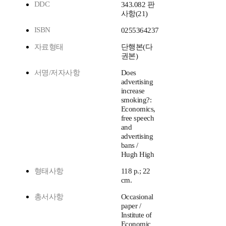
DDC
343.082 판
사항(21)
ISBN
0255364237
자료형태
단행본(다
권본)
서명/저자사항
Does
advertising
increase
smoking?:
Economics,
free speech
and
advertising
bans /
Hugh High
형태사항
118 p.; 22
cm.
총서사항
Occasional
paper /
Institute of
Economic