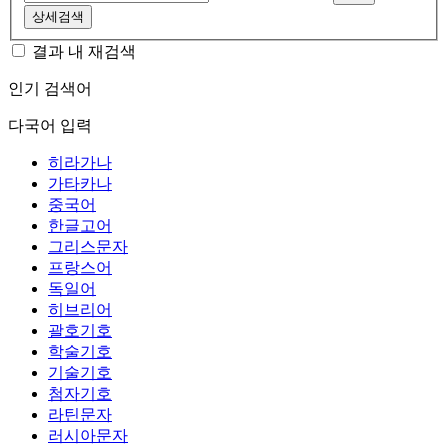
상세검색
결과 내 재검색
인기 검색어
다국어 입력
히라가나
가타카나
중국어
한글고어
그리스문자
프랑스어
독일어
히브리어
괄호기호
학술기호
기술기호
첨자기호
라틴문자
러시아문자