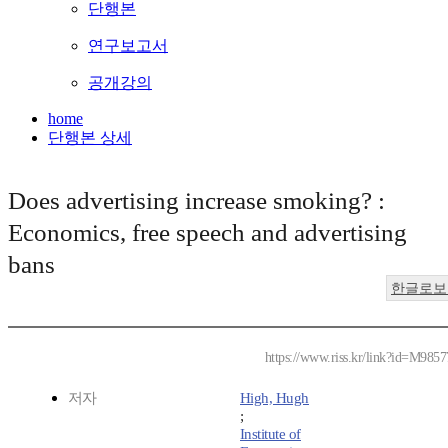
단행본
연구보고서
공개강의
home
단행본 상세
Does advertising increase smoking? :
Economics, free speech and advertising
bans
한글로보
https://www.riss.kr/link?id=M985
저자
High, Hugh
;
Institute of