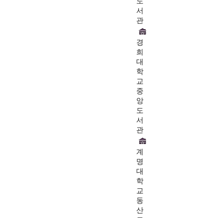
도
서
관
경
희
대
학
교
중
앙
도
서
관
계
명
대
학
교
동
산