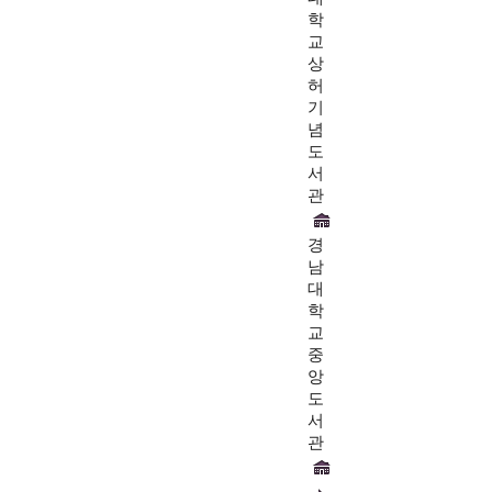
학
교
상
허
기
념
도
서
관
경
남
대
학
교
중
앙
도
서
관