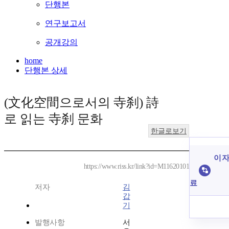
단행본
연구보고서
공개강의
home
단행본 상세
(文化空間으로서의 寺刹) 詩
로 읽는 寺刹 문화
한글로보기
이 자
https://www.riss.kr/link?id=M11620101
료
저자
김
갑
기
발행사항
서