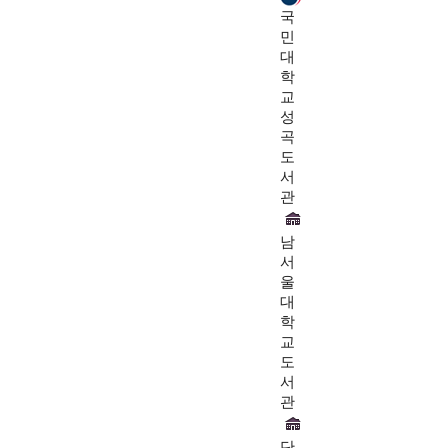
국
민
대
학
교
성
곡
도
서
관
남
서
울
대
학
교
도
서
관
단