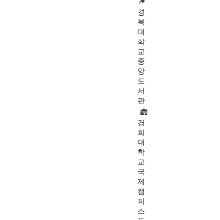
경
북
대
학
교
중
앙
도
서
관
경
희
대
학
교
국
제
캠
퍼
스