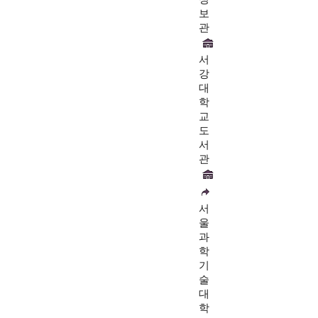
보
관
서
강
대
학
교
도
서
관
서
울
과
학
기
술
대
학