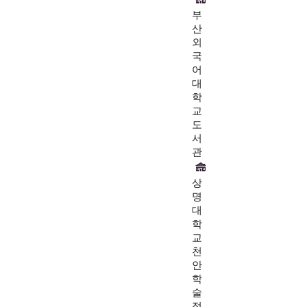
부
산
외
국
어
대
학
교
도
서
관
상
명
대
학
교
천
안
학
술
정