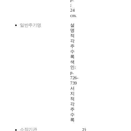
;
24
cm.
일반주기명
설
명
적
각
주
수
록
색
인:
p.
726-
739
서
지
적
각
주
수
록
소장기관
가