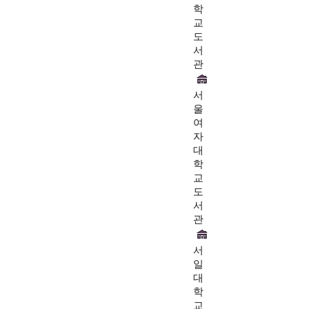
학
교
도
서
관
서
울
여
자
대
학
교
도
서
관
서
일
대
학
교