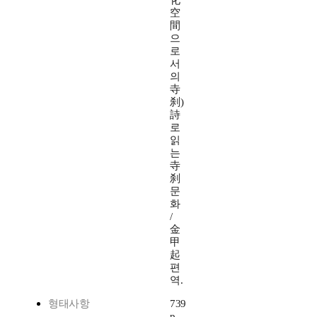
化
空
間
으
로
서
의
寺
刹)
詩
로
읽
는
寺
刹
문
화
/
金
甲
起
편
역.
형태사항
739
p.