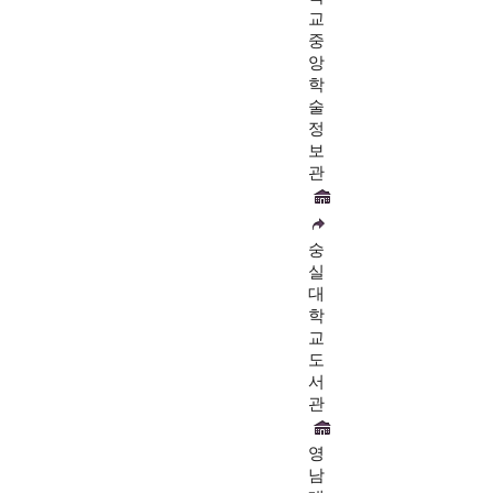
교
중
앙
학
술
정
보
관
숭
실
대
학
교
도
서
관
영
남