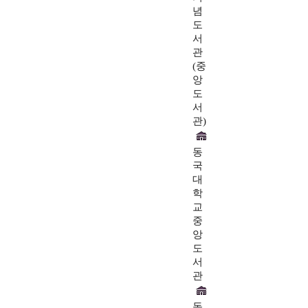
념
도
서
관
(중
앙
도
서
관)
동
국
대
학
교
중
앙
도
서
관
동