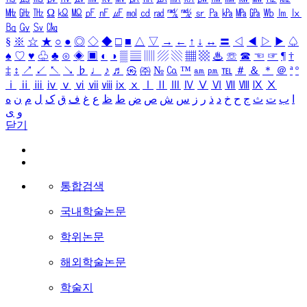
㎒
㎓
㎔
Ω
㏀
㏁
㎊
㎋
㎌
㏖
㏅
㎭
㎮
㎯
㏛
㎩
㎪
㎫
㎬
㏝
㏐
㏓
㏃
㏉
㏜
㏆
§
※
☆
★
○
●
◎
◇
◆
□
■
△
▽
→
←
↑
↓
↔
〓
◁
◀
▷
▶
♤
♠
♡
♥
♧
♣
⊙
◈
▣
◐
◑
▒
▤
▥
▨
▧
▦
▩
♨
☏
☎
☜
☞
¶
†
‡
↕
↗
↙
↖
↘
♭
♩
♪
♬
㉿
㈜
№
㏇
™
㏂
㏘
℡
＃
＆
＊
＠
ª
º
ⅰ
ⅱ
ⅲ
ⅳ
ⅴ
ⅵ
ⅶ
ⅷ
ⅸ
ⅹ
Ⅰ
Ⅱ
Ⅲ
Ⅳ
Ⅴ
Ⅵ
Ⅶ
Ⅷ
Ⅸ
Ⅹ
ا
ب
ت
ث
ج
ح
خ
د
ذ
ر
ز
س
ش
ص
ض
ط
ظ
ع
غ
ف
ق
ک
ل
م
ن
ه
و
ی
닫기
통합검색
국내학술논문
학위논문
해외학술논문
학술지