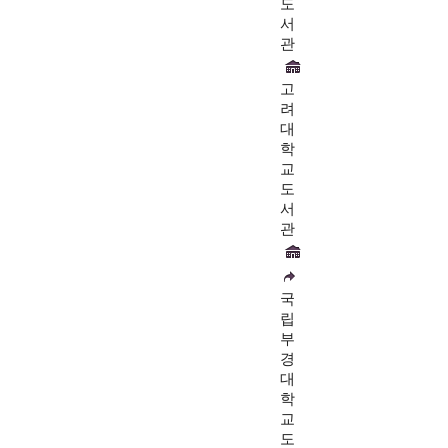
도
서
관
고
려
대
학
교
도
서
관
국
립
부
경
대
학
교
도