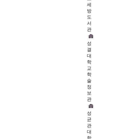
세
방
도
서
관
성
결
대
학
교
학
술
정
보
관
성
균
관
대
학