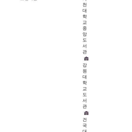
천
대
학
교
중
앙
도
서
관
강
원
대
학
교
도
서
관
건
국
대