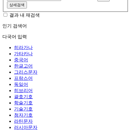
상세검색
결과 내 재검색
인기 검색어
다국어 입력
히라가나
가타카나
중국어
한글고어
그리스문자
프랑스어
독일어
히브리어
괄호기호
학술기호
기술기호
첨자기호
라틴문자
러시아문자