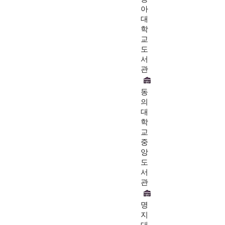
아
대
학
교
도
서
관
동
의
대
학
교
중
앙
도
서
관
명
지
대