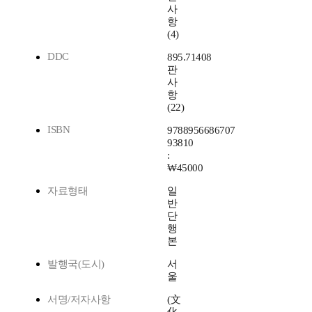
사
항
(4)
DDC
895.71408
판
사
항
(22)
ISBN
9788956686707
93810
:
₩45000
자료형태
일
반
단
행
본
발행국(도시)
서
울
서명/저자사항
(文