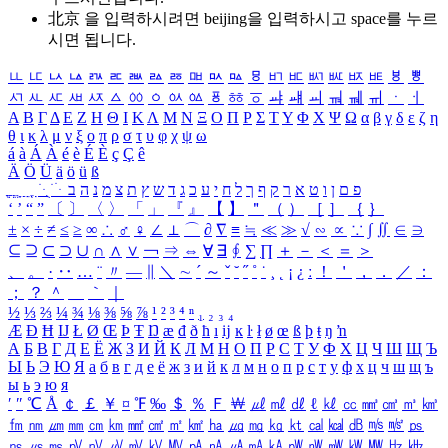
北京 을 입력하시려면
beijing
을 입력하시고 space를 누르
시면 됩니다.
ㅥ
ㅦ
ㅧ
ㅨ
ㅩ
ㅪ
ㅫ
ㅬ
ㅭ
ㅮ
ㅯ
ㅰ
ㅱ
ㅲ
ㅳ
ㅴ
ㅵ
ㅶ
ㅷ
ㅸ
ㅹ
ㅺ
ㅻ
ㅼ
ㅽ
ㅾ
ㅿ
ㆀ
ㆁ
ㆂ
ㆃ
ㆄ
ㆅ
ㆆ
ㆇ
ㆈ
ㆉ
ㆊ
ㆋ
ㆌ
ㆍ
ㆎ
Α
Β
Γ
Δ
Ε
Ζ
Η
Θ
Ι
Κ
Λ
Μ
Ν
Ξ
Ο
Π
Ρ
Σ
Τ
Υ
Φ
Χ
Ψ
Ω
α
β
γ
δ
ε
ζ
η
θ
ι
κ
λ
μ
ν
ξ
ο
π
ρ
σ
τ
υ
φ
χ
ψ
ω
á
à
Á
À
é
è
É
È
ç
Ç
ê
Ä
Ö
Ü
ä
ö
ü
ß
ְ
ֳ
ֲ
ֱ
ָ
ַ
ֵ
ֶ
ִ
ֹ
ּ
ֻ
ׂ
ׁ
ּ
ב
ה
נ
מ
צ
ת
ץ
ש
ד
ג
כ
ע
י
ח
ל
ך
ף
ק
ר
א
ט
ו
ן
ם
פ
‘
’
“
”
〔
〕
〈
〉
「
」
『
』
【
】
＂
（
）
［
］
｛
｝
±
×
÷
≠
≤
≥
∞
∴
♂
♀
∠
⊥
⌒
∂
∇
≡
≒
≪
≫
√
∽
∝
∵
∫
∬
∈
∋
⊆
⊇
⊂
⊃
∪
∩
∧
∨
￢
⇒
⇔
∀
∃
∮
∑
∏
＋
－
＜
＝
＞
、
。
·
‥
…
¨
〃
―
∥
＼
∼
´
～
ˇ
˘
˝
˚
˙
¸
˛
¡
¿
ː
！
＇
，
．
／
：
；
？
＾
＿
｀
｜
½
⅓
⅔
¼
¾
⅛
⅜
⅝
⅞
¹
²
³
⁴
ⁿ
₁
₂
₃
₄
Æ
Ð
Ħ
Ĳ
Ł
Ø
Œ
Þ
Ŧ
Ŋ
æ
đ
ð
ħ
ı
ĳ
ĸ
ŀ
ł
ø
œ
ß
þ
ŧ
ŋ
ŉ
А
Б
В
Г
Д
Е
Ё
Ж
З
И
Й
К
Л
М
Н
О
П
Р
С
Т
У
Ф
Х
Ц
Ч
Ш
Щ
Ъ
Ы
Ь
Э
Ю
Я
а
б
в
г
д
е
ё
ж
з
и
й
к
л
м
н
о
п
р
с
т
у
ф
х
ц
ч
ш
щ
ъ
ы
ь
э
ю
я
′
″
℃
Å
￠
￡
￥
¤
℉
‰
＄
％
Ｆ
￦
㎕
㎖
㎗
ℓ
㎘
㏄
㎣
㎤
㎥
㎦
㎙
㎚
㎛
㎜
㎝
㎞
㎟
㎠
㎡
㎢
㏊
㎍
㎎
㎏
㏏
㎈
㎉
㏈
㎧
㎨
㎰
㎱
㎲
㎳
㎴
㎵
㎶
㎷
㎸
㎹
㎀
㎁
㎂
㎃
㎄
㎺
㎻
㎽
㎾
㎿
㎐
㎑