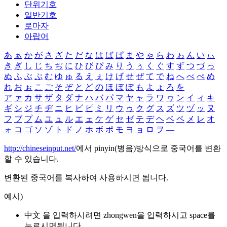
단위기호
일반기호
로마자
아랍어
あ
ぁ
か
が
さ
ざ
た
だ
な
は
ば
ぱ
ま
や
ゃ
ら
わ
ゎ
ん
い
ぃ
き
ぎ
し
じ
ち
ぢ
に
ひ
び
ぴ
み
り
う
ぅ
く
ぐ
す
ず
つ
づ
っ
ぬ
ふ
ぶ
ぷ
む
ゆ
ゅ
る
え
ぇ
け
げ
せ
ぜ
て
で
ね
へ
べ
ぺ
め
れ
お
ぉ
こ
ご
そ
ぞ
と
ど
の
ほ
ぼ
ぽ
も
よ
ょ
ろ
を
ア
ァ
カ
サ
ザ
タ
ダ
ナ
ハ
バ
パ
マ
ヤ
ャ
ラ
ワ
ヮ
ン
イ
ィ
キ
ギ
シ
ジ
チ
ヂ
ニ
ヒ
ビ
ピ
ミ
リ
ウ
ゥ
ク
グ
ス
ズ
ツ
ヅ
ッ
ヌ
フ
ブ
プ
ム
ユ
ュ
ル
エ
ェ
ケ
ゲ
セ
ゼ
テ
デ
ヘ
ベ
ペ
メ
レ
オ
ォ
コ
ゴ
ソ
ゾ
ト
ド
ノ
ホ
ボ
ポ
モ
ヨ
ョ
ロ
ヲ
―
http://chineseinput.net/
에서 pinyin(병음)방식으로 중국어를 변환
할 수 있습니다.
변환된 중국어를 복사하여 사용하시면 됩니다.
예시)
中文 을 입력하시려면
zhongwen
을 입력하시고 space를
누르시면됩니다.