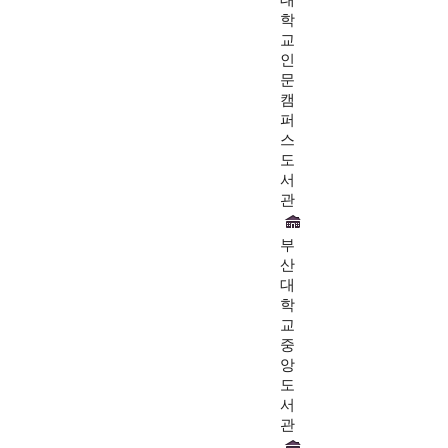
학
교
인
문
캠
퍼
스
도
서
관
부
산
대
학
교
중
앙
도
서
관