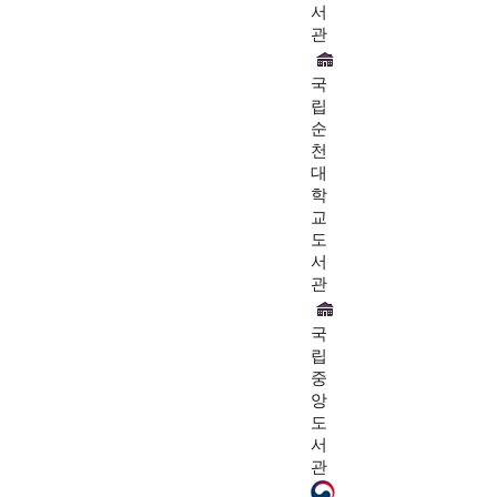
서
관
국
립
순
천
대
학
교
도
서
관
국
립
중
앙
도
서
관