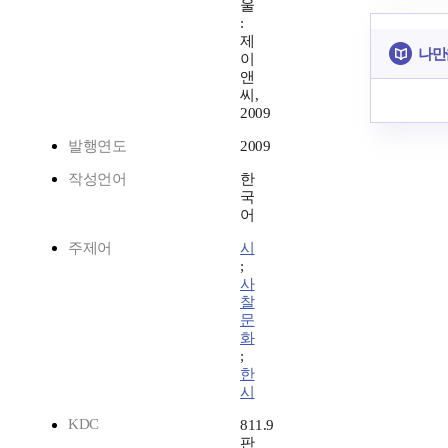
울
:
제
나만
이
앤
씨,
2009
발행연도
2009
작성언어
한
국
어
주제어
시
;
사
찰
문
화
;
한
시
KDC
811.9
판