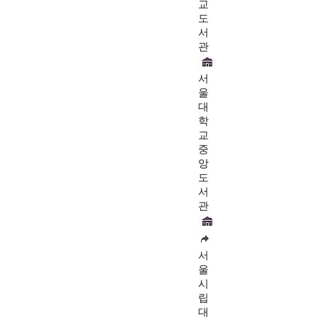
교
도
서
관
서
울
대
학
교
중
앙
도
서
관
서
울
시
립
대