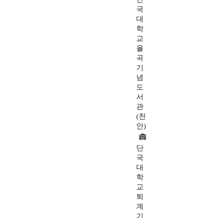
국
대
학
교
율
곡
기
념
도
서
관
(천
안)
단
국
대
학
교
퇴
계
기