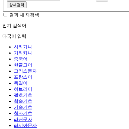
상세검색
결과 내 재검색
인기 검색어
다국어 입력
히라가나
가타카나
중국어
한글고어
그리스문자
프랑스어
독일어
히브리어
괄호기호
학술기호
기술기호
첨자기호
라틴문자
러시아문자