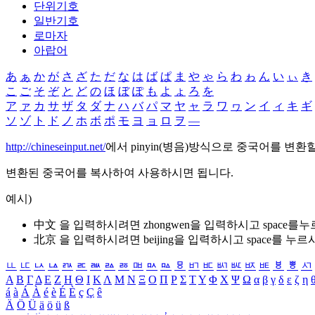
단위기호
일반기호
로마자
아랍어
あ
ぁ
か
が
さ
ざ
た
だ
な
は
ば
ぱ
ま
や
ゃ
ら
わ
ゎ
ん
い
ぃ
き
こ
ご
そ
ぞ
と
ど
の
ほ
ぼ
ぽ
も
よ
ょ
ろ
を
ア
ァ
カ
サ
ザ
タ
ダ
ナ
ハ
バ
パ
マ
ヤ
ャ
ラ
ワ
ヮ
ン
イ
ィ
キ
ギ
ソ
ゾ
ト
ド
ノ
ホ
ボ
ポ
モ
ヨ
ョ
ロ
ヲ
―
http://chineseinput.net/
에서 pinyin(병음)방식으로 중국어를 변환
변환된 중국어를 복사하여 사용하시면 됩니다.
예시)
中文 을 입력하시려면
zhongwen
을 입력하시고 space를
北京 을 입력하시려면
beijing
을 입력하시고 space를 누르
ㅥ
ㅦ
ㅧ
ㅨ
ㅩ
ㅪ
ㅫ
ㅬ
ㅭ
ㅮ
ㅯ
ㅰ
ㅱ
ㅲ
ㅳ
ㅴ
ㅵ
ㅶ
ㅷ
ㅸ
ㅹ
ㅺ
Α
Β
Γ
Δ
Ε
Ζ
Η
Θ
Ι
Κ
Λ
Μ
Ν
Ξ
Ο
Π
Ρ
Σ
Τ
Υ
Φ
Χ
Ψ
Ω
α
β
γ
δ
ε
ζ
η
á
à
Á
À
é
è
É
È
ç
Ç
ê
Ä
Ö
Ü
ä
ö
ü
ß