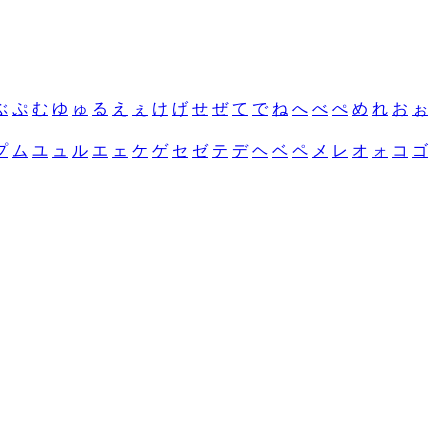
ぶ
ぷ
む
ゆ
ゅ
る
え
ぇ
け
げ
せ
ぜ
て
で
ね
へ
べ
ぺ
め
れ
お
ぉ
プ
ム
ユ
ュ
ル
エ
ェ
ケ
ゲ
セ
ゼ
テ
デ
ヘ
ベ
ペ
メ
レ
オ
ォ
コ
ゴ