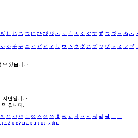
ぎ
し
じ
ち
ぢ
に
ひ
び
ぴ
み
り
う
ぅ
く
ぐ
す
ず
つ
づ
っ
ぬ
ふ
シ
ジ
チ
ヂ
ニ
ヒ
ビ
ピ
ミ
リ
ウ
ゥ
ク
グ
ス
ズ
ツ
ヅ
ッ
ヌ
フ
ブ
할 수 있습니다.
누르시면됩니다.
시면 됩니다.
ㅻ
ㅼ
ㅽ
ㅾ
ㅿ
ㆀ
ㆁ
ㆂ
ㆃ
ㆄ
ㆅ
ㆆ
ㆇ
ㆈ
ㆉ
ㆊ
ㆋ
ㆌ
ㆍ
ㆎ
θ
ι
κ
λ
μ
ν
ξ
ο
π
ρ
σ
τ
υ
φ
χ
ψ
ω