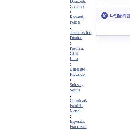
Donizetti,
Gaetano
;
나만을 위한
Romani,
Felice
;
Theodossiou,
Dimitra
;
Pasolini,
Gian
Luca
;
Zanellato,
Riccardo
;
Solovey,
Sofiya
;
Carminati,
Fabrizio
Maria
;
Esposito,
Francesco