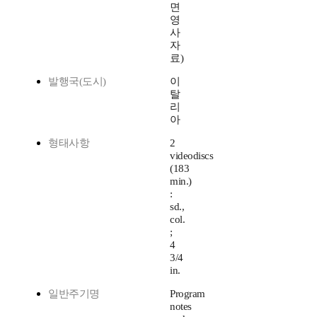
면
영
사
자
료)
발행국(도시)
이
탈
리
아
형태사항
2
videodiscs
(183
min.)
:
sd.,
col.
;
4
3/4
in.
일반주기명
Program
notes