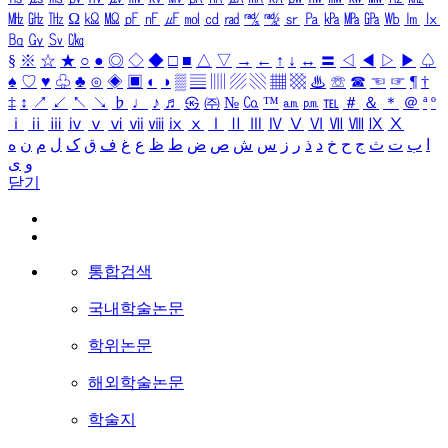
㎒
㎓
㎔
Ω
㏀
㏁
㎊
㎋
㎌
㏖
㏅
㎭
㎮
㎯
㏛
㎩
㎪
㎫
㎬
㏝
㏐
㏓
㏃
㏉
㏜
㏆
§
※
☆
★
○
●
◎
◇
◆
□
■
△
▽
→
←
↑
↓
↔
〓
◁
◀
▷
▶
♤
♠
♡
♥
♧
♣
⊙
◈
▣
◐
◑
▒
▤
▥
▨
▧
▦
▩
♨
☏
☎
☜
☞
¶
†
‡
↕
↗
↙
↖
↘
♭
♩
♪
♬
㉿
㈜
№
㏇
™
㏂
㏘
℡
＃
＆
＊
＠
ª
º
ⅰ
ⅱ
ⅲ
ⅳ
ⅴ
ⅵ
ⅶ
ⅷ
ⅸ
ⅹ
Ⅰ
Ⅱ
Ⅲ
Ⅳ
Ⅴ
Ⅵ
Ⅶ
Ⅷ
Ⅸ
Ⅹ
ا
ب
ت
ث
ج
ح
خ
د
ذ
ر
ز
س
ش
ص
ض
ط
ظ
ع
غ
ف
ق
ک
ل
م
ن
ه
و
ی
닫기
통합검색
국내학술논문
학위논문
해외학술논문
학술지