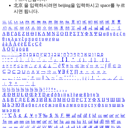
北京 을 입력하시려면
beijing
을 입력하시고 space를 누르
시면 됩니다.
ㅥ
ㅦ
ㅧ
ㅨ
ㅩ
ㅪ
ㅫ
ㅬ
ㅭ
ㅮ
ㅯ
ㅰ
ㅱ
ㅲ
ㅳ
ㅴ
ㅵ
ㅶ
ㅷ
ㅸ
ㅹ
ㅺ
ㅻ
ㅼ
ㅽ
ㅾ
ㅿ
ㆀ
ㆁ
ㆂ
ㆃ
ㆄ
ㆅ
ㆆ
ㆇ
ㆈ
ㆉ
ㆊ
ㆋ
ㆌ
ㆍ
ㆎ
Α
Β
Γ
Δ
Ε
Ζ
Η
Θ
Ι
Κ
Λ
Μ
Ν
Ξ
Ο
Π
Ρ
Σ
Τ
Υ
Φ
Χ
Ψ
Ω
α
β
γ
δ
ε
ζ
η
θ
ι
κ
λ
μ
ν
ξ
ο
π
ρ
σ
τ
υ
φ
χ
ψ
ω
á
à
Á
À
é
è
É
È
ç
Ç
ê
Ä
Ö
Ü
ä
ö
ü
ß
ְ
ֳ
ֲ
ֱ
ָ
ַ
ֵ
ֶ
ִ
ֹ
ּ
ֻ
ׂ
ׁ
ּ
ב
ה
נ
מ
צ
ת
ץ
ש
ד
ג
כ
ע
י
ח
ל
ך
ף
ק
ר
א
ט
ו
ן
ם
פ
‘
’
“
”
〔
〕
〈
〉
「
」
『
』
【
】
＂
（
）
［
］
｛
｝
±
×
÷
≠
≤
≥
∞
∴
♂
♀
∠
⊥
⌒
∂
∇
≡
≒
≪
≫
√
∽
∝
∵
∫
∬
∈
∋
⊆
⊇
⊂
⊃
∪
∩
∧
∨
￢
⇒
⇔
∀
∃
∮
∑
∏
＋
－
＜
＝
＞
、
。
·
‥
…
¨
〃
―
∥
＼
∼
´
～
ˇ
˘
˝
˚
˙
¸
˛
¡
¿
ː
！
＇
，
．
／
：
；
？
＾
＿
｀
｜
½
⅓
⅔
¼
¾
⅛
⅜
⅝
⅞
¹
²
³
⁴
ⁿ
₁
₂
₃
₄
Æ
Ð
Ħ
Ĳ
Ł
Ø
Œ
Þ
Ŧ
Ŋ
æ
đ
ð
ħ
ı
ĳ
ĸ
ŀ
ł
ø
œ
ß
þ
ŧ
ŋ
ŉ
А
Б
В
Г
Д
Е
Ё
Ж
З
И
Й
К
Л
М
Н
О
П
Р
С
Т
У
Ф
Х
Ц
Ч
Ш
Щ
Ъ
Ы
Ь
Э
Ю
Я
а
б
в
г
д
е
ё
ж
з
и
й
к
л
м
н
о
п
р
с
т
у
ф
х
ц
ч
ш
щ
ъ
ы
ь
э
ю
я
′
″
℃
Å
￠
￡
￥
¤
℉
‰
＄
％
Ｆ
￦
㎕
㎖
㎗
ℓ
㎘
㏄
㎣
㎤
㎥
㎦
㎙
㎚
㎛
㎜
㎝
㎞
㎟
㎠
㎡
㎢
㏊
㎍
㎎
㎏
㏏
㎈
㎉
㏈
㎧
㎨
㎰
㎱
㎲
㎳
㎴
㎵
㎶
㎷
㎸
㎹
㎀
㎁
㎂
㎃
㎄
㎺
㎻
㎽
㎾
㎿
㎐
㎑