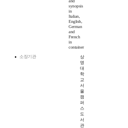
and
synopsis
in
Italian,
English,
German
and
French
in
container
소장기관
상
명
대
학
교
서
울
캠
퍼
스
도
서
관