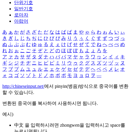
단위기호
일반기호
로마자
아랍어
あ
ぁ
か
が
さ
ざ
た
だ
な
は
ば
ぱ
ま
や
ゃ
ら
わ
ゎ
ん
い
ぃ
き
ぎ
し
じ
ち
ぢ
に
ひ
び
ぴ
み
り
う
ぅ
く
ぐ
す
ず
つ
づ
っ
ぬ
ふ
ぶ
ぷ
む
ゆ
ゅ
る
え
ぇ
け
げ
せ
ぜ
て
で
ね
へ
べ
ぺ
め
れ
お
ぉ
こ
ご
そ
ぞ
と
ど
の
ほ
ぼ
ぽ
も
よ
ょ
ろ
を
ア
ァ
カ
サ
ザ
タ
ダ
ナ
ハ
バ
パ
マ
ヤ
ャ
ラ
ワ
ヮ
ン
イ
ィ
キ
ギ
シ
ジ
チ
ヂ
ニ
ヒ
ビ
ピ
ミ
リ
ウ
ゥ
ク
グ
ス
ズ
ツ
ヅ
ッ
ヌ
フ
ブ
プ
ム
ユ
ュ
ル
エ
ェ
ケ
ゲ
セ
ゼ
テ
デ
ヘ
ベ
ペ
メ
レ
オ
ォ
コ
ゴ
ソ
ゾ
ト
ド
ノ
ホ
ボ
ポ
モ
ヨ
ョ
ロ
ヲ
―
http://chineseinput.net/
에서 pinyin(병음)방식으로 중국어를 변환
할 수 있습니다.
변환된 중국어를 복사하여 사용하시면 됩니다.
예시)
中文 을 입력하시려면
zhongwen
을 입력하시고 space를
누르시면됩니다.