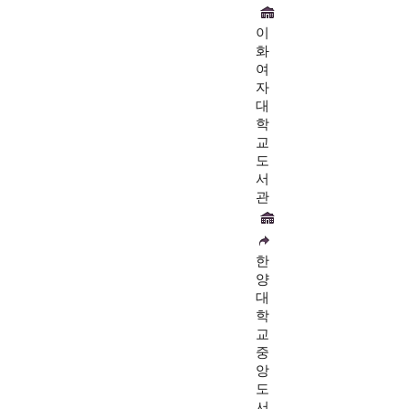
이
화
여
자
대
학
교
도
서
관
한
양
대
학
교
중
앙
도
서