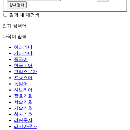
상세검색
결과 내 재검색
인기 검색어
다국어 입력
히라가나
가타카나
중국어
한글고어
그리스문자
프랑스어
독일어
히브리어
괄호기호
학술기호
기술기호
첨자기호
라틴문자
러시아문자