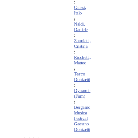
;
Grassi,
Italo
;
Naldi,
Daniele
;
Zanoletti,
Cristina
;
Ricchetti,
Matteo
;
Teatro
Donizetti
;
Dynamic
(Firm)
;
Bergamo
Musica
Festival
Gaetano
Donizetti