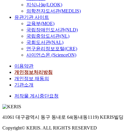
지식나눔(LOOK)
의학전자도서관(MEDLIS)
유관기관 사이트
교육부(MOE)
국립장애인도서관(NLD)
국립중앙도서관(NL)
국회도서관(NAL)
연구윤리정보포털(CRE)
사이언스온 (ScienceON)
이용약관
개인정보처리방침
개인정보 재동의
기관소개
저작물 게시중단요청
41061 대구광역시 동구 동내로 64(동내동1119) KERIS빌딩
Copyright© KERIS. ALL RIGHTS RESERVED