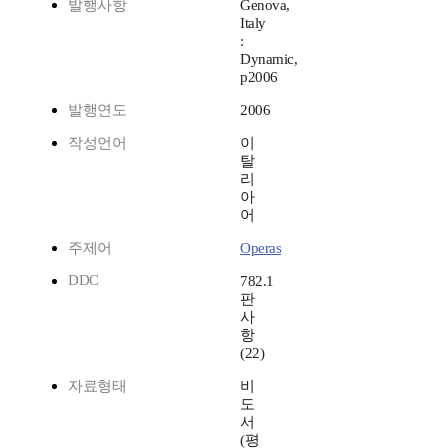
발행사항
Genova,
Italy
:
Dynamic,
p2006
발행연도
2006
작성언어
이
탈
리
아
어
주제어
Operas
DDC
782.1
판
사
항
(22)
자료형태
비
도
서
(평