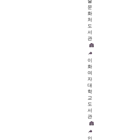
술
문
화
처
도
서
관
이
화
여
자
대
학
교
도
서
관
인