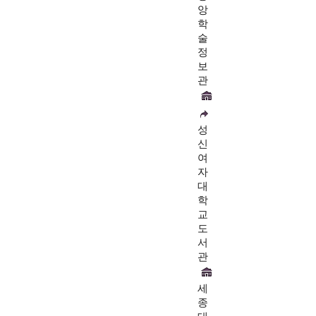
앙
학
술
정
보
관
성
신
여
자
대
학
교
도
서
관
세
종