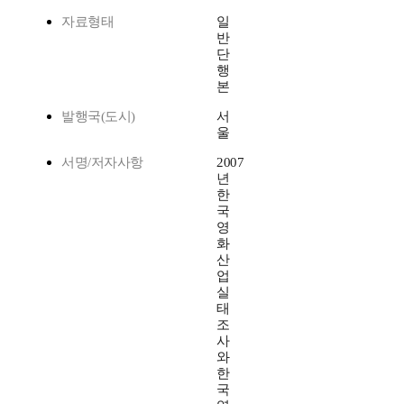
자료형태
일
반
단
행
본
발행국(도시)
서
울
서명/저자사항
2007
년
한
국
영
화
산
업
실
태
조
사
와
한
국