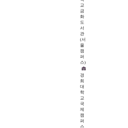
교
금
화
도
서
관
(서
울
캠
퍼
스)
경
희
대
학
교
국
제
캠
퍼
스