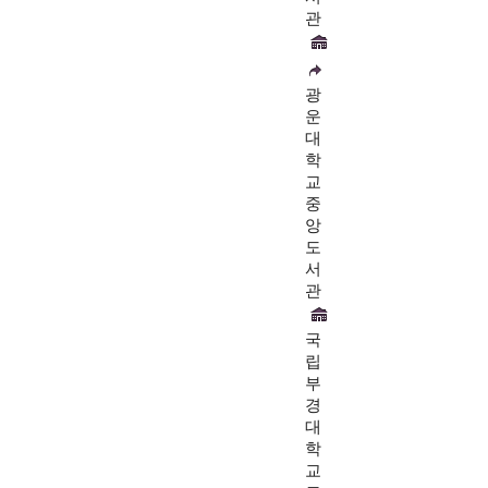
관
광
운
대
학
교
중
앙
도
서
관
국
립
부
경
대
학
교