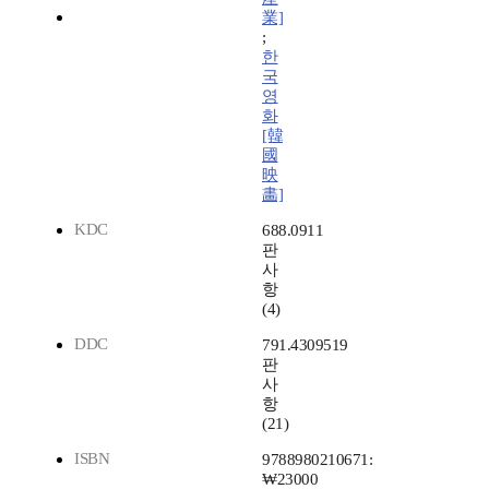
業]
;
한
국
영
화
[韓
國
映
畵]
KDC
688.0911
판
사
항
(4)
DDC
791.4309519
판
사
항
(21)
ISBN
9788980210671:
₩23000