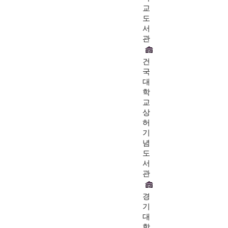
교
도
서
관
건
국
대
학
교
상
허
기
념
도
서
관
경
기
대
학