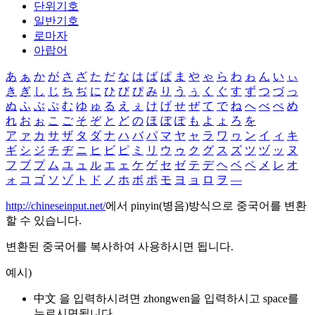
단위기호
일반기호
로마자
아랍어
あ
ぁ
か
が
さ
ざ
た
だ
な
は
ば
ぱ
ま
や
ゃ
ら
わ
ゎ
ん
い
ぃ
き
ぎ
し
じ
ち
ぢ
に
ひ
び
ぴ
み
り
う
ぅ
く
ぐ
す
ず
つ
づ
っ
ぬ
ふ
ぶ
ぷ
む
ゆ
ゅ
る
え
ぇ
け
げ
せ
ぜ
て
で
ね
へ
べ
ぺ
め
れ
お
ぉ
こ
ご
そ
ぞ
と
ど
の
ほ
ぼ
ぽ
も
よ
ょ
ろ
を
ア
ァ
カ
サ
ザ
タ
ダ
ナ
ハ
バ
パ
マ
ヤ
ャ
ラ
ワ
ヮ
ン
イ
ィ
キ
ギ
シ
ジ
チ
ヂ
ニ
ヒ
ビ
ピ
ミ
リ
ウ
ゥ
ク
グ
ス
ズ
ツ
ヅ
ッ
ヌ
フ
ブ
プ
ム
ユ
ュ
ル
エ
ェ
ケ
ゲ
セ
ゼ
テ
デ
ヘ
ベ
ペ
メ
レ
オ
ォ
コ
ゴ
ソ
ゾ
ト
ド
ノ
ホ
ボ
ポ
モ
ヨ
ョ
ロ
ヲ
―
http://chineseinput.net/
에서 pinyin(병음)방식으로 중국어를 변환
할 수 있습니다.
변환된 중국어를 복사하여 사용하시면 됩니다.
예시)
中文 을 입력하시려면
zhongwen
을 입력하시고 space를
누르시면됩니다.