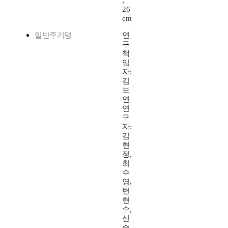
;
26
cm
일반주기명
연
구
책
임
자:
김
보
연
연
구
자:
김
현
정,
최
수
영,
변
현
수,
신
승