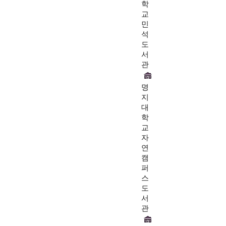
학
교
민
석
도
서
관
명
지
대
학
교
자
연
캠
퍼
스
도
서
관