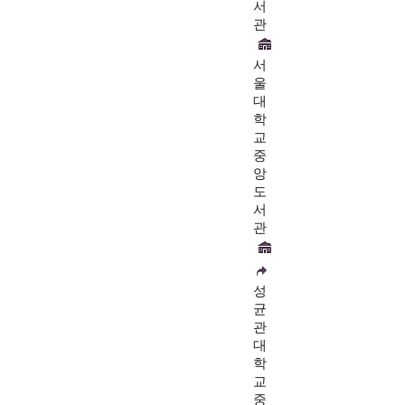
서
관
서
울
대
학
교
중
앙
도
서
관
성
균
관
대
학
교
중