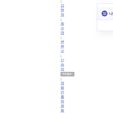
;
김
현
나
정
;
최
수
영
;
변
현
수
;
신
승
의
;
영
화
진
흥
위
원
회