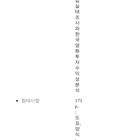
업
실
태
조
사
와
한
국
영
화
투
자
수
익
성
분
석
형태사항
173
p.
:
도
표,
양
식