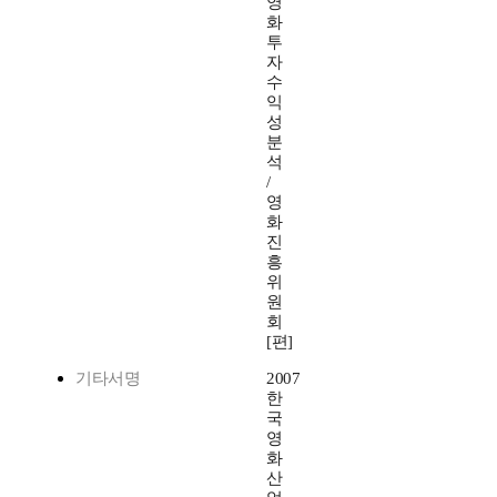
영
화
투
자
수
익
성
분
석
/
영
화
진
흥
위
원
회
[편]
기타서명
2007
한
국
영
화
산