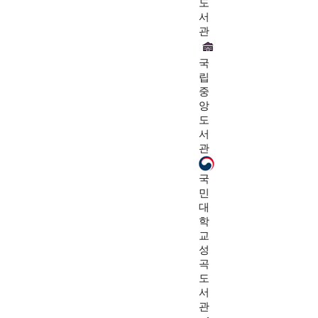
도
서
관
국
립
중
앙
도
서
관
국
민
대
학
교
성
곡
도
서
관