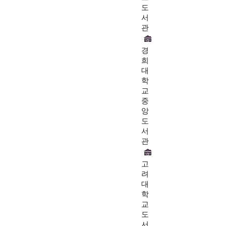
도
서
관
경
희
대
학
교
중
앙
도
서
관
고
려
대
학
교
도
서