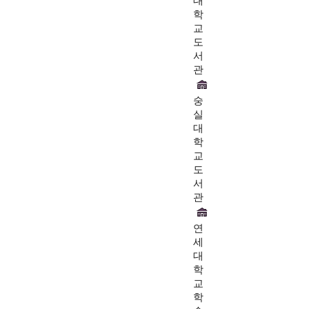
대
학
교
도
서
관
숭
실
대
학
교
도
서
관
연
세
대
학
교
학