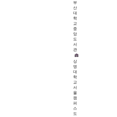
부
산
대
학
교
중
앙
도
서
관
상
명
대
학
교
서
울
캠
퍼
스
도