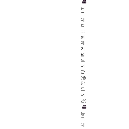
단
국
대
학
교
퇴
계
기
념
도
서
관
(중
앙
도
서
관)
동
국
대