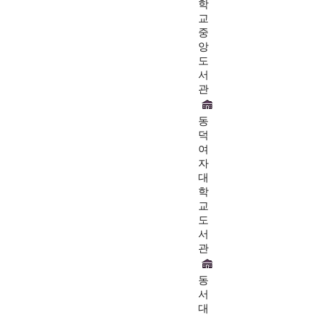
학
교
중
앙
도
서
관
동
덕
여
자
대
학
교
도
서
관
동
서
대