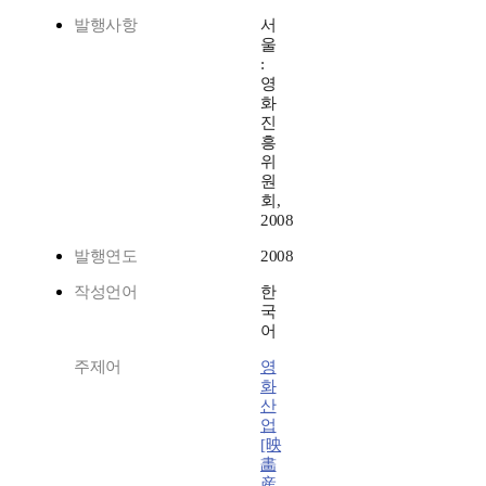
발행사항
서
울
:
영
화
진
흥
위
원
회,
2008
발행연도
2008
작성언어
한
국
어
주제어
영
화
산
업
[映
畵
産