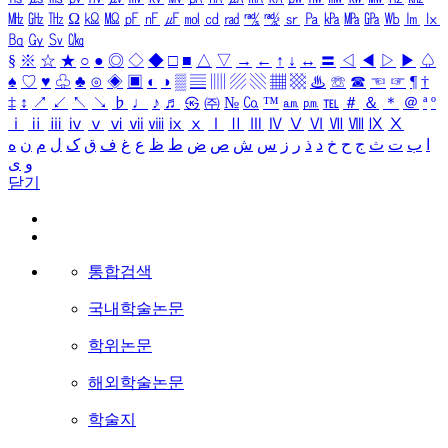
㎒
㎓
㎔
Ω
㏀
㏁
㎊
㎋
㎌
㏖
㏅
㎭
㎮
㎯
㏛
㎩
㎪
㎫
㎬
㏝
㏐
㏓
㏃
㏉
㏜
㏆
§
※
☆
★
○
●
◎
◇
◆
□
■
△
▽
→
←
↑
↓
↔
〓
◁
◀
▷
▶
♤
♠
♡
♥
♧
♣
⊙
◈
▣
◐
◑
▒
▤
▥
▨
▧
▦
▩
♨
☏
☎
☜
☞
¶
†
‡
↕
↗
↙
↖
↘
♭
♩
♪
♬
㉿
㈜
№
㏇
™
㏂
㏘
℡
＃
＆
＊
＠
ª
º
ⅰ
ⅱ
ⅲ
ⅳ
ⅴ
ⅵ
ⅶ
ⅷ
ⅸ
ⅹ
Ⅰ
Ⅱ
Ⅲ
Ⅳ
Ⅴ
Ⅵ
Ⅶ
Ⅷ
Ⅸ
Ⅹ
ا
ب
ت
ث
ج
ح
خ
د
ذ
ر
ز
س
ش
ص
ض
ط
ظ
ع
غ
ف
ق
ک
ل
م
ن
ه
و
ی
닫기
통합검색
국내학술논문
학위논문
해외학술논문
학술지