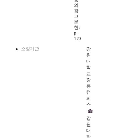
의
참
고
문
헌:
p.
170
소장기관
강
원
대
학
교
강
릉
캠
퍼
스
강
원
대
학