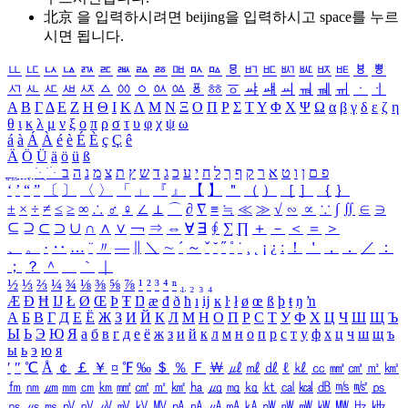
北京 을 입력하시려면
beijing
을 입력하시고 space를 누르
시면 됩니다.
ㅥ
ㅦ
ㅧ
ㅨ
ㅩ
ㅪ
ㅫ
ㅬ
ㅭ
ㅮ
ㅯ
ㅰ
ㅱ
ㅲ
ㅳ
ㅴ
ㅵ
ㅶ
ㅷ
ㅸ
ㅹ
ㅺ
ㅻ
ㅼ
ㅽ
ㅾ
ㅿ
ㆀ
ㆁ
ㆂ
ㆃ
ㆄ
ㆅ
ㆆ
ㆇ
ㆈ
ㆉ
ㆊ
ㆋ
ㆌ
ㆍ
ㆎ
Α
Β
Γ
Δ
Ε
Ζ
Η
Θ
Ι
Κ
Λ
Μ
Ν
Ξ
Ο
Π
Ρ
Σ
Τ
Υ
Φ
Χ
Ψ
Ω
α
β
γ
δ
ε
ζ
η
θ
ι
κ
λ
μ
ν
ξ
ο
π
ρ
σ
τ
υ
φ
χ
ψ
ω
á
à
Á
À
é
è
É
È
ç
Ç
ê
Ä
Ö
Ü
ä
ö
ü
ß
ְ
ֳ
ֲ
ֱ
ָ
ַ
ֵ
ֶ
ִ
ֹ
ּ
ֻ
ׂ
ׁ
ּ
ב
ה
נ
מ
צ
ת
ץ
ש
ד
ג
כ
ע
י
ח
ל
ך
ף
ק
ר
א
ט
ו
ן
ם
פ
‘
’
“
”
〔
〕
〈
〉
「
」
『
』
【
】
＂
（
）
［
］
｛
｝
±
×
÷
≠
≤
≥
∞
∴
♂
♀
∠
⊥
⌒
∂
∇
≡
≒
≪
≫
√
∽
∝
∵
∫
∬
∈
∋
⊆
⊇
⊂
⊃
∪
∩
∧
∨
￢
⇒
⇔
∀
∃
∮
∑
∏
＋
－
＜
＝
＞
、
。
·
‥
…
¨
〃
―
∥
＼
∼
´
～
ˇ
˘
˝
˚
˙
¸
˛
¡
¿
ː
！
＇
，
．
／
：
；
？
＾
＿
｀
｜
½
⅓
⅔
¼
¾
⅛
⅜
⅝
⅞
¹
²
³
⁴
ⁿ
₁
₂
₃
₄
Æ
Ð
Ħ
Ĳ
Ł
Ø
Œ
Þ
Ŧ
Ŋ
æ
đ
ð
ħ
ı
ĳ
ĸ
ŀ
ł
ø
œ
ß
þ
ŧ
ŋ
ŉ
А
Б
В
Г
Д
Е
Ё
Ж
З
И
Й
К
Л
М
Н
О
П
Р
С
Т
У
Ф
Х
Ц
Ч
Ш
Щ
Ъ
Ы
Ь
Э
Ю
Я
а
б
в
г
д
е
ё
ж
з
и
й
к
л
м
н
о
п
р
с
т
у
ф
х
ц
ч
ш
щ
ъ
ы
ь
э
ю
я
′
″
℃
Å
￠
￡
￥
¤
℉
‰
＄
％
Ｆ
￦
㎕
㎖
㎗
ℓ
㎘
㏄
㎣
㎤
㎥
㎦
㎙
㎚
㎛
㎜
㎝
㎞
㎟
㎠
㎡
㎢
㏊
㎍
㎎
㎏
㏏
㎈
㎉
㏈
㎧
㎨
㎰
㎱
㎲
㎳
㎴
㎵
㎶
㎷
㎸
㎹
㎀
㎁
㎂
㎃
㎄
㎺
㎻
㎽
㎾
㎿
㎐
㎑