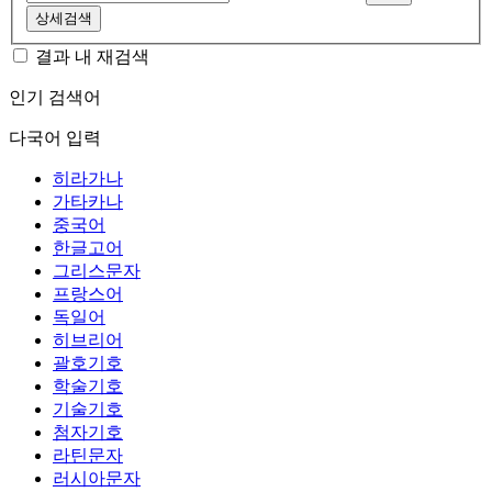
상세검색
결과 내 재검색
인기 검색어
다국어 입력
히라가나
가타카나
중국어
한글고어
그리스문자
프랑스어
독일어
히브리어
괄호기호
학술기호
기술기호
첨자기호
라틴문자
러시아문자