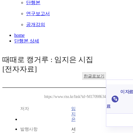
단행본
연구보고서
공개강의
home
단행본 상세
때때로 캥거루 : 임지은 시집
[전자자료]
한글로보기
이 자료
https://www.riss.kr/link?id=M17098634
료
저자
임
지
은
발행사항
서