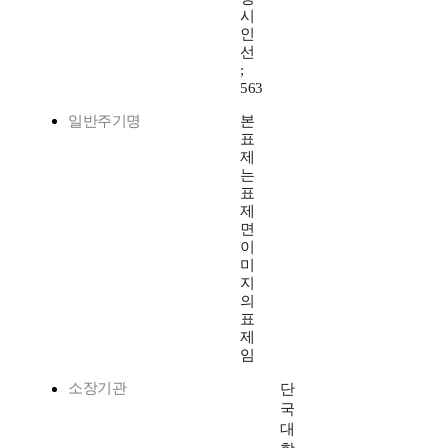
시
인
선
;
563
일반주기명
본
표
제
는
표
제
면
이
미
지
의
표
제
임
소장기관
단
국
대