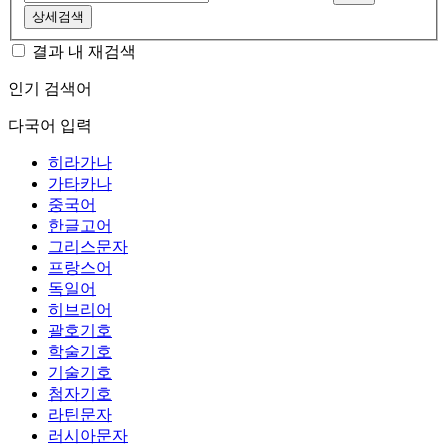
상세검색
결과 내 재검색
인기 검색어
다국어 입력
히라가나
가타카나
중국어
한글고어
그리스문자
프랑스어
독일어
히브리어
괄호기호
학술기호
기술기호
첨자기호
라틴문자
러시아문자