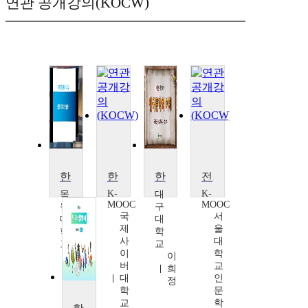
연관 공개강의(KOCW)
한국문학의 이해
한국문학개론
한국문학의 이해
전쟁과 한국문학
K-
K-
목
대
MOOC
MOOC
원
구
국
서
대
대
제
울
학
학
사
대
교
교
이
학
변
이
버
교
승
희
대
인
구
정
학
문
교
학