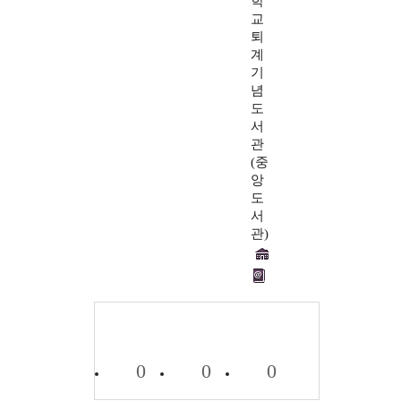
학
교
퇴
계
기
념
도
서
관
(중
앙
도
서
관)
0
0
0