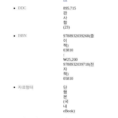
DDC
895.715
판
사
항
(23)
ISBN
9788932039268(종
이
책)
03810
:
₩25,200
9788932039718(전
자
책)
05810
자료형태
단
행
본
(국
내
eBook)