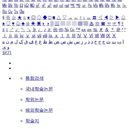
㎒
㎓
㎔
Ω
㏀
㏁
㎊
㎋
㎌
㏖
㏅
㎭
㎮
㎯
㏛
㎩
㎪
㎫
㎬
㏝
㏐
㏓
㏃
㏉
㏜
㏆
§
※
☆
★
○
●
◎
◇
◆
□
■
△
▽
→
←
↑
↓
↔
〓
◁
◀
▷
▶
♤
♠
♡
♥
♧
♣
⊙
◈
▣
◐
◑
▒
▤
▥
▨
▧
▦
▩
♨
☏
☎
☜
☞
¶
†
‡
↕
↗
↙
↖
↘
♭
♩
♪
♬
㉿
㈜
№
㏇
™
㏂
㏘
℡
＃
＆
＊
＠
ª
º
ⅰ
ⅱ
ⅲ
ⅳ
ⅴ
ⅵ
ⅶ
ⅷ
ⅸ
ⅹ
Ⅰ
Ⅱ
Ⅲ
Ⅳ
Ⅴ
Ⅵ
Ⅶ
Ⅷ
Ⅸ
Ⅹ
ا
ب
ت
ث
ج
ح
خ
د
ذ
ر
ز
س
ش
ص
ض
ط
ظ
ع
غ
ف
ق
ک
ل
م
ن
ه
و
ی
닫기
통합검색
국내학술논문
학위논문
해외학술논문
학술지