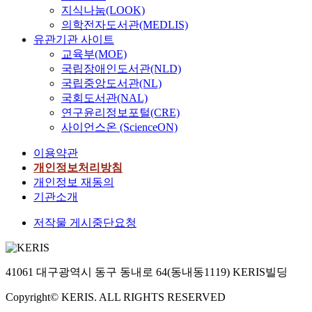
지식나눔(LOOK)
의학전자도서관(MEDLIS)
유관기관 사이트
교육부(MOE)
국립장애인도서관(NLD)
국립중앙도서관(NL)
국회도서관(NAL)
연구윤리정보포털(CRE)
사이언스온 (ScienceON)
이용약관
개인정보처리방침
개인정보 재동의
기관소개
저작물 게시중단요청
41061 대구광역시 동구 동내로 64(동내동1119) KERIS빌딩
Copyright© KERIS. ALL RIGHTS RESERVED