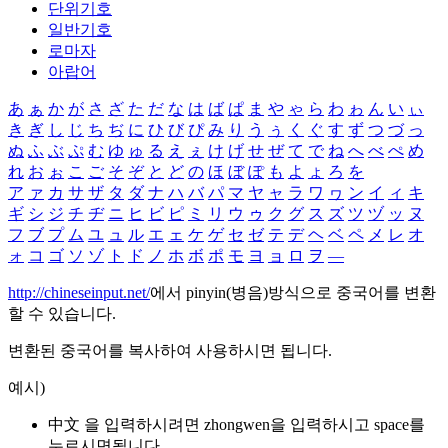
단위기호
일반기호
로마자
아랍어
あ
ぁ
か
が
さ
ざ
た
だ
な
は
ば
ぱ
ま
や
ゃ
ら
わ
ゎ
ん
い
ぃ
き
ぎ
し
じ
ち
ぢ
に
ひ
び
ぴ
み
り
う
ぅ
く
ぐ
す
ず
つ
づ
っ
ぬ
ふ
ぶ
ぷ
む
ゆ
ゅ
る
え
ぇ
け
げ
せ
ぜ
て
で
ね
へ
べ
ぺ
め
れ
お
ぉ
こ
ご
そ
ぞ
と
ど
の
ほ
ぼ
ぽ
も
よ
ょ
ろ
を
ア
ァ
カ
サ
ザ
タ
ダ
ナ
ハ
バ
パ
マ
ヤ
ャ
ラ
ワ
ヮ
ン
イ
ィ
キ
ギ
シ
ジ
チ
ヂ
ニ
ヒ
ビ
ピ
ミ
リ
ウ
ゥ
ク
グ
ス
ズ
ツ
ヅ
ッ
ヌ
フ
ブ
プ
ム
ユ
ュ
ル
エ
ェ
ケ
ゲ
セ
ゼ
テ
デ
ヘ
ベ
ペ
メ
レ
オ
ォ
コ
ゴ
ソ
ゾ
ト
ド
ノ
ホ
ボ
ポ
モ
ヨ
ョ
ロ
ヲ
―
http://chineseinput.net/
에서 pinyin(병음)방식으로 중국어를 변환
할 수 있습니다.
변환된 중국어를 복사하여 사용하시면 됩니다.
예시)
中文 을 입력하시려면
zhongwen
을 입력하시고 space를
누르시면됩니다.