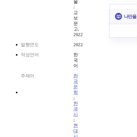
울
:
교
나만을
보
문
고,
2022
발행연도
2022
작성언어
한
국
어
주제어
한
국
문
학
;
한
국
시
;
현
대
시