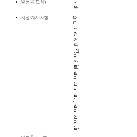
발행국(도시)
서
울
서명/저자사항
때
때
로
캥
거
루
[전
자
자
료]:
임
지
은
시
집
/
임
지
은
지
음.