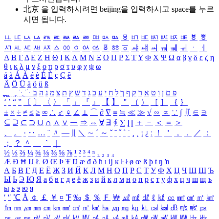
北京 을 입력하시려면
beijing
을 입력하시고 space를 누르
시면 됩니다.
ㅥ
ㅦ
ㅧ
ㅨ
ㅩ
ㅪ
ㅫ
ㅬ
ㅭ
ㅮ
ㅯ
ㅰ
ㅱ
ㅲ
ㅳ
ㅴ
ㅵ
ㅶ
ㅷ
ㅸ
ㅹ
ㅺ
ㅻ
ㅼ
ㅽ
ㅾ
ㅿ
ㆀ
ㆁ
ㆂ
ㆃ
ㆄ
ㆅ
ㆆ
ㆇ
ㆈ
ㆉ
ㆊ
ㆋ
ㆌ
ㆍ
ㆎ
Α
Β
Γ
Δ
Ε
Ζ
Η
Θ
Ι
Κ
Λ
Μ
Ν
Ξ
Ο
Π
Ρ
Σ
Τ
Υ
Φ
Χ
Ψ
Ω
α
β
γ
δ
ε
ζ
η
θ
ι
κ
λ
μ
ν
ξ
ο
π
ρ
σ
τ
υ
φ
χ
ψ
ω
á
à
Á
À
é
è
É
È
ç
Ç
ê
Ä
Ö
Ü
ä
ö
ü
ß
ְ
ֳ
ֲ
ֱ
ָ
ַ
ֵ
ֶ
ִ
ֹ
ּ
ֻ
ׂ
ׁ
ּ
ב
ה
נ
מ
צ
ת
ץ
ש
ד
ג
כ
ע
י
ח
ל
ך
ף
ק
ר
א
ט
ו
ן
ם
פ
‘
’
“
”
〔
〕
〈
〉
「
」
『
』
【
】
＂
（
）
［
］
｛
｝
±
×
÷
≠
≤
≥
∞
∴
♂
♀
∠
⊥
⌒
∂
∇
≡
≒
≪
≫
√
∽
∝
∵
∫
∬
∈
∋
⊆
⊇
⊂
⊃
∪
∩
∧
∨
￢
⇒
⇔
∀
∃
∮
∑
∏
＋
－
＜
＝
＞
、
。
·
‥
…
¨
〃
―
∥
＼
∼
´
～
ˇ
˘
˝
˚
˙
¸
˛
¡
¿
ː
！
＇
，
．
／
：
；
？
＾
＿
｀
｜
½
⅓
⅔
¼
¾
⅛
⅜
⅝
⅞
¹
²
³
⁴
ⁿ
₁
₂
₃
₄
Æ
Ð
Ħ
Ĳ
Ł
Ø
Œ
Þ
Ŧ
Ŋ
æ
đ
ð
ħ
ı
ĳ
ĸ
ŀ
ł
ø
œ
ß
þ
ŧ
ŋ
ŉ
А
Б
В
Г
Д
Е
Ё
Ж
З
И
Й
К
Л
М
Н
О
П
Р
С
Т
У
Ф
Х
Ц
Ч
Ш
Щ
Ъ
Ы
Ь
Э
Ю
Я
а
б
в
г
д
е
ё
ж
з
и
й
к
л
м
н
о
п
р
с
т
у
ф
х
ц
ч
ш
щ
ъ
ы
ь
э
ю
я
′
″
℃
Å
￠
￡
￥
¤
℉
‰
＄
％
Ｆ
￦
㎕
㎖
㎗
ℓ
㎘
㏄
㎣
㎤
㎥
㎦
㎙
㎚
㎛
㎜
㎝
㎞
㎟
㎠
㎡
㎢
㏊
㎍
㎎
㎏
㏏
㎈
㎉
㏈
㎧
㎨
㎰
㎱
㎲
㎳
㎴
㎵
㎶
㎷
㎸
㎹
㎀
㎁
㎂
㎃
㎄
㎺
㎻
㎽
㎾
㎿
㎐
㎑