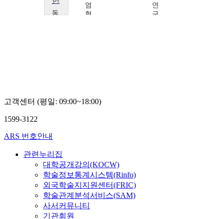
한국문학의 철학적 이해
염
연
동
형
구
명
운
원
대
한
학
국
교
어
박
문
재
학
현
연
구
소
고객센터 (평일: 09:00~18:00)
나
보
1599-3122
령
ARS 번호안내
관련누리집
대학공개강의(KOCW)
학술정보통계시스템(Rinfo)
외국학술지지원센터(FRIC)
학술관계분석서비스(SAM)
사서커뮤니티
기관회원