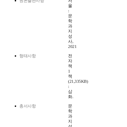
원본출판사항
서
울
:
문
학
과
지
성
사,
2021
형태사항
전
자
책
1
책
(21,335KB)
:
삽
화.
총서사항
문
학
과
지
성