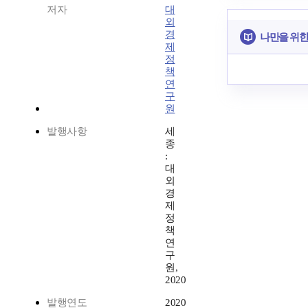
저자
대
외
경
나만을 위한
제
정
책
연
구
원
발행사항
세
종
:
대
외
경
제
정
책
연
구
원,
2020
발행연도
2020