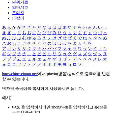
단위기호
일반기호
로마자
아랍어
あ
ぁ
か
が
さ
ざ
た
だ
な
は
ば
ぱ
ま
や
ゃ
ら
わ
ゎ
ん
い
ぃ
き
ぎ
し
じ
ち
ぢ
に
ひ
び
ぴ
み
り
う
ぅ
く
ぐ
す
ず
つ
づ
っ
ぬ
ふ
ぶ
ぷ
む
ゆ
ゅ
る
え
ぇ
け
げ
せ
ぜ
て
で
ね
へ
べ
ぺ
め
れ
お
ぉ
こ
ご
そ
ぞ
と
ど
の
ほ
ぼ
ぽ
も
よ
ょ
ろ
を
ア
ァ
カ
サ
ザ
タ
ダ
ナ
ハ
バ
パ
マ
ヤ
ャ
ラ
ワ
ヮ
ン
イ
ィ
キ
ギ
シ
ジ
チ
ヂ
ニ
ヒ
ビ
ピ
ミ
リ
ウ
ゥ
ク
グ
ス
ズ
ツ
ヅ
ッ
ヌ
フ
ブ
プ
ム
ユ
ュ
ル
エ
ェ
ケ
ゲ
セ
ゼ
テ
デ
ヘ
ベ
ペ
メ
レ
オ
ォ
コ
ゴ
ソ
ゾ
ト
ド
ノ
ホ
ボ
ポ
モ
ヨ
ョ
ロ
ヲ
―
http://chineseinput.net/
에서 pinyin(병음)방식으로 중국어를 변환
할 수 있습니다.
변환된 중국어를 복사하여 사용하시면 됩니다.
예시)
中文 을 입력하시려면
zhongwen
을 입력하시고 space를
누르시면됩니다.