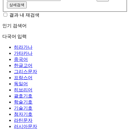
상세검색
결과 내 재검색
인기 검색어
다국어 입력
히라가나
가타카나
중국어
한글고어
그리스문자
프랑스어
독일어
히브리어
괄호기호
학술기호
기술기호
첨자기호
라틴문자
러시아문자