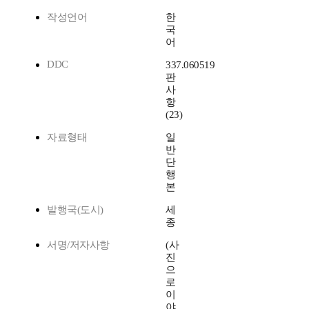
작성언어
한
국
어
DDC
337.060519
판
사
항
(23)
자료형태
일
반
단
행
본
발행국(도시)
세
종
서명/저자사항
(사
진
으
로
이
야