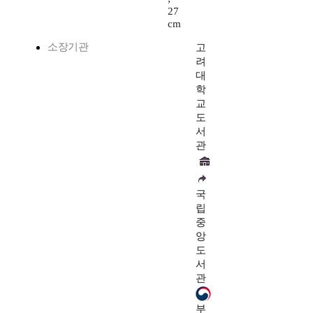
27
cm
소장기관
고
려
대
학
교
도
서
관
국
립
중
앙
도
서
관
부