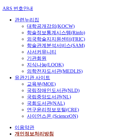
ARS 번호안내
관련누리집
대학공개강의(KOCW)
학술정보통계시스템(Rinfo)
외국학술지지원센터(FRIC)
학술관계분석서비스(SAM)
사서커뮤니티
기관회원
지식나눔(LOOK)
의학전자도서관(MEDLIS)
유관기관 사이트
교육부(MOE)
국립장애인도서관(NLD)
국립중앙도서관(NL)
국회도서관(NAL)
연구윤리정보포털(CRE)
사이언스온 (ScienceON)
이용약관
개인정보처리방침