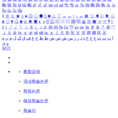
㎒
㎓
㎔
Ω
㏀
㏁
㎊
㎋
㎌
㏖
㏅
㎭
㎮
㎯
㏛
㎩
㎪
㎫
㎬
㏝
㏐
㏓
㏃
㏉
㏜
㏆
§
※
☆
★
○
●
◎
◇
◆
□
■
△
▽
→
←
↑
↓
↔
〓
◁
◀
▷
▶
♤
♠
♡
♥
♧
♣
⊙
◈
▣
◐
◑
▒
▤
▥
▨
▧
▦
▩
♨
☏
☎
☜
☞
¶
†
‡
↕
↗
↙
↖
↘
♭
♩
♪
♬
㉿
㈜
№
㏇
™
㏂
㏘
℡
＃
＆
＊
＠
ª
º
ⅰ
ⅱ
ⅲ
ⅳ
ⅴ
ⅵ
ⅶ
ⅷ
ⅸ
ⅹ
Ⅰ
Ⅱ
Ⅲ
Ⅳ
Ⅴ
Ⅵ
Ⅶ
Ⅷ
Ⅸ
Ⅹ
ا
ب
ت
ث
ج
ح
خ
د
ذ
ر
ز
س
ش
ص
ض
ط
ظ
ع
غ
ف
ق
ک
ل
م
ن
ه
و
ی
닫기
통합검색
국내학술논문
학위논문
해외학술논문
학술지