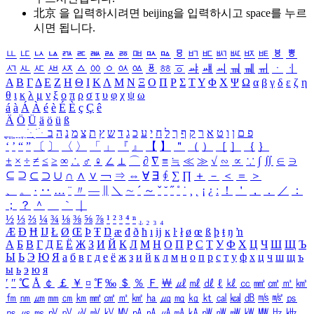
北京 을 입력하시려면
beijing
을 입력하시고 space를 누르
시면 됩니다.
ㅥ
ㅦ
ㅧ
ㅨ
ㅩ
ㅪ
ㅫ
ㅬ
ㅭ
ㅮ
ㅯ
ㅰ
ㅱ
ㅲ
ㅳ
ㅴ
ㅵ
ㅶ
ㅷ
ㅸ
ㅹ
ㅺ
ㅻ
ㅼ
ㅽ
ㅾ
ㅿ
ㆀ
ㆁ
ㆂ
ㆃ
ㆄ
ㆅ
ㆆ
ㆇ
ㆈ
ㆉ
ㆊ
ㆋ
ㆌ
ㆍ
ㆎ
Α
Β
Γ
Δ
Ε
Ζ
Η
Θ
Ι
Κ
Λ
Μ
Ν
Ξ
Ο
Π
Ρ
Σ
Τ
Υ
Φ
Χ
Ψ
Ω
α
β
γ
δ
ε
ζ
η
θ
ι
κ
λ
μ
ν
ξ
ο
π
ρ
σ
τ
υ
φ
χ
ψ
ω
á
à
Á
À
é
è
É
È
ç
Ç
ê
Ä
Ö
Ü
ä
ö
ü
ß
ְ
ֳ
ֲ
ֱ
ָ
ַ
ֵ
ֶ
ִ
ֹ
ּ
ֻ
ׂ
ׁ
ּ
ב
ה
נ
מ
צ
ת
ץ
ש
ד
ג
כ
ע
י
ח
ל
ך
ף
ק
ר
א
ט
ו
ן
ם
פ
‘
’
“
”
〔
〕
〈
〉
「
」
『
』
【
】
＂
（
）
［
］
｛
｝
±
×
÷
≠
≤
≥
∞
∴
♂
♀
∠
⊥
⌒
∂
∇
≡
≒
≪
≫
√
∽
∝
∵
∫
∬
∈
∋
⊆
⊇
⊂
⊃
∪
∩
∧
∨
￢
⇒
⇔
∀
∃
∮
∑
∏
＋
－
＜
＝
＞
、
。
·
‥
…
¨
〃
―
∥
＼
∼
´
～
ˇ
˘
˝
˚
˙
¸
˛
¡
¿
ː
！
＇
，
．
／
：
；
？
＾
＿
｀
｜
½
⅓
⅔
¼
¾
⅛
⅜
⅝
⅞
¹
²
³
⁴
ⁿ
₁
₂
₃
₄
Æ
Ð
Ħ
Ĳ
Ł
Ø
Œ
Þ
Ŧ
Ŋ
æ
đ
ð
ħ
ı
ĳ
ĸ
ŀ
ł
ø
œ
ß
þ
ŧ
ŋ
ŉ
А
Б
В
Г
Д
Е
Ё
Ж
З
И
Й
К
Л
М
Н
О
П
Р
С
Т
У
Ф
Х
Ц
Ч
Ш
Щ
Ъ
Ы
Ь
Э
Ю
Я
а
б
в
г
д
е
ё
ж
з
и
й
к
л
м
н
о
п
р
с
т
у
ф
х
ц
ч
ш
щ
ъ
ы
ь
э
ю
я
′
″
℃
Å
￠
￡
￥
¤
℉
‰
＄
％
Ｆ
￦
㎕
㎖
㎗
ℓ
㎘
㏄
㎣
㎤
㎥
㎦
㎙
㎚
㎛
㎜
㎝
㎞
㎟
㎠
㎡
㎢
㏊
㎍
㎎
㎏
㏏
㎈
㎉
㏈
㎧
㎨
㎰
㎱
㎲
㎳
㎴
㎵
㎶
㎷
㎸
㎹
㎀
㎁
㎂
㎃
㎄
㎺
㎻
㎽
㎾
㎿
㎐
㎑