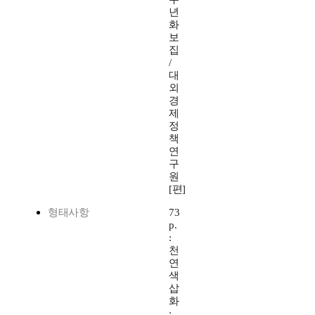
년
화
보
집
/
대
외
경
제
정
책
연
구
원
[편]
형태사항
73
p.
:
천
연
색
삽
화
;