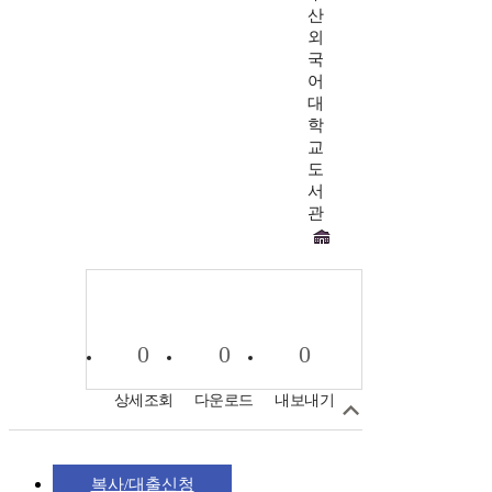
산
외
국
어
대
학
교
도
서
관
0
0
0
상세조회
다운로드
내보내기
복사/대출신청