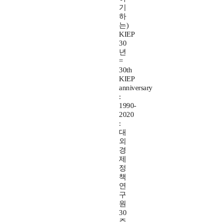
기
하
는)
KIEP
30
년
=
30th
KIEP
anniversary
:
1990-
2020
:
대
외
경
제
정
책
연
구
원
30
주