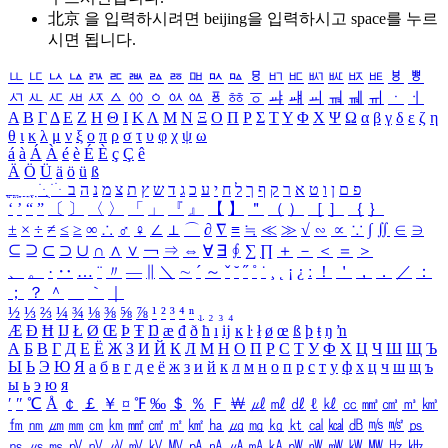
北京 을 입력하시려면
beijing
을 입력하시고 space를 누르
시면 됩니다.
ㅥ
ㅦ
ㅧ
ㅨ
ㅩ
ㅪ
ㅫ
ㅬ
ㅭ
ㅮ
ㅯ
ㅰ
ㅱ
ㅲ
ㅳ
ㅴ
ㅵ
ㅶ
ㅷ
ㅸ
ㅹ
ㅺ
ㅻ
ㅼ
ㅽ
ㅾ
ㅿ
ㆀ
ㆁ
ㆂ
ㆃ
ㆄ
ㆅ
ㆆ
ㆇ
ㆈ
ㆉ
ㆊ
ㆋ
ㆌ
ㆍ
ㆎ
Α
Β
Γ
Δ
Ε
Ζ
Η
Θ
Ι
Κ
Λ
Μ
Ν
Ξ
Ο
Π
Ρ
Σ
Τ
Υ
Φ
Χ
Ψ
Ω
α
β
γ
δ
ε
ζ
η
θ
ι
κ
λ
μ
ν
ξ
ο
π
ρ
σ
τ
υ
φ
χ
ψ
ω
á
à
Á
À
é
è
É
È
ç
Ç
ê
Ä
Ö
Ü
ä
ö
ü
ß
ְ
ֳ
ֲ
ֱ
ָ
ַ
ֵ
ֶ
ִ
ֹ
ּ
ֻ
ׂ
ׁ
ּ
ב
ה
נ
מ
צ
ת
ץ
ש
ד
ג
כ
ע
י
ח
ל
ך
ף
ק
ר
א
ט
ו
ן
ם
פ
‘
’
“
”
〔
〕
〈
〉
「
」
『
』
【
】
＂
（
）
［
］
｛
｝
±
×
÷
≠
≤
≥
∞
∴
♂
♀
∠
⊥
⌒
∂
∇
≡
≒
≪
≫
√
∽
∝
∵
∫
∬
∈
∋
⊆
⊇
⊂
⊃
∪
∩
∧
∨
￢
⇒
⇔
∀
∃
∮
∑
∏
＋
－
＜
＝
＞
、
。
·
‥
…
¨
〃
―
∥
＼
∼
´
～
ˇ
˘
˝
˚
˙
¸
˛
¡
¿
ː
！
＇
，
．
／
：
；
？
＾
＿
｀
｜
½
⅓
⅔
¼
¾
⅛
⅜
⅝
⅞
¹
²
³
⁴
ⁿ
₁
₂
₃
₄
Æ
Ð
Ħ
Ĳ
Ł
Ø
Œ
Þ
Ŧ
Ŋ
æ
đ
ð
ħ
ı
ĳ
ĸ
ŀ
ł
ø
œ
ß
þ
ŧ
ŋ
ŉ
А
Б
В
Г
Д
Е
Ё
Ж
З
И
Й
К
Л
М
Н
О
П
Р
С
Т
У
Ф
Х
Ц
Ч
Ш
Щ
Ъ
Ы
Ь
Э
Ю
Я
а
б
в
г
д
е
ё
ж
з
и
й
к
л
м
н
о
п
р
с
т
у
ф
х
ц
ч
ш
щ
ъ
ы
ь
э
ю
я
′
″
℃
Å
￠
￡
￥
¤
℉
‰
＄
％
Ｆ
￦
㎕
㎖
㎗
ℓ
㎘
㏄
㎣
㎤
㎥
㎦
㎙
㎚
㎛
㎜
㎝
㎞
㎟
㎠
㎡
㎢
㏊
㎍
㎎
㎏
㏏
㎈
㎉
㏈
㎧
㎨
㎰
㎱
㎲
㎳
㎴
㎵
㎶
㎷
㎸
㎹
㎀
㎁
㎂
㎃
㎄
㎺
㎻
㎽
㎾
㎿
㎐
㎑