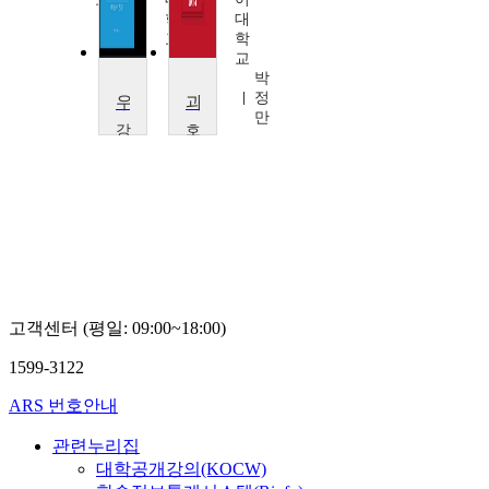
이
학
대
충
교
학
훈
이
교
은
박
적
정
우리시대의서정과서사
과학기술의 철학적 이해
만
강
호
남
서
대
대
학
학
교
교
노
정
춘
영
기
기
고객센터 (평일: 09:00~18:00)
1599-3122
ARS 번호안내
관련누리집
대학공개강의(KOCW)