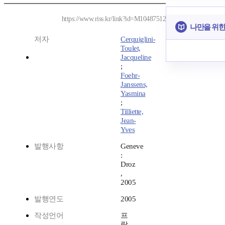
https://www.riss.kr/link?id=M10487512
나만을 위한
저자
Cerquiglini-
Toulet,
Jacqueline
;
Foehr-
Janssens,
Yasmina
;
Tilliette,
Jean-
Yves
발행사항
Geneve
:
Droz
,
2005
발행연도
2005
작성언어
프
랑