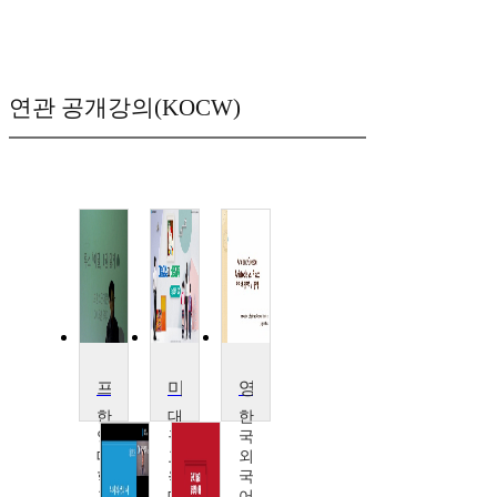
연관 공개강의(KOCW)
프랑스 근대문학
미술 감상과 비평 교육
영미문학입문
한
대
한
양
구
국
대
교
외
학
육
국
교
대
어