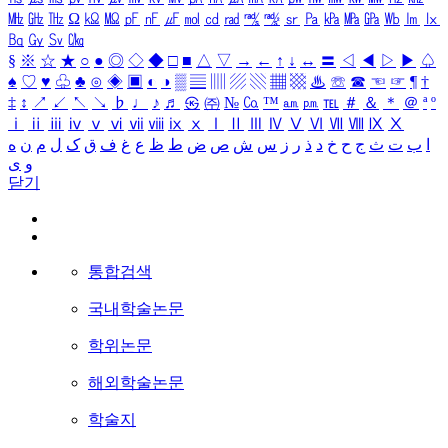
㎒
㎓
㎔
Ω
㏀
㏁
㎊
㎋
㎌
㏖
㏅
㎭
㎮
㎯
㏛
㎩
㎪
㎫
㎬
㏝
㏐
㏓
㏃
㏉
㏜
㏆
§
※
☆
★
○
●
◎
◇
◆
□
■
△
▽
→
←
↑
↓
↔
〓
◁
◀
▷
▶
♤
♠
♡
♥
♧
♣
⊙
◈
▣
◐
◑
▒
▤
▥
▨
▧
▦
▩
♨
☏
☎
☜
☞
¶
†
‡
↕
↗
↙
↖
↘
♭
♩
♪
♬
㉿
㈜
№
㏇
™
㏂
㏘
℡
＃
＆
＊
＠
ª
º
ⅰ
ⅱ
ⅲ
ⅳ
ⅴ
ⅵ
ⅶ
ⅷ
ⅸ
ⅹ
Ⅰ
Ⅱ
Ⅲ
Ⅳ
Ⅴ
Ⅵ
Ⅶ
Ⅷ
Ⅸ
Ⅹ
ا
ب
ت
ث
ج
ح
خ
د
ذ
ر
ز
س
ش
ص
ض
ط
ظ
ع
غ
ف
ق
ک
ل
م
ن
ه
و
ی
닫기
통합검색
국내학술논문
학위논문
해외학술논문
학술지