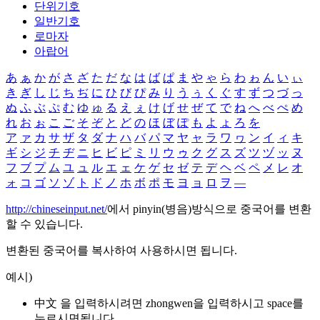
단위기호
일반기호
로마자
아랍어
あ
ぁ
か
が
さ
ざ
た
だ
な
は
ば
ぱ
ま
や
ゃ
ら
わ
ゎ
ん
い
ぃ
き
ぎ
し
じ
ち
ぢ
に
ひ
び
ぴ
み
り
う
ぅ
く
ぐ
す
ず
つ
づ
っ
ぬ
ふ
ぶ
ぷ
む
ゆ
ゅ
る
え
ぇ
け
げ
せ
ぜ
て
で
ね
へ
べ
ぺ
め
れ
お
ぉ
こ
ご
そ
ぞ
と
ど
の
ほ
ぼ
ぽ
も
よ
ょ
ろ
を
ア
ァ
カ
サ
ザ
タ
ダ
ナ
ハ
バ
パ
マ
ヤ
ャ
ラ
ワ
ヮ
ン
イ
ィ
キ
ギ
シ
ジ
チ
ヂ
ニ
ヒ
ビ
ピ
ミ
リ
ウ
ゥ
ク
グ
ス
ズ
ツ
ヅ
ッ
ヌ
フ
ブ
プ
ム
ユ
ュ
ル
エ
ェ
ケ
ゲ
セ
ゼ
テ
デ
ヘ
ベ
ペ
メ
レ
オ
ォ
コ
ゴ
ソ
ゾ
ト
ド
ノ
ホ
ボ
ポ
モ
ヨ
ョ
ロ
ヲ
―
http://chineseinput.net/
에서 pinyin(병음)방식으로 중국어를 변환
할 수 있습니다.
변환된 중국어를 복사하여 사용하시면 됩니다.
예시)
中文 을 입력하시려면
zhongwen
을 입력하시고 space를
누르시면됩니다.