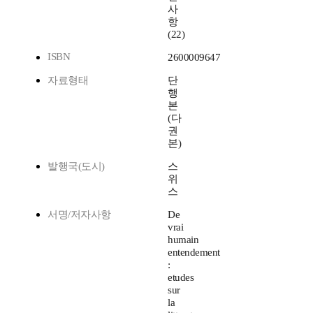
사
항
(22)
ISBN
2600009647
자료형태
단
행
본
(다
권
본)
발행국(도시)
스
위
스
서명/저자사항
De
vrai
humain
entendement
:
etudes
sur
la