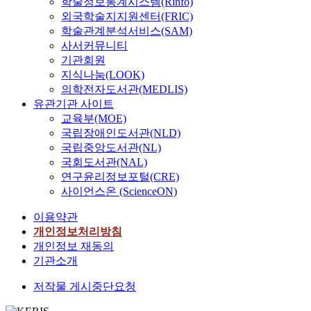
학술정보통계시스템(Rinfo)
외국학술지지원센터(FRIC)
학술관계분석서비스(SAM)
사서커뮤니티
기관회원
지식나눔(LOOK)
의학전자도서관(MEDLIS)
유관기관 사이트
교육부(MOE)
국립장애인도서관(NLD)
국립중앙도서관(NL)
국회도서관(NAL)
연구윤리정보포털(CRE)
사이언스온 (ScienceON)
이용약관
개인정보처리방침
개인정보 재동의
기관소개
저작물 게시중단요청