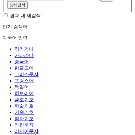
상세검색
결과 내 재검색
인기 검색어
다국어 입력
히라가나
가타카나
중국어
한글고어
그리스문자
프랑스어
독일어
히브리어
괄호기호
학술기호
기술기호
첨자기호
라틴문자
러시아문자