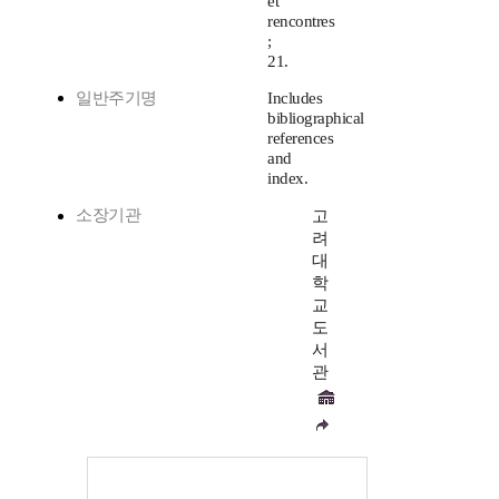
et
rencontres
;
21.
일반주기명
Includes
bibliographical
references
and
index.
소장기관
고
려
대
학
교
도
서
관