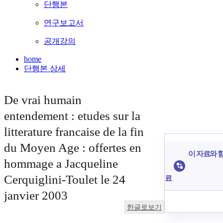
단행본
연구보고서
공개강의
home
단행본 상세
De vrai humain
entendement : etudes sur la
litterature francaise de la fin
du Moyen Age : offertes en
이 자료와 함
hommage a Jacqueline
Cerquiglini-Toulet le 24
료
janvier 2003
한글로보기