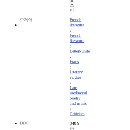
스
어
주제어
French
literature
;
French
literature
;
Letterkunde
;
Frans
;
Literary
studies
;
Late
mediaeval
poetry
and music
;
Criticism
DDC
840.9
판