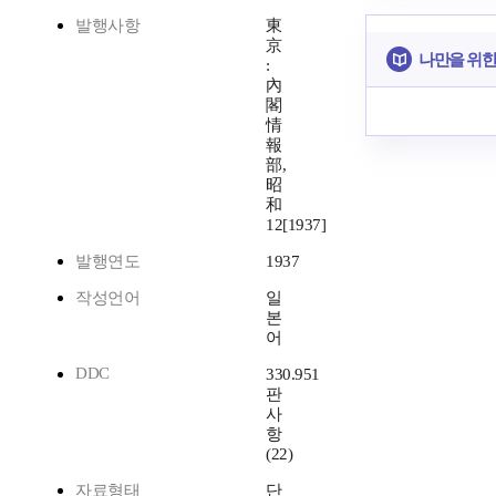
발행사항
東
京
나만을 위한
:
內
閣
情
報
部,
昭
和
12[1937]
발행연도
1937
작성언어
일
본
어
DDC
330.951
판
사
항
(22)
자료형태
단