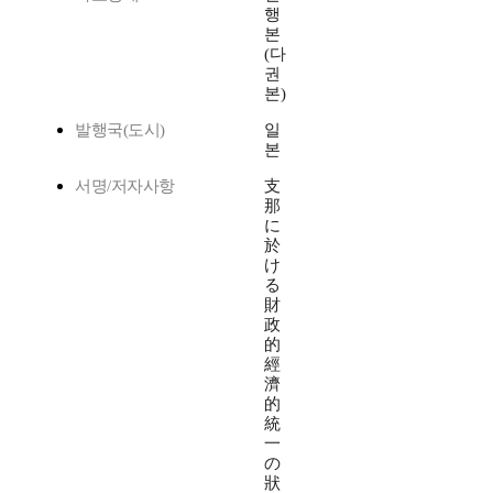
행
본
(다
권
본)
발행국(도시)
일
본
서명/저자사항
支
那
に
於
け
る
財
政
的
經
濟
的
統
一
の
狀