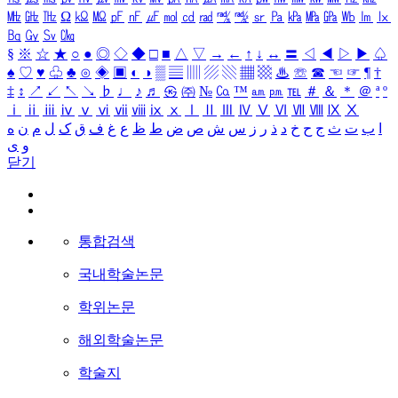
㎒
㎓
㎔
Ω
㏀
㏁
㎊
㎋
㎌
㏖
㏅
㎭
㎮
㎯
㏛
㎩
㎪
㎫
㎬
㏝
㏐
㏓
㏃
㏉
㏜
㏆
§
※
☆
★
○
●
◎
◇
◆
□
■
△
▽
→
←
↑
↓
↔
〓
◁
◀
▷
▶
♤
♠
♡
♥
♧
♣
⊙
◈
▣
◐
◑
▒
▤
▥
▨
▧
▦
▩
♨
☏
☎
☜
☞
¶
†
‡
↕
↗
↙
↖
↘
♭
♩
♪
♬
㉿
㈜
№
㏇
™
㏂
㏘
℡
＃
＆
＊
＠
ª
º
ⅰ
ⅱ
ⅲ
ⅳ
ⅴ
ⅵ
ⅶ
ⅷ
ⅸ
ⅹ
Ⅰ
Ⅱ
Ⅲ
Ⅳ
Ⅴ
Ⅵ
Ⅶ
Ⅷ
Ⅸ
Ⅹ
ا
ب
ت
ث
ج
ح
خ
د
ذ
ر
ز
س
ش
ص
ض
ط
ظ
ع
غ
ف
ق
ک
ل
م
ن
ه
و
ی
닫기
통합검색
국내학술논문
학위논문
해외학술논문
학술지