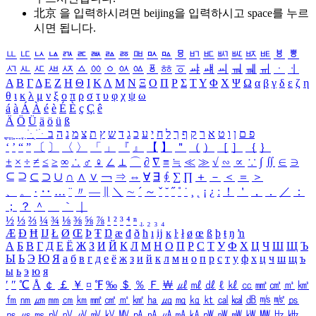
北京 을 입력하시려면
beijing
을 입력하시고 space를 누르
시면 됩니다.
ㅥ
ㅦ
ㅧ
ㅨ
ㅩ
ㅪ
ㅫ
ㅬ
ㅭ
ㅮ
ㅯ
ㅰ
ㅱ
ㅲ
ㅳ
ㅴ
ㅵ
ㅶ
ㅷ
ㅸ
ㅹ
ㅺ
ㅻ
ㅼ
ㅽ
ㅾ
ㅿ
ㆀ
ㆁ
ㆂ
ㆃ
ㆄ
ㆅ
ㆆ
ㆇ
ㆈ
ㆉ
ㆊ
ㆋ
ㆌ
ㆍ
ㆎ
Α
Β
Γ
Δ
Ε
Ζ
Η
Θ
Ι
Κ
Λ
Μ
Ν
Ξ
Ο
Π
Ρ
Σ
Τ
Υ
Φ
Χ
Ψ
Ω
α
β
γ
δ
ε
ζ
η
θ
ι
κ
λ
μ
ν
ξ
ο
π
ρ
σ
τ
υ
φ
χ
ψ
ω
á
à
Á
À
é
è
É
È
ç
Ç
ê
Ä
Ö
Ü
ä
ö
ü
ß
ְ
ֳ
ֲ
ֱ
ָ
ַ
ֵ
ֶ
ִ
ֹ
ּ
ֻ
ׂ
ׁ
ּ
ב
ה
נ
מ
צ
ת
ץ
ש
ד
ג
כ
ע
י
ח
ל
ך
ף
ק
ר
א
ט
ו
ן
ם
פ
‘
’
“
”
〔
〕
〈
〉
「
」
『
』
【
】
＂
（
）
［
］
｛
｝
±
×
÷
≠
≤
≥
∞
∴
♂
♀
∠
⊥
⌒
∂
∇
≡
≒
≪
≫
√
∽
∝
∵
∫
∬
∈
∋
⊆
⊇
⊂
⊃
∪
∩
∧
∨
￢
⇒
⇔
∀
∃
∮
∑
∏
＋
－
＜
＝
＞
、
。
·
‥
…
¨
〃
―
∥
＼
∼
´
～
ˇ
˘
˝
˚
˙
¸
˛
¡
¿
ː
！
＇
，
．
／
：
；
？
＾
＿
｀
｜
½
⅓
⅔
¼
¾
⅛
⅜
⅝
⅞
¹
²
³
⁴
ⁿ
₁
₂
₃
₄
Æ
Ð
Ħ
Ĳ
Ł
Ø
Œ
Þ
Ŧ
Ŋ
æ
đ
ð
ħ
ı
ĳ
ĸ
ŀ
ł
ø
œ
ß
þ
ŧ
ŋ
ŉ
А
Б
В
Г
Д
Е
Ё
Ж
З
И
Й
К
Л
М
Н
О
П
Р
С
Т
У
Ф
Х
Ц
Ч
Ш
Щ
Ъ
Ы
Ь
Э
Ю
Я
а
б
в
г
д
е
ё
ж
з
и
й
к
л
м
н
о
п
р
с
т
у
ф
х
ц
ч
ш
щ
ъ
ы
ь
э
ю
я
′
″
℃
Å
￠
￡
￥
¤
℉
‰
＄
％
Ｆ
￦
㎕
㎖
㎗
ℓ
㎘
㏄
㎣
㎤
㎥
㎦
㎙
㎚
㎛
㎜
㎝
㎞
㎟
㎠
㎡
㎢
㏊
㎍
㎎
㎏
㏏
㎈
㎉
㏈
㎧
㎨
㎰
㎱
㎲
㎳
㎴
㎵
㎶
㎷
㎸
㎹
㎀
㎁
㎂
㎃
㎄
㎺
㎻
㎽
㎾
㎿
㎐
㎑