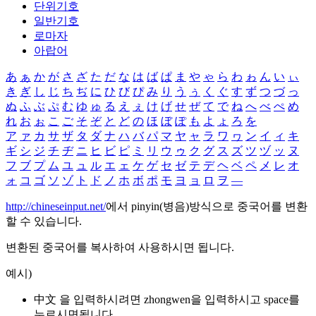
단위기호
일반기호
로마자
아랍어
あ
ぁ
か
が
さ
ざ
た
だ
な
は
ば
ぱ
ま
や
ゃ
ら
わ
ゎ
ん
い
ぃ
き
ぎ
し
じ
ち
ぢ
に
ひ
び
ぴ
み
り
う
ぅ
く
ぐ
す
ず
つ
づ
っ
ぬ
ふ
ぶ
ぷ
む
ゆ
ゅ
る
え
ぇ
け
げ
せ
ぜ
て
で
ね
へ
べ
ぺ
め
れ
お
ぉ
こ
ご
そ
ぞ
と
ど
の
ほ
ぼ
ぽ
も
よ
ょ
ろ
を
ア
ァ
カ
サ
ザ
タ
ダ
ナ
ハ
バ
パ
マ
ヤ
ャ
ラ
ワ
ヮ
ン
イ
ィ
キ
ギ
シ
ジ
チ
ヂ
ニ
ヒ
ビ
ピ
ミ
リ
ウ
ゥ
ク
グ
ス
ズ
ツ
ヅ
ッ
ヌ
フ
ブ
プ
ム
ユ
ュ
ル
エ
ェ
ケ
ゲ
セ
ゼ
テ
デ
ヘ
ベ
ペ
メ
レ
オ
ォ
コ
ゴ
ソ
ゾ
ト
ド
ノ
ホ
ボ
ポ
モ
ヨ
ョ
ロ
ヲ
―
http://chineseinput.net/
에서 pinyin(병음)방식으로 중국어를 변환
할 수 있습니다.
변환된 중국어를 복사하여 사용하시면 됩니다.
예시)
中文 을 입력하시려면
zhongwen
을 입력하시고 space를
누르시면됩니다.