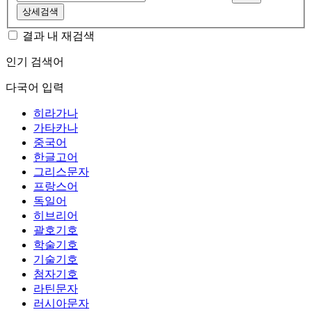
상세검색
결과 내 재검색
인기 검색어
다국어 입력
히라가나
가타카나
중국어
한글고어
그리스문자
프랑스어
독일어
히브리어
괄호기호
학술기호
기술기호
첨자기호
라틴문자
러시아문자