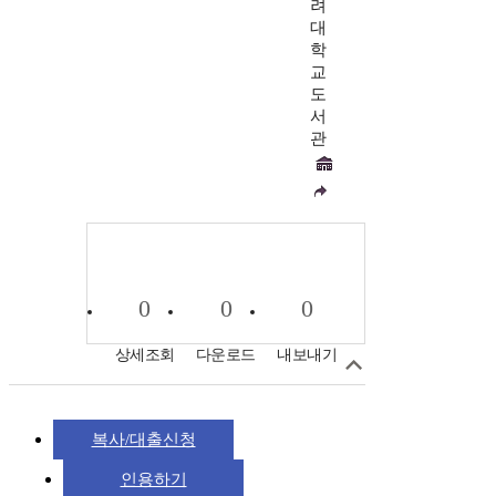
려
대
학
교
도
서
관
0
0
0
상세조회
다운로드
내보내기
복사/대출신청
인용하기