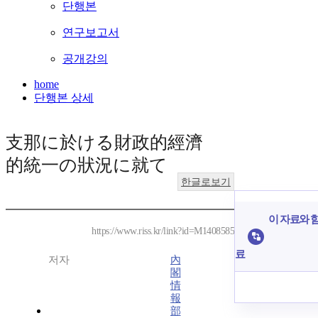
단행본
연구보고서
공개강의
home
단행본 상세
支那に於ける財政的經濟
的統一の狀況に就て
한글로보기
이 자료와 함
https://www.riss.kr/link?id=M1408585
료
저자
內
閣
情
報
部