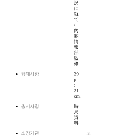
況
に
就
て
/
內
閣
情
報
部
監
修.
형태사항
29
p.
;
21
cm.
총서사항
時
局
資
料
소장기관
고