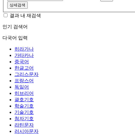
상세검색
결과 내 재검색
인기 검색어
다국어 입력
히라가나
가타카나
중국어
한글고어
그리스문자
프랑스어
독일어
히브리어
괄호기호
학술기호
기술기호
첨자기호
라틴문자
러시아문자