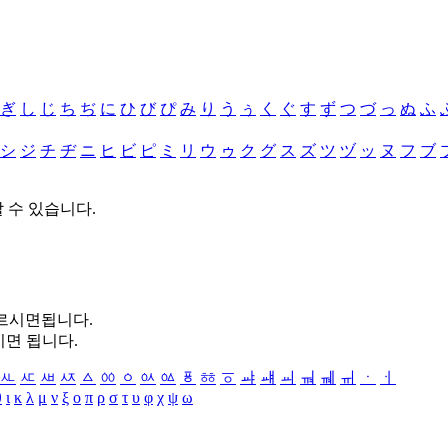
ぎ
し
じ
ち
ぢ
に
ひ
び
ぴ
み
り
う
ぅ
く
ぐ
す
ず
つ
づ
っ
ぬ
ふ
シ
ジ
チ
ヂ
ニ
ヒ
ビ
ピ
ミ
リ
ウ
ゥ
ク
グ
ス
ズ
ツ
ヅ
ッ
ヌ
フ
ブ
할 수 있습니다.
누르시면됩니다.
시면 됩니다.
ㅻ
ㅼ
ㅽ
ㅾ
ㅿ
ㆀ
ㆁ
ㆂ
ㆃ
ㆄ
ㆅ
ㆆ
ㆇ
ㆈ
ㆉ
ㆊ
ㆋ
ㆌ
ㆍ
ㆎ
θ
ι
κ
λ
μ
ν
ξ
ο
π
ρ
σ
τ
υ
φ
χ
ψ
ω