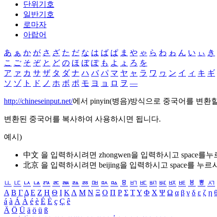
단위기호
일반기호
로마자
아랍어
あ
ぁ
か
が
さ
ざ
た
だ
な
は
ば
ぱ
ま
や
ゃ
ら
わ
ゎ
ん
い
ぃ
き
こ
ご
そ
ぞ
と
ど
の
ほ
ぼ
ぽ
も
よ
ょ
ろ
を
ア
ァ
カ
サ
ザ
タ
ダ
ナ
ハ
バ
パ
マ
ヤ
ャ
ラ
ワ
ヮ
ン
イ
ィ
キ
ギ
ソ
ゾ
ト
ド
ノ
ホ
ボ
ポ
モ
ヨ
ョ
ロ
ヲ
―
http://chineseinput.net/
에서 pinyin(병음)방식으로 중국어를 변환
변환된 중국어를 복사하여 사용하시면 됩니다.
예시)
中文 을 입력하시려면
zhongwen
을 입력하시고 space를
北京 을 입력하시려면
beijing
을 입력하시고 space를 누르
ㅥ
ㅦ
ㅧ
ㅨ
ㅩ
ㅪ
ㅫ
ㅬ
ㅭ
ㅮ
ㅯ
ㅰ
ㅱ
ㅲ
ㅳ
ㅴ
ㅵ
ㅶ
ㅷ
ㅸ
ㅹ
ㅺ
Α
Β
Γ
Δ
Ε
Ζ
Η
Θ
Ι
Κ
Λ
Μ
Ν
Ξ
Ο
Π
Ρ
Σ
Τ
Υ
Φ
Χ
Ψ
Ω
α
β
γ
δ
ε
ζ
η
á
à
Á
À
é
è
É
È
ç
Ç
ê
Ä
Ö
Ü
ä
ö
ü
ß