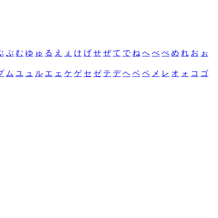
ぶ
ぷ
む
ゆ
ゅ
る
え
ぇ
け
げ
せ
ぜ
て
で
ね
へ
べ
ぺ
め
れ
お
ぉ
プ
ム
ユ
ュ
ル
エ
ェ
ケ
ゲ
セ
ゼ
テ
デ
ヘ
ベ
ペ
メ
レ
オ
ォ
コ
ゴ