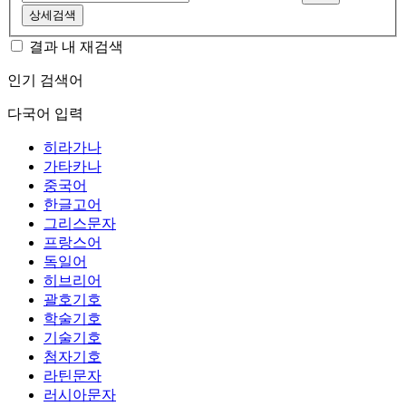
상세검색
결과 내 재검색
인기 검색어
다국어 입력
히라가나
가타카나
중국어
한글고어
그리스문자
프랑스어
독일어
히브리어
괄호기호
학술기호
기술기호
첨자기호
라틴문자
러시아문자