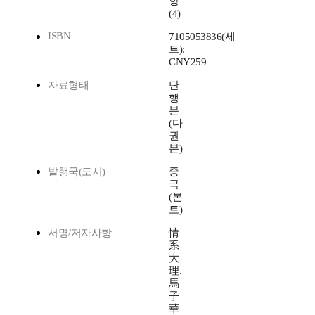
항
(4)
ISBN
7105053836(세
트):
CNY259
자료형태
단
행
본
(다
권
본)
발행국(도시)
중
국
(본
토)
서명/저자사항
情
系
大
理.
馬
子
華