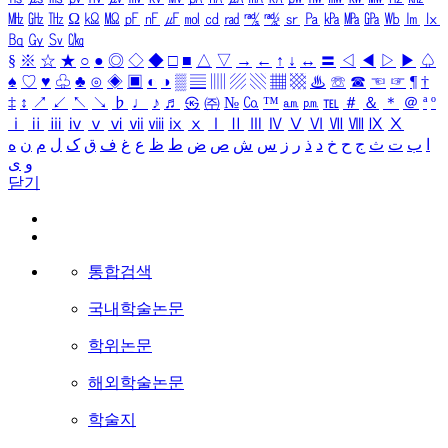
㎒
㎓
㎔
Ω
㏀
㏁
㎊
㎋
㎌
㏖
㏅
㎭
㎮
㎯
㏛
㎩
㎪
㎫
㎬
㏝
㏐
㏓
㏃
㏉
㏜
㏆
§
※
☆
★
○
●
◎
◇
◆
□
■
△
▽
→
←
↑
↓
↔
〓
◁
◀
▷
▶
♤
♠
♡
♥
♧
♣
⊙
◈
▣
◐
◑
▒
▤
▥
▨
▧
▦
▩
♨
☏
☎
☜
☞
¶
†
‡
↕
↗
↙
↖
↘
♭
♩
♪
♬
㉿
㈜
№
㏇
™
㏂
㏘
℡
＃
＆
＊
＠
ª
º
ⅰ
ⅱ
ⅲ
ⅳ
ⅴ
ⅵ
ⅶ
ⅷ
ⅸ
ⅹ
Ⅰ
Ⅱ
Ⅲ
Ⅳ
Ⅴ
Ⅵ
Ⅶ
Ⅷ
Ⅸ
Ⅹ
ا
ب
ت
ث
ج
ح
خ
د
ذ
ر
ز
س
ش
ص
ض
ط
ظ
ع
غ
ف
ق
ک
ل
م
ن
ه
و
ی
닫기
통합검색
국내학술논문
학위논문
해외학술논문
학술지