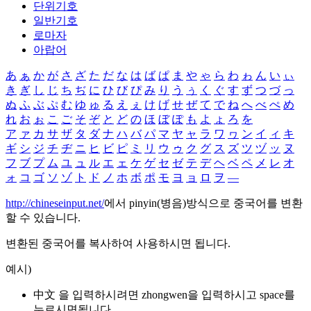
단위기호
일반기호
로마자
아랍어
あ
ぁ
か
が
さ
ざ
た
だ
な
は
ば
ぱ
ま
や
ゃ
ら
わ
ゎ
ん
い
ぃ
き
ぎ
し
じ
ち
ぢ
に
ひ
び
ぴ
み
り
う
ぅ
く
ぐ
す
ず
つ
づ
っ
ぬ
ふ
ぶ
ぷ
む
ゆ
ゅ
る
え
ぇ
け
げ
せ
ぜ
て
で
ね
へ
べ
ぺ
め
れ
お
ぉ
こ
ご
そ
ぞ
と
ど
の
ほ
ぼ
ぽ
も
よ
ょ
ろ
を
ア
ァ
カ
サ
ザ
タ
ダ
ナ
ハ
バ
パ
マ
ヤ
ャ
ラ
ワ
ヮ
ン
イ
ィ
キ
ギ
シ
ジ
チ
ヂ
ニ
ヒ
ビ
ピ
ミ
リ
ウ
ゥ
ク
グ
ス
ズ
ツ
ヅ
ッ
ヌ
フ
ブ
プ
ム
ユ
ュ
ル
エ
ェ
ケ
ゲ
セ
ゼ
テ
デ
ヘ
ベ
ペ
メ
レ
オ
ォ
コ
ゴ
ソ
ゾ
ト
ド
ノ
ホ
ボ
ポ
モ
ヨ
ョ
ロ
ヲ
―
http://chineseinput.net/
에서 pinyin(병음)방식으로 중국어를 변환
할 수 있습니다.
변환된 중국어를 복사하여 사용하시면 됩니다.
예시)
中文 을 입력하시려면
zhongwen
을 입력하시고 space를
누르시면됩니다.