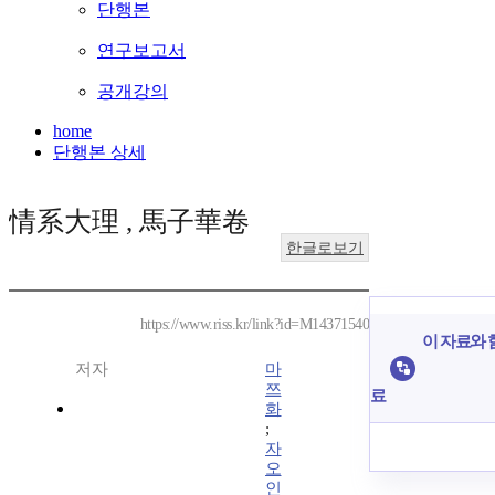
단행본
연구보고서
공개강의
home
단행본 상세
情系大理 , 馬子華卷
한글로보기
https://www.riss.kr/link?id=M14371540
이 자료와 함
저자
마
쯔
료
화
;
자
오
인