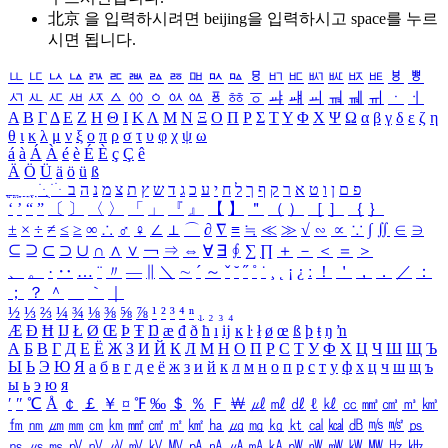
北京 을 입력하시려면
beijing
을 입력하시고 space를 누르
시면 됩니다.
ㅥ
ㅦ
ㅧ
ㅨ
ㅩ
ㅪ
ㅫ
ㅬ
ㅭ
ㅮ
ㅯ
ㅰ
ㅱ
ㅲ
ㅳ
ㅴ
ㅵ
ㅶ
ㅷ
ㅸ
ㅹ
ㅺ
ㅻ
ㅼ
ㅽ
ㅾ
ㅿ
ㆀ
ㆁ
ㆂ
ㆃ
ㆄ
ㆅ
ㆆ
ㆇ
ㆈ
ㆉ
ㆊ
ㆋ
ㆌ
ㆍ
ㆎ
Α
Β
Γ
Δ
Ε
Ζ
Η
Θ
Ι
Κ
Λ
Μ
Ν
Ξ
Ο
Π
Ρ
Σ
Τ
Υ
Φ
Χ
Ψ
Ω
α
β
γ
δ
ε
ζ
η
θ
ι
κ
λ
μ
ν
ξ
ο
π
ρ
σ
τ
υ
φ
χ
ψ
ω
á
à
Á
À
é
è
É
È
ç
Ç
ê
Ä
Ö
Ü
ä
ö
ü
ß
ְ
ֳ
ֲ
ֱ
ָ
ַ
ֵ
ֶ
ִ
ֹ
ּ
ֻ
ׂ
ׁ
ּ
ב
ה
נ
מ
צ
ת
ץ
ש
ד
ג
כ
ע
י
ח
ל
ך
ף
ק
ר
א
ט
ו
ן
ם
פ
‘
’
“
”
〔
〕
〈
〉
「
」
『
』
【
】
＂
（
）
［
］
｛
｝
±
×
÷
≠
≤
≥
∞
∴
♂
♀
∠
⊥
⌒
∂
∇
≡
≒
≪
≫
√
∽
∝
∵
∫
∬
∈
∋
⊆
⊇
⊂
⊃
∪
∩
∧
∨
￢
⇒
⇔
∀
∃
∮
∑
∏
＋
－
＜
＝
＞
、
。
·
‥
…
¨
〃
―
∥
＼
∼
´
～
ˇ
˘
˝
˚
˙
¸
˛
¡
¿
ː
！
＇
，
．
／
：
；
？
＾
＿
｀
｜
½
⅓
⅔
¼
¾
⅛
⅜
⅝
⅞
¹
²
³
⁴
ⁿ
₁
₂
₃
₄
Æ
Ð
Ħ
Ĳ
Ł
Ø
Œ
Þ
Ŧ
Ŋ
æ
đ
ð
ħ
ı
ĳ
ĸ
ŀ
ł
ø
œ
ß
þ
ŧ
ŋ
ŉ
А
Б
В
Г
Д
Е
Ё
Ж
З
И
Й
К
Л
М
Н
О
П
Р
С
Т
У
Ф
Х
Ц
Ч
Ш
Щ
Ъ
Ы
Ь
Э
Ю
Я
а
б
в
г
д
е
ё
ж
з
и
й
к
л
м
н
о
п
р
с
т
у
ф
х
ц
ч
ш
щ
ъ
ы
ь
э
ю
я
′
″
℃
Å
￠
￡
￥
¤
℉
‰
＄
％
Ｆ
￦
㎕
㎖
㎗
ℓ
㎘
㏄
㎣
㎤
㎥
㎦
㎙
㎚
㎛
㎜
㎝
㎞
㎟
㎠
㎡
㎢
㏊
㎍
㎎
㎏
㏏
㎈
㎉
㏈
㎧
㎨
㎰
㎱
㎲
㎳
㎴
㎵
㎶
㎷
㎸
㎹
㎀
㎁
㎂
㎃
㎄
㎺
㎻
㎽
㎾
㎿
㎐
㎑