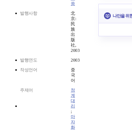
쑹
발행사항
北
나만을 위
京:
民
族
出
版
社,
2003
발행연도
2003
작성언어
중
국
어
주제어
정
계
대
리
;
마
자
화