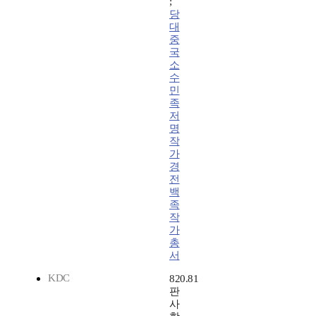
;
당
대
중
국
소
수
민
족
저
명
작
가
경
전
백
족
작
가
총
서
KDC
820.81
판
사