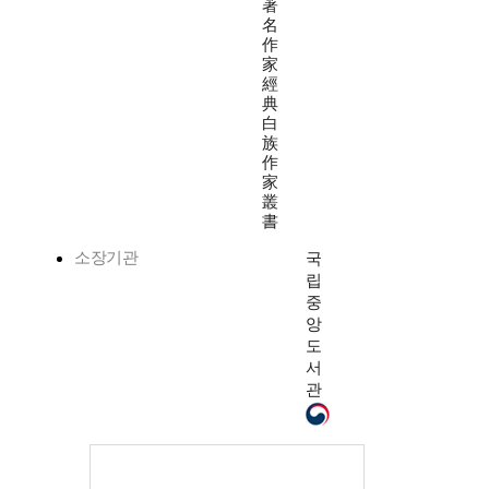
著
名
作
家
經
典
白
族
作
家
叢
書
소장기관
국
립
중
앙
도
서
관