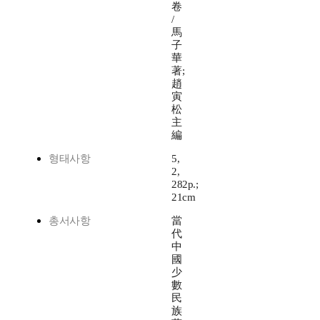
卷
/
馬
子
華
著;
趙
寅
松
主
編
형태사항
5,
2,
282p.;
21cm
총서사항
當
代
中
國
少
數
民
族